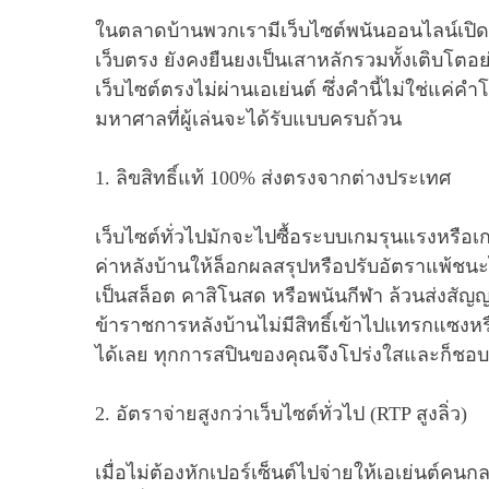
ในตลาดบ้านพวกเรามีเว็บไซต์พนันออนไลน์เปิดใหม
เว็บตรง ยังคงยืนยงเป็นเสาหลักรวมทั้งเติบโตอ
เว็บไซต์ตรงไม่ผ่านเอเย่นต์ ซึ่งคำนี้ไม่ใช่
มหาศาลที่ผู้เล่นจะได้รับแบบครบถ้วน
1. ลิขสิทธิ์แท้ 100% ส่งตรงจากต่างประเทศ
เว็บไซต์ทั่วไปมักจะไปซื้อระบบเกมรุนแรงหรือเกม
ค่าหลังบ้านให้ล็อกผลสรุปหรือปรับอัตราแพ้ชนะไ
เป็นสล็อต คาสิโนสด หรือพนันกีฬา ล้วนส่งส
ข้าราชการหลังบ้านไม่มีสิทธิ์เข้าไปแทรกแซงห
ได้เลย ทุกการสปินของคุณจึงโปร่งใสและก็ชอบ
2. อัตราจ่ายสูงกว่าเว็บไซต์ทั่วไป (RTP สูงลิ่ว)
เมื่อไม่ต้องหักเปอร์เซ็นต์ไปจ่ายให้เอเย่นต์คนก