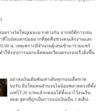
)
อยรางวัลใหญ่เยอะมากต่างกัน จากสถิติการเล่น
ำที่โบนัสแตกบ่อยมากที่สุดคือช่วงคนเลิกงานและ
 03.00 น. เหตุเพราะมีจำนวนผู้เล่นเข้ามาร่วมแชร์
 ทำให้รอบการออกแจ็คพอตเวียนครบรอบเร็วยิ่งขึ้น
อย่าลงเงินเดิมพันเท่าเดิมทุกรอบเด็ดขาด
ขอรับ มือใหม่คนจำนวนไม่น้อยพลาดตรงที่ตั้ง
เบทไว้ 20 บาทแล้วกดออโต้ทิ้งเอาไว้จนเงิน
หมด สูตรที่ถูกเป็นการแบ่งเงินเป็น 3 สเต็ป: