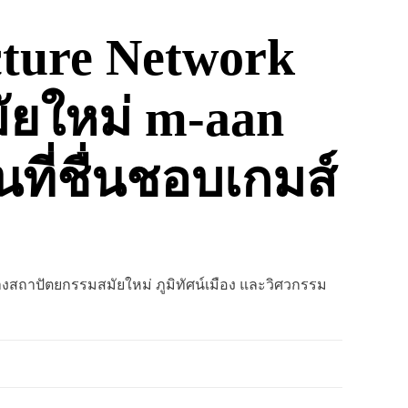
ture Network
ัยใหม่ m-aan
ที่ชื่นชอบเกมส์
ดกทางสถาปัตยกรรมสมัยใหม่ ภูมิทัศน์เมือง และวิศวกรรม