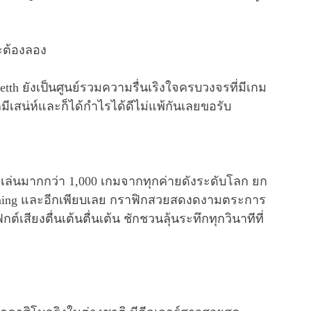
จะต้องลอง
etth ยังเป็นศูนย์รวมความรื่นเริงใจครบวงจรที่มีเกม
ก็มีเสน่ห์และก็ได้กำไรได้ดีไม่แพ้กันเลยขอรับ
อกเล่นมากกว่า 1,000 เกมจากทุกค่ายดังระดับโลก ยก
r Gaming และอีกเพียบเลย กราฟิกสวยสดงดงามตระการ
์เสียงตื่นเต้นตื่นเต้น ชักชวนลุ้นระทึกทุกวินาทีที่