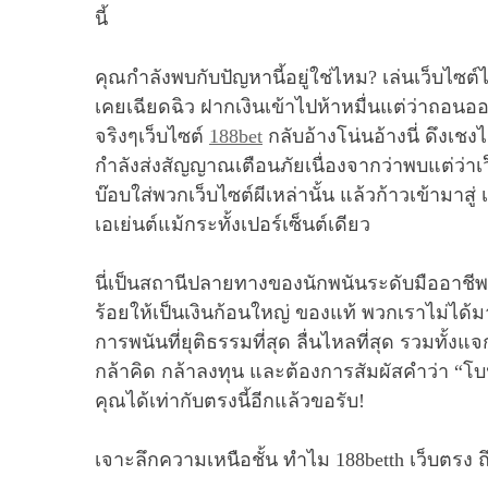
นี้
คุณกำลังพบกับปัญหานี้อยู่ใช่ไหม? เล่นเว็บไซต์
เคยเฉียดฉิว ฝากเงินเข้าไปห้าหมื่นแต่ว่าถอน
จริงๆเว็บไซต์
188bet
กลับอ้างโน่นอ้างนี่ ดึงเช
กำลังส่งสัญญาณเตือนภัยเนื่องจากว่าพบแต่ว่าเว
บ๊อบใส่พวกเว็บไซต์ผีเหล่านั้น แล้วก้าวเข้ามาสู
เอเย่นต์แม้กระทั้งเปอร์เซ็นต์เดียว
นี่เป็นสถานีปลายทางของนักพนันระดับมืออาชีพแล
ร้อยให้เป็นเงินก้อนใหญ่ ของแท้ พวกเราไม่ได้
การพนันที่ยุติธรรมที่สุด ลื่นไหลที่สุด รวมทั้งแ
กล้าคิด กล้าลงทุน และต้องการสัมผัสคำว่า “โบ
คุณได้เท่ากับตรงนี้อีกแล้วขอรับ!
เจาะลึกความเหนือชั้น ทำไม 188betth เว็บตรง ถึ