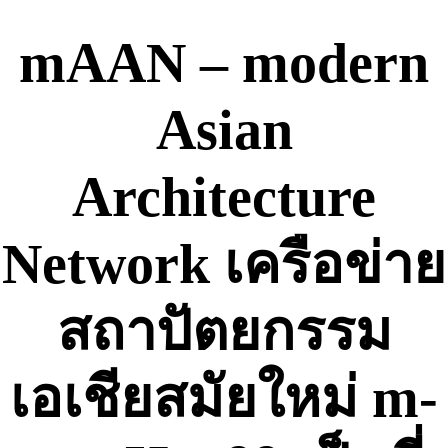
Skip
to
mAAN – modern
content
Asian
Architecture
Network เครือข่าย
สถาปัตยกรรม
เอเชียสมัยใหม่ m-