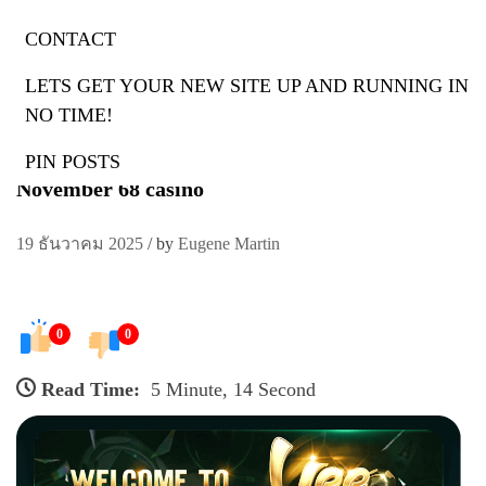
CONTACT
ศูนย์รวมเกมไพ่
LETS GET YOUR NEW SITE UP AND RUNNING IN
เว็บแม่ ศูนย์รวมเกมไพ่ ทดลองเล่น Top 18 by
NO TIME!
Irene websiteตรง รวมเกมคาสิโนครบวงจร
ประสบการณ์เล่นเหมือนยกคาสิโนมาไว้ที่บ้าน 13
PIN POSTS
November 68 casino
19 ธันวาคม 2025
/
by
Eugene Martin
0
0
Read Time:
5 Minute, 14 Second