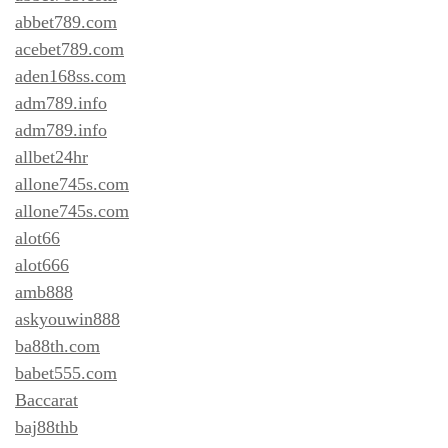
abbet789.com
acebet789.com
aden168ss.com
adm789.info
adm789.info
allbet24hr
allone745s.com
allone745s.com
alot66
alot666
amb888
askyouwin888
ba88th.com
babet555.com
Baccarat
baj88thb