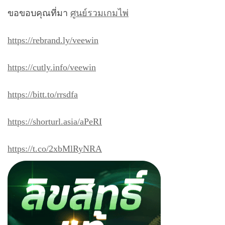
ขอขอบคุณที่มา
ศูนย์รวมเกมไพ่
https://rebrand.ly/veewin
https://cutly.info/veewin
https://bitt.to/rrsdfa
https://shorturl.asia/aPeRI
https://t.co/2xbMlRyNRA