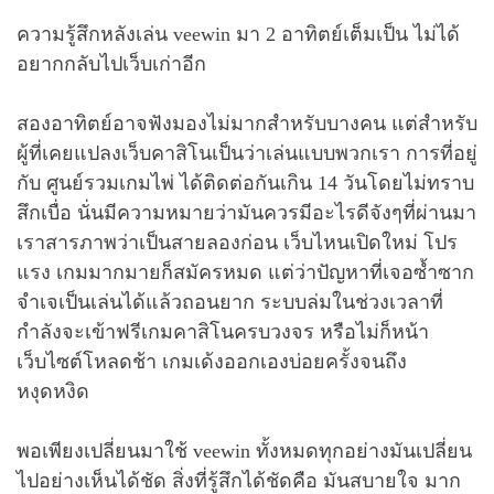
ความรู้สึกหลังเล่น veewin มา 2 อาทิตย์เต็มเป็น ไม่ได้
อยากกลับไปเว็บเก่าอีก
สองอาทิตย์อาจฟังมองไม่มากสำหรับบางคน แต่สำหรับ
ผู้ที่เคยแปลงเว็บคาสิโนเป็นว่าเล่นแบบพวกเรา การที่อยู่
กับ ศูนย์รวมเกมไพ่ ได้ติดต่อกันเกิน 14 วันโดยไม่ทราบ
สึกเบื่อ นั่นมีความหมายว่ามันควรมีอะไรดีจังๆที่ผ่านมา
เราสารภาพว่าเป็นสายลองก่อน เว็บไหนเปิดใหม่ โปร
แรง เกมมากมายก็สมัครหมด แต่ว่าปัญหาที่เจอซ้ำซาก
จำเจเป็นเล่นได้แล้วถอนยาก ระบบล่มในช่วงเวลาที่
กำลังจะเข้าฟรีเกมคาสิโนครบวงจร หรือไม่ก็หน้า
เว็บไซต์โหลดช้า เกมเด้งออกเองบ่อยครั้งจนถึง
หงุดหงิด
พอเพียงเปลี่ยนมาใช้ veewin ทั้งหมดทุกอย่างมันเปลี่ยน
ไปอย่างเห็นได้ชัด สิ่งที่รู้สึกได้ชัดคือ มันสบายใจ มาก