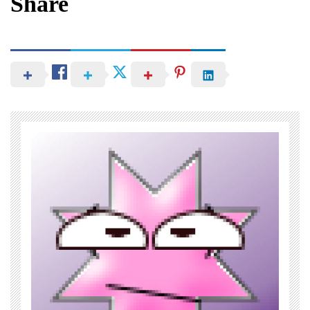
Share