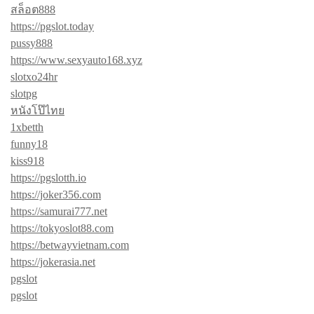
สล็อต888
https://pgslot.today
pussy888
https://www.sexyauto168.xyz
slotxo24hr
slotpg
หนังโป๊ไทย
1xbetth
funny18
kiss918
https://pgslotth.io
https://joker356.com
https://samurai777.net
https://tokyoslot88.com
https://betwayvietnam.com
https://jokerasia.net
pgslot
pgslot