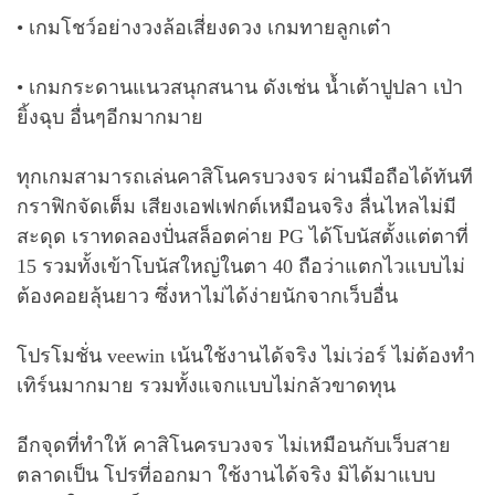
• เกมโชว์อย่างวงล้อเสี่ยงดวง เกมทายลูกเต๋า
• เกมกระดานแนวสนุกสนาน ดังเช่น น้ำเต้าปูปลา เป่า
ยิ้งฉุบ อื่นๆอีกมากมาย
ทุกเกมสามารถเล่นคาสิโนครบวงจร ผ่านมือถือได้ทันที
กราฟิกจัดเต็ม เสียงเอฟเฟกต์เหมือนจริง ลื่นไหลไม่มี
สะดุด เราทดลองปั่นสล็อตค่าย PG ได้โบนัสตั้งแต่ตาที่
15 รวมทั้งเข้าโบนัสใหญ่ในตา 40 ถือว่าแตกไวแบบไม่
ต้องคอยลุ้นยาว ซึ่งหาไม่ได้ง่ายนักจากเว็บอื่น
โปรโมชั่น veewin เน้นใช้งานได้จริง ไม่เว่อร์ ไม่ต้องทำ
เทิร์นมากมาย รวมทั้งแจกแบบไม่กลัวขาดทุน
อีกจุดที่ทำให้ คาสิโนครบวงจร ไม่เหมือนกับเว็บสาย
ตลาดเป็น โปรที่ออกมา ใช้งานได้จริง มิได้มาแบบ