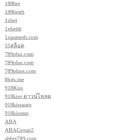
188bet
188betth
1xbet
1xbetth
1xgameth.com
55สล็อต
789plus.com
789plus.com
789pluss.com
8lots.me
918Kiss
918kiss ดาวน์โหลด
918kissauto
918kissme
ABA
ABAGroup2
abbet789.com