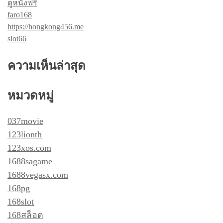
ดูหนังฟรี
faro168
https://hongkong456.me
slot66
ความเห็นล่าสุด
หมวดหมู่
037movie
123lionth
123xos.com
1688sagame
1688vegasx.com
168pg
168slot
168สล็อต