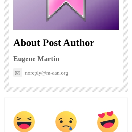
About Post Author
Eugene Martin
noreply@m-aan.org