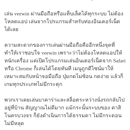
เล่น veewin ผ่านมือถือหรือแท็บเล็ตได้ทุกระบบ ไม่ต้อง
โหลดแอป เล่นจากโปรแกรมสำหรับท่องอินเตอร์เน็ต
ได้เลย
ความสะดวกของการเล่นผ่านมือถือคืออีกหนึ่งจุดที่
ทำให้เราชอบใจ veewin เพราะว่าไม่ต้องโหลดแอปให้
หนักเครื่อง แค่เปิดโปรแกรมเล่นอินเตอร์เน็ตจาก Safari
หรือ Chrome ก็เล่นได้โดยทันที เมนูถูกดีไซน์มาให้
เหมาะสมกับหน้าจอมือถือ ปุ่มกดไม่ซ้อน กดง่าย แล้วก็
เกมทุกประเภทไม่มีกระตุก
พวกเราเคยเล่นบาคาร่าและสล็อตระหว่างนั่งรถกลับไป
อยู่ที่บ้าน สัญญาณไม่ดีมาก แม้กระนั้นระบบของ คาสิ
โนครบวงจร ก็ยังดำเนินการได้ธรรมดา ไม่มีกระดอน
ไม่มีหลุด