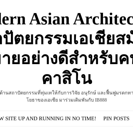
rn Asian Architec
าปัตยกรรมเอเชียสม
มายอย่างดีสำหรับคน
คาสิโน
ชาญด้านสถาปัตยกรรมที่ทุ่มเทให้กับการวิจัย อนุรักษ์ และฟื้นฟูมร
โยธาของเอเชีย มาร่วมเดิมพันกับ IB888
W SITE UP AND RUNNING IN NO TIME!
PIN POSTS