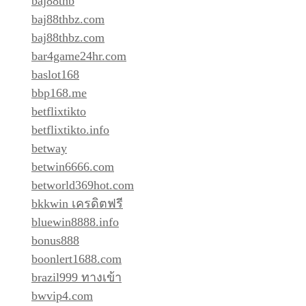
baj88thb
baj88thbz.com
baj88thbz.com
bar4game24hr.com
baslot168
bbp168.me
betflixtikto
betflixtikto.info
betway
betwin6666.com
betworld369hot.com
bkkwin เครดิตฟรี
bluewin8888.info
bonus888
boonlert1688.com
brazil999 ทางเข้า
bwvip4.com