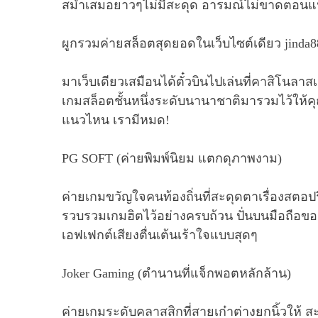
สม่ำเสมอยาวๆไม่มีสะดุด อารมณ์ไม่ขาดตอนแน
ผูกรวมค่ายสล็อตสุดยอดในเว็บไซต์เดียว jinda
มาเว็บเดียวเสมือนได้ตั๋วบินไปเล่นที่คาสิโนลา
เกมสล็อตชั้นหนึ่งระดับนานาชาติมารวมไว้ให้คุ
แนวไหน เรามีหมด!
PG SOFT (ค่ายพิมพ์นิยม แตกดุภาพงาม)
ค่ายเกมขวัญใจคนท้องถิ่นที่สะดุดตาเรื่องสตอป
รวบรวมเกมฮิตไว้อย่างครบถ้วน ปั่นบนมือถือขอ
เอฟเฟกต์เสียงตื่นเต้นเร้าใจแบบสุดๆ
Joker Gaming (ตำนานที่แจ็กพอตหลักล้าน)
ค่ายเกมระดับคลาสสิกที่สายเก๋าต่างยกนิ้วให้ 