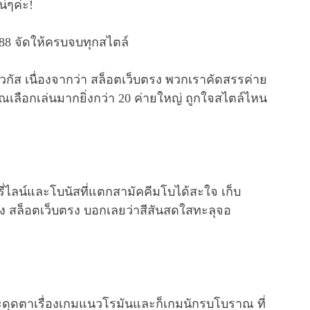
่ๆค่ะ!
888 จัดให้ครบจบทุกสไตล์
สเวกัส เนื่องจากว่า สล็อตเว็บตรง พวกเราคัดสรรค่าย
ณเลือกเล่นมากยิ่งกว่า 20 ค่ายใหญ่ ถูกใจสไตล์ไหน
รี่ไลน์และโบนัสที่แตกสามัคคีมโบได้สะใจ เก็บ
ง สล็อตเว็บตรง บอกเลยว่าสีสันสดใสทะลุจอ
สะดุดตาเรื่องเกมแนวโรมันและก็เกมนักรบโบราณ ที่