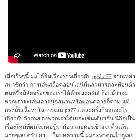
เมื่อเร็วๆนี้ ผมได้ยินเรื่องราวเกี่ยวกับ
pgslot77
จากเหล่า
สมาชิกว่า การเล่นสล็อตออนไลน์นั้นสามารถสะท้อนตัว
ตนหรือนิสัยจริงๆของเราได้ด้วยนะครับ! ถึงแม้ว่าจะ
พวกเราจะเล่นเอาสนุกสนานหรือผ่อนคลายก็ตาม แม้
กระนั้นเนื้อหาในการเล่น pg77 แต่ละครั้งก็บอกอะไร
เกี่ยวกับตัวตนของพวกเราได้เยอะเช่นเดียวกัน นี่ถือเป็น
เรื่องใหม่ที่ผมไม่เคยรู้มาก่อน เลยค่อนข้างจะตื่นเต้น
มากๆเลยครับ ฮ่า… ในบทความนี้ ผมจะพาคุณไปดูเลย