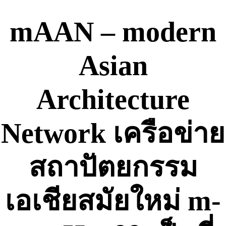
Skip
to
mAAN – modern
content
Asian
Architecture
Network เครือข่าย
สถาปัตยกรรม
เอเชียสมัยใหม่ m-