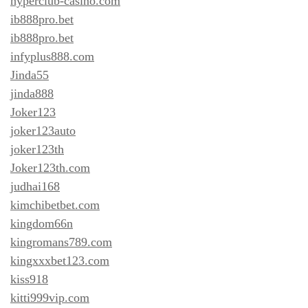
hyperclub-casino.com
ib888pro.bet
ib888pro.bet
infyplus888.com
Jinda55
jinda888
Joker123
joker123auto
joker123th
Joker123th.com
judhai168
kimchibetbet.com
kingdom66n
kingromans789.com
kingxxxbet123.com
kiss918
kitti999vip.com