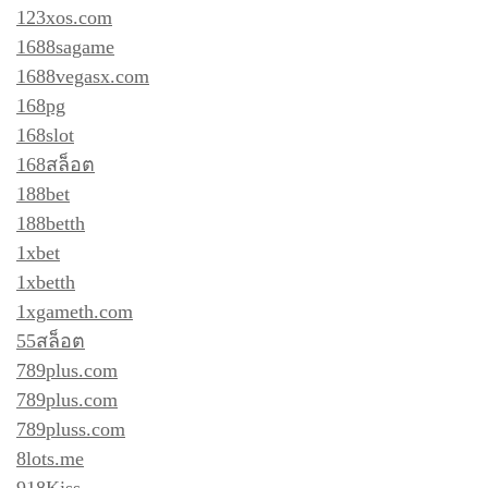
123xos.com
1688sagame
1688vegasx.com
168pg
168slot
168สล็อต
188bet
188betth
1xbet
1xbetth
1xgameth.com
55สล็อต
789plus.com
789plus.com
789pluss.com
8lots.me
918Kiss