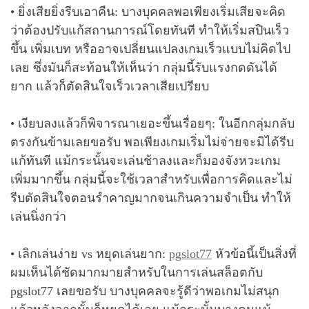
• ยิ่งเสียยิ่งรีบเอาคืน: บางบุคคลพอเพียงเริ่มเสียจะคิด
ว่าต้องปรับแก้สถานการณ์โดยทันที ทำให้เริ่มสปินเร็ว
ขึ้น เพิ่มเบท หรืออาจเปลี่ยนแปลงเกมเร็วแบบไม่คิดไป
เลย ซึ่งมันก็สะท้อนให้เห็นว่า กลุ่มนี้รับแรงกดดันได้
ยาก แล้วก็ตัดสินใจเร็วเวลาเสียเปรียบ
• เงียบลงแล้วก็พิจารณาเยอะขึ้นเรื่อยๆ: ในอีกกลุ่มกลับ
ตรงกันข้ามเลยขอรับ พอเพียงเกมเริ่มไม่จ่ายจะมิได้รีบ
แก้ทันที แม้กระนั้นจะเล่นช้าลงและก็มองจังหวะเกม
เพิ่มมากขึ้น กลุ่มนี้จะใช้เวลาสำหรับเพื่อการคิดและไม่
รีบตัดสินใจตอนรำคาญมากจนเกินความจำเป็น ทำให้
เล่นนิ่งกว่า
• เลิกเล่นง่าย vs หยุดเล่นยาก:
pgslot77
หัวข้อนี้เป็นสิ่งที่
ผมเห็นได้ชัดมากมายสำหรับในการเล่นสล็อตกับ
pgslot77 เลยขอรับ บางบุคคลจะรู้ดีว่าพอเกมไม่สนุก