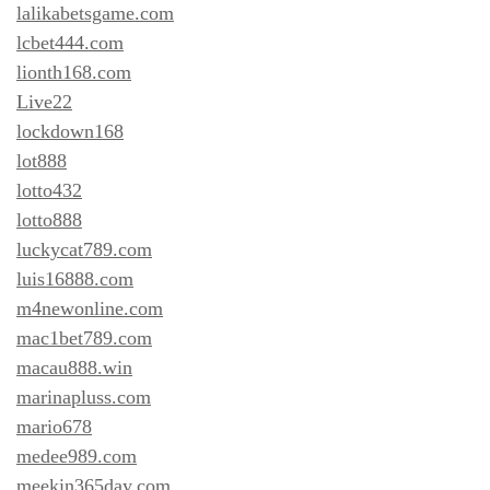
lalikabetsgame.com
lcbet444.com
lionth168.com
Live22
lockdown168
lot888
lotto432
lotto888
luckycat789.com
luis16888.com
m4newonline.com
mac1bet789.com
macau888.win
marinapluss.com
mario678
medee989.com
meekin365day.com