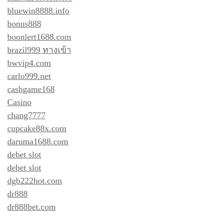
bluewin8888.info
bonus888
boonlert1688.com
brazil999 ทางเข้า
bwvip4.com
carlo999.net
cashgame168
Casino
chang7777
cupcake88x.com
daruma1688.com
debet slot
debet slot
dgb222hot.com
dr888
dr888bet.com