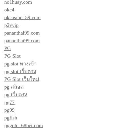
no1huay.com
okc4
okcasino159.com
p2vvip
pananthai99.com
pananthai99.com
PG
PG Slot
pg slot ทางเข้า
pg slot เว็บตรง
PG Slot เว็บใหม่
pg สล็อต
pg เว็บตรง
pg77
pg99
pgfish
pggold168bet.com