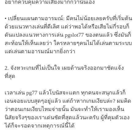
อยากควบคุมความเสี่ยงมากกว่านั่นเอง
• เปลี่ยนแผนตามอารมณ์: มีคนไม่น้อยเลยครับที่เริ่มต้น
ด้วยแนวทางเล่นที่ดีเลิศ แต่ว่าพอได้หรือเสียไม่กี่รอบก็
ดันแปลงแนวทางการเล่น pgslot77 ของตนแล้ว ซึ่งมันก็
สะท้อนให้เห็นเลยว่า ใครหลายๆคนไม่ได้เล่นตามระบบ
แต่เล่นตามอารมณ์มากยิ่งกว่า
2. จังหวะเกมที่ไม่เป็นใจ เผยด้านจริงออกมาชัดแจ้ง
ที่สุด
เวลาเล่น pg77 แล้วโบนัสจะแตก ทุกคนจะสนุกแล้วก็
เอนจอยแบบสุดๆอยู่แล้ว แต่ถ้าหากเกมเงียบล่ะ? ผมคิด
ว่าตอนเกมเงียบไหมจ่ายนั้น มันจะทำให้เรามองเห็น
นิสัยจริงๆของเราเด่นชัดที่สุดแล้วนะครับ ผู้ที่คุมตัวเอง
ได้ก็จะรอดจากเหตุการณ์นี้ได้