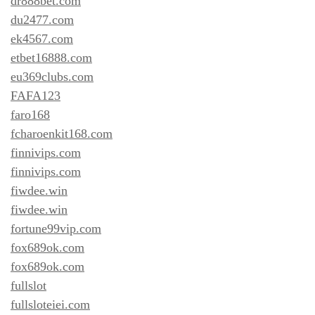
dr888bet.com
du2477.com
ek4567.com
etbet16888.com
eu369clubs.com
FAFA123
faro168
fcharoenkit168.com
finnivips.com
finnivips.com
fiwdee.win
fiwdee.win
fortune99vip.com
fox689ok.com
fox689ok.com
fullslot
fullsloteiei.com