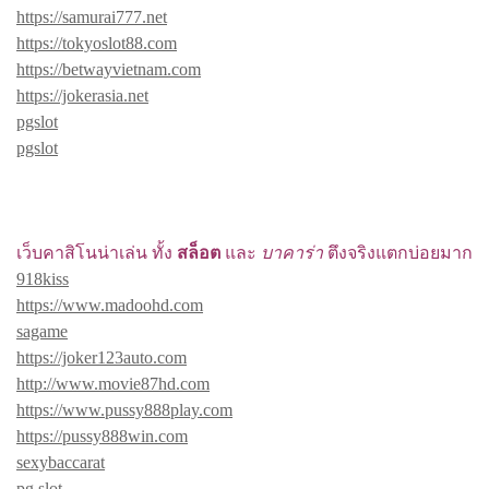
https://samurai777.net
https://tokyoslot88.com
https://betwayvietnam.com
https://jokerasia.net
pgslot
pgslot
เว็บคาสิโนน่าเล่น ทั้ง
สล็อต
และ
บาคาร่า
ตึงจริงแตกบ่อยมาก
918kiss
https://www.madoohd.com
sagame
https://joker123auto.com
http://www.movie87hd.com
https://www.pussy888play.com
https://pussy888win.com
sexybaccarat
pg slot