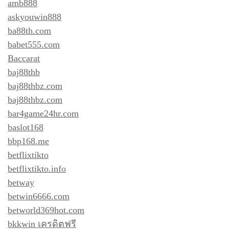
amb888
askyouwin888
ba88th.com
babet555.com
Baccarat
baj88thb
baj88thbz.com
baj88thbz.com
bar4game24hr.com
baslot168
bbp168.me
betflixtikto
betflixtikto.info
betway
betwin6666.com
betworld369hot.com
bkkwin เครดิตฟรี