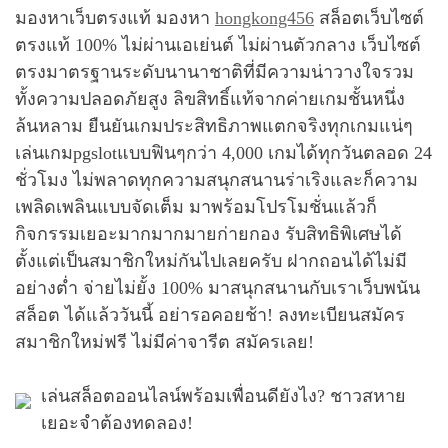
มองหาเว็บตรงแท้ มองหา
hongkong456
สล็อตเว็บไซต์
ตรงแท้ 100% ไม่ผ่านเอเย่นต์ ไม่ผ่านตัวกลาง เว็บไซต์
ตรงมาตรฐานระดับนานาชาติที่มีความน่าวางใจรวม
ทั้งความปลอดภัยสูง ลิขสิทธิ์แท้จากค่ายเกมชั้นหนึ่ง
ล้นหลาม ยืนยันเกมประสิทธิภาพแตกจริงทุกเกมแน่ๆ
เล่นเกมpgslotแบบฟินๆกว่า 4,000 เกมได้ทุกวันตลอด 24
ชั่วโมง ไม่พลาดทุกความสนุกสนานร่าเริงและก็ความ
เพลิดเพลินแบบจัดเต็ม มาพร้อมโปรโมชั่นแล้วก็
กิจกรรมเยอะมากมากมายก่ายกอง รับสิทธิพิเศษได้
ตั้งแต่เป็นสมาชิกใหม่กันไปเลยครับ ฝากถอนได้ไม่มี
อย่างต่ำ จ่ายไม่ยั้ง 100% มาสนุกสนานกับเราเว็บพนัน
สล็อต ได้แล้ววันนี้ อย่ารอคอยช้า! ลงทะเบียนสมัคร
สมาชิกใหม่ฟรี ไม่มีค่าจารีต สมัครเลย!
เล่นสล็อตออนไลน์พร้อมเพื่อนดียังไง? ชาวสหาย
เยอะจำต้องทดลอง!