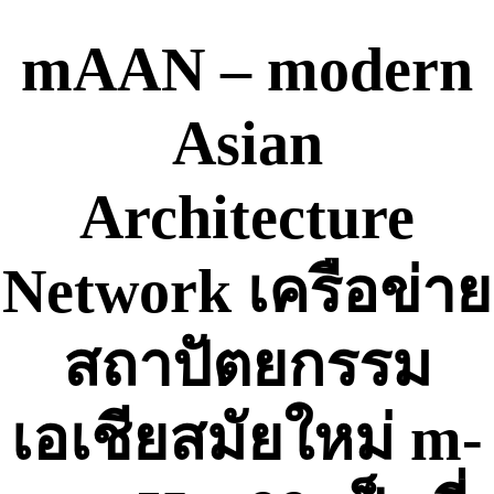
Skip
to
mAAN – modern
content
Asian
Architecture
Network เครือข่าย
สถาปัตยกรรม
เอเชียสมัยใหม่ m-