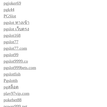
pgjoker69
pgk44
PGSlot
pgslot ทางเข้า
pgslot เว็บตรง
pgslot168
pgslot77
pgslot77.com
pgslot99
pgslot9999.co
pgslot999bets.com
pgslotfish
Pgslotth
pgสล็อต
play97vip.com
pokebet88
power999.net