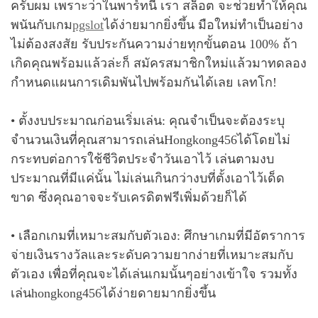
ครับผม เพราะว่าในพาร์ทนี้ เรา สล็อต จะช่วยทำให้คุณ
พนันกับเกม
pgslot
ได้ง่ายมากยิ่งขึ้น มือใหม่ทำเป็นอย่าง
ไม่ต้องสงสัย รับประกันความง่ายทุกขั้นตอน 100% ถ้า
เกิดคุณพร้อมแล้วล่ะก็ สมัครสมาชิกใหม่แล้วมาทดลอง
กำหนดแผนการเดิมพันไปพร้อมกันได้เลย เลทโก!
• ตั้งงบประมาณก่อนเริ่มเล่น: คุณจำเป็นจะต้องระบุ
จำนวนเงินที่คุณสามารถเล่นHongkong456ได้โดยไม่
กระทบต่อการใช้ชีวิตประจำวันเอาไว้ เล่นตามงบ
ประมาณที่มีแค่นั้น ไม่เล่นเกินกว่างบที่ตั้งเอาไว้เด็ด
ขาด ซึ่งคุณอาจจะรับเครดิตฟรีเพิ่มด้วยก็ได้
• เลือกเกมที่เหมาะสมกับตัวเอง: ศึกษาเกมที่มีอัตราการ
จ่ายเงินรางวัลและระดับความยากง่ายที่เหมาะสมกับ
ตัวเอง เพื่อที่คุณจะได้เล่นเกมนั้นๆอย่างเข้าใจ รวมทั้ง
เล่นhongkong456ได้ง่ายดายมากยิ่งขึ้น