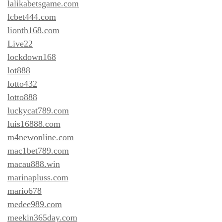
lalikabetsgame.com
lcbet444.com
lionth168.com
Live22
lockdown168
lot888
lotto432
lotto888
luckycat789.com
luis16888.com
m4newonline.com
mac1bet789.com
macau888.win
marinapluss.com
mario678
medee989.com
meekin365day.com