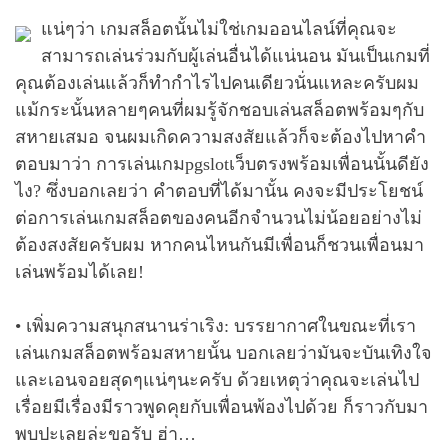
แน่ๆว่า เกมสล็อตนั้นไม่ใช่เกมออนไลน์ที่คุณจะ
สามารถเล่นร่วมกับผู้เล่นอื่นได้แน่นอน มันเป็นเกมที่
คุณต้องเล่นแล้วก็ทำกำไรไปคนเดียวนั่นแหละครับผม
แม้กระนั้นหลายๆคนที่ผมรู้จักชอบเล่นสล็อตพร้อมๆกับ
สหายเสมอ จนผมเกิดความสงสัยแล้วก็จะต้องไปหาคำ
ตอบมาว่า การเล่นเกมpgslotเว็บตรงพร้อมเพื่อนนั้นดียัง
ไง? ซึ่งบอกเลยว่า คำตอบที่ได้มานั้น คงจะมีประโยชน์
ต่อการเล่นเกมสล็อตของคนอีกจำนวนไม่น้อยอย่างไม่
ต้องสงสัยครับผม หากคนไหนกันมีเพื่อนก็ชวนเพื่อนมา
เล่นพร้อมได้เลย!
• เพิ่มความสนุกสนานร่าเริง: บรรยากาศในขณะที่เรา
เล่นเกมสล็อตพร้อมสหายนั้น บอกเลยว่ามันจะบันเทิงใจ
และเอนจอยสุดๆแน่ๆนะครับ ด้วยเหตุว่าคุณจะเล่นไป
เรื่อยมีเรื่องมีราวพูดคุยกับเพื่อนพ้องไปด้วย ก็ราวกับมา
พบปะเลยล่ะขอรับ ฮ่า…