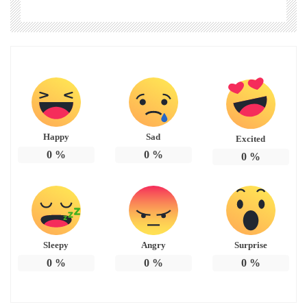
Happy
Sad
Excited
0
%
0
%
0
%
Sleepy
Angry
Surprise
0
%
0
%
0
%