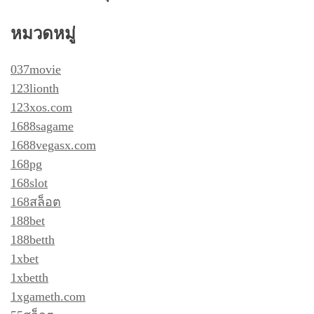
หมวดหมู่
037movie
123lionth
123xos.com
1688sagame
1688vegasx.com
168pg
168slot
168สล็อต
188bet
188betth
1xbet
1xbetth
1xgameth.com