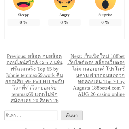
Sleepy
Angry
Surprise
0
%
0
%
0
%
แ
Previous:
สล็อต กมสล็อต
Next:
เว็บเปิดใหม่ 188bet
ออนไลน์สไตล์ Gen Z เล่น
เว็บไซต์ตรง สล็อตเว็บตรง
น
ฟรีแตกจริง Top 65 by
ไม่ผ่านเอเย่นต์ โปรโมชั่
ะ
Johnie temmax69.work คืน
นครบ ฝากถอนสะดวก
ยอดเสีย 5% Full HD ระดับ
ทดลองเล่น Top 70 by
แ
โลกที่ทั่วโลกยอมรับ
Augusta 188bets4.com 7
น
temmax69 แตกไม่พัก
AUG 26 casino online
ว
สมัครเลย 20 สิงหา 26
เ
ค้นหา
รื่
สำหรับ:
อ