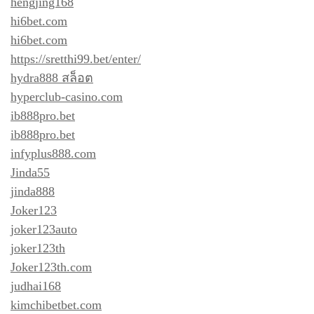
hengjing168
hi6bet.com
hi6bet.com
https://sretthi99.bet/enter/
hydra888 สล็อต
hyperclub-casino.com
ib888pro.bet
ib888pro.bet
infyplus888.com
Jinda55
jinda888
Joker123
joker123auto
joker123th
Joker123th.com
judhai168
kimchibetbet.com