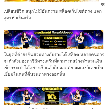
99
เปลี่ยนชีวิต สนุกไม่มีอันตราย สล็อตเว็บไซต์ตรง แจก
สูตรทำเงินจริง
ในยุคที่ค่ายังชีพสวนทางกับรายได้ สล็อต หลายคนอาจ
จะกำลังมองหาวิถีทางเสริมที่สามารถสร้างจำนวนเงิน
เข้ากระเป๋าได้อย่างเร็วแล้วก็ปลอดภัย ผมเองก็เคยเป็น
เยี่ยมในคนที่ดิ้นรนหาทางออกนั้น