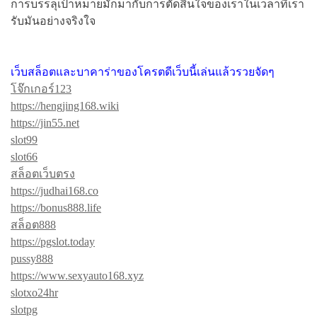
การบรรลุเป้าหมายมักมากับการตัดสินใจของเราในเวลาที่เรา
ง
รับมันอย่างจริงใจ
เว็บสล็อตและบาคาร่าของโครตดีเว็บนี้เล่นแล้วรวยจัดๆ
โจ๊กเกอร์123
https://hengjing168.wiki
https://jin55.net
slot99
slot66
สล็อตเว็บตรง
https://judhai168.co
https://bonus888.life
สล็อต888
https://pgslot.today
pussy888
https://www.sexyauto168.xyz
slotxo24hr
slotpg