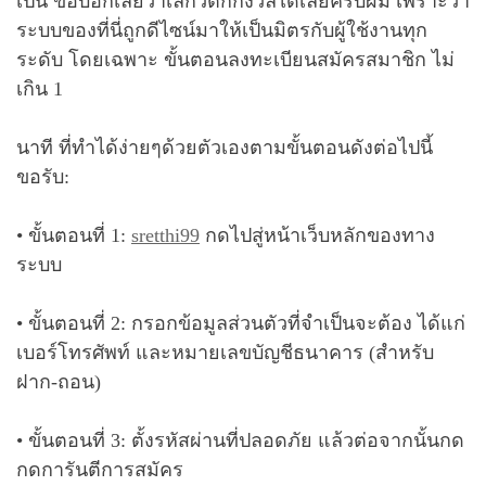
เป็น ขอบอกเลยว่าเลิกวิตกกังวลได้เลยครับผม เพราะว่า
ระบบของที่นี่ถูกดีไซน์มาให้เป็นมิตรกับผู้ใช้งานทุก
ระดับ โดยเฉพาะ ขั้นตอนลงทะเบียนสมัครสมาชิก ไม่
เกิน 1
นาที ที่ทำได้ง่ายๆด้วยตัวเองตามขั้นตอนดังต่อไปนี้
ขอรับ:
• ขั้นตอนที่ 1:
sretthi99
กดไปสู่หน้าเว็บหลักของทาง
ระบบ
• ขั้นตอนที่ 2: กรอกข้อมูลส่วนตัวที่จำเป็นจะต้อง ได้แก่
เบอร์โทรศัพท์ และหมายเลขบัญชีธนาคาร (สำหรับ
ฝาก-ถอน)
• ขั้นตอนที่ 3: ตั้งรหัสผ่านที่ปลอดภัย แล้วต่อจากนั้นกด
กดการันตีการสมัคร