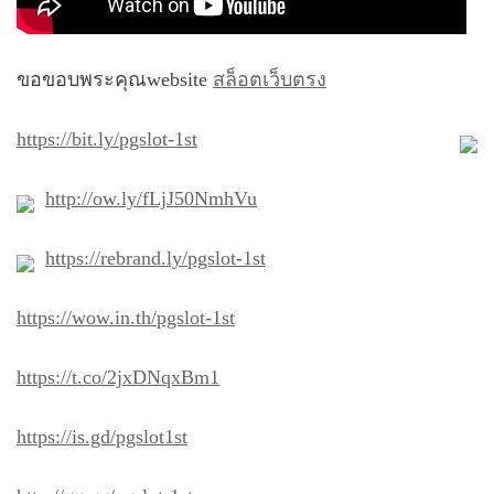
ขอขอบพระคุณwebsite
สล็อตเว็บตรง
https://bit.ly/pgslot-1st
http://ow.ly/fLjJ50NmhVu
https://rebrand.ly/pgslot-1st
https://wow.in.th/pgslot-1st
https://t.co/2jxDNqxBm1
https://is.gd/pgslot1st