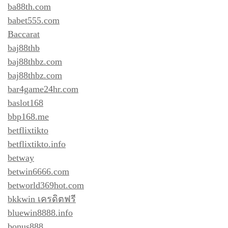
ba88th.com
babet555.com
Baccarat
baj88thb
baj88thbz.com
baj88thbz.com
bar4game24hr.com
baslot168
bbp168.me
betflixtikto
betflixtikto.info
betway
betwin6666.com
betworld369hot.com
bkkwin เครดิตฟรี
bluewin8888.info
bonus888