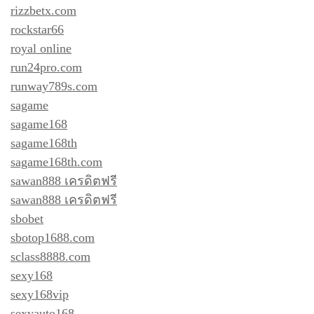
rizzbetx.com
rockstar66
royal online
run24pro.com
runway789s.com
sagame
sagame168
sagame168th
sagame168th.com
sawan888 เครดิตฟรี
sawan888 เครดิตฟรี
sbobet
sbotop1688.com
sclass8888.com
sexy168
sexy168vip
sexyauto168