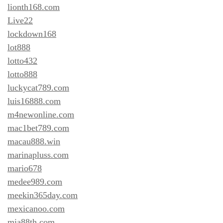
lionth168.com
Live22
lockdown168
lot888
lotto432
lotto888
luckycat789.com
luis16888.com
m4newonline.com
mac1bet789.com
macau888.win
marinapluss.com
mario678
medee989.com
meekin365day.com
mexicanoo.com
mia88th.com