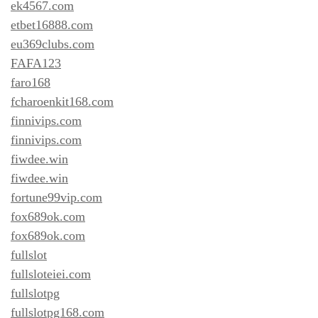
ek4567.com
etbet16888.com
eu369clubs.com
FAFA123
faro168
fcharoenkit168.com
finnivips.com
finnivips.com
fiwdee.win
fiwdee.win
fortune99vip.com
fox689ok.com
fox689ok.com
fullslot
fullsloteiei.com
fullslotpg
fullslotpg168.com