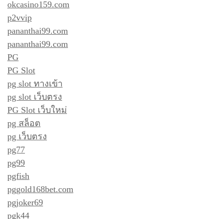
okcasino159.com
p2vvip
pananthai99.com
pananthai99.com
PG
PG Slot
pg slot ทางเข้า
pg slot เว็บตรง
PG Slot เว็บใหม่
pg สล็อต
pg เว็บตรง
pg77
pg99
pgfish
pggold168bet.com
pgjoker69
pgk44