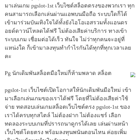
มาเล่นเกม pgslot-1st เว็บไซต์สล็อตตรงของพวกเรา ทุก
คนสามารถเลือกเล่นผ่านแอพบนมือถือ ระบบใดก็ได้
เข้ามาร่วมบันเทิงใจได้ทั้งยังไอโอเอสรวมทั้งแอนดร
อยด์ดาวน์โหลดได้ฟรี ไม่ต้องเสียค่าบริการ ทางเข้า
ระบบเกม เชื่อมต่อได้เร็ว ทันใจ ไม่ว่าทุกคนจะอยู่ที่
แหน่งใด ก็เข้ามาลงทุนทำกำไรกันได้ทุกที่ทุกเวลาเลย
คะ
Pg นักเดิมพันสล็อตมือใหม่ก็ห้ามพลาด สล็อต
pgslot-1st เว็บไซต์เปิดโอกาสให้นักเดิมพันมือใหม่ เข้า
มาเลือกเล่นเกมของเราได้ฟรี โดยที่ไม่ต้องเสียค่าใช้
จ่าย ทดสอบเล่นเกมสล็อตเว็บไซต์ตรง pgslot-1st ของ
เราได้ครบทุกสไตล์ ไม่ต้องฝาก ไม่ต้องแชร์ เลือก
ทดลองระบบเกมที่ปรารถนาดูกรได้เลย เล่นผ่านหน้า
เว็บไซต์โดยตรง พร้อมลงทุนพนันตอนไหน ค่อยเพิ่ม