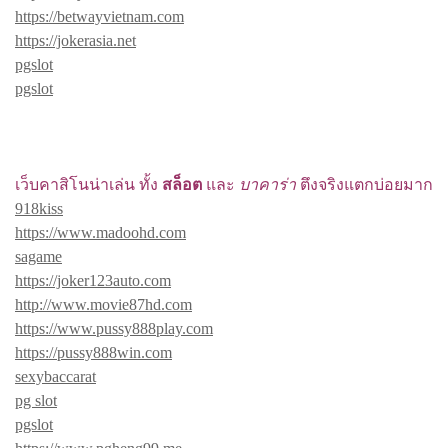
https://betwayvietnam.com
https://jokerasia.net
pgslot
pgslot
เว็บคาสิโนน่าเล่น ทั้ง
สล็อต
และ
บาคาร่า
ตึงจริงแตกบ่อยมาก
918kiss
https://www.madoohd.com
sagame
https://joker123auto.com
http://www.movie87hd.com
https://www.pussy888play.com
https://pussy888win.com
sexybaccarat
pg slot
pgslot