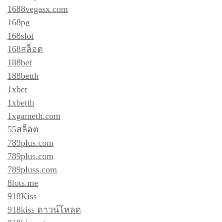
1688vegasx.com
168pg
168slot
168สล็อต
188bet
188betth
1xbet
1xbetth
1xgameth.com
55สล็อต
789plus.com
789plus.com
789pluss.com
8lots.me
918Kiss
918kiss ดาวน์โหลด