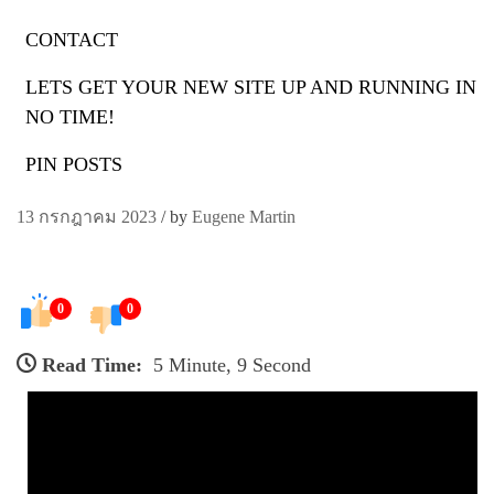
CONTACT
pgslot เว็บตรง
LETS GET YOUR NEW SITE UP AND RUNNING IN
10 มิถุนา 2023pg slot ทางเข้าpg slot มือถือpg slot
NO TIME!
ทางเข้า มั่นคงเล่นได้ทุกเวลา สล็อตpgเว็บตรง
แตกง่าย Top 6 by Jett www.Pgslot-1st.com
PIN POSTS
13 กรกฎาคม 2023
/
by
Eugene Martin
0
0
Read Time:
5 Minute, 9 Second