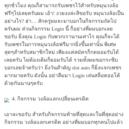
ทุกชั่วโมง คุณก็สามารถรับเพชรไว้สำหรับหมุนวงล้อ
ฟรีๆไปเลยครับผม เอ้า! งวยงงล่ะสิขอรับ หมุนวงล้อเป็น
อย่างไร? ฮ่า… สักครู่ผมจะมาบอกในกิจกรรมถัดไป
ครับผม ส่วนกิจกรรม Login นี้ ก็อย่างที่ผมบอกเลย
ขอรับ ยิ่งคุณ Login กับพวกเรานานเท่าไร คุณก็จะได้
รับเพชรในการหมุนวงล้อฟรีมากยิ่งขึ้นเท่านั้น พิเศษ
สุดๆสำหรับสมาชิกใหม่ เพียงแค่สมัครก็กดยอมรับได้
เลยครับ ไม่ต้องเติมก็ยอมรับได้ รวมทั้งผมขอกระซิบ
บอกเลยจ้าครับว่า ยิ่งวันสำคัญ slot auto ก็ยิ่งแจกเพชร
มากมายครับ ดังนั้น อย่าลืมมา Login เล่นสล็อตออโต้
ด้วยกันนานๆครับ
4. กิจกรรม วงล้อแลกเปลี่ยนเครดิต
เอาละขอรับ สำหรับกิจกรรมท้ายที่สุดและในที่สุดอย่าง
กิจกรรม วงล้อแลกเครดิต อย่างที่ผมบอกทุกคนไปแล้ว