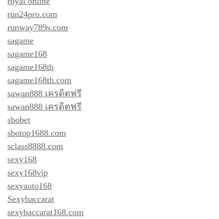
royal online
run24pro.com
runway789s.com
sagame
sagame168
sagame168th
sagame168th.com
sawan888 เครดิตฟรี
sawan888 เครดิตฟรี
sbobet
sbotop1688.com
sclass8888.com
sexy168
sexy168vip
sexyauto168
Sexybaccarat
sexybaccarat168.com