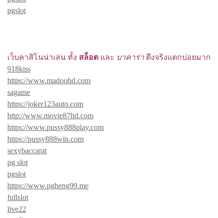
pgslot
เว็บคาสิโนน่าเล่น ทั้ง
สล็อต
และ
บาคาร่า
ตึงจริงแตกบ่อยมาก
918kiss
https://www.madoohd.com
sagame
https://joker123auto.com
http://www.movie87hd.com
https://www.pussy888play.com
https://pussy888win.com
sexybaccarat
pg slot
pgslot
https://www.pgheng99.me
fullslot
live22