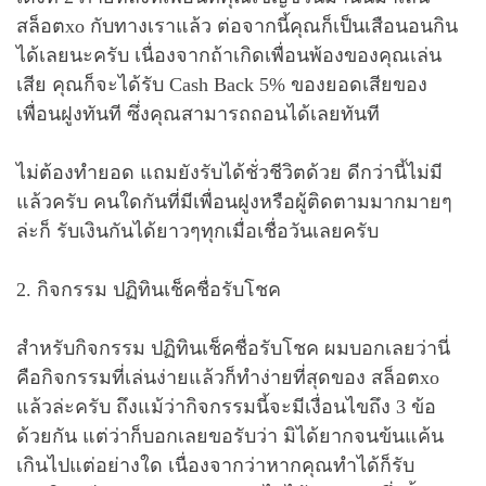
สล็อตxo กับทางเราแล้ว ต่อจากนี้คุณก็เป็นเสือนอนกิน
ได้เลยนะครับ เนื่องจากถ้าเกิดเพื่อนพ้องของคุณเล่น
เสีย คุณก็จะได้รับ Cash Back 5% ของยอดเสียของ
เพื่อนฝูงทันที ซึ่งคุณสามารถถอนได้เลยทันที
ไม่ต้องทำยอด แถมยังรับได้ชั่วชีวิตด้วย ดีกว่านี้ไม่มี
แล้วครับ คนใดกันที่มีเพื่อนฝูงหรือผู้ติดตามมากมายๆ
ล่ะก็ รับเงินกันได้ยาวๆทุกเมื่อเชื่อวันเลยครับ
2. กิจกรรม ปฏิทินเช็คชื่อรับโชค
สำหรับกิจกรรม ปฏิทินเช็คชื่อรับโชค ผมบอกเลยว่านี่
คือกิจกรรมที่เล่นง่ายแล้วก็ทำง่ายที่สุดของ สล็อตxo
แล้วล่ะครับ ถึงแม้ว่ากิจกรรมนี้จะมีเงื่อนไขถึง 3 ข้อ
ด้วยกัน แต่ว่าก็บอกเลยขอรับว่า มิได้ยากจนข้นแค้น
เกินไปแต่อย่างใด เนื่องจากว่าหากคุณทำได้ก็รับ