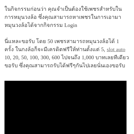
ในกิจกรรมก่อนว่า คุณจำเป็นต้องใช้เพชรสำหรับใน
การหมุนวงล้อ ซึ่งคุณสามารถหาเพชรในการเอามา
หมุนวงล้อได้จากกิจกรรม Login
นี่แหละขอรับ โดย 50 เพชรสามารถหมุนวงล้อได้ 1
ครั้ง ในกงล้อก็จะมีเครดิตฟรีให้ท่านตั้งแต่ 5,
slot auto
10, 20, 50, 100, 300, 600 ไปจนถึง 1,000 บาทเลยทีเดียว
ขอรับ ซึ่งคุณสามารถรับได้ฟรีๆกันไปเลยนั่นเองขอรับ