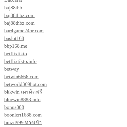
baj88thb
baj88thbz.com
baj88thbz.com
bar4game24hr.com
baslot168
bbp168.me
betflixtikto
betflixtikto.info
betway
betwin6666.com
betworld369hot.com
bkkwin เครดิตฟรี
bluewin8888.info
bonus888
boonlert1688.com
brazil999 ทางเข้า