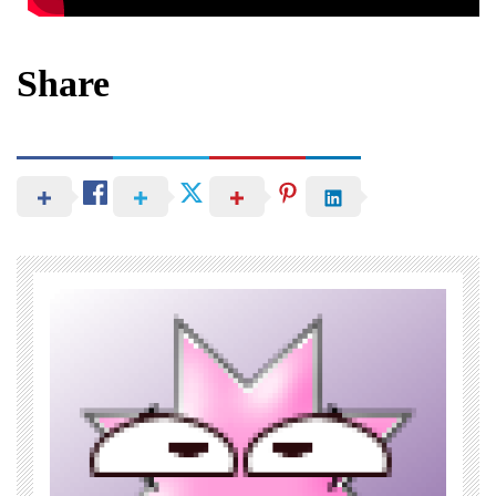
Share