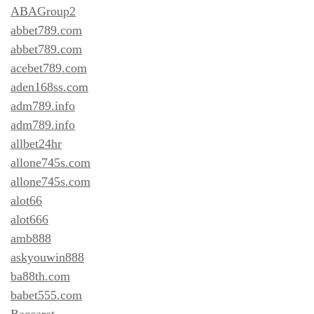
ABAGroup2
abbet789.com
abbet789.com
acebet789.com
aden168ss.com
adm789.info
adm789.info
allbet24hr
allone745s.com
allone745s.com
alot66
alot666
amb888
askyouwin888
ba88th.com
babet555.com
Baccarat