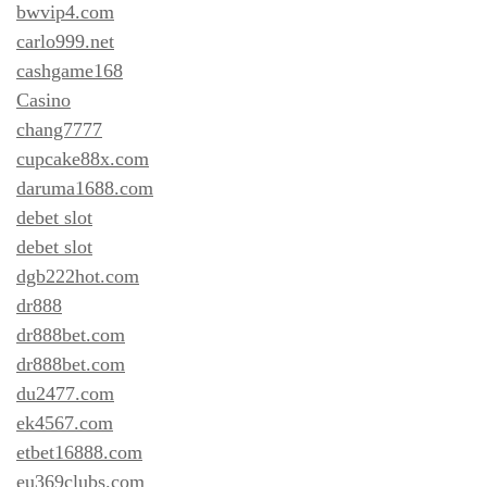
bwvip4.com
carlo999.net
cashgame168
Casino
chang7777
cupcake88x.com
daruma1688.com
debet slot
debet slot
dgb222hot.com
dr888
dr888bet.com
dr888bet.com
du2477.com
ek4567.com
etbet16888.com
eu369clubs.com