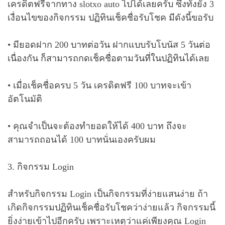
เครดิตฟรีจากทาง slotxo auto ไปได้เลยครับ ซึ่งทั้งยัง 3
เงื่อนไขของกิจกรรม ปฏิทินเช็คชื่อรับโชค มีดังนี้ขอรับ
• มียอดฝาก 200 บาทต่อวัน ฝากแบบรับโบนัส 5 วันต่อ
เนื่องกัน ก็สามารถกดเช็คชื่อตามวันที่ในปฏิทินได้เลย
• เมื่อเช็คชื่อครบ 5 วัน เครดิตฟรี 100 บาทจะเข้า
อัตโนมัติ
• คุณจำเป็นจะต้องทำยอดให้ได้ 400 บาท ถึงจะ
สามารถถอนได้ 100 บาทนั่นเองครับผม
3. กิจกรรม Login
สำหรับกิจกรรม Login เป็นกิจกรรมที่ง่ายแสนง่าย ถ้า
เกิดกิจกรรมปฏิทินเช็คชื่อรับโชคว่าง่ายแล้ว กิจกรรมนี้
ยิ่งง่ายเข้าไปอีกครับ เพราะเหตุว่าแค่เพียงคุณ Login