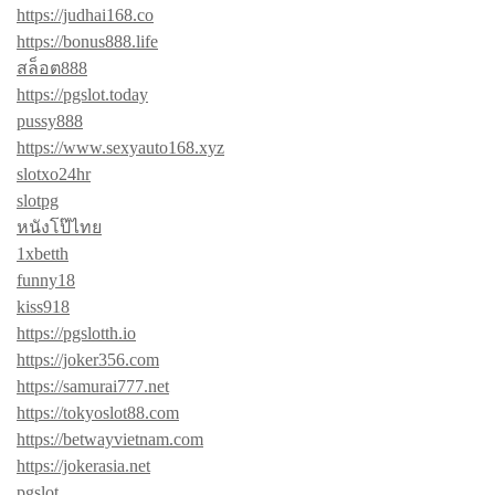
https://judhai168.co
https://bonus888.life
สล็อต888
https://pgslot.today
pussy888
https://www.sexyauto168.xyz
slotxo24hr
slotpg
หนังโป๊ไทย
1xbetth
funny18
kiss918
https://pgslotth.io
https://joker356.com
https://samurai777.net
https://tokyoslot88.com
https://betwayvietnam.com
https://jokerasia.net
pgslot