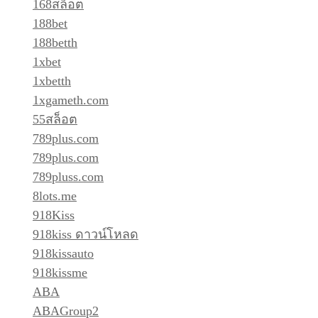
168สล็อต
188bet
188betth
1xbet
1xbetth
1xgameth.com
55สล็อต
789plus.com
789plus.com
789pluss.com
8lots.me
918Kiss
918kiss ดาวน์โหลด
918kissauto
918kissme
ABA
ABAGroup2