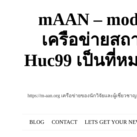
Skip
to
mAAN – mode
content
เครือข่ายสถ
Huc99 เป็นที่ห
https://m-aan.org เครือข่ายของนักวิจัยและผู้เชี่ยว
BLOG
CONTACT
LETS GET YOUR NE