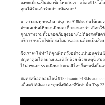
ลงทะเบียนเป็นสมาชิกใหม่กับเรา สล็อต918 ได้แ
คุณได้วันแล้ววันเล่า สมัครเลย!
มาครับผมทุกคน! มาสนุกกับ 918kiss กันได้เลยค
ผ่านเอเย่นต์ที่ยอดเยี่ยมล่ะก็ บอกเลยว่า เลือกใ
คุณภาพรวมทั้งปลอดภัยสูงอย่างไม่ต้องสงสัยครับ
บริการกับเว็บไซต์ตรงไม่ผ่านเอเย่นต์จะเป็นสิ่
ซึ่งเราจะไม่ทำให้คุณผิดหวังอย่างแน่นอนครับ ย
ปัญหาคุณได้อย่างแน่แท้อีกด้วย ด้วยเหตุนี้ สมั
ไร้ค่าขนบธรรมเนียมประเพณีใดๆก็ตามทั้งสิ้นแน
สมัครสล็อตออนไลน์ 918kissauto 918kissauto.sho
สล็อต918คิดจะลงทุนทั้งทีต้องที่นี่เท่านั้น Top 23