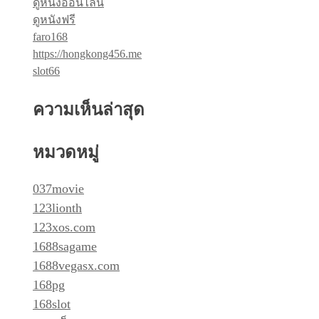
ดูหนังออนไลน์
ดูหนังฟรี
faro168
https://hongkong456.me
slot66
ความเห็นล่าสุด
หมวดหมู่
037movie
123lionth
123xos.com
1688sagame
1688vegasx.com
168pg
168slot