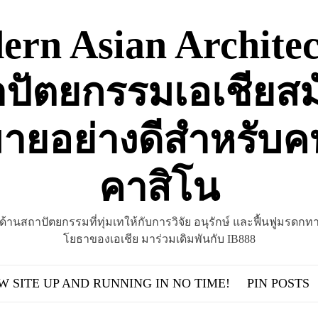
rn Asian Architec
าปัตยกรรมเอเชียสม
มายอย่างดีสำหรับคน
คาสิโน
ชาญด้านสถาปัตยกรรมที่ทุ่มเทให้กับการวิจัย อนุรักษ์ และฟื้นฟูมร
โยธาของเอเชีย มาร่วมเดิมพันกับ IB888
W SITE UP AND RUNNING IN NO TIME!
PIN POSTS