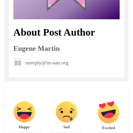
About Post Author
Eugene Martin
noreply@m-aan.org
Happy
Sad
Excited