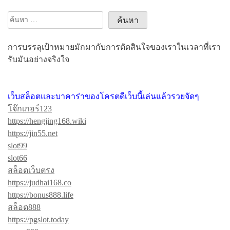
เ
ค้นหา
รื่
สำหรับ:
อ
การบรรลุเป้าหมายมักมากับการตัดสินใจของเราในเวลาที่เรา
ง
รับมันอย่างจริงใจ
เว็บสล็อตและบาคาร่าของโครตดีเว็บนี้เล่นแล้วรวยจัดๆ
โจ๊กเกอร์123
https://hengjing168.wiki
https://jin55.net
slot99
slot66
สล็อตเว็บตรง
https://judhai168.co
https://bonus888.life
สล็อต888
https://pgslot.today