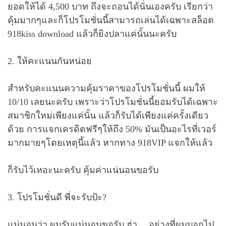
ยอดให้ได้ 4,500 บาท ถึงจะถอนได้นั่นเองครับ เรียกว่า
คุ้มมากๆและก็โปรโมชั่นนี้สามารถเล่นได้เฉพาะสล็อต
918kiss download แล้วก็ยิงปลาแค่นั้นนะครับ
2. ให้คะแนนกันหน่อย
สำหรับคะแนนความคุ้มราคาของโปรโมชั่นนี้ ผมให้
10/10 เลยนะครับ เพราะว่าโปรโมชั่นนี้ยอมรับได้เฉพาะ
สมาชิกใหม่เพียงแค่นั้น แล้วก็รับได้เพียงแค่ครั้งเดียว
ด้วย การแจกเครดิตฟรีๆให้ถึง 50% มันเป็นอะไรที่เวอร์
มากมายๆโดยเหตุนี้แล้ว หากทาง 918VIP แจกให้แล้ว
ก็รับไว้เหอะนะครับ คุ้มค่าแน่นอนขอรับ
3. โปรโมชั่นดี พี่จะรับป้ะ?
แน่นอนว่า ผมรับแน่นอนขอรับ ฮ่า… อย่างที่ผมบอกไป