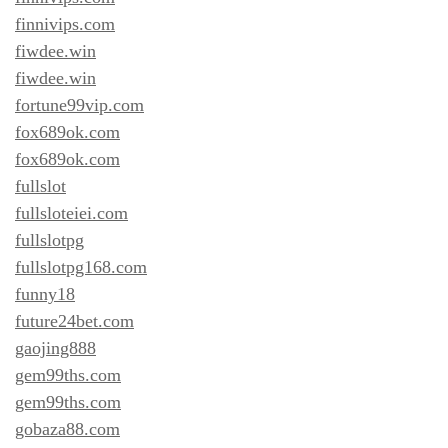
finnivips.com
fiwdee.win
fiwdee.win
fortune99vip.com
fox689ok.com
fox689ok.com
fullslot
fullsloteiei.com
fullslotpg
fullslotpg168.com
funny18
future24bet.com
gaojing888
gem99ths.com
gem99ths.com
gobaza88.com