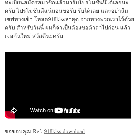
ทะเบียนสมัครสมาชิกแล้วมารับโปรโมชั่นนี้ได้เลยนะ
ครับ โปรโมชั่นดีแน่นอนขอรับ รับได้เลย และอย่าลืม
เซฟทางเข้า โหลด918kissล่าสุด จากทางพวกเราไว้ด้วย
ครับ สำหรับวันนี้ ผมก็จำเป็นต้องขอตัวลาไปก่อน แล้ว
เจอกันใหม่ สวัสดีนะครับ
ขอขอบคุณ Ref.
918kiss download