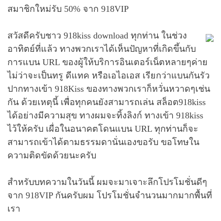
สมาชิกใหม่รับ 50% จาก 918VIP
สวัสดีครับชาว 918kiss download ทุกท่าน ในช่วง
อาทิตย์ที่แล้ว ทางพวกเราได้เห็นปัญหาที่เกิดขึ้นกับ
การแบน URL ของผู้ให้บริการอินเตอร์เน็ตหลายๆค่าย
ไม่ว่าจะเป็นทรู ดีแทค หรือเอไอเอส เรียกว่าแบนกันรัว
ปากทางเข้า 918Kiss ของทางพวกเราก็หวั่นหวาดๆเช่น
กัน ด้วยเหตุนี้ เพื่อทุกคนยังสามารถเล่น สล็อต918kiss
ได้อย่างมีความสุข ทางผมจะทิ้งลิงก์ ทางเข้า 918kiss
ไว้ให้ครับ เผื่อในอนาคตโดนแบน URL ทุกท่านก็จะ
สามารถเข้าได้ตามธรรมดานั่นเองขอรับ ขอโทษใน
ความติดขัดด้วยนะครับ
สำหรับบทความในวันนี้ ผมจะมาเจาะลึกโปรโมชั่นดีๆ
จาก 918VIP กันครับผม โปรโมชั่นจำนวนมากมากพื้นที่
เรา