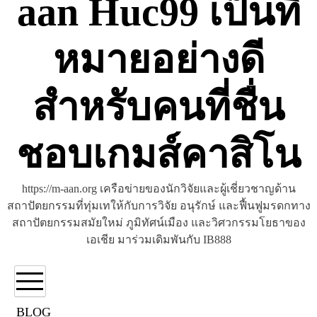
aan Huc99 เป็นที่
หมายอย่างดี
สำหรับคนที่ชื่น
ชอบเกมส์คาสิโน
https://m-aan.org เครือข่ายของนักวิจัยและผู้เชี่ยวชาญด้าน
สถาปัตยกรรมที่ทุ่มเทให้กับการวิจัย อนุรักษ์ และฟื้นฟูมรดกทาง
สถาปัตยกรรมสมัยใหม่ ภูมิทัศน์เมือง และวิศวกรรมโยธาของ
เอเชีย มาร่วมเดิมพันกับ IB888
BLOG