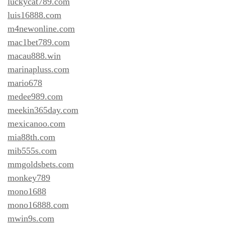
luckycat789.com
luis16888.com
m4newonline.com
mac1bet789.com
macau888.win
marinapluss.com
mario678
medee989.com
meekin365day.com
mexicanoo.com
mia88th.com
mib555s.com
mmgoldsbets.com
monkey789
mono1688
mono16888.com
mwin9s.com