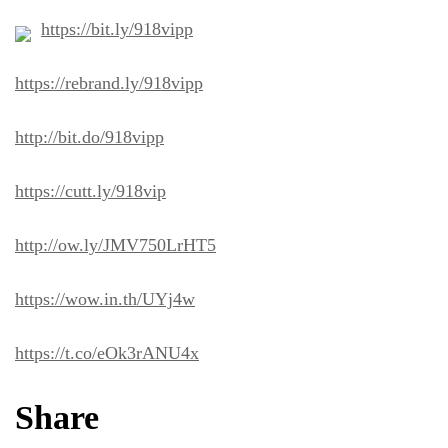
https://bit.ly/918vipp
https://rebrand.ly/918vipp
http://bit.do/918vipp
https://cutt.ly/918vip
http://ow.ly/JMV750LrHT5
https://wow.in.th/UYj4w
https://t.co/eOk3rANU4x
Share