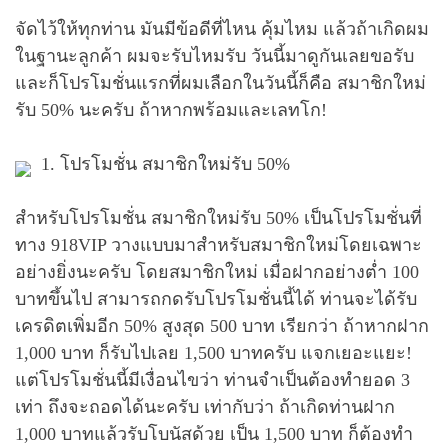
จัดไว้ให้ทุกท่าน มันมีข้อดีที่ไหน คุ้มไหม แล้วถ้าเกิดผม
ในฐานะลูกค้า ผมจะรับไหมรับ วันนี้มาดูกันเลยขอรับ
และก็โปรโมชั่นแรกที่ผมเลือกในวันนี้ก็คือ สมาชิกใหม่
รับ 50% นะครับ ถ้าหากพร้อมและเลทโก!
1. โปรโมชั่น สมาชิกใหม่รับ 50%
สำหรับโปรโมชั่น สมาชิกใหม่รับ 50% เป็นโปรโมชั่นที่
ทาง 918VIP วางแบบมาสำหรับสมาชิกใหม่โดยเฉพาะ
อย่างยิ่งนะครับ โดยสมาชิกใหม่ เมื่อฝากอย่างต่ำ 100
บาทขึ้นไป สามารถกดรับโปรโมชั่นนี้ได้ ท่านจะได้รับ
เครดิตเพิ่มอีก 50% สูงสุด 500 บาท เรียกว่า ถ้าหากฝาก
1,000 บาท ก็รับไปเลย 1,500 บาทครับ แจกเยอะแยะ!
แต่โปรโมชั่นนี้มีเงื่อนไขว่า ท่านจำเป็นต้องทำยอด 3
เท่า ถึงจะถอดได้นะครับ เท่ากับว่า ถ้าเกิดท่านฝาก
1,000 บาทแล้วรับโบนัสด้วย เป็น 1,500 บาท ก็ต้องทำ