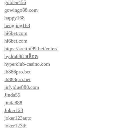
golden456
gowingo88.com
happy168
hengjing168
hi6bet.com
hi6bet.com
https://sretthi99.bet/enter/
hydra888 สล็อต
hyperclub-casino.com
ib888pro.bet
ib888pro.bet
infyplus888.com
Jinda55
jinda888
Joker123
joker123auto
joker123th