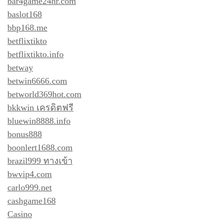
bar4game24hr.com
baslot168
bbp168.me
betflixtikto
betflixtikto.info
betway
betwin6666.com
betworld369hot.com
bkkwin เครดิตฟรี
bluewin8888.info
bonus888
boonlert1688.com
brazil999 ทางเข้า
bwvip4.com
carlo999.net
cashgame168
Casino