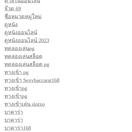
คาสิโนออนไลน์
จ๊วด 69
ชื่อหมวดหมู่ใหม่
ดูหนัง
ดูหนังออนไลน์
ดูหนังออนไลน์ 2023
ทดลองเล่นpg
ทดลองเล่นสล็อต
ทดลองเล่นสล็อต pg
ทางเข้า pg
ทางเข้า Sexybaccarat168
ทางเข้าpg
ทางเข้าpg
ทางเข้าเล่น slotxo
บาคาร่า
บาคาร่า
บาคาร่า168