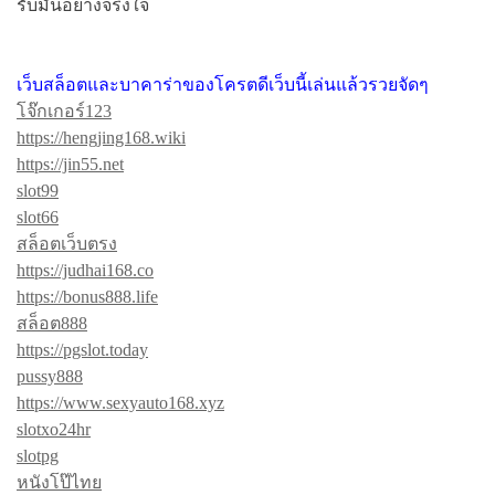
อ
รับมันอย่างจริงใจ
ง
เว็บสล็อตและบาคาร่าของโครตดีเว็บนี้เล่นแล้วรวยจัดๆ
โจ๊กเกอร์123
https://hengjing168.wiki
https://jin55.net
slot99
slot66
สล็อตเว็บตรง
https://judhai168.co
https://bonus888.life
สล็อต888
https://pgslot.today
pussy888
https://www.sexyauto168.xyz
slotxo24hr
slotpg
หนังโป๊ไทย