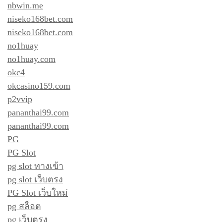
nbwin.me
niseko168bet.com
niseko168bet.com
no1huay
no1huay.com
okc4
okcasino159.com
p2vvip
pananthai99.com
pananthai99.com
PG
PG Slot
pg slot ทางเข้า
pg slot เว็บตรง
PG Slot เว็บใหม่
pg สล็อต
pg เว็บตรง