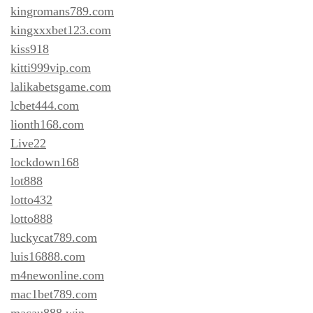
kingromans789.com
kingxxxbet123.com
kiss918
kitti999vip.com
lalikabetsgame.com
lcbet444.com
lionth168.com
Live22
lockdown168
lot888
lotto432
lotto888
luckycat789.com
luis16888.com
m4newonline.com
mac1bet789.com
macau888.win