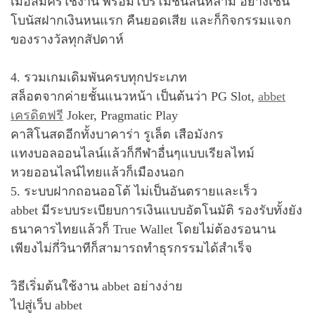
เมื่อสมัครใช้งาน พร้อมโปรโมชั่นล้นหลาม อย่างเช่น
โบนัสฝากเงินหนแรก คืนยอดเสีย และก็กิจกรรมแจก
ของรางวัลทุกสัปดาห์
4. รวมเกมเดิมพันครบทุกประเภท
สล็อตจากค่ายชั้นแนวหน้า เป็นต้นว่า PG Slot,
abbet
เครดิตฟรี
Joker, Pragmatic Play
คาสิโนสดอีกทั้งบาคาร่า รูเล็ต เสือมังกร
แทงบอลออนไลน์แล้วก็กีฬาอื่นๆแบบเรียลไทม์
หวยออนไลน์ไทยแล้วก็เมืองนอก
5. ระบบฝากถอนออโต้ ไม่เป็นอันตรายและเร็ว
abbet มีระบบระเบียบการเงินแบบอัตโนมัติ รองรับทั้งยัง
ธนาคารไทยแล้วก็ True Wallet โดยไม่ต้องรอนาน
เพียงไม่กี่วินาทีก็สามารถทำธุรกรรมได้สำเร็จ
วิธีเริ่มต้นใช้งาน abbet อย่างง่าย
ไปสู่เว็บ abbet