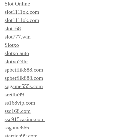
Slot Online
slot1111ok.com
slot1111ok.com
slot168
slot777.win
Slotxo
slotxo auto
slotxo24hr
spbetflik888.com
spbetflik888.com
sqgame555s.com
sretthi99
ss168vip.com
ssc168.com
ssc915casino.com
ssgame666
starrich99.com