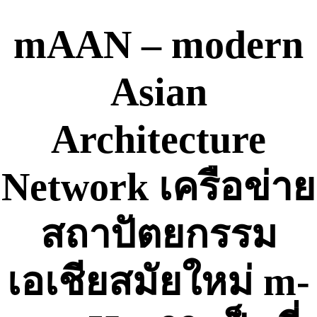
Skip
to
mAAN – modern
content
Asian
Architecture
Network เครือข่าย
สถาปัตยกรรม
เอเชียสมัยใหม่ m-