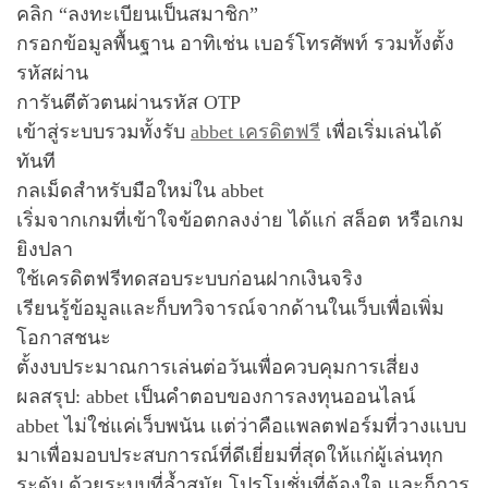
คลิก “ลงทะเบียนเป็นสมาชิก”
กรอกข้อมูลพื้นฐาน อาทิเช่น เบอร์โทรศัพท์ รวมทั้งตั้ง
รหัสผ่าน
การันตีตัวตนผ่านรหัส OTP
เข้าสู่ระบบรวมทั้งรับ
abbet เครดิตฟรี
เพื่อเริ่มเล่นได้
ทันที
กลเม็ดสำหรับมือใหม่ใน abbet
เริ่มจากเกมที่เข้าใจข้อตกลงง่าย ได้แก่ สล็อต หรือเกม
ยิงปลา
ใช้เครดิตฟรีทดสอบระบบก่อนฝากเงินจริง
เรียนรู้ข้อมูลและก็บทวิจารณ์จากด้านในเว็บเพื่อเพิ่ม
โอกาสชนะ
ตั้งงบประมาณการเล่นต่อวันเพื่อควบคุมการเสี่ยง
ผลสรุป: abbet เป็นคำตอบของการลงทุนออนไลน์
abbet ไม่ใช่แค่เว็บพนัน แต่ว่าคือแพลตฟอร์มที่วางแบบ
มาเพื่อมอบประสบการณ์ที่ดีเยี่ยมที่สุดให้แก่ผู้เล่นทุก
ระดับ ด้วยระบบที่ล้ำสมัย โปรโมชั่นที่ต้องใจ และก็การ