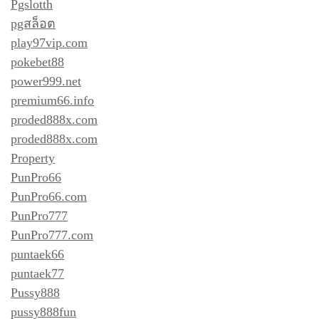
Pgslotth
pgสล็อต
play97vip.com
pokebet88
power999.net
premium66.info
proded888x.com
proded888x.com
Property
PunPro66
PunPro66.com
PunPro777
PunPro777.com
puntaek66
puntaek77
Pussy888
pussy888fun