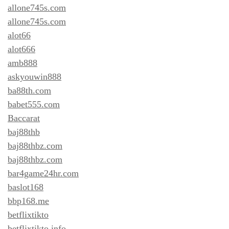
allone745s.com
allone745s.com
alot66
alot666
amb888
askyouwin888
ba88th.com
babet555.com
Baccarat
baj88thb
baj88thbz.com
baj88thbz.com
bar4game24hr.com
baslot168
bbp168.me
betflixtikto
betflixtikto.info