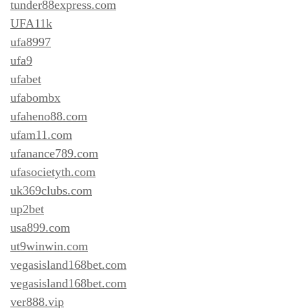
tunder88express.com
UFA11k
ufa8997
ufa9
ufabet
ufabombx
ufaheno88.com
ufam11.com
ufanance789.com
ufasocietyth.com
uk369clubs.com
up2bet
usa899.com
ut9winwin.com
vegasisland168bet.com
vegasisland168bet.com
ver888.vip