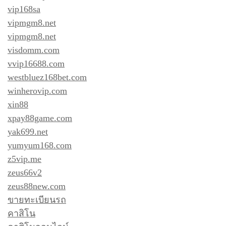
vip168sa
vipmgm8.net
vipmgm8.net
visdomm.com
vvip16688.com
westbluez168bet.com
winherovip.com
xin88
xpay88game.com
yak699.net
yumyum168.com
z5vip.me
zeus66v2
zeus88new.com
ขายทะเบียนรถ
คาสิโน