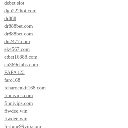
debet slot
dgb222hot.com
dr888
dr888bet.com
dr888bet.com
du2477.com
ek4567.com
etbet16888.com
eu369clubs.com
FAFA123
faro168
fcharoenkit168.com
finnivips.com
finnivips.com
fiwdee.win
fiwdee.win
fortune99vip.com