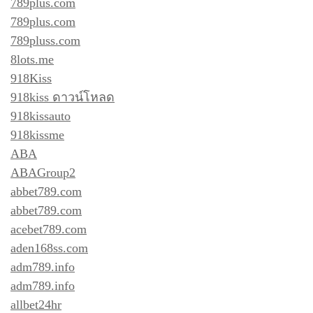
789plus.com
789plus.com
789pluss.com
8lots.me
918Kiss
918kiss ดาวน์โหลด
918kissauto
918kissme
ABA
ABAGroup2
abbet789.com
abbet789.com
acebet789.com
aden168ss.com
adm789.info
adm789.info
allbet24hr