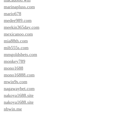
marinapluss.com
mario678
medee989.com
meekin365day.com
mexicanoo.com
mia88th.com
mib555s.com
mmgoldsbets.com
monkey789
mono1688
mono16888.com
mwin9s.com
nagawaybet.com
nakoya1688.site
nakoya1688.site
nbwin.me