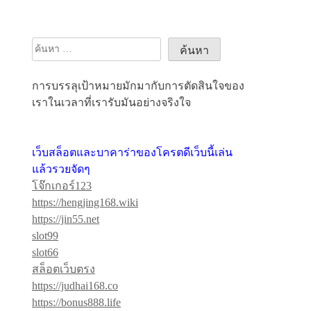
ค้นหา
สำหรับ:
การบรรลุเป้าหมายมักมากับการตัดสินใจของ
เราในเวลาที่เรารับมันอย่างจริงใจ
เว็บสล็อตและบาคาร่าของโครตดีเว็บนี้เล่น
แล้วรวยจัดๆ
โจ๊กเกอร์123
https://hengjing168.wiki
https://jin55.net
slot99
slot66
สล็อตเว็บตรง
https://judhai168.co
https://bonus888.life