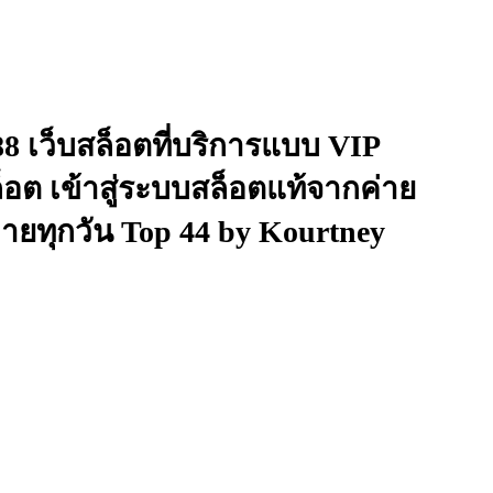
 เว็บสล็อตที่บริการแบบ VIP
ล็อต เข้าสู่ระบบสล็อตแท้จากค่าย
่ายทุกวัน Top 44 by Kourtney