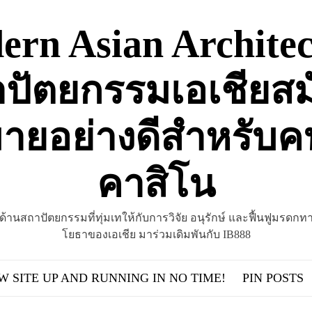
rn Asian Architec
าปัตยกรรมเอเชียสม
มายอย่างดีสำหรับคน
คาสิโน
ชาญด้านสถาปัตยกรรมที่ทุ่มเทให้กับการวิจัย อนุรักษ์ และฟื้นฟูมร
โยธาของเอเชีย มาร่วมเดิมพันกับ IB888
W SITE UP AND RUNNING IN NO TIME!
PIN POSTS