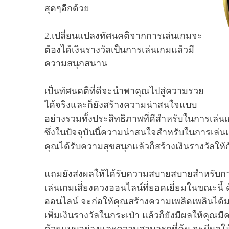
สุดๆอีกด้วย
2.เปลี่ยนแปลงทัศนคติจากการเล่นเกมจะ
ต้องได้เงินรางวัลเป็นการเล่นเกมแล้วมี
ความสนุกสนาน
เป็นทัศนคติที่ดีจะนำพาคุณไปสู่ความรวย
ได้จริงและก็ยังสร้างความน่าสนใจแบบ
อย่างรวมทั้งประสิทธิภาพที่ดีสำหรับในการเล่นเก
ซึ่งในปัจจุบันนี้ความน่าสนใจสำหรับในการเล่นเ
คุณได้รับความสุขสนุกแล้วก็สร้างเงินรางวัลให้ก
แถมยังส่งผลให้ได้รับความสบายสบายสำหรับการ
เล่นเกมเสี่ยงดวงออนไลน์ที่ยอดเยี่ยมในขณะนี
ออนไลน์ จะก่อให้คุณสร้างความเพลิดเพลินได้มา
เพิ่มเงินรางวัลในกระเป๋า แล้วก็ยังมีผลให้คุณมีความ
ด้วยแบบอย่างและความสามารถที่คุ้ม จะมีผลให้