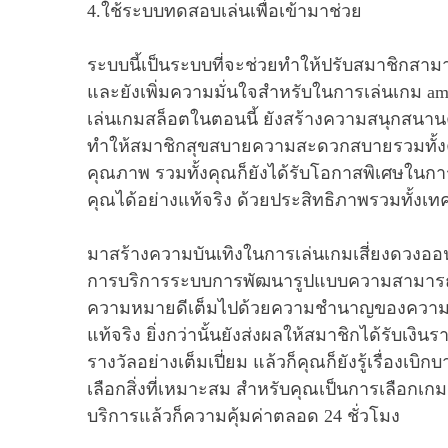
4.ใช้ระบบทดสอบเล่นเพื่อเข้ามาช่วย
ระบบนี้เป็นระบบที่จะช่วยทำให้ปรับสมาชิกสาม
และยังเพิ่มความมั่นใจสำหรับในการเล่นเกม amb 
เล่นเกมสล็อตในตอนนี้ ยังสร้างความสนุกสนานคว
ทำให้สมาชิกสุขสบายความสะดวกสบายรวมทั้งคว
คุณภาพ รวมทั้งคุณก็ยังได้รับโอกาสพิเศษในการ
คุณได้อย่างแท้จริง ด้วยประสิทธิภาพรวมทั้งเทคโ
มาสร้างความบันเทิงในการเล่นเกมเสี่ยงดวงออนไลน
การบริการระบบการพัฒนารูปแบบความสามารถของ
ความหมายดีเต็มไปด้วยความชำนาญของความสำเร
แท้จริง ยิ่งกว่านั้นยังส่งผลให้สมาชิกได้รับเงิน
รางวัลอย่างเต็มเปี่ยม แล้วก็คุณก็ยังรู้เรื่อง
เลือกสิ่งที่เหมาะสม สำหรับคุณเป็นการเลือกเกม
บริการแล้วก็ความคุ้มค่าตลอด 24 ชั่วโมง