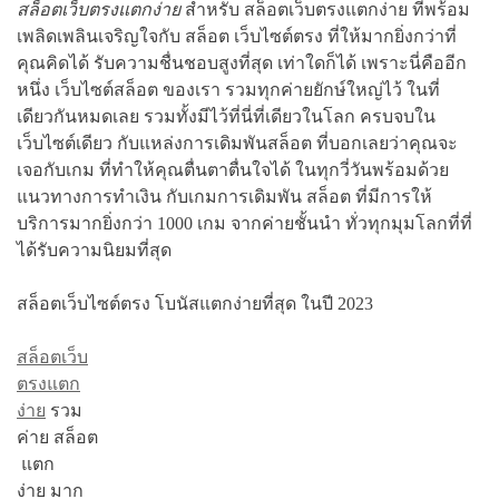
สล็อตเว็บตรงแตกง่าย
สำหรับ สล็อตเว็บตรงแตกง่าย ที่พร้อม
เพลิดเพลินเจริญใจกับ สล็อต เว็บไซต์ตรง ที่ให้มากยิ่งกว่าที่
คุณคิดได้ รับความชื่นชอบสูงที่สุด เท่าใดก็ได้ เพราะนี่คืออีก
หนึ่ง เว็บไซต์สล็อต ของเรา รวมทุกค่ายยักษ์ใหญ่ไว้ ในที่
เดียวกันหมดเลย รวมทั้งมีไว้ที่นี่ที่เดียวในโลก ครบจบใน
เว็บไซต์เดียว กับแหล่งการเดิมพันสล็อต ที่บอกเลยว่าคุณจะ
เจอกับเกม ที่ทำให้คุณตื่นตาตื่นใจได้ ในทุกวี่วันพร้อมด้วย
แนวทางการทำเงิน กับเกมการเดิมพัน สล็อต ที่มีการให้
บริการมากยิ่งกว่า 1000 เกม จากค่ายชั้นนำ ทั่วทุกมุมโลกที่ที่
ได้รับความนิยมที่สุด
สล็อตเว็บไซต์ตรง โบนัสแตกง่ายที่สุด ในปี 2023
สล็อตเว็บ
ตรงแตก
ง่าย
รวม
ค่าย สล็อต
แตก
ง่าย มาก