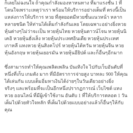
ก็เลยไม่ฉงนใจ ถ้าคุณกำลังมองหาหนทาง ที่มาแรงชั้น 1 ที่
โดนใจเพราะเหตุว่าเรา พร้อมให้บริการอย่างเต็มที่ ตรงนี้เป็น
แหล่งการให้บริการ หวย ที่สุดยอดมีหวยชั้นแนวหน้า หลาก
หลายชนิด ให้ท่านได้เต็มกำลังกันเลย โดยเฉพาะอย่างยิ่งหวย
หุ้นต่างๆไม่ว่าจะเป็น หวยหุ้นไทย หวยหุ้นดาวน์โจน หวยหุ้นนิ
เคอิ หวยหุ้นฮั่งเส็ง หวยหุ้นประเทศอินเดีย หวยหุ้นประเทศ
เกาหลี แทงหวย หุ้นสิงคโปร์ หวยหุ้นไต้หวัน หวยหุ้นจีน หวย
หุ้นอังกฤษ หวยหุ้นเยอรมัน หวยหุ้นอียิปต์ และก็อื่นๆอีกมาก
ซึ่งสามารถทำให้คุณเพลิดเพลิน บันเทิงใจ ไปกับเว็บอันดับที่
หนึ่งที่เก็บ เกมดัง มาก ที่มีอัตราการจ่ายสูง บาทละ 900 ให้คุณ
ได้เล่นกัน แบบเต็มอิ่มหาเงินได้ง่ายๆในวันเดียวอย่างยิ่ง
จริงๆ และพร้อมที่จะเป็นอีกหนึ่งปรากฏการณ์ เว็บไซต์ แทง
หวย ออนไลน์ ที่มีผู้เข้าใช้งาน อันดับ 1 ที่ให้บริการตลอด 1 วัน
เต็มไปด้วยหัวใจหลัก ที่เต็มไปด้วยแบบอย่างแล้วก็อื่นๆให้กับ
คุณ