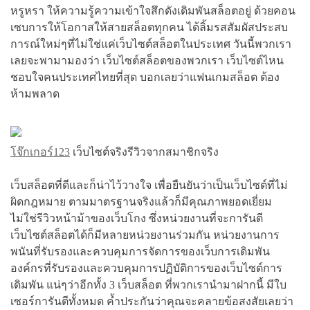
หรูหรา ให้ความรู้ความเข้าใจสึกดังเดิมพันสล็อตอยู่ ด้วยคอน
เซบการให้โอกาสให้สายสล็อตทุกคน ได้ลิ้มรสสัมผัสประสบ
การณ์ใหม่ๆที่ไม่ใช่แค่เว็บไซต์สล็อตในประเทศ วันนี้พวกเรา
เลยจะพามามองว่า เว็บไซต์สล็อตของพวกเรา เว็บไซต์ไหน
ชอบใจคนประเทศไทยที่สุด บอกเลยว่าแฟนเกมสล็อต ต้อง
ห้ามพลาด
โจ๊กเกอร์123
เว็บไซต์จริงรีวิวจากสมาชิกจริง
เว็บสล็อตที่ดีและก็น่าไว้วางใจ เพื่อยืนยันว่าเป็นเว็บไซต์ที่ไม่
ผิดกฎหมาย ตามมาตรฐานจริงแล้วก็มีคุณภาพยอดเยี่ยม
ไม่ใช่รีวิวหน้าม้าของเว็บโกง ซึ่งหน่วยงานที่จะการันตี
เว็บไซต์สล็อตได้ก็มีหลายหน่วยงานร่วมกัน หน่วยงานการ
พนันที่รับรองและควบคุมการจัดการของเว็บการเดิมพัน
องค์กรที่รับรองและควบคุมการปฏิบัติการของเว็บไซต์การ
เดิมพัน แน่ๆว่าอีกทั้ง 3 เว็บสล็อต ที่พวกเรานำมาฝากนี้ มีใบ
เซอร์การันตีทั้งหมด ค้ำประกันว่าคุณจะคลายข้อสงสัยเลยว่า