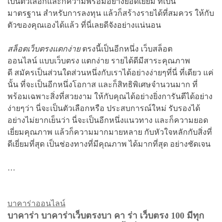
เป็นตัวเลือกและก็ความพร้อมอย่างยอดเยี่ยม ที่เป็น
มาตรฐาน สำหรับการลงทุน แล้วก็สร้างรายได้ที่สมควร ให้กับ
ตัวของคุณเองได้แล้ว ที่นี่เลยดีจังอย่างแน่นอน
สล็อตเว็บตรงแตกง่าย
ตรงนี้เป็นอีกหนึ่ง เว็บสล็อต
ออนไลน์ แบบเว็บตรง แตกง่าย รายได้ดีมีสาระคุณภาพ
ดี สมัครเป็นส่วนใดส่วนหนึ่งกับเราได้อย่างง่ายๆที่นี่ ที่เดียว แค่
นั้น ที่จะเป็นอีกหนึ่งโอกาส และก็สิทธิพิเศษจำนวนมาก ที่
พร้อมเฉพาะสิ่งที่สวยงาม ให้กับคุณได้อย่างยิ่งการันตีได้อย่าง
ง่ายๆว่า นี่จะเป็นตัวเลือกหรือ ประสบการณ์ใหม่ รับรองได้
อย่างไม่ยากเย็นว่า นี่จะเป็นอีกหนึ่งแนวทาง และก็ความยอด
เยี่ยมคุณภาพ แล้วก็ความมากมายหลาย กับหัวใจหลักกับสิ่งที่
ดีเยี่ยมที่สุด เป็นช่องทางที่มีคุณภาพ ได้มากที่สุด อย่างชัดเจน
…
บาคาร่าออนไลน์
บาคาร่า บาคาร่าเว็บตรงบา คา ร่า เว็บตรง 100 มีทุก