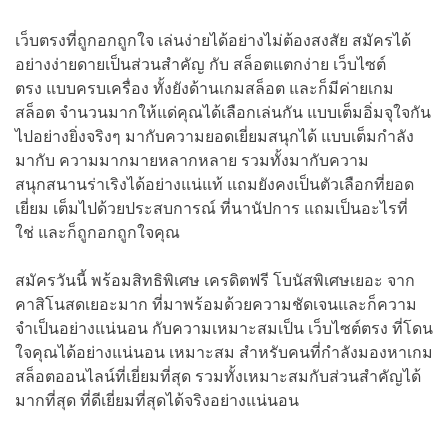
เว็บตรงที่ถูกอกถูกใจ เล่นง่ายได้อย่างไม่ต้องสงสัย สมัครได้
อย่างง่ายดายเป็นส่วนสำคัญ กับ สล็อตแตกง่าย เว็บไซต์
ตรง แบบครบเครื่อง ทั้งยังด้านเกมสล็อต และก็มีค่ายเกม
สล็อต จำนวนมากให้แด่คุณได้เลือกเล่นกัน แบบเต็มอิ่มจุใจกัน
ไปอย่างยิ่งจริงๆ มากับความยอดเยี่ยมสนุกได้ แบบเต็มกำลัง
มากับ ความมากมายหลากหลาย รวมทั้งมากับความ
สนุกสนานร่าเริงได้อย่างแน่แท้ แถมยังคงเป็นตัวเลือกที่ยอด
เยี่ยม เต็มไปด้วยประสบการณ์ ที่นานัปการ แถมเป็นอะไรที่
ใช่ และก็ถูกอกถูกใจคุณ
สมัครวันนี้ พร้อมสิทธิพิเศษ เครดิตฟรี โบนัสพิเศษเยอะ จาก
คาสิโนสดเยอะมาก ที่มาพร้อมด้วยความชัดเจนและก็ความ
จำเป็นอย่างแน่นอน กับความเหมาะสมเป็น เว็บไซต์ตรง ที่โดน
ใจคุณได้อย่างแน่นอน เหมาะสม สำหรับคนที่กำลังมองหาเกม
สล็อตออนไลน์ที่เยี่ยมที่สุด รวมทั้งเหมาะสมกับส่วนสำคัญได้
มากที่สุด ที่ดีเยี่ยมที่สุดได้จริงอย่างแน่นอน