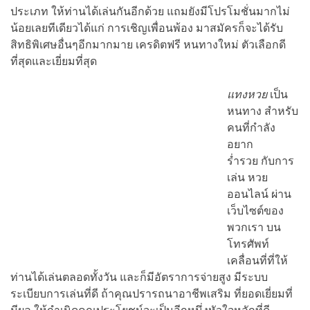
ประเภท ให้ท่านได้เล่นกันอีกด้วย แถมยังมีโปรโมชั่นมากไม่
น้อยเลยทีเดียวได้แก่ การเชิญเพื่อนพ้อง มาสมัครก็จะได้รับ
สิทธิพิเศษอื่นๆอีกมากมาย เครดิตฟรี หนทางใหม่ ตัวเลือกดี
ที่สุดและเยี่ยมที่สุด
แทงหวย
เป็น
หนทาง สำหรับ
คนที่กำลัง
อยาก
ร่ำรวย กับการ
เล่น หวย
ออนไลน์ ผ่าน
เว็บไซต์ของ
พวกเรา บน
โทรศัพท์
เคลื่อนที่ที่ให้
ท่านได้เล่นตลอดทั้งวัน และก็มีอัตราการจ่ายสูง มีระบบ
ระเบียบการเล่นที่ดี ถ้าคุณปรารถนาอาชีพเสริม ที่ยอดเยี่ยมที่