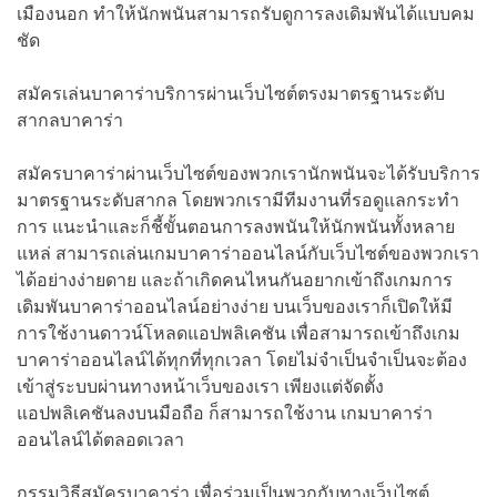
เมืองนอก ทำให้นักพนันสามารถรับดูการลงเดิมพันได้แบบคม
ชัด
สมัครเล่นบาคาร่าบริการผ่านเว็บไซต์ตรงมาตรฐานระดับ
สากลบาคาร่า
สมัครบาคาร่าผ่านเว็บไซต์ของพวกเรานักพนันจะได้รับบริการ
มาตรฐานระดับสากล โดยพวกเรามีทีมงานที่รอดูแลกระทำ
การ แนะนำและก็ชี้ขั้นตอนการลงพนันให้นักพนันทั้งหลาย
แหล่ สามารถเล่นเกมบาคาร่าออนไลน์กับเว็บไซต์ของพวกเรา
ได้อย่างง่ายดาย และถ้าเกิดคนไหนกันอยากเข้าถึงเกมการ
เดิมพันบาคาร่าออนไลน์อย่างง่าย บนเว็บของเราก็เปิดให้มี
การใช้งานดาวน์โหลดแอปพลิเคชัน เพื่อสามารถเข้าถึงเกม
บาคาร่าออนไลน์ได้ทุกที่ทุกเวลา โดยไม่จำเป็นจำเป็นจะต้อง
เข้าสู่ระบบผ่านทางหน้าเว็บของเรา เพียงแต่จัดตั้ง
แอปพลิเคชันลงบนมือถือ ก็สามารถใช้งาน เกมบาคาร่า
ออนไลน์ได้ตลอดเวลา
กรรมวิธีสมัครบาคาร่า เพื่อร่วมเป็นพวกกับทางเว็บไซต์