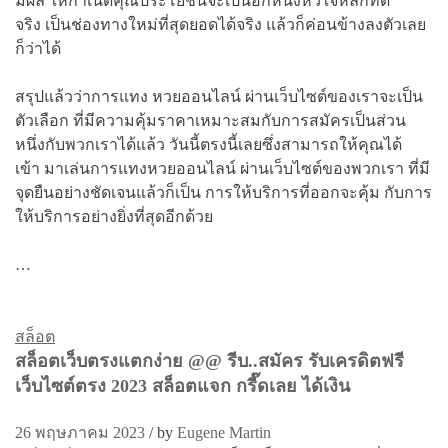
มีผล ให้กำเนิดคุณประโยชน์จะเป็นอีกหนึ่งหัวใจหลักที่ดี
จริง เป็นช่องทางใหม่ที่สุดยอดได้จริง แล้วก็ค่อนข้างลงตัวเลย
ก็ว่าได้
สรุปแล้วว่าการแทง หวยออนไลน์ ผ่านเว็บไซต์ของเราจะเป็น
ตัวเลือก ที่มีความคุ้มราคาเหมาะสมกับการสมัครเป็นส่วน
หนึ่งกับพวกเราได้แล้ว วันนี้ตรงนี้เลยซึ่งสามารถให้คุณได้
เข้า มาเล่นการแทงหวยออนไลน์ ผ่านเว็บไซต์ของพวกเรา ที่มี
จุดยืนอย่างชัดเจนแล้วก็เป็น การให้บริการที่ออกจะคุ้ม กับการ
ให้บริการอย่างยิ่งที่สุดอีกด้วย
…
สล็อต
สล็อตเว็บตรงแตกง่าย @@ รีบ..สมัคร รับเครดิตฟรี
เว็บไซต์ตรง 2023 สล็อตแจก กรี๊ดเลย ได้เงิน
26 พฤษภาคม 2023
/
by
Eugene Martin