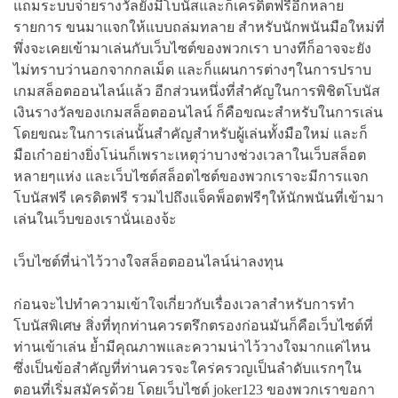
แถมระบบจ่ายรางวัลยังมีโบนัสและก็เครดิตฟรีอีกหลาย
รายการ ขนมาแจกให้แบบถล่มทลาย สำหรับนักพนันมือใหม่ที่
พึ่งจะเคยเข้ามาเล่นกับเว็บไซต์ของพวกเรา บางทีก็อาจจะยัง
ไม่ทราบว่านอกจากกลเม็ด และก็แผนการต่างๆในการปราบ
เกมสล็อตออนไลน์แล้ว อีกส่วนหนึ่งที่สำคัญในการพิชิตโบนัส
เงินรางวัลของเกมสล็อตออนไลน์ ก็คือขณะสำหรับในการเล่น
โดยขณะในการเล่นนั้นสำคัญสำหรับผู้เล่นทั้งมือใหม่ และก็
มือเก๋าอย่างยิ่งโน่นก็เพราะเหตุว่าบางช่วงเวลาในเว็บสล็อต
หลายๆแห่ง และเว็บไซต์สล็อตไซต์ของพวกเราจะมีการแจก
โบนัสฟรี เครดิตฟรี รวมไปถึงแจ็คพ็อตฟรีๆให้นักพนันที่เข้ามา
เล่นในเว็บของเรานั่นเองจ้ะ
เว็บไซต์ที่น่าไว้วางใจสล็อตออนไลน์น่าลงทุน
ก่อนจะไปทำความเข้าใจเกี่ยวกับเรื่องเวลาสำหรับการทำ
โบนัสพิเศษ สิ่งที่ทุกท่านควรตรึกตรองก่อนมันก็คือเว็บไซต์ที่
ท่านเข้าเล่น ย้ำมีคุณภาพและความน่าไว้วางใจมากแค่ไหน
ซึ่งเป็นข้อสำคัญที่ท่านควรจะใคร่ครวญเป็นลำดับแรกๆใน
ตอนที่เริ่มสมัครด้วย โดยเว็บไซต์ joker123 ของพวกเราขอกา