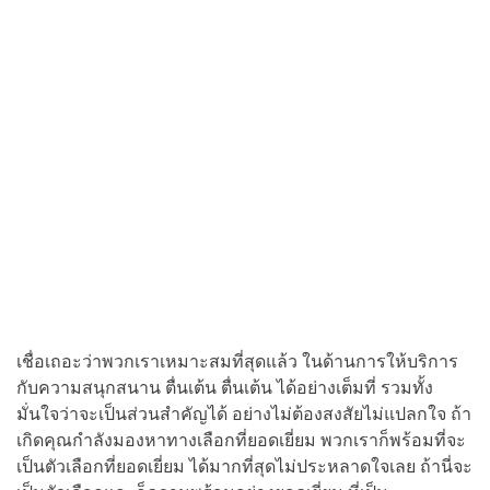
เชื่อเถอะว่าพวกเราเหมาะสมที่สุดแล้ว ในด้านการให้บริการ
กับความสนุกสนาน ตื่นเต้น ตื่นเต้น ได้อย่างเต็มที่ รวมทั้ง
มั่นใจว่าจะเป็นส่วนสำคัญได้ อย่างไม่ต้องสงสัยไม่แปลกใจ ถ้า
เกิดคุณกำลังมองหาทางเลือกที่ยอดเยี่ยม พวกเราก็พร้อมที่จะ
เป็นตัวเลือกที่ยอดเยี่ยม ได้มากที่สุดไม่ประหลาดใจเลย ถ้านี่จะ