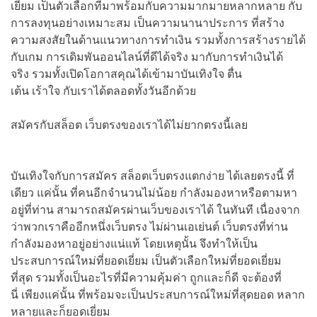
เยี่ยม เป็นตัวเลือกที่มาพร้อมกับความมากมายหลากหลาย กับ
การลงทุนอย่างเหมาะสม เป็นความนานาประการ ที่สร้าง
ความสงสัยในด้านแนวทางการทำเงิน รวมทั้งการสร้างรายได้
กับเกม การเดิมพันออนไลน์ที่ดีได้จริง มากับการทำเงินได้
จริง รวมทั้งเปิดโอกาสคุณได้เข้ามาบันเทิงใจ ตื่น
เต้น เร้าใจ กับเราได้ตลอดทั้งวันอีกด้วย
สมัครกับสล็อต เว็บตรงของเราได้ไม่ยากตรงนี้เลย
บันเทิงใจกับการสมัคร สล็อตเว็บตรงแตกง่าย ได้เลยตรงนี้ ที่
เดียว แค่นั้น ที่คนอีกจำนวนไม่น้อย กำลังมองหาหรือตามหา
อยู่ที่ท่าน สามารถสมัครผ่านเว็บของเราได้ ในทันที เนื่องจาก
ว่าพวกเราคืออีกหนึ่งเว็บตรง ไม่ผ่านเอเย่นต์ เว็บตรงที่ท่าน
กำลังมองหาอยู่อย่างแน่แท้ โดยเหตุนั้น จึงทำให้เป็น
ประสบการณ์ใหม่ที่ยอดเยี่ยม เป็นตัวเลือกใหม่ที่ยอดเยี่ยม
ที่สุด รวมทั้งเป็นอะไรที่มีความคุ้มค่า ถูกและก็ดี จะต้องที่
นี่ เพียงแค่นั้น ที่พร้อมจะเป็นประสบการณ์ใหม่ที่สุดยอด หลาก
หลายและก็ยอดเยี่ยม