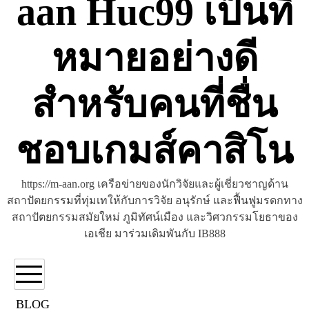
aan Huc99 เป็นที่
หมายอย่างดี
สำหรับคนที่ชื่น
ชอบเกมส์คาสิโน
https://m-aan.org เครือข่ายของนักวิจัยและผู้เชี่ยวชาญด้าน
สถาปัตยกรรมที่ทุ่มเทให้กับการวิจัย อนุรักษ์ และฟื้นฟูมรดกทาง
สถาปัตยกรรมสมัยใหม่ ภูมิทัศน์เมือง และวิศวกรรมโยธาของ
เอเชีย มาร่วมเดิมพันกับ IB888
BLOG