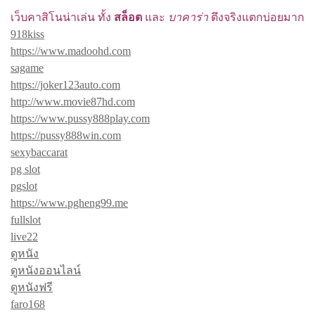
เว็บคาสิโนน่าเล่น ทั้ง
สล็อต
และ
บาคาร่า
ตึงจริงแตกบ่อยมาก
918kiss
https://www.madoohd.com
sagame
https://joker123auto.com
http://www.movie87hd.com
https://www.pussy888play.com
https://pussy888win.com
sexybaccarat
pg slot
pgslot
https://www.pgheng99.me
fullslot
live22
ดูหนัง
ดูหนังออนไลน์
ดูหนังฟรี
faro168