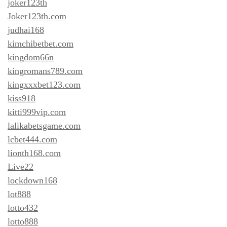
joker123th
Joker123th.com
judhai168
kimchibetbet.com
kingdom66n
kingromans789.com
kingxxxbet123.com
kiss918
kitti999vip.com
lalikabetsgame.com
lcbet444.com
lionth168.com
Live22
lockdown168
lot888
lotto432
lotto888