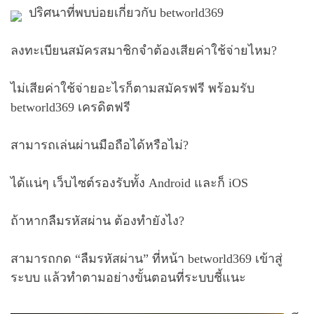
ปริศนาที่พบบ่อยเกี่ยวกับ betworld369
ลงทะเบียนสมัครสมาชิกจำต้องเสียค่าใช้จ่ายไหม?
ไม่เสียค่าใช้จ่ายอะไรก็ตามสมัครฟรี พร้อมรับ
betworld369 เครดิตฟรี
สามารถเล่นผ่านมือถือได้หรือไม่?
ได้แน่ๆ เว็บไซต์รองรับทั้ง Android และก็ iOS
ถ้าหากลืมรหัสผ่าน ต้องทำยังไง?
สามารถกด “ลืมรหัสผ่าน” ที่หน้า betworld369 เข้าสู่
ระบบ แล้วทำตามอย่างขั้นตอนที่ระบบชี้แนะ