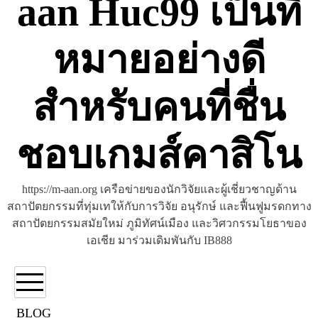
aan Huc99 เป็นที่
หมายอย่างดี
สำหรับคนที่ชื่น
ชอบเกมส์คาสิโน
https://m-aan.org เครือข่ายของนักวิจัยและผู้เชี่ยวชาญด้าน
สถาปัตยกรรมที่ทุ่มเทให้กับการวิจัย อนุรักษ์ และฟื้นฟูมรดกทาง
สถาปัตยกรรมสมัยใหม่ ภูมิทัศน์เมือง และวิศวกรรมโยธาของ
เอเชีย มาร่วมเดิมพันกับ IB888
BLOG