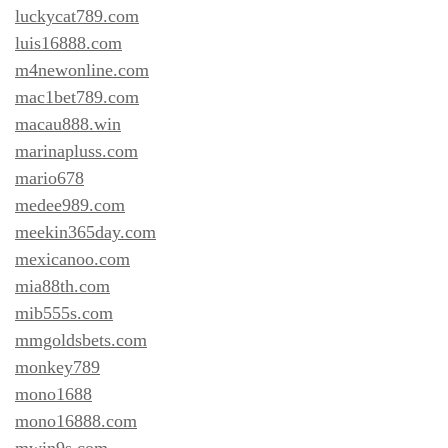
luckycat789.com
luis16888.com
m4newonline.com
mac1bet789.com
macau888.win
marinapluss.com
mario678
medee989.com
meekin365day.com
mexicanoo.com
mia88th.com
mib555s.com
mmgoldsbets.com
monkey789
mono1688
mono16888.com
mwin9s.com