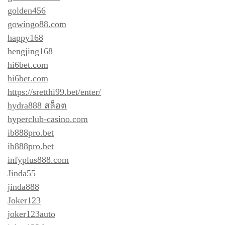
golden456
gowingo88.com
happy168
hengjing168
hi6bet.com
hi6bet.com
https://sretthi99.bet/enter/
hydra888 สล็อต
hyperclub-casino.com
ib888pro.bet
ib888pro.bet
infyplus888.com
Jinda55
jinda888
Joker123
joker123auto