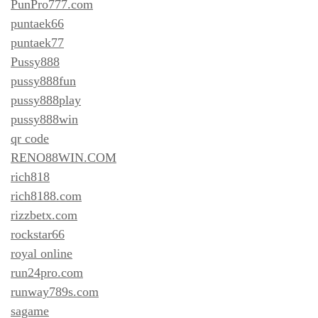
PunPro777.com
puntaek66
puntaek77
Pussy888
pussy888fun
pussy888play
pussy888win
qr code
RENO88WIN.COM
rich818
rich8188.com
rizzbetx.com
rockstar66
royal online
run24pro.com
runway789s.com
sagame