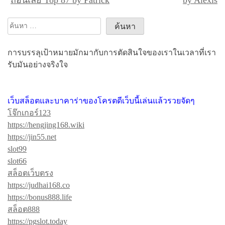
น
ว
ค้นหา
เ
สำหรับ:
รื่
การบรรลุเป้าหมายมักมากับการตัดสินใจของเราในเวลาที่เรา
อ
รับมันอย่างจริงใจ
ง
เว็บสล็อตและบาคาร่าของโครตดีเว็บนี้เล่นแล้วรวยจัดๆ
โจ๊กเกอร์123
https://hengjing168.wiki
https://jin55.net
slot99
slot66
สล็อตเว็บตรง
https://judhai168.co
https://bonus888.life
สล็อต888
https://pgslot.today