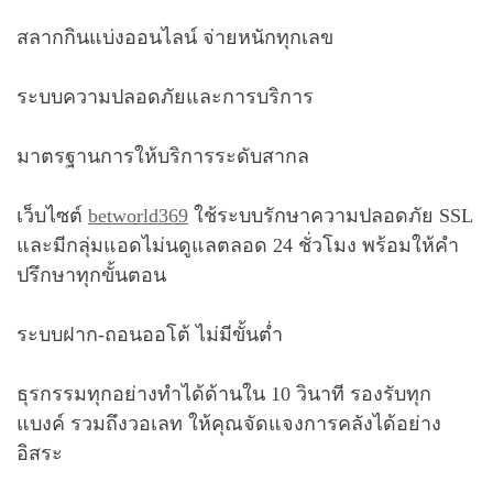
สลากกินแบ่งออนไลน์ จ่ายหนักทุกเลข
ระบบความปลอดภัยและการบริการ
มาตรฐานการให้บริการระดับสากล
เว็บไซต์
betworld369
ใช้ระบบรักษาความปลอดภัย SSL
และมีกลุ่มแอดไม่นดูแลตลอด 24 ชั่วโมง พร้อมให้คำ
ปรึกษาทุกขั้นตอน
ระบบฝาก-ถอนออโต้ ไม่มีขั้นต่ำ
ธุรกรรมทุกอย่างทำได้ด้านใน 10 วินาที รองรับทุก
แบงค์ รวมถึงวอเลท ให้คุณจัดแจงการคลังได้อย่าง
อิสระ