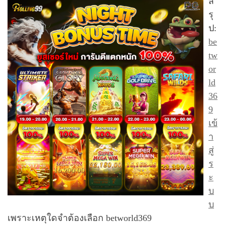
ส
รุ
ป:
be
tw
or
ld
36
9
เข้
า
สู่
ร
ะ
บ
บ
เพราะเหตุใดจำต้องเลือก betworld369