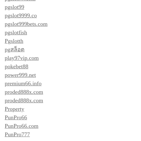
pgslot99
pgslot9999.co
pgslot999bets.com
pgslotfish
Pgslotth
pgสล็อต
play97vip.com
pokebet88
power999.net
premium66.info
proded888x.com
proded888x.com
Property
PunPro66
PunPro66.com
PunPro777