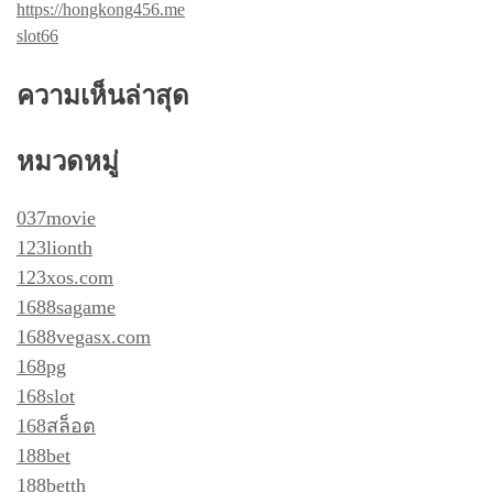
https://hongkong456.me
slot66
ความเห็นล่าสุด
หมวดหมู่
037movie
123lionth
123xos.com
1688sagame
1688vegasx.com
168pg
168slot
168สล็อต
188bet
188betth