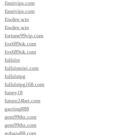
finnivips.com
finnivips.com
fiwdee.win
fiwdee.win
fortune99vip.com
fox689ok.com
fox689ok.com
fullslot
fullsloteiei.com
fullslotpg
fullslotpg168.com
funny18
future24bet.com
gaojing888
gem99ths.com
gem99ths.com
gobaza88.com