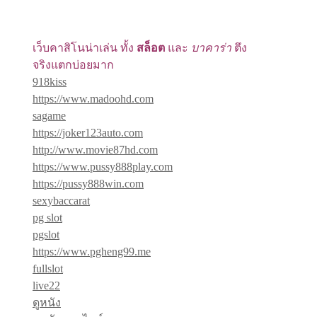
เว็บคาสิโนน่าเล่น ทั้ง
สล็อต
และ
บาคาร่า
ตึง
จริงแตกบ่อยมาก
918kiss
https://www.madoohd.com
sagame
https://joker123auto.com
http://www.movie87hd.com
https://www.pussy888play.com
https://pussy888win.com
sexybaccarat
pg slot
pgslot
https://www.pgheng99.me
fullslot
live22
ดูหนัง