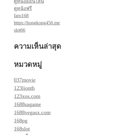
ดูหนังออนไลน์
ดูหนังฟรี
faro168
https://hongkong456.me
slot66
ความเห็นล่าสุด
หมวดหมู่
037movie
123lionth
123xos.com
1688sagame
1688vegasx.com
168pg
168slot