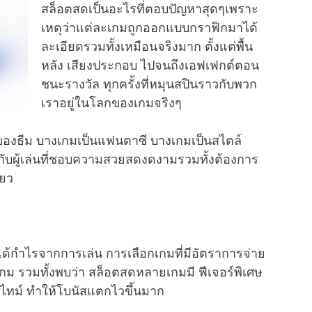
สล็อตสดเป็นอะไรที่ตอบปัญหาสุดๆเพราะ
เหตุว่าแต่ละเกมถูกออกแบบกราฟิกมาได้
ละเอียดรวมทั้งเหมือนจริงมาก ตั้งแต่พื้น
หลัง เสียงประกอบ ไปจนถึงเอฟเฟกต์ตอน
ชนะรางวัล ทุกครั้งที่หมุนสปินราวกับพวก
เราอยู่ในโลกของเกมจริงๆ
ของธีม บางเกมเป็นแฟนตาซี บางเกมเป็นสไตล์
กับผู้เล่นที่ชอบความสวยสดงดงามรวมทั้งต้องการ
ียว
กได้กำไรจากการเล่น การเลือกเกมที่มีอัตราการจ่าย
กม รวมทั้งพบว่า สล็อตสดหลายเกมมี ฟีเจอร์พิเศษ
ลไทม์ ทำให้โบนัสแตกไวขึ้นมาก