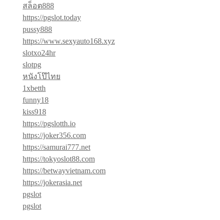
สล็อต888
https://pgslot.today
pussy888
https://www.sexyauto168.xyz
slotxo24hr
slotpg
หนังโป๊ไทย
1xbetth
funny18
kiss918
https://pgslotth.io
https://joker356.com
https://samurai777.net
https://tokyoslot88.com
https://betwayvietnam.com
https://jokerasia.net
pgslot
pgslot