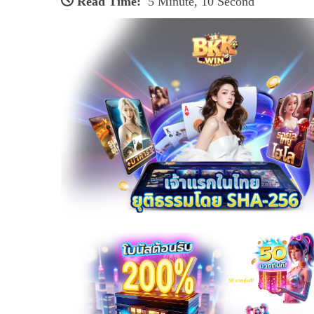
Read Time:
5 Minute, 10 Second