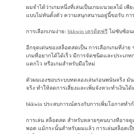
ผมจำได้ว่าเกมหนึ่งที่เล่นเป็นเกมแนวผลไม้ เพียงแ
แบบไม่ทันตั้งตัว ความสนุกสนานอยู่นี้ขอรับ ก
การเลือกเกมง่าย:
bkkwin เครดิตฟรี
ไม่ซับซ้อนแ
อีกจุดเด่นของสล็อตสดเป็น การเลือกเกมที่ง่าย
เกมที่อยากได้ได้เร็ว มีการจัดชนิดและประเภ
แตกไว หรือเกมสำหรับมือใหม่
ตัวผมเองชอบระบบทดลองเล่นก่อนพนันจริง มันช
จริง ทำให้ลดการเสี่ยงและเพิ่มจังหวะทำเงินได้
bkkwin ประสบการณ์ตรงกับการเพิ่มโอกาสทำ
การเล่น สล็อตสด สำหรับหลายๆคนบางทีอาจดูเป็
พอต แม้กระนั้นสำหรับผมแล้ว การเล่นสล็อตเป