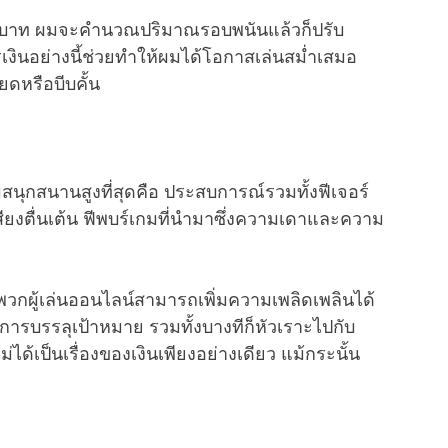
00 บาท ผมจะคำนวณปริมาณรอบพนันแล้วก็ปรับ
งินอย่างนี้ช่วยทำให้ผมได้โอกาสเล่นสม่ำเสมอ
ยดหรือบีบคั้น
ะ
ผมสนุกสนานสูงที่สุดคือ ประสบการณ์รวมทั้งฟีเจอร์
ียงตื่นเต้น ฟีพบร์เกมที่นำมาซึ่งความเดาและความ
พวกผู้เล่นออนไลน์สามารถเพิ่มความเพลิดเพลินได้
การบรรลุเป้าหมาย รวมทั้งบางทีก็หัวเราะไปกับ
้เป็นเรื่องของเงินเพียงอย่างเดียว แม้กระนั้น