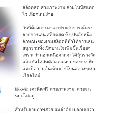
สล็อตสด สายภาพงาม สายโบนัสแตก
ไว เลือกเกมง่าย
วันนี้ต้องการมาเล่าประสบการณ์ตรง
จากการเล่น สล็อตสด ซึ่งเป็นอีกหนึ่ง
ลักษณะของเกมสล็อตที่ทำให้การเล่น
สนุกรวมทั้งเบิกบานใจเพิ่มขึ้นเรื่อยๆ
เพราะว่านอกเหนือจากจะได้ลุ้นรางวัล
แล้ว ยังได้สัมผัสความงามของกราฟิก
และก็ความตื่นเต้นจากโบนัสต่างๆแบบ
เรียลไทม์
bkkwin เครดิตฟรี สายภาพงาม: สวยจน
หยุดไม่อยู่
สำหรับสายภาพสวย ผมจำต้องบอกเลยว่า