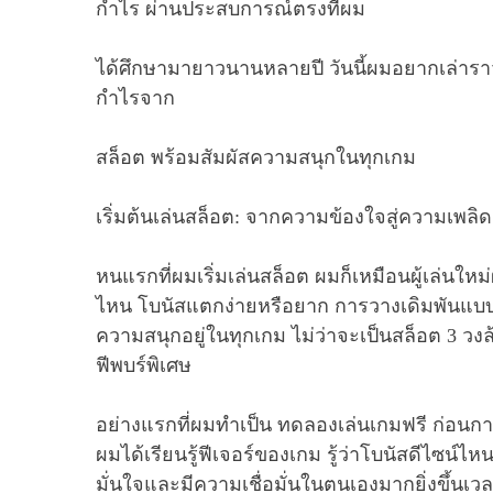
กำไร ผ่านประสบการณ์ตรงที่ผม
ได้ศึกษามายาวนานหลายปี วันนี้ผมอยากเล่าราว
กำไรจาก
สล็อต พร้อมสัมผัสความสนุกในทุกเกม
เริ่มต้นเล่นสล็อต: จากความข้องใจสู่ความเพลิด
หนแรกที่ผมเริ่มเล่นสล็อต ผมก็เหมือนผู้เล่นใ
ไหน โบนัสแตกง่ายหรือยาก การวางเดิมพันแบบไ
ความสนุกอยู่ในทุกเกม ไม่ว่าจะเป็นสล็อต 3 วงล
ฟีพบร์พิเศษ
อย่างแรกที่ผมทำเป็น ทดลองเล่นเกมฟรี ก่อนการลง
ผมได้เรียนรู้ฟีเจอร์ของเกม รู้ว่าโบนัสดีไซน์ไหน
มั่นใจและมีความเชื่อมั่นในตนเองมากยิ่งขึ้นเวล