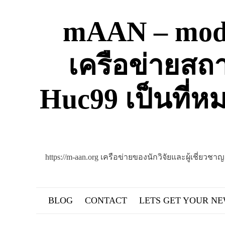
Skip
to
mAAN – mode
content
เครือข่ายสถ
Huc99 เป็นที่ห
https://m-aan.org เครือข่ายของนักวิจัยและผู้เชี่ยว
BLOG
CONTACT
LETS GET YOUR NE