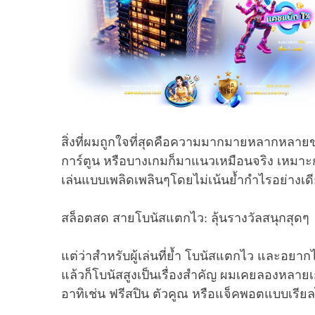
สิ่งที่ผมถูกใจที่สุดคือความมากมายหลากหลาย
การ์ตูน หรือบางเกมก็มาแนวเหมือนจริง เหมาะ
เล่นแบบเพลิดเพลินๆโดยไม่เน้นย้ำกำไรอย่างเด
สล็อตสด สายโบนัสแตกไว: ลุ้นรางวัลสนุกสุดๆ
แต่ว่าสำหรับผู้เล่นที่ย้ำ โบนัสแตกไว และอยา
แล้วก็โบนัสสูงเป็นเรื่องสำคัญ ผมเคยลองหลายเ
อาทิเช่น ฟรีสปิน ตัวคูณ หรือแจ็คพอตแบบเรีย