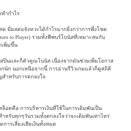
ารทำกำไร
 มีผลต่อจังหวะได้กำไรมากยิ่งกว่าการพึ่งโชค
turn to Player) รวมทั้งฟีพบร์โบนัสที่เหมาะสมกับ
ิ่มขึ้น
รีสปินและก็ตัวคูณโบนัส เนื่องจากมันช่วยเพิ่มโอกาส
ากนัก นอกเหนือจากนี้ การอ่านรีวิวเกมแล้วก็ดูสถิติ
ำคัญสำหรับการตกลงใจ
็อตคือ การบริหารเงินที่ใช้ในการเดิมพันเป็น
หรับทุกๆวันรวมทั้งตกลงใจว่าจะเดิมพันเท่าไหร่
การเสี่ยงเสียเงินทั้งหมด