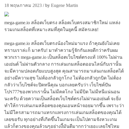
18 พฤษภาคม 2023
/
by
Eugene Martin
mega-game.io สล็อตเว็บตรง สล็อตเว็บตรงสมาชิกใหม่ แหล่ง
รวมเกมสล็อตที่เหมาะสมที่สุดในยุคนี้ สมัครเลย!
mega-game.io สล็อตเว็บตรงน้องใหม่มาแรง ถ้าคุณยังไม่เคย
ทราบเราล่ะก็ มาครับ! มาทำความรู้จักกันเลยดีกว่าครับผม
พวกเรา mega-game.io เป็นสล็อตเว็บไซต์ตรงแท้ 100% ไม่ผ่าน
เอเย่นต์ ไม่ผ่านตัวกลาง การเล่นเกมสล็อตออนไลน์กับเรานั้น
จะมีความปลอดภัยแบบสูงสุด คุณสามารถมาเล่นเกมสล็อตได้
อย่างมีความสุข ไม่ต้องกลัวถูกโกง ไม่ต้องกลัวถูกบิด ไม่ต้อง
กลัวว่าเว็บไซต์จะปิดหนีคุณ บอกเลยครับว่า เว็บไซต์ปัน
โปร777ของพวกเรานั้น ไม่มีคดโกง ไม่มีบิด ไม่มีหนีแน่นอน
นะครับ ด้วยความเป็นสล็อตเว็บไซต์ตรงไม่ผ่านเอเย่นต์ จะยิ่ง
ทำให้การเล่นเกมสล็อตของคุณเอนหน้าจอยมากขึ้น เพราะว่า
ไม่มีใครสามารถมาแทรกแทรงการเล่นเกมสล็อตของคุณได้
เลยขอรับ ทุกอย่างที่เกิดขึ้นในเกมจะเป็นไปตามจังหวะเกม
แล้วก็ดวงของคุณล้วนๆอย่างงี้มันดีมากกว่าเยอะเลยใช่ไหม