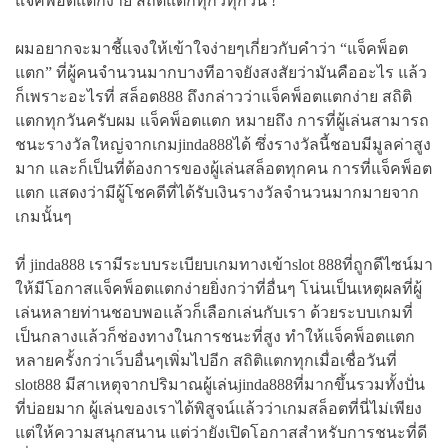
แจ็คพ็อตแตกง่าย สถิติแตกทุกวี่ทุกวัน !
ผมอยากจะมาชี้แจงให้เข้าใจง่ายๆเกี่ยวกับคำว่า “แจ็คพ็อต
แตก” ที่ผู้คนจำนวนมากบางทีอาจยังสงสัยว่ามันคืออะไร แล้ว
ก็เพราะอะไรที่ สล็อต888 ถึงกล่าวว่าแจ็คพ็อตแตกง่าย สถิติ
แตกทุกวันครับผม แจ็คพ็อตแตก หมายถึง การที่ผู้เล่นสามารถ
ชนะรางวัลใหญ่จากเกมjinda888ได้ ซึ่งรางวัลนี้ชอบมีมูลค่าสูง
มาก และก็เป็นที่ต้องการของผู้เล่นสล็อตทุกคน การที่แจ็คพ็อต
แตก แสดงว่ามีผู้โชคดีที่ได้รับเงินรางวัลจำนวนมากมายจาก
เกมนั้นๆ
ที่ jinda888 เรามีระบบระเบียบเกมทางเข้าslot 888ที่ถูกดีไซน์มา
ให้มีโอกาสแจ็คพ็อตแตกง่ายยิ่งกว่าที่อื่นๆ โน่นเป็นเหตุผลที่ผู้
เล่นหลายท่านชอบพอแล้วก็เลือกเล่นกับเรา ด้วยระบบเกมที่
เป็นกลางแล้วก็ช่องทางในการชนะที่สูง ทำให้แจ็คพ็อตแตก
หลายครั้งกว่าเว็บอื่นๆเพิ่มไปอีก สถิติแตกทุกเมื่อเชื่อวันที่
slot888 มีสาเหตุจากปริมาณผู้เล่นjinda888ที่มากขึ้นรวมทั้งปั่น
ที่บ่อยมาก ผู้เล่นของเราได้พิสูจน์แล้วว่าเกมสล็อตที่นี่ไม่เพียง
แต่ให้ความสนุกสนาน แต่ว่ายังเปิดโอกาสสำหรับการชนะที่ดี