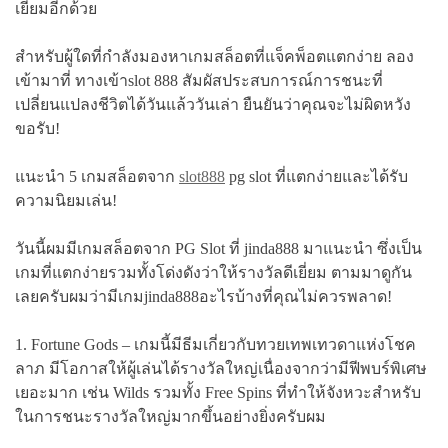
เยี่ยมอีกด้วย
สำหรับผู้ใดที่กำลังมองหาเกมสล็อตที่แจ็คพ็อตแตกง่าย ลอง
เข้ามาที่ ทางเข้าslot 888 สัมผัสประสบการณ์การชนะที่
เปลี่ยนแปลงชีวิตได้วันแล้ววันเล่า ยืนยันว่าคุณจะไม่ผิดหวัง
ขอรับ!
แนะนำ 5 เกมสล็อตจาก
slot888
pg slot ที่แตกง่ายและได้รับ
ความนิยมเล่น!
วันนี้ผมมีเกมสล็อตจาก PG Slot ที่ jinda888 มาแนะนำ ซึ่งเป็น
เกมที่แตกง่ายรวมทั้งโด่งดังว่าให้รางวัลดีเยี่ยม ตามมาดูกัน
เลยครับผมว่ามีเกมjinda888อะไรบ้างที่คุณไม่ควรพลาด!
1. Fortune Gods – เกมนี้มีธีมเกี่ยวกับทวยเทพเทวดาแห่งโชค
ลาภ มีโอกาสให้ผู้เล่นได้รางวัลใหญ่เนื่องจากว่ามีฟีพบร์พิเศษ
เยอะมาก เช่น Wilds รวมทั้ง Free Spins ที่ทำให้จังหวะสำหรับ
ในการชนะรางวัลใหญ่มากขึ้นอย่างยิ่งครับผม