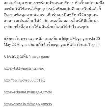
สะสมข้อมูล พวกเราพร้อมนำเสนอบริการ ทำเว็บแก่ท่าน ซึ่ง
จะช่วยให้ใช้งานได้ทุกอุปกรณ์ เพียงแค่คลิกแอดไลน์แล้วก็
ติดตามข้อมูลจากพวกเราเพื่อรับเครดิตฟรีทุกวี่วัน ทุกคน
สามารถเล่นสล็อตไม่จำกัด เกมสล็อตออนไลน์ที่มีแจ็คพอ
ตบ่อยครั้งที่สุด ต่อให้พนันน้อยก็เล่นได้กำไรแน่ๆค่ะ
สล็อต เว็บตรง แตกหนัก เกมสล็อต https://Mega-game.io 20
May 23 Angus ปลอดภัยชัวร์ mega gameได้กำไรแน่ Top 44
ขอขอบคุณที่มา
mega game
https://bit.ly/mega-gameio
http://ow.ly/cyso50OpTaQ
https://rebrand.ly/mega-gameio
https://wow.in.th/mega-gameio