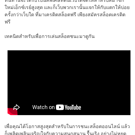
ที่นี่ท่านจะได้รับโบนัสพิเศษที่ดินเว็บได้จัดให้สำหรับสมาชิก
ใหม่เอ็กซ์เรย์สูงสุด และก็เว็บพวกเรานั้นแจกให้กับแตกให้บ่อย
ครั้งกว่าเว็บใด ที่มาเครดิตสล็อตฟรี เพียงสมัครสล็อตเครดิต
ฟรี
เทคนิดสำหรับเพื่อการเล่นสล็อตชนะมาดูกัน
เพื่อคุณได้โอกาสสูงสุดสำหรับในการชนะสล็อตออนไลน์ แล้ว
ก็เพลิดเพลินเจริญใจกับความสนุกสนาน รื้นเริง อย่างไม่หยุด