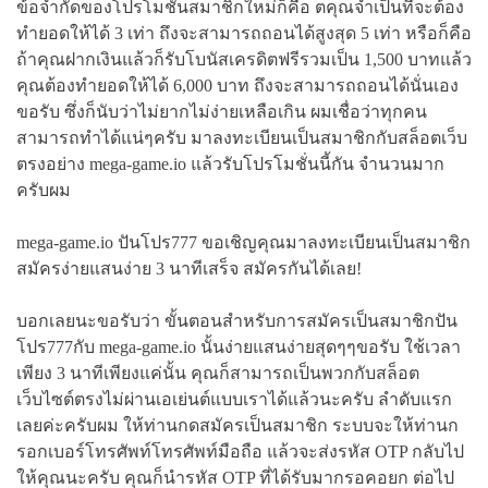
ข้อจำกัดของโปรโมชั่นสมาชิกใหม่ก็คือ ตคุณจำเป็นที่จะต้อง
ทำยอดให้ได้ 3 เท่า ถึงจะสามารถถอนได้สูงสุด 5 เท่า หรือก็คือ
ถ้าคุณฝากเงินแล้วก็รับโบนัสเครดิตฟรีรวมเป็น 1,500 บาทแล้ว
คุณต้องทำยอดให้ได้ 6,000 บาท ถึงจะสามารถถอนได้นั่นเอง
ขอรับ ซึ่งก็นับว่าไม่ยากไม่ง่ายเหลือเกิน ผมเชื่อว่าทุกคน
สามารถทำได้แน่ๆครับ มาลงทะเบียนเป็นสมาชิกกับสล็อตเว็บ
ตรงอย่าง mega-game.io แล้วรับโปรโมชั่นนี้กัน จำนวนมาก
ครับผม
mega-game.io ปันโปร777 ขอเชิญคุณมาลงทะเบียนเป็นสมาชิก
สมัครง่ายแสนง่าย 3 นาทีเสร็จ สมัครกันได้เลย!
บอกเลยนะขอรับว่า ขั้นตอนสำหรับการสมัครเป็นสมาชิกปัน
โปร777กับ mega-game.io นั้นง่ายแสนง่ายสุดๆๆขอรับ ใช้เวลา
เพียง 3 นาทีเพียงแค่นั้น คุณก็สามารถเป็นพวกกับสล็อต
เว็บไซต์ตรงไม่ผ่านเอเย่นต์แบบเราได้แล้วนะครับ ลำดับแรก
เลยค่ะครับผม ให้ท่านกดสมัครเป็นสมาชิก ระบบจะให้ท่านก
รอกเบอร์โทรศัพท์โทรศัพท์มือถือ แล้วจะส่งรหัส OTP กลับไป
ให้คุณนะครับ คุณก็นำรหัส OTP ที่ได้รับมากรอคอยก ต่อไป