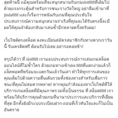
สุดท้ายนี้ แม้คุณพร้อมที่จะสนุกสนานกับเกมslot888ที่เต็มไป
ด้วยแรงกระตุ้นสำหรับการชนะรางวัลใหญ่ อย่าลืมเข้ามาที่
jinda888 และก็เริ่มการพนันกับเกมที่คุณประทับใจ
ประสบการณ์ความสนุกสนานร่าเริงที่คุณจะได้รับตรงนี้จะมี
ผลให้คุณจำต้องกลับมาเล่นซ้ำอีกหลายครั้งครับผม!
เว็บไซต์ตรงสล็อต ลงทะเบียนสมัครสมาชิกกับทางพวกเราวัน
นี้ รับเครดิตฟรี ต้อนรับไปเลย อย่ารอคอยช้า!
สรุปได้ว่า ที่ slot888 เรามอบประสบการณ์การเล่นเกมสล็อต
ออนไลน์ที่ไม่ซ้ำใคร ด้วยเกมทางเข้าslot 888ที่แตกง่ายแล้วก็
แจ็คพอตที่พร้อมจะแตกวันแล้ววันเล่า ทำให้ทุกการเล่นของ
คุณเต็มไปด้วยความตื่นเต้นรวมทั้งช่องทางสำหรับเพื่อการ
ชนะที่คุณไม่สมควรพลาด! หากคุณกำลังมองหาเว็บไซต์ที่ให้
บริการเกมสล็อตที่มีคุณภาพรวมทั้งเป็นธรรม ที่ สล็อต888 เรา
พร้อมให้บริการคุณด้วยเกมที่นานาประการและบริการที่เยี่ยม
ที่สุด อีกทั้งยังมีระบบระเบียบฝาก-ถอนที่เร็วทันใจและก็ไม่เป็น
อันตราย