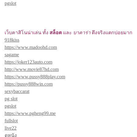
pgslot
เว็บคาสิโนน่าเล่น ทั้ง
สล็อต
และ
บาคาร่า
ตึงจริงแตกบ่อยมาก
918kiss
https://www.madoohd.com
sagame
https://joker123auto.com
http://www.movie87hd.com
https://www.pussy888play.com
https://pussy888win.com
sexybaccarat
pg slot
pgslot
https://www.pgheng99.me
fullslot
live22
ดูหนัง