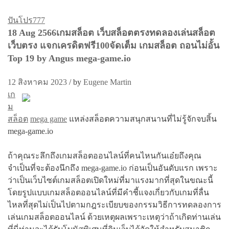
ปันโปร777
18 Aug 2566เกมสล็อต เว็บสล็อตตรงทดลองเล่นสล็อต
เว็บตรง แจกเครดิตฟรี100จัดเต็ม เกมสล็อต ถอนไม่อั้น
Top 19 by Angus mega-game.io
12 สิงหาคม 2023
/
by
Eugene Martin
เก
ม
สล็อต
mega game
แหล่งสล็อตความสนุกสนานที่ไม่รู้จักจบสิ้น
mega-game.io
ถ้าคุณระลึกถึงเกมสล็อตออนไลน์ที่คนไหนกันเอ๋ยถึงคุณ
จำเป็นที่จะต้องนึกถึง mega-game.io ก่อนเป็นอันดับแรก เพราะ
ว่าเป็นเว็บไซต์เกมสล็อตเปิดใหม่ที่มาแรงมากที่สุดในขณะนี้
โดยรูปแบบเกมสล็อตออนไลน์ที่มีคำชี้แจงเกี่ยวกับเกมที่ลื่น
ไหลที่สุดไม่เป็นไปตามกฎระเบียบของกรรมวิธีการทดลองการ
เล่นเกมสล็อตออนไลน์ ด้วยเหตุผลเพราะเหตุว่าถ้าเกิดท่านเล่น