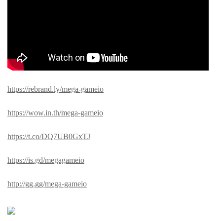
https://rebrand.ly/mega-gameio
https://wow.in.th/mega-gameio
https://t.co/DQ7UB0GxTJ
https://is.gd/megagameio
http://gg.gg/mega-gameio