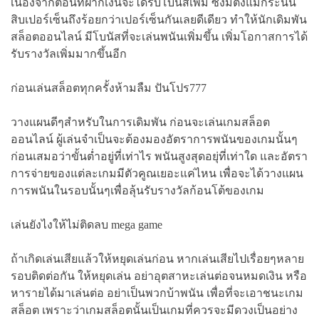
เนื่องจากตอนที่ฝากเงินจะได้รับโบนัสเพิ่ม ซึ่งมีตั้งแม้กระนั้น
สิบเปอร์เซ็นถึงร้อยกว่าเปอร์เซ็นกันเลยดีเดียว ทำให้นักเดิมพัน
สล็อตออนไลน์ มีโบนัสที่จะเล่นพนันเพิ่มขึ้น เพิ่มโอกาสการได้
รับรางวัลเพิ่มมากขึ้นอีก
ก่อนเล่นสล็อตทุกครั้งห้ามลืม ปันโปร777
วางแผนดีๆสำหรับในการเดิมพัน ก่อนจะเล่นเกมสล็อต
ออนไลน์ ผู้เล่นจำเป็นจะต้องมองอัตราการพนันของเกมนั้นๆ
ก่อนเสมอว่าขั้นต่ำอยู่ที่เท่าไร พนันสูงสุดอยุ่ที่เท่าใด และอัตรา
การจ่ายของแต่ละเกมมีตัวคูณเยอะแค่ไหน เพื่อจะได้วางแผน
การพนันในรอบนั้นๆเพื่อลุ้นรับรางวัลก้อนโต้ของเกม
เล่นยังไงให้ไม่ติดลบ mega game
ถ้าเกิดเล่นเสียแล้วให้หยุดเล่นก่อน หากเล่นเสียไปเรื่อยๆหลาย
รอบติดต่อกัน ให้หยุดเล่น อย่าอุตสาหะเล่นต่อจนหมดเงิน หรือ
หารายได้มาเล่นต่อ อย่าเป็นพวกบ้าพนัน เพื่อที่จะเอาชนะเกม
สล็อต เพราะว่าเกมสล็อตนั้นเป็นเกมที่ควรจะมีดวงเป็นอย่าง