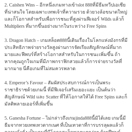
2. Caishen Wins – อีกหนึ่งเกมทางเข้าslot 888ที่มีธีมทวีปเอเชีย
ที่น่าสนใจ โดยเฉพาะเทพเจ้าที่ความรวย ด้วยวงล้อขนาดใหญ่
และก็โอกาสสำหรับเพื่อการชนะที่สูงผ่านฟีเจอร์ Wilds แล้วก็
Multipliers ที่มากขึ้นอย่างมากในระหว่าง Free Spins
3. Dragon Hatch – เกมสล็อต888นี้เดินเรื่องในโลกแห่งมังกรที่มี
ประสิทธิภาพจ่ายรางวัลสูงผ่านการจัดเรียงสัญลักษณ์ที่มาก
มายและฟีพบร์ที่สร้างโอกาสสำหรับในการชนะเพิ่มขึ้น ถ้า
หากคุณถูกใจเกมที่มีภาพกราฟิกสวยแล้วก็การจ่ายรางวัลที่
มากมาย นี่คือเกมที่ไม่สมควรพลาด
4. Emperor’s Favour – สัมผัสประสบการณ์การเป็นพระ
ราชาธิราชด้วยเกมนี้ ที่มีฟีเจอร์เสริมเยอะแยะ เป็นต้นว่า
สัญลักษณ์ Wild และ Scatter ที่ให้โอกาสให้ได้ Free Spins และก็
มัลติพลายเออร์ที่เพิ่มขึ้น
5. Ganesha Fortune – ไม่กล่าวถึงเกมjinda888นี้มิได้เลย เกมนี้มี
ธีมจากทวยเทพเทวดากเนศ ที่เป็นเทวดาที่การบรรลุผลแล้วก็