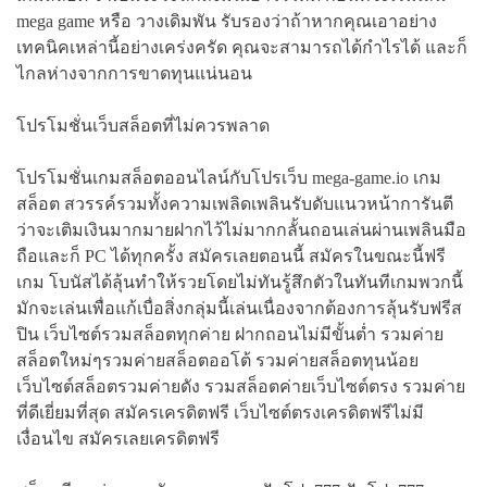
mega game หรือ วางเดิมพัน รับรองว่าถ้าหากคุณเอาอย่าง
เทคนิคเหล่านี้อย่างเคร่งครัด คุณจะสามารถได้กำไรได้ และก็
ไกลห่างจากการขาดทุนแน่นอน
โปรโมชั่นเว็บสล็อตที่ไม่ควรพลาด
โปรโมชั่นเกมสล็อตออนไลน์กับโปรเว็บ mega-game.io เกม
สล็อต สวรรค์รวมทั้งความเพลิดเพลินรับดับแนวหน้าการันตี
ว่าจะเติมเงินมากมายฝากไว้ไม่มากกลั้นถอนเล่นผ่านเพลินมือ
ถือและก็ PC ได้ทุกครั้ง สมัครเลยตอนนี้ สมัครในขณะนี้ฟรี
เกม โบนัสได้ลุ้นทำให้รวยโดยไม่ทันรู้สึกตัวในทันทีเกมพวกนี้
มักจะเล่นเพื่อแก้เบื่อสิ่งกลุ่มนี้เล่นเนื่องจากต้องการลุ้นรับฟรีส
ปิน เว็บไซต์รวมสล็อตทุกค่าย ฝากถอนไม่มีขั้นต่ำ รวมค่าย
สล็อตใหม่ๆรวมค่ายสล็อตออโต้ รวมค่ายสล็อตทุนน้อย
เว็บไซต์สล็อตรวมค่ายดัง รวมสล็อตค่ายเว็บไซต์ตรง รวมค่าย
ที่ดีเยี่ยมที่สุด สมัครเครดิตฟรี เว็บไซต์ตรงเครดิตฟรีไม่มี
เงื่อนไข สมัครเลยเครดิตฟรี