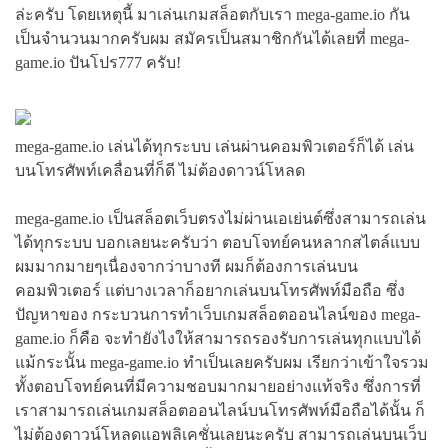
ล่ะครับ โดยเหตุนี้ มาเล่นเกมสล็อตกับเรา mega-game.io กัน
เป็นจำนวนมากครับผม สมัครเป็นสมาชิกกันได้เลยที่ mega-
game.io ปันโปร777 ครับ!
mega-game.io เล่นได้ทุกระบบ เล่นผ่านคอมพิวเตอร์ก็ได้ เล่น
บนโทรศัพท์เคลื่อนที่ก็ดี ไม่ต้องดาวน์โหลด
mega-game.io เป็นสล็อตเว็บตรงไม่ผ่านเอเย่นต์ซึ่งสามารถเล่น
ได้ทุกระบบ บอกเลยนะครับว่า ตอบโจทย์คนหลากสไตล์แบบ
ผมมากมายๆเนื่องจากว่าบางที ผมก็ต้องการเล่นบน
คอมพิวเตอร์ แต่บางเวลาก็อยากเล่นบนโทรศัพท์มือถือ ซึ่ง
ปัญหาของ กระบวนการทำเว็บเกมสล็อตออนไลน์ของ mega-
game.io ก็คือ จะทำยังไงให้สามารถรองรับการเล่นทุกแบบได้
แม้กระนั้น mega-game.io ทำเป็นเลยครับผม เรียกว่าเข้าใจรวม
ทั้งตอบโจทย์คนที่มีความชอบมากมายอย่างแท้จริง ซึ่งการที่
เราสามารถเล่นเกมสล็อตออนไลน์บนโทรศัพท์มือถือได้นั้น ก็
ไม่ต้องดาวน์โหลดแอพลิเคชั่นเลยนะครับ สามารถเล่นบนเว็บ