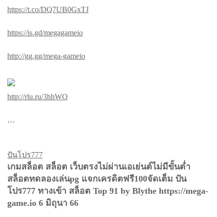
https://t.co/DQ7UB0GxTJ
https://is.gd/megagameio
http://gg.gg/mega-gameio
http://rlu.ru/3hhWQ
…
ปันโปร777
เกมสล็อต สล็อต เว็บตรงไม่ผ่านเอเย่นต์ไม่มีขั้นต่ำ
สล็อตทดลองเล่นpg แจกเครดิตฟรี100จัดเต็ม ปัน
โปร777 ทางเข้า สล็อต Top 91 by Blythe https://mega-
game.io 6 มิถุนา 66