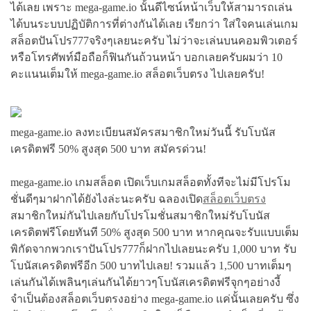
ได้เลย เพราะ mega-game.io นั้นดีไซน์หน้าเว็บให้สามารถเล่น
ได้บนระบบปฏิบัติการที่ต่างกันได้เลย เรียกว่า ใส่ใจคนเล่นเกม
สล็อตปันโปร777จริงๆเลยนะครับ ไม่ว่าจะเล่นบนคอมพิวเตอร์
หรือโทรศัพท์มือถือก็ฟินกันถ้วนหน้า บอกเลยครับผมว่า 10
คะแนนเต็มให้ mega-game.io สล็อตเว็บตรง ไปเลยครับ!
mega-game.io ลงทะเบียนสมัครสมาชิกใหม่วันนี้ รับโบนัส
เครดิตฟรี 50% สูงสุด 500 บาท สมัครด่วน!
mega-game.io เกมสล็อต เปิดเว็บเกมสล็อตทั้งทีจะไม่มีโปรโม
ชั่นดีๆมาฝากได้ยังไงล่ะนะครับ ฉลองเปิด
สล็อตเว็บตรง
สมาชิกใหม่กันไปเลยกับโปรโมชั่นสมาชิกใหม่รับโบนัส
เครดิตฟรีโดยทันที 50% สูงสุด 500 บาท หากคุณจะรับแบบเต็ม
พิกัดจากพวกเราปันโปร777ก็ฝากไปเลยนะครับ 1,000 บาท รับ
โบนัสเครดิตฟรีอีก 500 บาทไปเลย! รวมแล้ว 1,500 บาทเต็มๆ
เล่นกันได้เพลินๆเล่นกันได้ยาวๆโบนัสเครดิตฟรีจุกๆอย่างงี้
จำเป็นต้องสล็อตเว็บตรงอย่าง mega-game.io แค่นั้นเลยครับ ซึ่ง