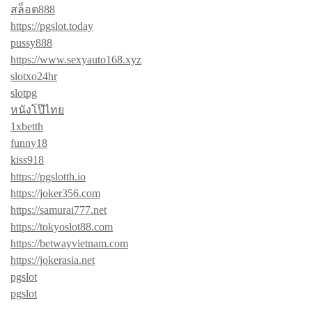
สล็อต888
https://pgslot.today
pussy888
https://www.sexyauto168.xyz
slotxo24hr
slotpg
หนังโป๊ไทย
1xbetth
funny18
kiss918
https://pgslotth.io
https://joker356.com
https://samurai777.net
https://tokyoslot88.com
https://betwayvietnam.com
https://jokerasia.net
pgslot
pgslot