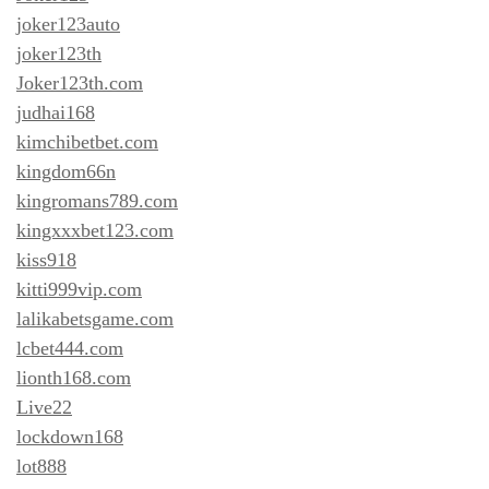
joker123auto
joker123th
Joker123th.com
judhai168
kimchibetbet.com
kingdom66n
kingromans789.com
kingxxxbet123.com
kiss918
kitti999vip.com
lalikabetsgame.com
lcbet444.com
lionth168.com
Live22
lockdown168
lot888