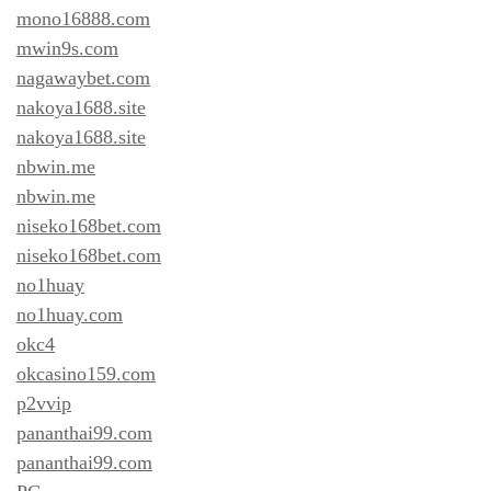
mono16888.com
mwin9s.com
nagawaybet.com
nakoya1688.site
nakoya1688.site
nbwin.me
nbwin.me
niseko168bet.com
niseko168bet.com
no1huay
no1huay.com
okc4
okcasino159.com
p2vvip
pananthai99.com
pananthai99.com