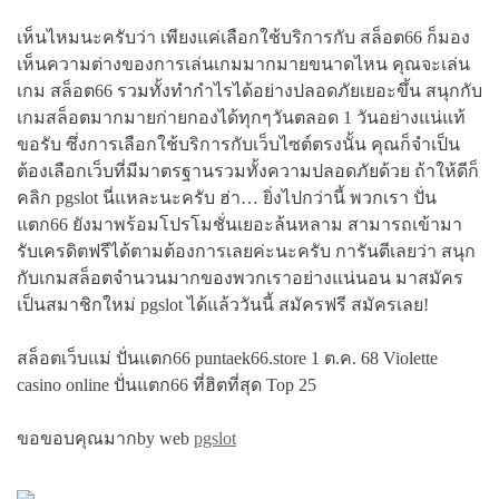
เห็นไหมนะครับว่า เพียงแค่เลือกใช้บริการกับ สล็อต66 ก็มอง
เห็นความต่างของการเล่นเกมมากมายขนาดไหน คุณจะเล่น
เกม สล็อต66 รวมทั้งทำกำไรได้อย่างปลอดภัยเยอะขึ้น สนุกกับ
เกมสล็อตมากมายก่ายกองได้ทุกๆวันตลอด 1 วันอย่างแน่แท้
ขอรับ ซึ่งการเลือกใช้บริการกับเว็บไซต์ตรงนั้น คุณก็จำเป็น
ต้องเลือกเว็บที่มีมาตรฐานรวมทั้งความปลอดภัยด้วย ถ้าให้ดีก็
คลิก pgslot นี่แหละนะครับ ฮ่า… ยิ่งไปกว่านี้ พวกเรา ปั่น
แตก66 ยังมาพร้อมโปรโมชั่นเยอะล้นหลาม สามารถเข้ามา
รับเครดิตฟรีได้ตามต้องการเลยค่ะนะครับ การันตีเลยว่า สนุก
กับเกมสล็อตจำนวนมากของพวกเราอย่างแน่นอน มาสมัคร
เป็นสมาชิกใหม่ pgslot ได้แล้ววันนี้ สมัครฟรี สมัครเลย!
สล็อตเว็บแม่ ปั่นแตก66 puntaek66.store 1 ต.ค. 68 Violette
casino online ปั่นแตก66 ที่ฮิตที่สุด Top 25
ขอขอบคุณมากby web
pgslot