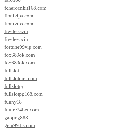
faro168
fcharoenkit168.com
finnivips.com
finnivips.com
fiwdee.win
fiwdee.win
fortune99vip.com
fox689ok.com
fox689ok.com
fullslot
fullsloteiei.com
fullslotpg
fullslotpg168.com
funny18
future24bet.com
gaojing888
gem99ths.com