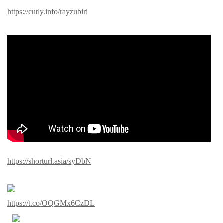
https://cutly.info/rayzubiri
https://shorturl.asia/syDbN
https://t.co/OQGMx6CzDL