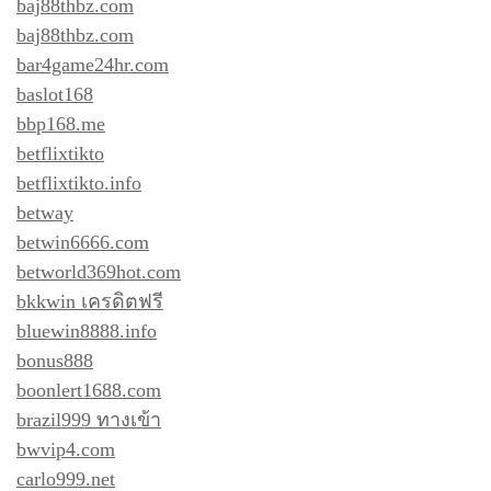
baj88thbz.com
baj88thbz.com
bar4game24hr.com
baslot168
bbp168.me
betflixtikto
betflixtikto.info
betway
betwin6666.com
betworld369hot.com
bkkwin เครดิตฟรี
bluewin8888.info
bonus888
boonlert1688.com
brazil999 ทางเข้า
bwvip4.com
carlo999.net