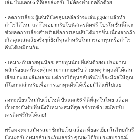
เล่น ปั่นแตก66 ที่ดีเลยล่ะครับ ไม่ต้องทำยอดอีกด้วย
• ลดการเสี่ยง: ผู้เล่นที่ยังคลุมเคลือว่าจะเล่น pgslot แล้วทำ
กำไรได้ไหม แต่ก็ไม่อยากรับโบนัสเครดิตฟรี โปรโมชั่นนี้ก็จะ
ช่วยลดการเสี่ยงสำหรับเพื่อการเล่นเสียได้มากขึ้น เนื่องจากถ้า
เกิดคุณเล่นเสียจริงๆก็ยังมีทุนสำหรับในการเอาทุนหรือกำไร
คืนได้เหมือนกัน
• เหมาะกับสายทุนน้อย: สายทุนน้อยที่เล่นด้วยงบประมาณ
หลักร้อยแค่นั้นจะคุ้มค่ามากมายครับ ด้วยเหตุว่าคุณมิได้เล่น
เสียเยอะแยะล้นหลาม แต่การได้ทุนกลับคืนไปก็จะมีผลให้คุณ
มีโอกาสสำหรับเพื่อการเอาทุนคืนได้เรื่อยมิได้แพ้ไปเลย
ลงทะเบียนใหม่กับเว็บไซต์ ปั่นแตก66 ที่ดีที่สุดในไทย สล็อต
เว็บตรงอันดับที่หนึ่งที่เหมาะสมที่สุด อย่ารอช้า! สมัครรับ
เครดิตฟรีกันได้เลย!
พร้อมจะมาสมัครสมาชิกกับเว็บ สล็อต ที่ยอดเยี่ยมในไทยกันรึ
ยังนะครับ? ผมกล้าประกันเลยว่า คุณจะได้รับประสบการณ์