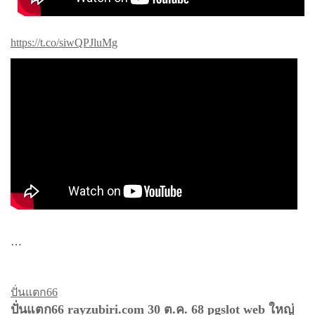
https://t.co/siwQPJluMg
…
ปั่นแตก66
ปั่นแตก66 rayzubiri.com 30 ต.ค. 68 pgslot web ใหญ่