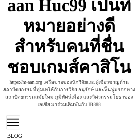
aan Huc99 เป็นที่
หมายอย่างดี
สำหรับคนที่ชื่น
ชอบเกมส์คาสิโน
https://m-aan.org เครือข่ายของนักวิจัยและผู้เชี่ยวชาญด้าน
สถาปัตยกรรมที่ทุ่มเทให้กับการวิจัย อนุรักษ์ และฟื้นฟูมรดกทาง
สถาปัตยกรรมสมัยใหม่ ภูมิทัศน์เมือง และวิศวกรรมโยธาของ
เอเชีย มาร่วมเดิมพันกับ IB888
BLOG