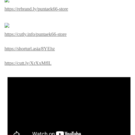
https://rebrand.ly/puntaek66-store
https://cutly.info/puntaek66-store
https://shorturl.asia/8YEhz
https://cutt.ly/XrXxMfIL