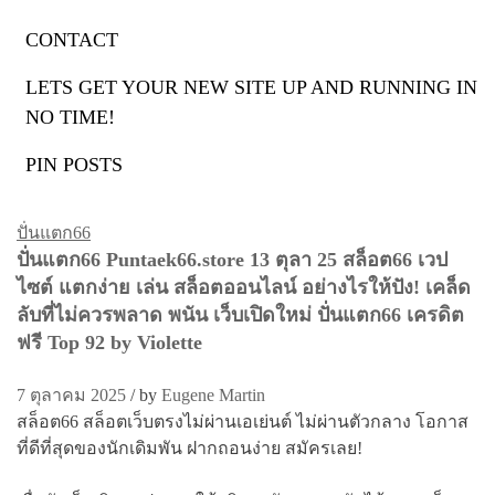
CONTACT
หมวดหมู่:
ปั่นแตก66
LETS GET YOUR NEW SITE UP AND RUNNING IN
NO TIME!
PIN POSTS
ปั่นแตก66
ปั่นแตก66
ปั่นแตก66 Puntaek66.store 13 ตุลา 25 สล็อต66 เวป
ไซต์ แตกง่าย เล่น สล็อตออนไลน์ อย่างไรให้ปัง! เคล็ด
ลับที่ไม่ควรพลาด พนัน เว็บเปิดใหม่ ปั่นแตก66 เครดิต
ฟรี Top 92 by Violette
7 ตุลาคม 2025
/
by
Eugene Martin
สล็อต66 สล็อตเว็บตรงไม่ผ่านเอเย่นต์ ไม่ผ่านตัวกลาง โอกาส
ที่ดีที่สุดของนักเดิมพัน ฝากถอนง่าย สมัครเลย!