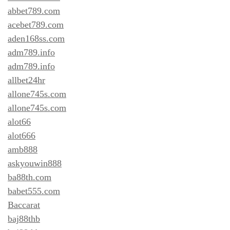
abbet789.com
acebet789.com
aden168ss.com
adm789.info
adm789.info
allbet24hr
allone745s.com
allone745s.com
alot66
alot666
amb888
askyouwin888
ba88th.com
babet555.com
Baccarat
baj88thb