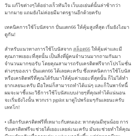
วัน แก้ไขต่างๆได้อย่างเร็วทันใจ เว็บเอเย่นต์นั้นล่าช้ากว่า
มากมาย แถมยังไม่ค่อยมีมาตรฐานอีกด้วยครับ
เทคนิคการใช้โบนัสจาก ปั่นแตก66 ให้คุ้มสูงที่สุด เริ่มยังไงมา
ดูกัน!
สำหรับแนวทางการใช้โบนัสจาก
สล็อต66
ให้คุ้มค่าและมี
คุณภาพเยอะที่สุดนั้น เป็นสิ่งที่ผู้คนจำนวนมากถามกันมา
จำนวนมากขอรับ โดยคุณสามารถรับเครดิตฟรีจากโปรโมชั่น
ต่างๆของเรา ปั่นแตก66 ได้เลยคะครับ ซึ่งเทคนิคการใช้โบนัส
หรือเครดิตฟรีที่คุณได้รับมาให้คุ้มค่าเยอะที่สุดนั้น ก็ไม่ได้ทำ
ยากเลยนะครับ มือใหม่ก็สามารถทำได้แน่ๆ และก็ในพาร์ทนี้
ผมจะมาชี้แนะวิธีการใช้โบนัสแบบง่ายๆที่คุณทำได้แน่นอน
จะเริ่มยังไงนั้น พวกเรา pgslot มาดูไปพร้อมๆกันเลยนะครับ
เลทโก!
• เลือกรับเครดิตฟรีที่เหมาะกับตนเอง: หากคุณมีทุนน้อย การ
รับเครดิตฟรีจะช่วยได้เยอะเลยล่ะนะครับ มันจะช่วยทำให้คุณ