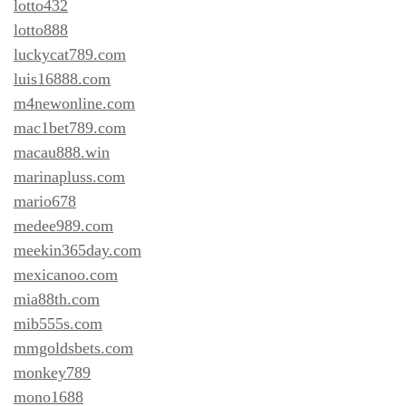
lotto432
lotto888
luckycat789.com
luis16888.com
m4newonline.com
mac1bet789.com
macau888.win
marinapluss.com
mario678
medee989.com
meekin365day.com
mexicanoo.com
mia88th.com
mib555s.com
mmgoldsbets.com
monkey789
mono1688