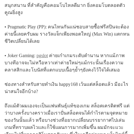
สนุกสนาน ที่สำคัญคือคอมโบไหลดีมาก ยิ่งคอมโบตลอดตัว
คูณยิ่งสูง
• Pragmatic Play (PP): คนไหนกันแน่ชอบสายซื้อฟรีสปินจะต้อง
ค่ายนี้เลยครับผม รางวัลแจ็กเพียงพอตใหญ่ (Max Win) แตกหน
ชีวิตเปลี่ยนได้เลย
• Joker Gaming:
pgslot
ค่ายเก๋าเกมระดับตำนาน หากแม้ภาพ
บางทีอาจจะไม่หวือหวาเท่าค่ายใหม่ๆแม้กระนั้นเรื่องความ
คลาสสิกและโบนัสที่แตกแบบเนื้อๆย้ำๆยังคงไว้ใจได้เสมอ
ช่องทางสำหรับสายทำเงิน happy168 เว้นแต่สล็อตแล้ว มีอะไร
น่าสนใจอีกบ้าง?
ถึงแม้ตัวผมเองจะเป็นแฟนพันธุ์แท้ของเกม สล็อตเครดิตฟรี แต่
ว่าบางครั้งบางคราวเมื่อเราปั่นสล็อตจนได้กำไรตามจุดหมาย
ของวันนั้นแล้ว หรือบางช่วงที่อยากเปลี่ยนบรรยากาศไปเล่น
เกมที่ทราบผลไวและก็ใช้แผนการมากเพิ่มขึ้น ผมมักจะแวะ