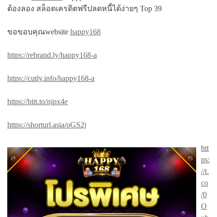
ต้องลอง สล็อตเครดิตฟรีปลดหนี้ได้ง่ายๆ Top 39
ขอขอบคุณwebsite
happy168
https://rebrand.ly/happy168-a
https://cutly.info/happy168-a
https://bitt.to/njpx4e
https://shorturl.asia/oGS2j
htt
ps:
//t.
co
/0
O