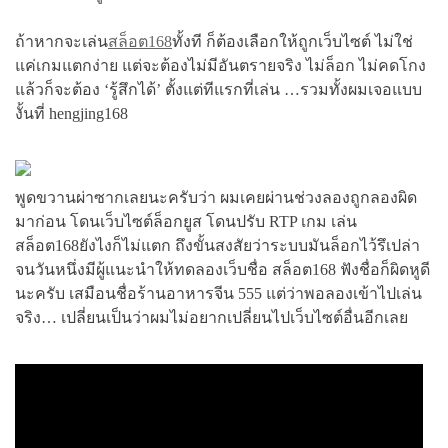
ถ้าหากจะเล่น
สล็อต168
ทั้งที ก็ต้องเลือกให้ถูกเว็บไซต์ ไม่ใช่
แค่เกมแตกง่าย แต่จะต้องไม่มีอันตรายจริง ไม่ล็อก ไม่คดโกง
แล้วก็จะต้อง ‘รู้สึกได้’ ตั้งแต่ทีแรกที่เล่น …รวมทั้งผมเจอแบบ
งั้นที่ hengjing168
พูดขวานผ่าซากเลยนะครับว่า ผมเคยผ่านช่วงลองถูกลองผิด
มาก่อน โดนเว็บไซต์ล็อกยูส โดนปรับ RTP เกม เล่น
สล็อต168ยังไงก็ไม่แตก ถึงขั้นสงสัยว่าระบบมันล็อกไว้รึเปล่า
จนวันหนึ่งมีผู้แนะนำให้ทดลองเว็บชื่อ สล็อต168 ฟังชื่อก็ผิดหูดี
นะครับ เสมือนชื่อร้านอาหารจีน 555 แต่ว่าพอลองเข้าไปเล่น
จริง… เปลี่ยนเป็นว่าผมไม่อยากเปลี่ยนไปเว็บไซต์อื่นอีกเลย