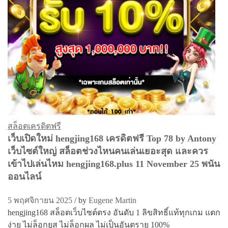
สล็อตเครดิตฟรี
เว็บเปิดใหม่ hengjing168 เครดิตฟรี Top 78 by Antony
เว็บไซต์ใหญ่ สล็อตช่วงไหนคนเล่นเยอะสุด และควร
เข้าไปเล่นไหม hengjing168.plus 11 November 25 พนัน
ออนไลน์
5 พฤศจิกายน 2025
/
by
Eugene Martin
hengjing168 สล็อตเว็บไซต์ตรง อันดับ 1 ลิขสิทธิ์แท้ทุกเกม แตก
ง่าย ไม่ล็อกยูส ไม่ล็อกผล ไม่เป็นอันตราย 100%