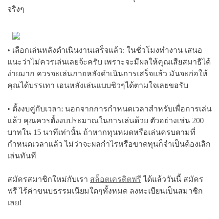
จริงๆ
• เลือกเล่นหลังดำเนินงานเสร็จแล้ว: ในชั่วโมงทำงาน เสนอ
แนะว่าไม่ควรเล่นเลยจ้ะครับ เพราะจะมีผลให้คุณเสียสมาธิได้
ง่ายมาก ควรจะเล่นภายหลังดำเนินการเสร็จแล้ว มันจะก่อให้
คุณได้บรรเทา เอนหลังเล่นแบบชิวๆได้ตามใจเลยขอรับ
• ตั้งงบคู่กับเวลา: นอกจากการกำหนดเวลาสำหรับเพื่อการเล่น
แล้ว คุณควรตั้งงบประมาณในการเล่นด้วย ตัวอย่างเช่น 200
บาทใน 15 นาทีเท่านั้น ถ้าหากทุนหมดหรือเล่นครบตามที่
กำหนดเวลาแล้ว ไม่ว่าจะผลกำไรหรือขาดทุนก็จำเป็นต้องเลิก
เล่นทันที
สมัครสมาชิกใหม่กับเรา
สล็อตเครดิตฟรี
ได้แล้ววันนี้ สมัคร
ฟรี ไร้ค่าขนบธรรมเนียมใดๆทั้งหมด ลงทะเบียนเป็นสมาชิก
เลย!