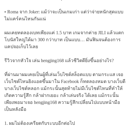
• Roma จาก Joker: แม้ว่าจะเป็นเกมเก่า แต่ว่าจ่ายหนักสุดแบบ
ไม่แคร์คนไหนกันแน่
ผมเคยทดลองเบทเพียงแค่ 1.5 บาท เกมจากค่าย JILI แล้วแตก
โบนัสใหญ่ได้มา 300 กว่าบาท เป็นแบบ… มันฟินจนต้องการ
แคปจอเก็บไว้เลย
รีวิวจากหัวใจ เล่น hengjing168 แล้วชีวิตดียิ่งขึ้นอย่างไร?
ที่ผ่านมาผมเคยเป็นผู้ที่เล่นเว็บไซต์สล็อตแบบ ตามกระแส เจอ
เว็บไซต์ไหนยิงแอดขึ้นมาใน Facebook ก็ทดลองหมด บางเว็บดี
บางเว็บไซต์หลอก แม้กระนั้นสุดท้ายไม่มีเว็บไซต์ไหนที่ทำให้
เกิดความรู้สึก กล้าฝากเยอะ กล้าเล่นจริง ได้เลย แม้กระนั้น
เพียงพอมาเจอ hengjing168 ความรู้สึกเปลี่ยนไปแบบหน้ามือ
เป็นหลังมือ
1. ผมไม่ต้องเครียดกับระบบอีกต่อไป