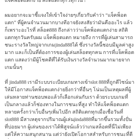
แจ็คพ็อตแตกง่าย สถิติแตกทุกวี่ทุกวัน !
ผมอยากจะมาชี้แจงให้เข้าใจง่ายๆเกี่ยวกับคำว่า “แจ็คพ็อต
แตก” ที่ผู้คนจำนวนมากบางทีอาจยังสงสัยว่ามันคืออะไร แล้ว
ก็เพราะอะไรที่ สล็อต888 ถึงกล่าวว่าแจ็คพ็อตแตกง่าย สถิติ
แตกทุกวันครับผม แจ็คพ็อตแตก หมายถึง การที่ผู้เล่นสามารถ
ชนะรางวัลใหญ่จากเกมjinda888ได้ ซึ่งรางวัลนี้ชอบมีมูลค่าสูง
มาก และก็เป็นที่ต้องการของผู้เล่นสล็อตทุกคน การที่แจ็คพ็อต
แตก แสดงว่ามีผู้โชคดีที่ได้รับเงินรางวัลจำนวนมากมายจาก
เกมนั้นๆ
ที่ jinda888 เรามีระบบระเบียบเกมทางเข้าslot 888ที่ถูกดีไซน์มา
ให้มีโอกาสแจ็คพ็อตแตกง่ายยิ่งกว่าที่อื่นๆ โน่นเป็นเหตุผลที่ผู้
เล่นหลายท่านชอบพอแล้วก็เลือกเล่นกับเรา ด้วยระบบเกมที่
เป็นกลางแล้วก็ช่องทางในการชนะที่สูง ทำให้แจ็คพ็อตแตก
หลายครั้งกว่าเว็บอื่นๆเพิ่มไปอีก สถิติแตกทุกเมื่อเชื่อวันที่
slot888 มีสาเหตุจากปริมาณผู้เล่นjinda888ที่มากขึ้นรวมทั้งปั่น
ที่บ่อยมาก ผู้เล่นของเราได้พิสูจน์แล้วว่าเกมสล็อตที่นี่ไม่เพียง
แต่ให้ความสนุกสนาน แต่ว่ายังเปิดโอกาสสำหรับการชนะที่ดี