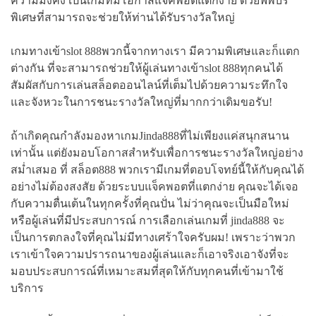
ความมั่งคั่ง เป็นเกมที่มีโอกาสแจ็คพอตแตกง่าย ด้วยฟีพบร์
พิเศษที่สามารถจะช่วยให้ท่านได้รับรางวัลใหญ่
เกมทางเข้าslot 888พวกนี้จากทางเรา มีความพิเศษและก็แตก
ต่างกัน ที่จะสามารถช่วยให้ผู้เล่นทางเข้าslot 888ทุกคนได้
สัมผัสกับการเล่นสล็อตออนไลน์ที่เต็มไปด้วยความระทึกใจ
และจังหวะในการชนะรางวัลใหญ่ที่มากกว่าเดิมขอรับ!
ถ้าเกิดคุณกำลังมองหาเกมJinda888ที่ไม่เพียงแค่สนุกสนาน
เท่านั้น แต่ยังมอบโอกาสสำหรับเพื่อการชนะรางวัลใหญ่อย่าง
สม่ำเสมอ ที่ สล็อต888 พวกเรามีเกมที่ตอบโจทย์นี้ให้กับคุณได้
อย่างไม่ต้องสงสัย ด้วยระบบแจ็คพอตที่แตกง่าย คุณจะได้เจอ
กับความตื่นเต้นในทุกครั้งที่คุณปั่น ไม่ว่าคุณจะเป็นมือใหม่
หรือผู้เล่นที่มีประสบการณ์ การเลือกเล่นเกมที่ jinda888 จะ
เป็นการตกลงใจที่คุณไม่มีทางเศร้าใจครับผม! เพราะว่าพวก
เราเข้าใจความปรารถนาของผู้เล่นและก็เอาจริงเอาจังที่จะ
มอบประสบการณ์ที่เหมาะสมที่สุดให้กับทุกคนที่เข้ามาใช้
บริการ