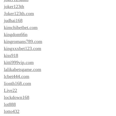
joker123th
Joker123th.com
judhai168
kimchibetbet.com
kingdom66n
kingromans789.com
kingxxxbet123.com
kiss918
kitti999vip.com
lalikabetsgame.com
lcbet444.com
lionth168.com
Live22
lockdown168
lot888
lotto432