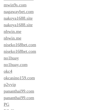
mwin9s.com
nagawaybet.com
nakoya1688.site
nakoya1688.site
nbwin.me
nbwin.me
niseko168bet.com
niseko168bet.com
no1huay
no1huay.com
okc4
okcasino159.com
p2vvip
pananthai99.com
pananthai99.com
PG