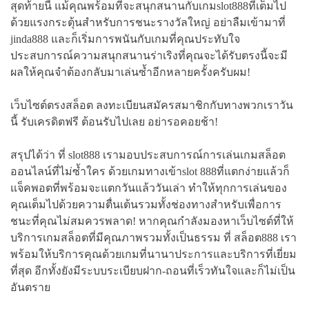
สุดท้ายนี้ แม้คุณพร้อมที่จะสนุกสนานกับเกมslot888ที่เต็มไป
ด้วยแรงกระตุ้นสำหรับการชนะรางวัลใหญ่ อย่าลืมเข้ามาที่
jinda888 และก็เริ่มการพนันกับเกมที่คุณประทับใจ
ประสบการณ์ความสนุกสนานร่าเริงที่คุณจะได้รับตรงนี้จะมี
ผลให้คุณจำต้องกลับมาเล่นซ้ำอีกหลายครั้งครับผม!
เว็บไซต์ตรงสล็อต ลงทะเบียนสมัครสมาชิกกับทางพวกเราวัน
นี้ รับเครดิตฟรี ต้อนรับไปเลย อย่ารอคอยช้า!
สรุปได้ว่า ที่ slot888 เรามอบประสบการณ์การเล่นเกมสล็อต
ออนไลน์ที่ไม่ซ้ำใคร ด้วยเกมทางเข้าslot 888ที่แตกง่ายแล้วก็
แจ็คพอตที่พร้อมจะแตกวันแล้ววันเล่า ทำให้ทุกการเล่นของ
คุณเต็มไปด้วยความตื่นเต้นรวมทั้งช่องทางสำหรับเพื่อการ
ชนะที่คุณไม่สมควรพลาด! หากคุณกำลังมองหาเว็บไซต์ที่ให้
บริการเกมสล็อตที่มีคุณภาพรวมทั้งเป็นธรรม ที่ สล็อต888 เรา
พร้อมให้บริการคุณด้วยเกมที่นานาประการและบริการที่เยี่ยม
ที่สุด อีกทั้งยังมีระบบระเบียบฝาก-ถอนที่เร็วทันใจและก็ไม่เป็น
อันตราย