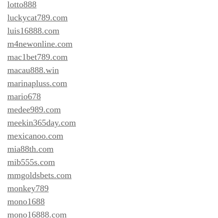
lotto888
luckycat789.com
luis16888.com
m4newonline.com
mac1bet789.com
macau888.win
marinapluss.com
mario678
medee989.com
meekin365day.com
mexicanoo.com
mia88th.com
mib555s.com
mmgoldsbets.com
monkey789
mono1688
mono16888.com