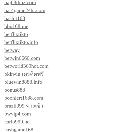
baj88thbz.com
bar4game24hr.com
baslot168
bbp168.me
betflixtikto
betflixtikto.info
betway
betwin6666.com
betworld369hot.com
bkkwin เครดิตฟรี
bluewin8888.info
bonus888
boonlert1688.com
brazil999 ทางเข้า
bwvip4.com
carlo999.net
cashgame168