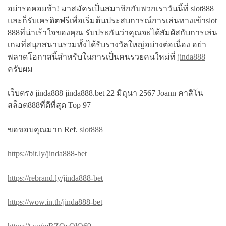
อย่ารอคอยช้า! มาสมัครเป็นสมาชิกกับพวกเราวันนี้ที่ slot888
และก็รับเครดิตฟรีเพื่อเริ่มต้นประสบการณ์การเล่นทางเข้าslot
888ที่น่าเร้าใจของคุณ รับประกันว่าคุณจะได้สัมผัสกับการเล่น
เกมที่สนุกสนานรวมทั้งได้รับรางวัลใหญ่อย่างต่อเนื่อง อย่า
พลาดโอกาสนี้สำหรับในการเป็นคนรวยคนใหม่ที่
jinda888
ครับผม
เว็บตรง jinda888 jinda888.bet 22 มิถุนา 2567 Joann คาสิโน
สล็อต888ที่ดีที่สุด Top 97
ขอขอบคุณมาก Ref.
slot888
https://bit.ly/jinda888-bet
https://rebrand.ly/jinda888-bet
https://wow.in.th/jinda888-bet