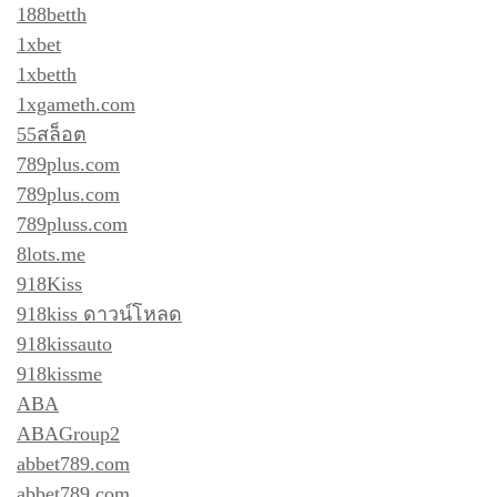
188betth
1xbet
1xbetth
1xgameth.com
55สล็อต
789plus.com
789plus.com
789pluss.com
8lots.me
918Kiss
918kiss ดาวน์โหลด
918kissauto
918kissme
ABA
ABAGroup2
abbet789.com
abbet789.com