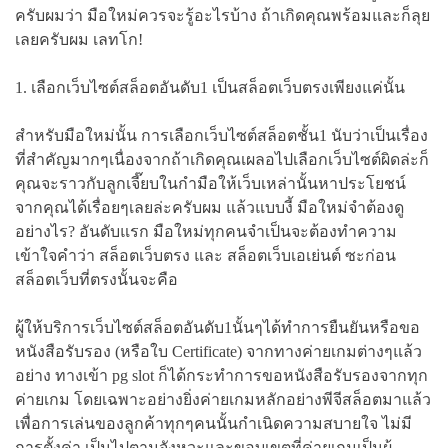
ครับผมว่า มือใหม่ควรจะรู้อะไรบ้าง ถ้าเกิดคุณพร้อมและก็ลุย
เลยครับผม เลทโก!
1. เลือกเว็บไซต์สล็อตอันดับ1 เป็นสล็อตเว็บตรงเพียงแค่นั้น
สำหรับมือใหม่นั้น การเลือกเว็บไซต์สล็อตชั้น1 นับว่าเป็นเรื่อง
ที่สำคัญมากๆเนื่องจากถ้าเกิดคุณเผลอไปเลือกเว็บไซต์ผิดล่ะก็
คุณจะราวกับลูกเจี๊ยบในกำมือให้เว็บเหล่านั้นหาประโยชน์
จากคุณได้เรื่อยๆเลยล่ะครับผม แล้วแบบงี้ มือใหม่จำต้องดู
อย่างไร? อันดับแรก มือใหม่ทุกคนจำเป็นจะต้องทำความ
เข้าใจคำว่า สล็อตเว็บตรง และ สล็อตเว็บเอเย่นต์ ซะก่อน
สล็อตเว็บที่ตรงนั้นจะคือ
ผู้ให้บริการเว็บไซต์สล็อตอันดับ1นั้นๆได้ทำการยืนยันหรือขอ
หนังสือรับรอง (หรือใบ Certificate) จากทางค่ายเกมต่างๆแล้ว
อย่าง ทางเข้า pg slot ก็ได้กระทำการขอหนังสือรับรองจากทุก
ค่ายเกม โดยเฉพาะอย่างยิ่งค่ายเกมหลักอย่างพีจีสล็อตมาแล้ว
เพื่อการเล่นของลูกค้าทุกๆคนนั้นกำเนิดความสบายใจ ไม่มี
การตั้งค่า เป็นไปตามจังหวะและขอบเขตที่ค่ายเกมเป็นผู้