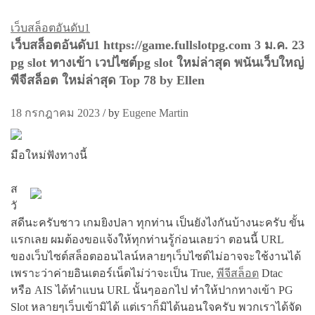
เว็บสล็อตอันดับ1
เว็บสล็อตอันดับ1 https://game.fullslotpg.com 3 ม.ค. 23
pg slot ทางเข้า เวปไซต์pg slot ใหม่ล่าสุด พนันเว็บใหญ่
พีจีสล็อต ใหม่ล่าสุด Top 78 by Ellen
18 กรกฎาคม 2023
/
by
Eugene Martin
มือใหม่ฟังทางนี้
ส
วั
สดีนะครับชาว เกมยิงปลา ทุกท่าน เป็นยังไงกันบ้างนะครับ ขั้น
แรกเลย ผมต้องขอแจ้งให้ทุกท่านรู้ก่อนเลยว่า ตอนนี้ URL
ของเว็บไซต์สล็อตออนไลน์หลายๆเว็บไซต์ไม่อาจจะใช้งานได้
เพราะว่าค่ายอินเตอร์เน็ตไม่ว่าจะเป็น True,
พีจีสล็อต
Dtac
หรือ AIS ได้ทำแบน URL นั้นๆออกไป ทำให้ปากทางเข้า PG
Slot หลายๆเว็บเข้ามิได้ แต่เราก็มิได้นอนใจครับ พวกเราได้จัด