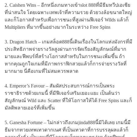
2. Caishen Wins – อีกหนึ่งเกมทางเข้าslot 888ที่มีธีมทวีปเอเชีย
ที่น่าสนใจ โดยเฉพาะเทพเจ้าที่ความรวย ด้วยวงล้อขนาดใหญ่
และก็โอกาสสำหรับเพื่อการชนะที่สูงผ่านฟีเจอร์ Wilds แล้วก็
Multipliers ที่มากขึ้นอย่างมากในระหว่าง Free Spins
3. Dragon Hatch – เกมสล็อต888นี้เดินเรื่องในโลกแห่งมังกรที่มี
ประสิทธิภาพจ่ายรางวัลสูงผ่านการจัดเรียงสัญลักษณ์ที่มาก
มายและฟีพบร์ที่สร้างโอกาสสำหรับในการชนะเพิ่มขึ้น ถ้า
หากคุณถูกใจเกมที่มีภาพกราฟิกสวยแล้วก็การจ่ายรางวัลที่
มากมาย นี่คือเกมที่ไม่สมควรพลาด
4. Emperor’s Favour – สัมผัสประสบการณ์การเป็นพระ
ราชาธิราชด้วยเกมนี้ ที่มีฟีเจอร์เสริมเยอะแยะ เป็นต้นว่า
สัญลักษณ์ Wild และ Scatter ที่ให้โอกาสให้ได้ Free Spins และก็
มัลติพลายเออร์ที่เพิ่มขึ้น
5. Ganesha Fortune – ไม่กล่าวถึงเกมjinda888นี้มิได้เลย เกมนี้มี
ธีมจากทวยเทพเทวดากเนศ ที่เป็นเทวดาที่การบรรลุผลแล้วก็