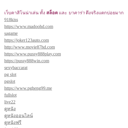
เว็บคาสิโนน่าเล่น ทั้ง
สล็อต
และ
บาคาร่า
ตึงจริงแตกบ่อยมาก
918kiss
https://www.madoohd.com
sagame
https://joker123auto.com
http://www.movie87hd.com
https://www.pussy888play.com
https://pussy888win.com
sexybaccarat
pg slot
pgslot
https://www.pgheng99.me
fullslot
live22
ดูหนัง
ดูหนังออนไลน์
ดูหนังฟรี