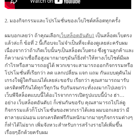
2. มองกิจกรรมและโปรโมชั่นของเว็บไซต์สล็อตทุกครั้ง
ผมบอกเลยว่า ถ้าคุณเลือก
เว็บสล็อตอันดับ1
เป็นสล็อตเว็บตรง
แล้วล่ะก็ ข้อที่ 2 นี้เกือบจะไม่จำเป็นที่จะต้องดูเลยล่ะครับผม
เนื่องจากว่าถ้าเกิดเว็บนั้นๆเป็นสล็อตเว็บตรง ซึ่งฐานลูกค้าและ
ก็ความน่าเชื่อถือสูงมากมายๆมันก็ยิ่งทำให้ทางเว็บไซต์มีผล
กำไรหรือสามารถอยู่ได้ พวกเขาจะสามารถออกกิจกรรมหรือ
โปรโมชั่นที่เรียกว่า ลด แลกเปลี่ยน แจก แถม กันแบบดุดันไม่
เกรงใจผู้ใดกันแน่ได้เลยล่ะขอรับ เรียกว่า คุณสามารถมารับ
เครดิตฟรีกันได้ทุกวี่ทุกวัน รับกันจนกระทั่งงงมากไปเลยว่า
เว็บพีจีสล็อตแบบนี้ได้อะไรจากการเปิดรูปแบบนี้บ้าง ฮ่า…
อย่าง เว็บสล็อตอันดับ1 ก็เช่นกันขอรับ คุณสามารถไปไล่ดู
กิจกรรมแล้วก็โปรโมชั่นของพวกเราได้เลย ผมบอกเลยว่า มี
ตาลายแน่นอน แจกเครดิตฟรีกันหนักมากมายๆกิจกรรมต่างๆ
ก็ทำได้ไม่ยาก เพิ่มจังหวะสำหรับการสร้างรายได้เพิ่มขึ้น
เรื่อยๆอีกด้วยครับผม