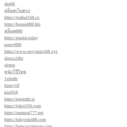
slot66
สล็อตเว็บตรง
https://judhai168.co
https://bonus888.life
สล็อต888
https://pgslot.today
pussy888
https://www.sexyauto168.xyz
slotxo24hr
slotpg
หนังโป๊ไทย
1xbetth
funny18
kiss918
https://pgslotth.io
https://joker356.com
https://samurai777.net
https://tokyoslot88.com
https://betwayvietnam.com