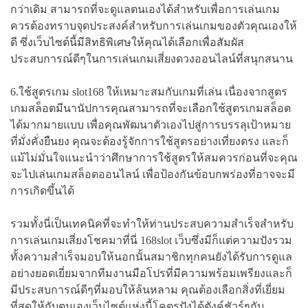
กว่าเดิม สามารถที่จะดูแลตนเองได้สำหรับเพื่อการเล่นเกม
ควรต้องทราบจุดประสงค์สำหรับการเล่นเกมของตัวคุณเองให้
ดี ซึ่งเว็บไซต์นี้มีสิทธิพิเศษให้คุณได้เลือกเพื่อสัมผัส
ประสบการณ์ดีๆในการเล่นเกมเสี่ยงดวงออนไลน์ที่สนุกสนาน
6.ใช้สูตรเกม slot168 ให้เหมาะสมกับเกมที่เล่น เนื่องจากสูตร
เกมสล็อตมีนานัปการคุณสามารถที่จะเลือกใช้สูตรเกมสล็อต
ได้มากมายแบบ เพื่อคุณพัฒนาตัวเองไปสู่การบรรลุเป้าหมาย
ที่มั่งคั่งยืนยง คุณจะต้องรู้จักการใช้สูตรอย่างเที่ยงตรง และก็
แม้ไม่มั่นใจแนะนำว่าศึกษาการใช้สูตรให้สมควรก่อนที่จะคุณ
จะไปเล่นเกมสล็อตออนไลน์ เพื่อป้องกันข้อบกพร่องที่อาจจะมี
การเกิดขึ้นได้
รวมทั้งนี่เป็นเทคนิคที่จะทำให้ท่านประสบความสำเร็จสำหรับ
การเล่นเกมเสี่ยงโชคมาที่นี่ 168slot เว็บซึ่งมีก็แต่ความปังรวม
ทั้งความสำเร็จมอบให้นอกนั้นสมาชิกทุกคนยังได้รับการดูแล
อย่างยอดเยี่ยมจากทีมงานมือโปรที่มีความพร้อมเพรียงและก็
มีประสบการณ์ดีๆที่มอบให้ล้นหลาม คุณต้องเลือกสิ่งที่เยี่ยม
ที่สุดให้กับตนเองเว็บไซต์แห่งนี้โคตรปังได้ตังค์ชัวร์ๆกับ