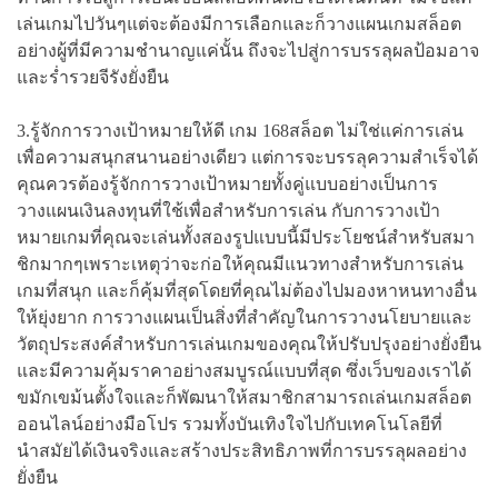
เล่นเกมไปวันๆแต่จะต้องมีการเลือกและก็วางแผนเกมสล็อต
อย่างผู้ที่มีความชำนาญแค่นั้น ถึงจะไปสู่การบรรลุผลป้อมอาจ
และร่ำรวยจีรังยั่งยืน
3.รู้จักการวางเป้าหมายให้ดี เกม 168สล็อต ไม่ใช่แค่การเล่น
เพื่อความสนุกสนานอย่างเดียว แต่การจะบรรลุความสำเร็จได้
คุณควรต้องรู้จักการวางเป้าหมายทั้งคู่แบบอย่างเป็นการ
วางแผนเงินลงทุนที่ใช้เพื่อสำหรับการเล่น กับการวางเป้า
หมายเกมที่คุณจะเล่นทั้งสองรูปแบบนี้มีประโยชน์สำหรับสมา
ชิกมากๆเพราะเหตุว่าจะก่อให้คุณมีแนวทางสำหรับการเล่น
เกมที่สนุก และก็คุ้มที่สุดโดยที่คุณไม่ต้องไปมองหาหนทางอื่น
ให้ยุ่งยาก การวางแผนเป็นสิ่งที่สำคัญในการวางนโยบายและ
วัตถุประสงค์สำหรับการเล่นเกมของคุณให้ปรับปรุงอย่างยั่งยืน
และมีความคุ้มราคาอย่างสมบูรณ์แบบที่สุด ซึ่งเว็บของเราได้
ขมักเขม้นตั้งใจและก็พัฒนาให้สมาชิกสามารถเล่นเกมสล็อต
ออนไลน์อย่างมือโปร รวมทั้งบันเทิงใจไปกับเทคโนโลยีที่
นำสมัยได้เงินจริงและสร้างประสิทธิภาพที่การบรรลุผลอย่าง
ยั่งยืน