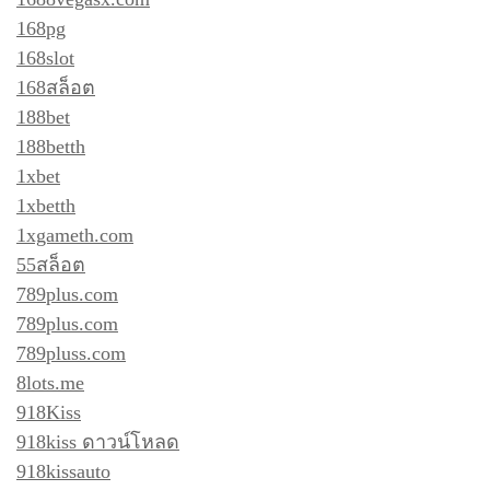
168pg
168slot
168สล็อต
188bet
188betth
1xbet
1xbetth
1xgameth.com
55สล็อต
789plus.com
789plus.com
789pluss.com
8lots.me
918Kiss
918kiss ดาวน์โหลด
918kissauto