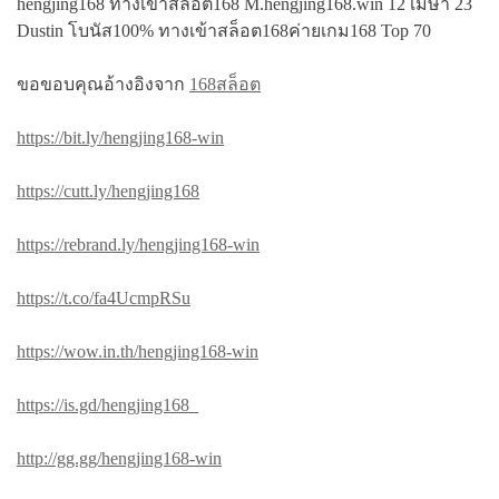
hengjing168 ทางเข้าสล็อต168 M.hengjing168.win 12 เมษา 23
Dustin โบนัส100% ทางเข้าสล็อต168ค่ายเกม168 Top 70
ขอขอบคุณอ้างอิงจาก
168สล็อต
https://bit.ly/hengjing168-win
https://cutt.ly/hengjing168
https://rebrand.ly/hengjing168-win
https://t.co/fa4UcmpRSu
https://wow.in.th/hengjing168-win
https://is.gd/hengjing168_
http://gg.gg/hengjing168-win