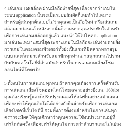
4.เล่นเกม 168สล็อต ผ่านมือถือง่ายที่สุด เนื่องจากว่าเกมใน
ระบบ application นั้นจะเป็นระบบสัมผัสก็เลยทำให้เหมาะ
สำหรับผู้เล่นทุกต้นแบบไม่ว่าคุณจะเป็นมือใหม่ หรือเล่นเกม
สล็อตมาก่อนแล้วหลังจากนั้นก็ตามหากคุณประทับใจสำหรับ
เพื่อการเล่นเกมสล็อตอยู่แล้ว แนะนำให้ไปโหลด application
มาเล่นจะเหมาะสมที่สุด เพราะเกมในมือถือจะเล่นง่ายดายยิ่ง
กว่าเกมในคอมคอมพิวเตอร์ทั้งยังเป็นเกมที่มีหลากหลายรูป
แบบ และก็เหมาะสำหรับสมาชิกทุกท่านมาสนุกสนานไปร่วม
กันกับเทคโนโลยีที่ล้ำสมัยสำหรับในการเล่นเกมเสี่ยงโชค
ออนไลน์ที่โคตรปัง
5.ตั้งงบในการเล่นเกมทุกหน ถ้าหากคุณต้องการเสร็จสำหรับ
การเล่นเกมเสี่ยงโชคออนไลน์โดยเฉพาะอย่างยิ่งเกม
168slot
คุณต้องเรียนรู้และก็ปรับปรุงตนเองให้เก่งขึ้นอย่างสม่ำเสมอ
เพื่อจะทำให้คุณเติบโตได้อย่างยั่งยืนสำหรับเพื่อการเล่นเกม
เสี่ยงโชคที่เว็บไซต์นี้ รวมทั้งการตั้งงบสำหรับในการเล่นทุก
คราวจะมีผลให้คุณศึกษาว่าคุณควรจะใช้งบประมาณอยู่ที่
เท่าใดต่อครั้ง เพื่อจะทำให้คุณไม่ตกระกำลำบากและไม่แย่ลง