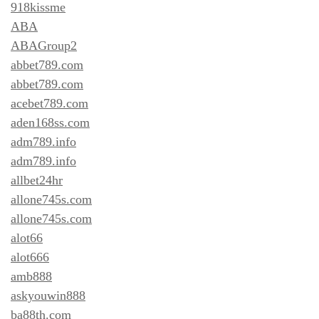
918kissme
ABA
ABAGroup2
abbet789.com
abbet789.com
acebet789.com
aden168ss.com
adm789.info
adm789.info
allbet24hr
allone745s.com
allone745s.com
alot66
alot666
amb888
askyouwin888
ba88th.com