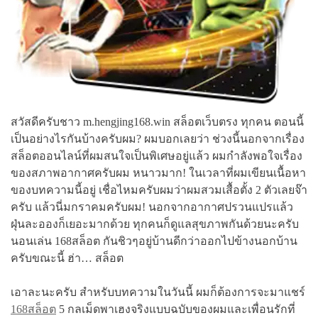
สวัสดีครับชาว m.hengjing168.win สล็อตเว็บตรง ทุกคน ตอนนี้
เป็นอย่างไรกันบ้างครับผม? ผมบอกเลยว่า ช่วงนี้นอกจากเรื่อง
สล็อตออนไลน์ที่ผมสนใจเป็นพิเศษอยู่แล้ว ผมกำลังพอใจเรื่อง
ของสภาพอากาศครับผม หนาวมาก! ในเวลาที่ผมเขียนเนื้อหา
ของบทความนี้อยู่ เชื่อไหมครับผมว่าผมสวมเสื้อตั้ง 2 ตัวเลยจ๊า
ครับ แล้วนี่มกราคมครับผม! นอกจากอากาศปรวนแปรแล้ว
ฝุ่นละอองก็เยอะมากด้วย ทุกคนก็ดูแลสุขภาพกันด้วยนะครับ
นอนเล่น 168สล็อต กันชิวๆอยู่บ้านดีกว่าออกไปข้างนอกบ้าน
ครับขณะนี้ ฮ่า… สล็อต
เอาละนะครับ สำหรับบทความในวันนี้ ผมก็ต้องการจะมาแชร์
168สล็อต
5 กลเม็ดพาเฮงจริงแบบฉบับของผมและเพื่อนรักที่