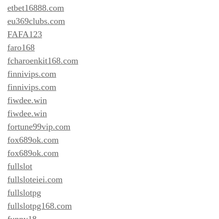
etbet16888.com
eu369clubs.com
FAFA123
faro168
fcharoenkit168.com
finnivips.com
finnivips.com
fiwdee.win
fiwdee.win
fortune99vip.com
fox689ok.com
fox689ok.com
fullslot
fullsloteiei.com
fullslotpg
fullslotpg168.com
funny18