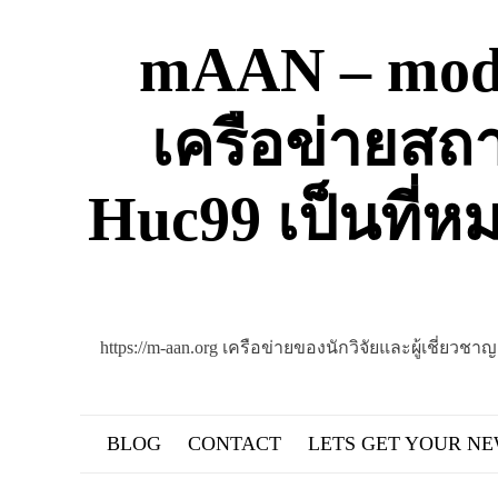
Skip
to
mAAN – mode
content
เครือข่ายสถ
Huc99 เป็นที่ห
https://m-aan.org เครือข่ายของนักวิจัยและผู้เชี่ยว
BLOG
CONTACT
LETS GET YOUR NE