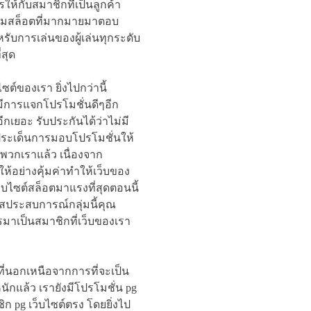
รให้กับสมาชิกที่เป็นลูกค้า
เกมสล็อตที่มากมายมาตอบ
ับการเล่นของผู้เล่นทุกระดับ
่สุด
ไซต์ของเรา ยิ่งไปกว่านี้
มีการแจกโปรโมชั่นดีๆอีก
กเยอะ รับประกันได้ว่าไม่มี
ทประเด็นการมอบโปรโมชั่นให้
งพวกเราแล้ว เนื่องจาก
้อย่างคุ้มค่าทำให้เว็บของ
็บไซต์สล็อตมาแรงที่สุดตอนนี้
ัสประสบการณ์กลุ่มนี้คุณ
มาเป็นสมาชิกที่เว็บของเรา
ที่นอกเหนือจากการที่จะเป็น
นักแล้ว เรายังมีโปรโมชั่น pg
 pg เว็บไซต์ตรง โดยยิ่งไป