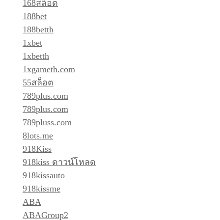
168สล็อต
188bet
188betth
1xbet
1xbetth
1xgameth.com
55สล็อต
789plus.com
789plus.com
789pluss.com
8lots.me
918Kiss
918kiss ดาวน์โหลด
918kissauto
918kissme
ABA
ABAGroup2