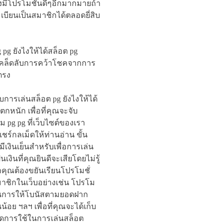
งมีโปรโมชั่นดีๆอีกมากมายถ้า
ียนเป็นสมาชิกได้ตลอดยี่สิบ
pg ยังไงให้ได้สล็อต pg
 เคล็ดลับการคว้าโชคจากการ
ตรง
ับการเล่นสล็อต pg ยังไงให้ได้
ตกหนัก เพื่อที่คุณจะจับ
 pg pg ที่เว็บไซต์ของเรา
์กลเม็ดให้ท่านอ่าน ขั้น
งินเย็นสำหรับเพื่อการเล่น
ป็นเงินที่คุณยินดีจะเสียโดยไม่รู้
มาคุณต้องขยันเรียนโปรโมชั่
มาชิกในเว็บอย่างเช่น โปรโม
ั่นการให้โบนัสตามยอดฝาก
อย ฯลฯ เพื่อที่คุณจะได้เก็บ
จัดการใช้ในการเล่นสล็อต