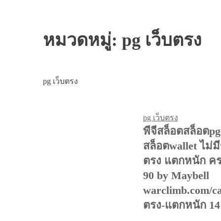
หมวดหมู่:
pg เว็บตรง
pg เว็บตรง
pg เว็บตรง
พีจีสล็อตสล็อตpg
สล็อตwallet ไม่มี
ตรง แตกหนัก คร
90 by Maybell
warclimb.com/ca
ตรง-แตกหนัก 14