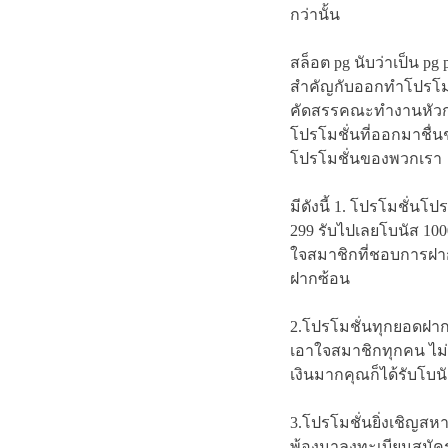
กว่านั้น
สล็อต pg นับว่าเป็น pg 
สำคัญกับออกทำโปรโมชั
คัดสรรคณะทำงานหัวก
โปรโมชั่นที่ออกมาชื่น
โปรโมชั่นของพวกเรา
มีดังนี้ 1. โปรโมชั่นโป
299 รับไปเลยโบนัส 100
ใจสมาชิกที่ชอบการฝา
ฝากซ้อน
2.โปรโมชั่นทุกยอดฝา
เอาใจสมาชิกทุกคน ไม่
เงินมากคุณก็ได้รับโบ
3.โปรโมชั่นยิ่งเชิญสหาย
พ้องมาลงทะเบียนสมัค