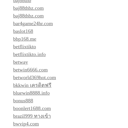
baj88thb
baj88thbz.com
baj88thbz.com
bar4game24hr.com
baslot168
bbp168.me
betflixtikto
betflixtikto.info
betway
betwin6666.com
betworld369hot.com
bkkwin เครดิตฟรี
bluewin8888.info
bonus888
boonlert1688.com
brazil999 ทางเข้า
bwvip4.com