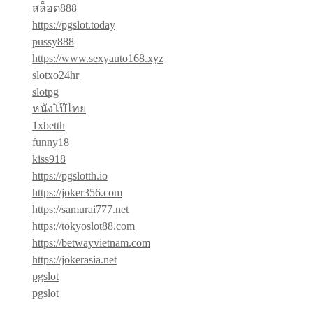
สล็อต888
https://pgslot.today
pussy888
https://www.sexyauto168.xyz
slotxo24hr
slotpg
หนังโป๊ไทย
1xbetth
funny18
kiss918
https://pgslotth.io
https://joker356.com
https://samurai777.net
https://tokyoslot88.com
https://betwayvietnam.com
https://jokerasia.net
pgslot
pgslot