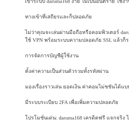
เข้าระบบ daruma168 ง่าย ไม่เป็นอันตราย ใช้งาน
ทางเข้าที่เสถียรและก็ปลอดภัย
ไม่ว่าคุณจะเล่นผ่านมือถือหรือคอมพิวเตอร์ dar
ใช้ VPN พร้อมระบบความปลอดภัย SSL แล้วก
การจัดการบัญชีผู้ใช้งาน
ตั้งค่าความเป็นส่วนตัวรวมทั้งรหัสผ่าน
มองเรื่องราวเล่น ยอดเงิน ค่าคอมไม่ชชันได้แบ
มีระบบระเบียบ 2FA เพื่อเพิ่มความปลอดภัย
โปรโมชั่นเด่น: daruma168 เครดิตฟรี แจกจริง ไ