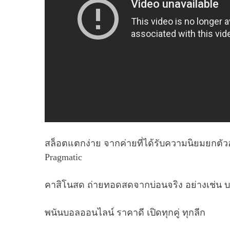
สล็อตแตกง่าย จากค่ายที่ได้รับความนิยมยกตัวอ
Pragmatic
คาสิโนสด ถ่ายทอดสดจากบ่อนจริง อย่างเช่น บา
พนันบอลออนไลน์ ราคาดี เปิดทุกคู่ ทุกลีก