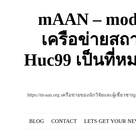
Skip
to
mAAN – mode
content
เครือข่ายสถ
Huc99 เป็นที่ห
https://m-aan.org เครือข่ายของนักวิจัยและผู้เชี่ยว
BLOG
CONTACT
LETS GET YOUR NE