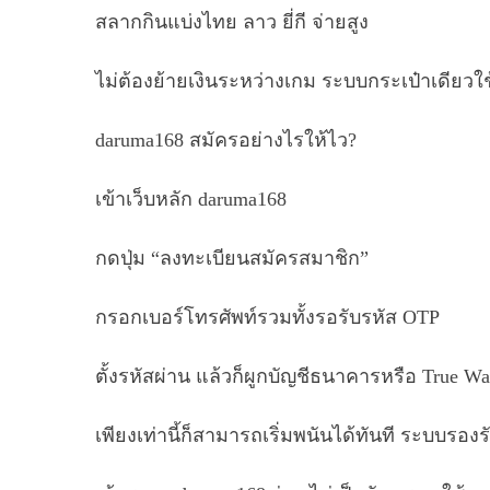
สลากกินแบ่งไทย ลาว ยี่กี จ่ายสูง
ไม่ต้องย้ายเงินระหว่างเกม ระบบกระเป๋าเดียว
daruma168 สมัครอย่างไรให้ไว?
เข้าเว็บหลัก daruma168
กดปุ่ม “ลงทะเบียนสมัครสมาชิก”
กรอกเบอร์โทรศัพท์รวมทั้งรอรับรหัส OTP
ตั้งรหัสผ่าน แล้วก็ผูกบัญชีธนาคารหรือ True Wal
เพียงเท่านี้ก็สามารถเริ่มพนันได้ทันที ระบบรอง