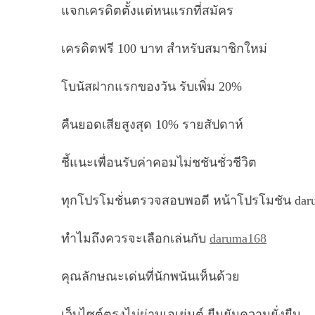
แจกเครดิตตั้งแต่หนแรกที่สมัคร
เครดิตฟรี 100 บาท สำหรับสมาชิกใหม่
โบนัสฝากแรกของวัน รับเพิ่ม 20%
คืนยอดเสียสูงสุด 10% รายสัปดาห์
ชี้แนะเพื่อนรับค่าคอมไม่ชชันชั่วชีวิต
ทุกโปรโมชั่นตรวจสอบพอดี หน้าโปรโมชัน dar
ทำไมถึงควรจะเลือกเล่นกับ
daruma168
คุณลักษณะเด่นที่นักพนันเห็นด้วย
เว็บไซต์ตรงไม่ผ่านเอเย่นต์ ยืนยันความยั่งยืน