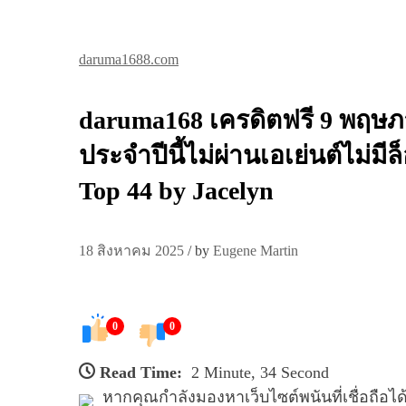
daruma1688.com
daruma168 เครดิตฟรี 9 พฤษ
ประจำปีนี้ไม่ผ่านเอเย่นต์ไม่ม
Top 44 by Jacelyn
18 สิงหาคม 2025
/
by
Eugene Martin
0
0
Read Time:
2 Minute, 34 Second
หากคุณกำลังมองหาเว็บไซต์พนันที่เชื่อถือไ