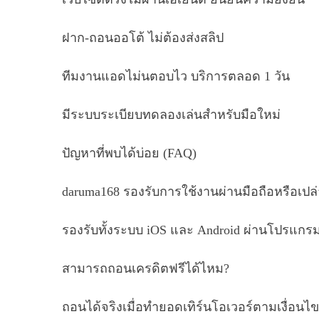
ฝาก-ถอนออโต้ ไม่ต้องส่งสลิป
ทีมงานแอดไม่นตอบไว บริการตลอด 1 วัน
มีระบบระเบียบทดลองเล่นสำหรับมือใหม่
ปัญหาที่พบได้บ่อย (FAQ)
daruma168 รองรับการใช้งานผ่านมือถือหรือเปล่
รองรับทั้งระบบ iOS และ Android ผ่านโปรแกรมเ
สามารถถอนเครดิตฟรีได้ไหม?
ถอนได้จริงเมื่อทำยอดเทิร์นโอเวอร์ตามเงื่อนไ