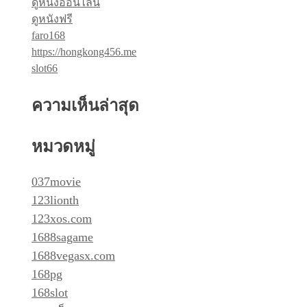
ดูหนังออนไลน์
ดูหนังฟรี
faro168
https://hongkong456.me
slot66
ความเห็นล่าสุด
หมวดหมู่
037movie
123lionth
123xos.com
1688sagame
1688vegasx.com
168pg
168slot