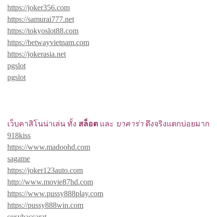
https://joker356.com
https://samurai777.net
https://tokyoslot88.com
https://betwayvietnam.com
https://jokerasia.net
pgslot
pgslot
เว็บคาสิโนน่าเล่น ทั้ง
สล็อต
และ
บาคาร่า
ตึงจริงแตกบ่อยมาก
918kiss
https://www.madoohd.com
sagame
https://joker123auto.com
http://www.movie87hd.com
https://www.pussy888play.com
https://pussy888win.com
sexybaccarat