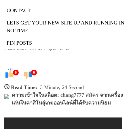
CONTACT
chang7777
LETS GET YOUR NEW SITE UP AND RUNNING IN
How you can Take The Headache Out Of
NO TIME!
Chang7777 เครดิตฟรี
PIN POSTS
2 เมษายน 2025
/
by
Eugene Martin
0
0
Read Time:
3 Minute, 24 Second
ความเข้าใจในสล็อต:
chang7777 สมัคร
จากเครื่อง
เล่นในคาสิโนสู่เกมออนไลน์ที่ได้รับความนิยม