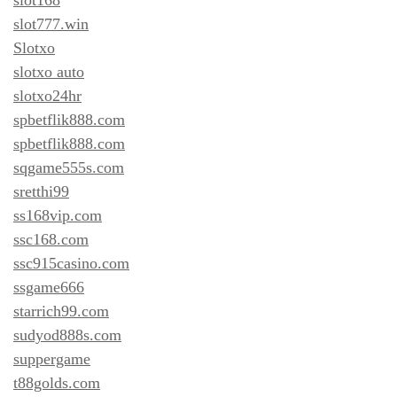
slot777.win
Slotxo
slotxo auto
slotxo24hr
spbetflik888.com
spbetflik888.com
sqgame555s.com
sretthi99
ss168vip.com
ssc168.com
ssc915casino.com
ssgame666
starrich99.com
sudyod888s.com
suppergame
t88golds.com