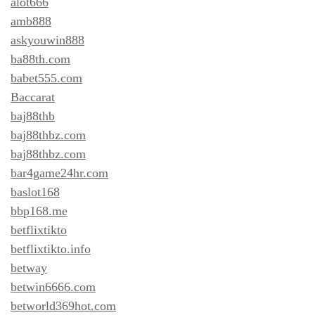
alot666
amb888
askyouwin888
ba88th.com
babet555.com
Baccarat
baj88thb
baj88thbz.com
baj88thbz.com
bar4game24hr.com
baslot168
bbp168.me
betflixtikto
betflixtikto.info
betway
betwin6666.com
betworld369hot.com