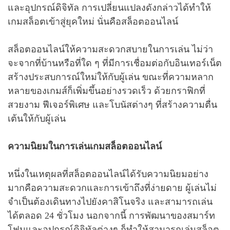
และอุปกรณ์ดิจิทัล การเปลี่ยนแปลงดังกล่าวได้ทำให้
เกมสล็อตเข้าสู่ยุคใหม่ นั่นคือสล็อตออนไลน์
สล็อตออนไลน์ให้ความสะดวกสบายในการเล่น ไม่ว่า
จะจากที่บ้านหรือที่ใด ๆ ที่มีการเชื่อมต่อกับอินเทอร์เน็ต
สร้างประสบการณ์ใหม่ให้กับผู้เล่น ขณะที่ความหลาก
หลายของเกมส์ก็เพิ่มขึ้นอย่างรวดเร็ว ด้วยกราฟิกที่
สวยงาม ฟีเจอร์พิเศษ และโบนัสต่างๆ ที่สร้างความตื่น
เต้นให้กับผู้เล่น
ความนิยมในการเล่นเกมสล็อตออนไลน์
หนึ่งในเหตุผลที่สล็อตออนไลน์ได้รับความนิยมอย่าง
มากคือความสะดวกและการเข้าถึงที่ง่ายดาย ผู้เล่นไม่
จำเป็นต้องเดินทางไปยังคาสิโนจริง และสามารถเล่น
ได้ตลอด 24 ชั่วโมง นอกจากนี้ การพัฒนาของสมาร์ท
โฟนและอุปกรณ์ดิจิทัลต่างๆ ก็ทำให้สามารถเล่นสล็อต