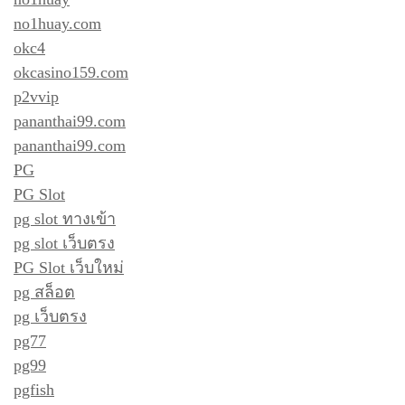
no1huay.com
okc4
okcasino159.com
p2vvip
pananthai99.com
pananthai99.com
PG
PG Slot
pg slot ทางเข้า
pg slot เว็บตรง
PG Slot เว็บใหม่
pg สล็อต
pg เว็บตรง
pg77
pg99
pgfish