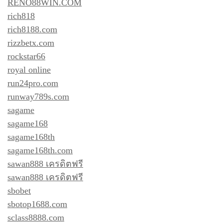
RENO88WIN.COM
rich818
rich8188.com
rizzbetx.com
rockstar66
royal online
run24pro.com
runway789s.com
sagame
sagame168
sagame168th
sagame168th.com
sawan888 เครดิตฟรี
sawan888 เครดิตฟรี
sbobet
sbotop1688.com
sclass8888.com