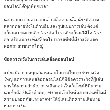
ออนไลน์ได้ทุกที่ทุกเวลา
นอกจากความสะดวกแล้ว สล็อตออนไลน์ยังมีความ
หลากหลายทั้งในด้านธีมและรูปแบบการเล่น ตั้งแต่
สล็อตแบบคลาสสิก 3 วงล้อ ไปจนถึงสล็อตวีดีโอ 5 วง
ล้อ หรือแม้กระทั่งสล็อตโปรเกรสซีฟที่มีรางวัลแจ็ค
พอตสะสมขนาดใหญ่
ข้อควรระวังในการเล่นสล็อตออนไลน์
แม้จะมีความสนุกสนานและโอกาสในการรับรางวัล
ใหญ่ แต่การเล่นสล็อตออนไลน์ก็มีข้อควรระวังที่ผู้เล่น
ควรให้ความสำคัญ การเลือกเล่นในเว็บไซต์ที่มีความ
น่าเชื่อถือเป็นสิ่งสำคัญ เพราะมีเว็บไซต์หลายแห่งที่ไม่มี
ความปลอดภัยและอาจทำให้ผู้เล่นเกิดความเสียหาย
ทางการเงิน