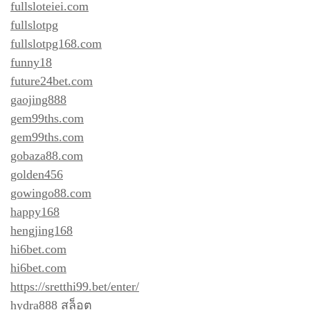
fullsloteiei.com
fullslotpg
fullslotpg168.com
funny18
future24bet.com
gaojing888
gem99ths.com
gem99ths.com
gobaza88.com
golden456
gowingo88.com
happy168
hengjing168
hi6bet.com
hi6bet.com
https://sretthi99.bet/enter/
hydra888 สล็อต