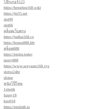
โจ๊กเกอร์123
https://hengjing168.wiki
https://jin55.net
slot99
slot66
สล็อตเว็บตรง
https://judhai168.co
https://bonus888.life
สล็อต888
https://pgslot.today
pussy888
https://www.sexyauto168.xyz
slotxo24hr
slotpg
หนังโป๊ไทย
1xbetth
funny18
kiss918
https://pgslotth.io