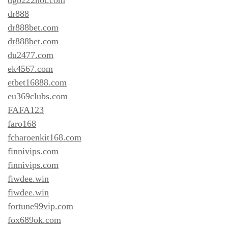
dr888
dr888bet.com
dr888bet.com
du2477.com
ek4567.com
etbet16888.com
eu369clubs.com
FAFA123
faro168
fcharoenkit168.com
finnivips.com
finnivips.com
fiwdee.win
fiwdee.win
fortune99vip.com
fox689ok.com