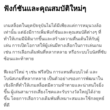
ฟังก์ชันและคุณสมบัติใหม่ๆ
เกมสล็อตในยุคปัจจุบันไม่ได้มีเพียงแค่การหมุนวงล้อ
เท่านั้น แต่ยังมีการเพิ่มฟังก์ชันและคุณสมบัติต่างๆ ที่
ทำให้เกมมีมิติมากขึ้นและสร้างความตื่นเต้นให้กับผู้
เล่น การเปิดโอกาสให้ผู้เล่นมีทางเลือกในการเล่นเกม
เช่น การเลือกเดิมพันที่หลากหลาย หรือระบบโบนัสที่ซับ
ซ้อนและท้าทาย
ฟีเจอร์ใหม่ ๆ เช่น ฟรีสปิน การแทนที่แบบไวด์ และ
โบนัสเกมที่หลากหลาย เป็นตัวอย่างของการพัฒนาใน
เชิงลึกที่ทำให้เกมสล็อตมีความท้าทายและน่าสนใจยิ่ง
ขึ้น ผู้เล่นสามารถเสี่ยงโชคและรับรางวัลใหญ่ได้ง่าย
ขึ้น โดยการเลือกวางเดิมพันที่เหมาะสมและใช้กลยุทธ์
ที่ดี