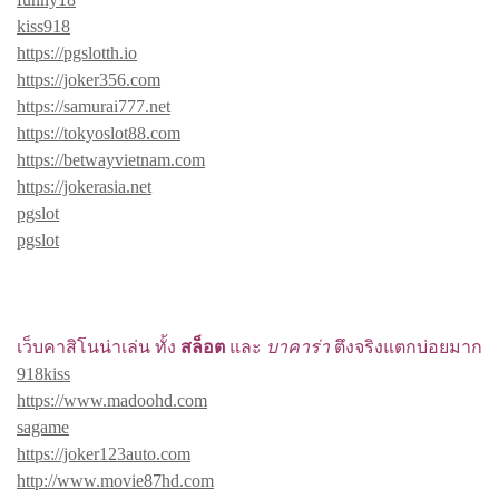
kiss918
https://pgslotth.io
https://joker356.com
https://samurai777.net
https://tokyoslot88.com
https://betwayvietnam.com
https://jokerasia.net
pgslot
pgslot
เว็บคาสิโนน่าเล่น ทั้ง
สล็อต
และ
บาคาร่า
ตึงจริงแตกบ่อยมาก
918kiss
https://www.madoohd.com
sagame
https://joker123auto.com
http://www.movie87hd.com