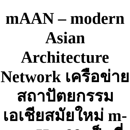
Skip
to
mAAN – modern
content
Asian
Architecture
Network เครือข่าย
สถาปัตยกรรม
เอเชียสมัยใหม่ m-