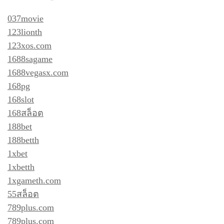
037movie
123lionth
123xos.com
1688sagame
1688vegasx.com
168pg
168slot
168สล็อต
188bet
188betth
1xbet
1xbetth
1xgameth.com
55สล็อต
789plus.com
789plus.com