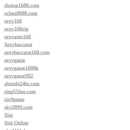
sbotop1688.com
sclass8888.com
sexy168
sexy168vip
sexyauto168
Sexybaccarat
sexybaccarat168.com
sexygame
sexygame1688k
sexygame992
shinobi24hr.com
sing55fun.com
six9game
sky2899.com
Slot
Slot Online