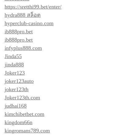
https://sretthi99.bet/enter/
hydra888 สล็อต
hyperclub-casino.com
ib888pro.bet
ib888pro.bet
infyplus888.com
Jinda55
jinda888
Joker123
joker123auto
joker123th
Joker123th.com
judhai168
kimchibetbet.com
kingdom66n
kingromans789.com