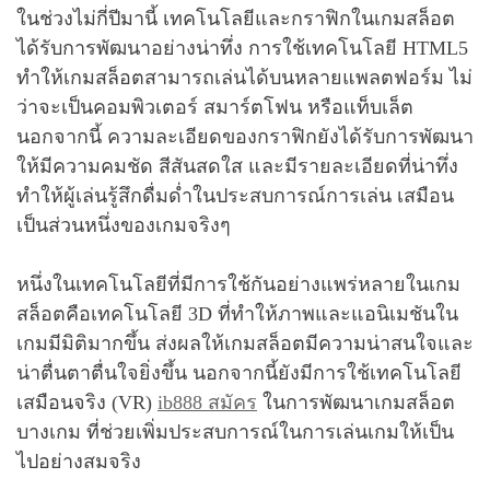
ในช่วงไม่กี่ปีมานี้ เทคโนโลยีและกราฟิกในเกมสล็อต
ได้รับการพัฒนาอย่างน่าทึ่ง การใช้เทคโนโลยี HTML5
ทำให้เกมสล็อตสามารถเล่นได้บนหลายแพลตฟอร์ม ไม่
ว่าจะเป็นคอมพิวเตอร์ สมาร์ตโฟน หรือแท็บเล็ต
นอกจากนี้ ความละเอียดของกราฟิกยังได้รับการพัฒนา
ให้มีความคมชัด สีสันสดใส และมีรายละเอียดที่น่าทึ่ง
ทำให้ผู้เล่นรู้สึกดื่มด่ำในประสบการณ์การเล่น เสมือน
เป็นส่วนหนึ่งของเกมจริงๆ
หนึ่งในเทคโนโลยีที่มีการใช้กันอย่างแพร่หลายในเกม
สล็อตคือเทคโนโลยี 3D ที่ทำให้ภาพและแอนิเมชันใน
เกมมีมิติมากขึ้น ส่งผลให้เกมสล็อตมีความน่าสนใจและ
น่าตื่นตาตื่นใจยิ่งขึ้น นอกจากนี้ยังมีการใช้เทคโนโลยี
เสมือนจริง (VR)
ib888 สมัคร
ในการพัฒนาเกมสล็อต
บางเกม ที่ช่วยเพิ่มประสบการณ์ในการเล่นเกมให้เป็น
ไปอย่างสมจริง