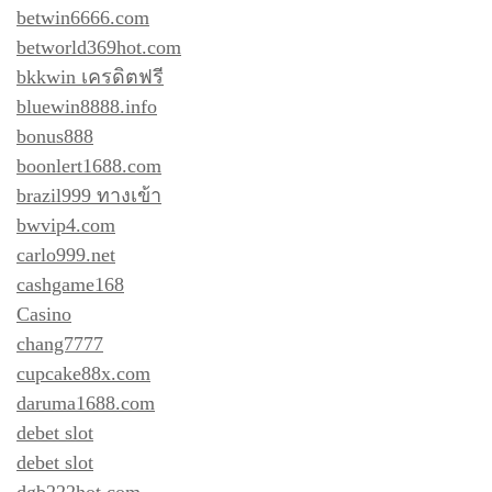
betwin6666.com
betworld369hot.com
bkkwin เครดิตฟรี
bluewin8888.info
bonus888
boonlert1688.com
brazil999 ทางเข้า
bwvip4.com
carlo999.net
cashgame168
Casino
chang7777
cupcake88x.com
daruma1688.com
debet slot
debet slot
dgb222hot.com