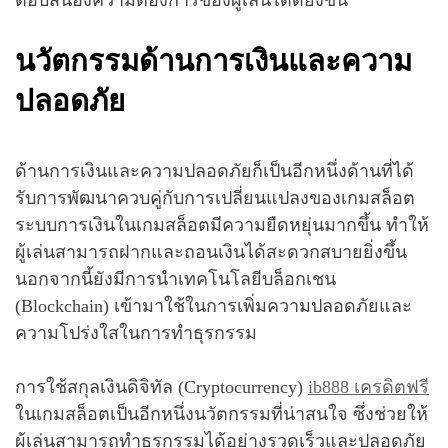
นวัตกรรมด้านการเงินและความ
ปลอดภัย
ด้านการเงินและความปลอดภัยก็เป็นอีกหนึ่งด้านที่ได้
รับการพัฒนาควบคู่กับการเปลี่ยนแปลงของเกมสล็อต
ระบบการเงินในเกมสล็อตมีความยืดหยุ่นมากขึ้น ทำให้
ผู้เล่นสามารถฝากและถอนเงินได้สะดวกสบายยิ่งขึ้น
นอกจากนี้ยังมีการนำเทคโนโลยีบล็อกเชน
(Blockchain) เข้ามาใช้ในการเพิ่มความปลอดภัยและ
ความโปร่งใสในการทำธุรกรรม
การใช้สกุลเงินดิจิทัล (Cryptocurrency)
ib888 เครดิตฟรี
ในเกมสล็อตเป็นอีกหนึ่งนวัตกรรมที่น่าสนใจ ซึ่งช่วยให้
ผู้เล่นสามารถทำธุรกรรมได้อย่างรวดเร็วและปลอดภัย