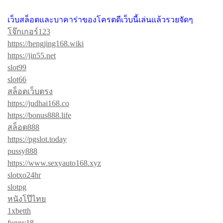
รื่
อ
เว็บสล็อตและบาคาร่าของโครตดีเว็บนี้เล่นแล้วรวยจัดๆ
ง
โจ๊กเกอร์123
https://hengjing168.wiki
https://jin55.net
slot99
slot66
สล็อตเว็บตรง
https://judhai168.co
https://bonus888.life
สล็อต888
https://pgslot.today
pussy888
https://www.sexyauto168.xyz
slotxo24hr
slotpg
หนังโป๊ไทย
1xbetth
funny18