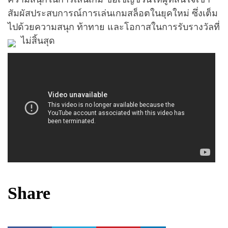
สัมผัสประสบการณ์การเล่นเกมสล็อตในยุคใหม่ ซึ่งเต็ม
ไปด้วยความสนุก ท้าทาย และโอกาสในการรับรางวัลที่
ไม่สิ้นสุด
Share