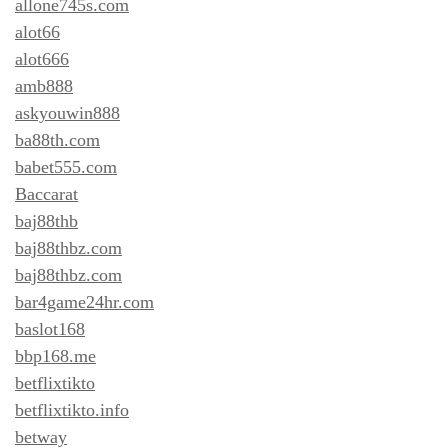
allone745s.com
alot66
alot666
amb888
askyouwin888
ba88th.com
babet555.com
Baccarat
baj88thb
baj88thbz.com
baj88thbz.com
bar4game24hr.com
baslot168
bbp168.me
betflixtikto
betflixtikto.info
betway