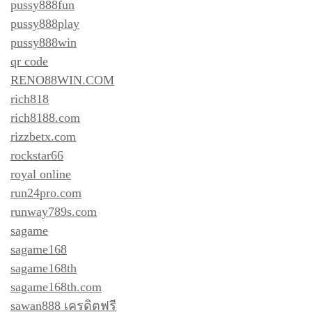
pussy888fun
pussy888play
pussy888win
qr code
RENO88WIN.COM
rich818
rich8188.com
rizzbetx.com
rockstar66
royal online
run24pro.com
runway789s.com
sagame
sagame168
sagame168th
sagame168th.com
sawan888 เครดิตฟรี