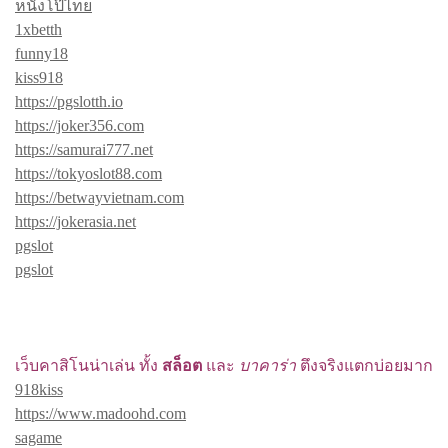
หนังโป๊ไทย
1xbetth
funny18
kiss918
https://pgslotth.io
https://joker356.com
https://samurai777.net
https://tokyoslot88.com
https://betwayvietnam.com
https://jokerasia.net
pgslot
pgslot
เว็บคาสิโนน่าเล่น ทั้ง
สล็อต
และ
บาคาร่า
ตึงจริงแตกบ่อยมาก
918kiss
https://www.madoohd.com
sagame