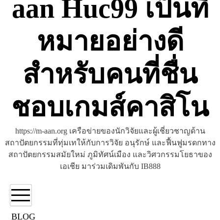
aan Huc99 เป็นที่
หมายอย่างดี
สำหรับคนที่ชื่น
ชอบเกมส์คาสิโน
https://m-aan.org เครือข่ายของนักวิจัยและผู้เชี่ยวชาญด้าน
สถาปัตยกรรมที่ทุ่มเทให้กับการวิจัย อนุรักษ์ และฟื้นฟูมรดกทาง
สถาปัตยกรรมสมัยใหม่ ภูมิทัศน์เมือง และวิศวกรรมโยธาของ
เอเชีย มาร่วมเดิมพันกับ IB888
BLOG