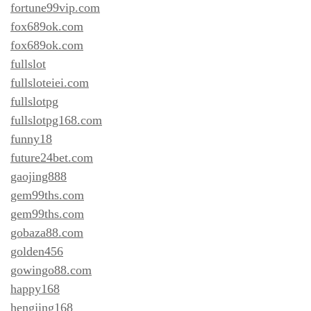
fortune99vip.com
fox689ok.com
fox689ok.com
fullslot
fullsloteiei.com
fullslotpg
fullslotpg168.com
funny18
future24bet.com
gaojing888
gem99ths.com
gem99ths.com
gobaza88.com
golden456
gowingo88.com
happy168
hengjing168