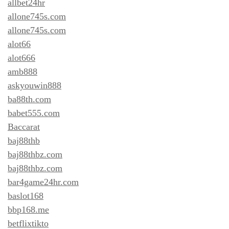
allbet24hr
allone745s.com
allone745s.com
alot66
alot666
amb888
askyouwin888
ba88th.com
babet555.com
Baccarat
baj88thb
baj88thbz.com
baj88thbz.com
bar4game24hr.com
baslot168
bbp168.me
betflixtikto