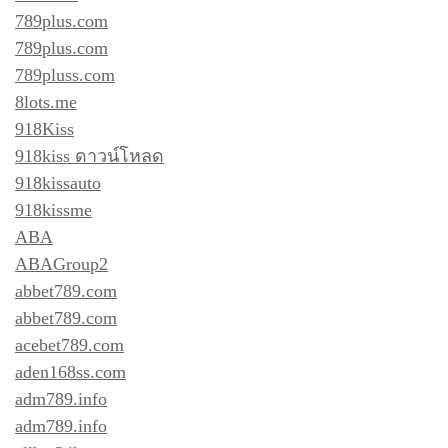
789plus.com
789plus.com
789pluss.com
8lots.me
918Kiss
918kiss ดาวน์โหลด
918kissauto
918kissme
ABA
ABAGroup2
abbet789.com
abbet789.com
acebet789.com
aden168ss.com
adm789.info
adm789.info