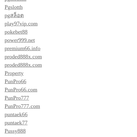
Pgslotth
pgสล็อต
play97vip.com
pokebet88
power999.net
premium66.info
proded888x.com
proded888x.com
Property
PunPro66
PunPro66.com
PunPro777
PunPro777.com
puntaek66
puntaek77
Pussy888