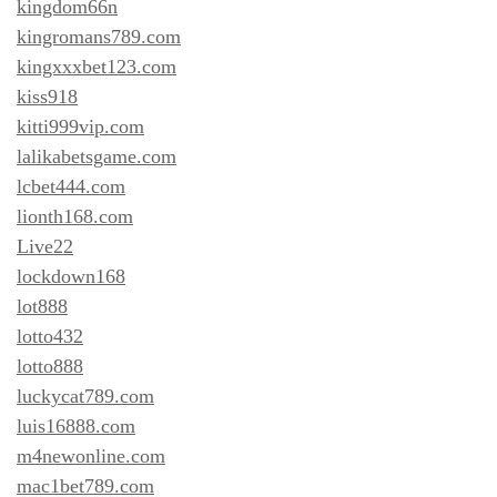
kingdom66n
kingromans789.com
kingxxxbet123.com
kiss918
kitti999vip.com
lalikabetsgame.com
lcbet444.com
lionth168.com
Live22
lockdown168
lot888
lotto432
lotto888
luckycat789.com
luis16888.com
m4newonline.com
mac1bet789.com