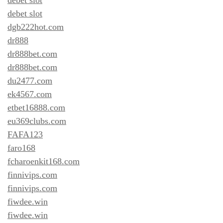
debet slot
dgb222hot.com
dr888
dr888bet.com
dr888bet.com
du2477.com
ek4567.com
etbet16888.com
eu369clubs.com
FAFA123
faro168
fcharoenkit168.com
finnivips.com
finnivips.com
fiwdee.win
fiwdee.win