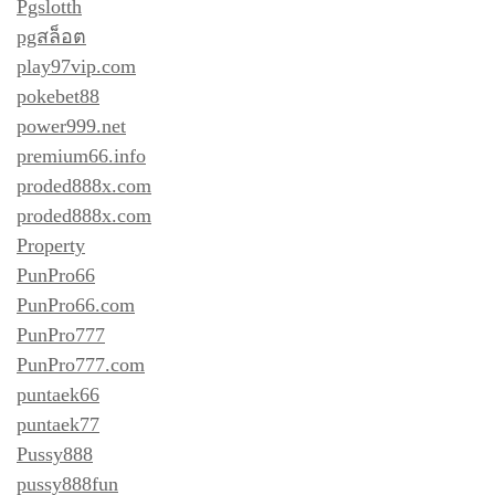
Pgslotth
pgสล็อต
play97vip.com
pokebet88
power999.net
premium66.info
proded888x.com
proded888x.com
Property
PunPro66
PunPro66.com
PunPro777
PunPro777.com
puntaek66
puntaek77
Pussy888
pussy888fun