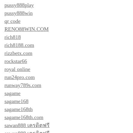
pussy888play
pussy888win
qr code
RENO88WIN.COM
rich818
rich8188.com
rizzbetx.com
rockstar66
royal online
run24pro.com
runway789s.com
sagame
sagame168
sagame168th
sagame168th.com
sawan888 เครดิตฟรี