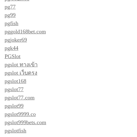
pg77
pg99
pgfish
pggold168bet.com
pgjoker69
pgk44
PGSlot
pgslot ทางเข้า
pgslot เว็บตรง
pgslot168
pgslot77
pgslot77.com
pgslot99
pgslot9999.co
pgslot999bets.com
pgslotfish