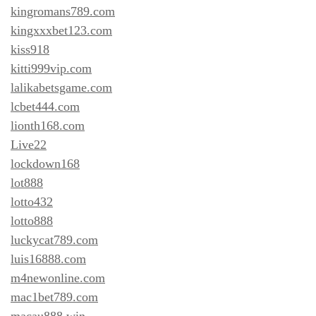
kingromans789.com
kingxxxbet123.com
kiss918
kitti999vip.com
lalikabetsgame.com
lcbet444.com
lionth168.com
Live22
lockdown168
lot888
lotto432
lotto888
luckycat789.com
luis16888.com
m4newonline.com
mac1bet789.com
macau888.win