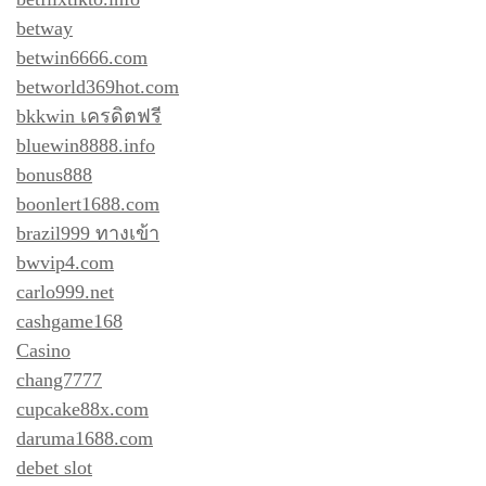
betway
betwin6666.com
betworld369hot.com
bkkwin เครดิตฟรี
bluewin8888.info
bonus888
boonlert1688.com
brazil999 ทางเข้า
bwvip4.com
carlo999.net
cashgame168
Casino
chang7777
cupcake88x.com
daruma1688.com
debet slot