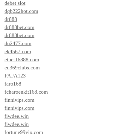
debet slot
dgb222hot.com
dr888
dr888bet.com
dr888bet.com
du2477.com
ek4567.com
etbet16888.com
eu369clubs.com
FAFA123
faro168
fcharoenkit168.com
finnivips.com
finnivips.com
fiwdee.win
fiwdee.win
fortune99vip.com