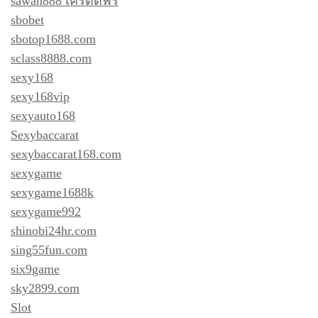
sawan888 เครดิตฟรี
sbobet
sbotop1688.com
sclass8888.com
sexy168
sexy168vip
sexyauto168
Sexybaccarat
sexybaccarat168.com
sexygame
sexygame1688k
sexygame992
shinobi24hr.com
sing55fun.com
six9game
sky2899.com
Slot