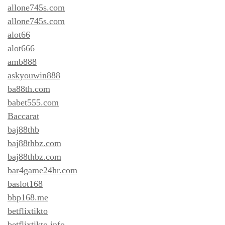
allone745s.com
allone745s.com
alot66
alot666
amb888
askyouwin888
ba88th.com
babet555.com
Baccarat
baj88thb
baj88thbz.com
baj88thbz.com
bar4game24hr.com
baslot168
bbp168.me
betflixtikto
betflixtikto.info