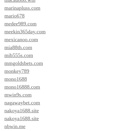
marinapluss.com
mario678
medee989.com
meekin365day.com
mexicanoo.com
mia88th.com
mib555s.com
mmgoldsbets.com
monkey789
mono1688
mono16888.com
mwin9s.com
nagawaybet.com
nakoya1688.site
nakoya1688.site
nbwin.me