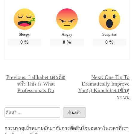
Sleepy
Angry
Surprise
0
%
0
%
0
%
แ
Previous:
Lalikabet เครดิต
Next:
One Tip To
ฟรี: This is What
Dramatically Improve
น
Professionals Do
You(r) Kimchibet เข้าสู่
ะ
ระบบ
แ
ค้นหา
น
สำหรับ:
ว
การบรรลุเป้าหมายมักมากับการตัดสินใจของเราในเวลาที่เรา
เ