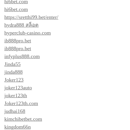
hi6bet.com
hi6bet.com
https://sretthi99.bet/enter/
hydra888 สล็อต
hyperclub-casino.com
ib888pro.bet
ib888pro.bet
infyplus888.com
Jinda55
jinda888
Joker123
joker123auto
joker123th
Joker123th.com
judhai168
kimchibetbet.com
kingdom66n