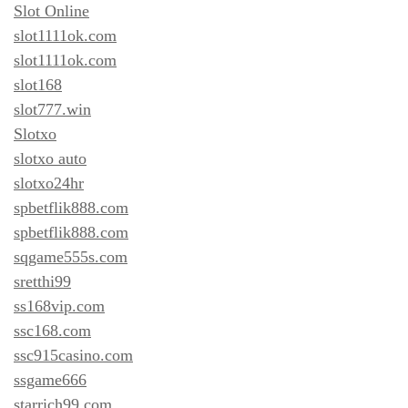
Slot Online
slot1111ok.com
slot1111ok.com
slot168
slot777.win
Slotxo
slotxo auto
slotxo24hr
spbetflik888.com
spbetflik888.com
sqgame555s.com
sretthi99
ss168vip.com
ssc168.com
ssc915casino.com
ssgame666
starrich99.com