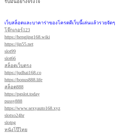
รับมันอย่างจริงใจ
รื่
อ
เว็บสล็อตและบาคาร่าของโครตดีเว็บนี้เล่นแล้วรวยจัดๆ
ง
โจ๊กเกอร์123
https://hengjing168.wiki
https://jin55.net
slot99
slot66
สล็อตเว็บตรง
https://judhai168.co
https://bonus888.life
สล็อต888
https://pgslot.today
pussy888
https://www.sexyauto168.xyz
slotxo24hr
slotpg
หนังโป๊ไทย