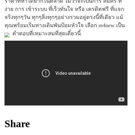
ราคาที่หาได้ยากในตลาด ไม่ว่าจะเป็นการ สมัคร ที่
ง่าย การ เข้าระบบ ที่เร็วทันใจ หรือ เครดิตฟรี ที่แจก
จริงทุกๆวัน ทุกๆสิ่งทุกๆอย่างรวมอยู่ตรงนี้ที่เดียว แม้
คุณพร้อมเริ่มทางเดิมพันป้อมหัวใจ เลือก m4new เป็น
คำตอบที่เหมาะสมที่สุดเดี๋ยวนี้
Share