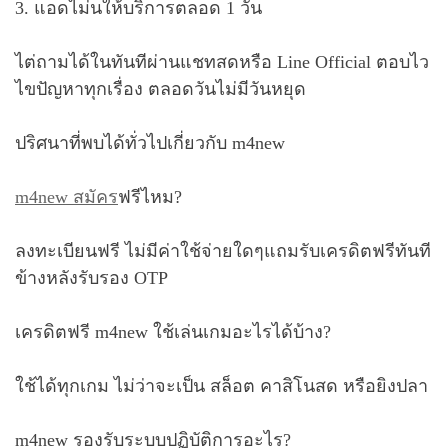
3. แอดไม่นให้บริการตลอด 1 วัน
ไต่ถามได้ในทันทีผ่านแชทสดหรือ Line Official ตอบไว
ไขปัญหาทุกเรื่อง ตลอดวันไม่มีวันหยุด
ปริศนาที่พบได้ทั่วไปเกี่ยวกับ m4new
m4new สมัคร
ฟรีไหม?
ลงทะเบียนฟรี ไม่มีค่าใช้จ่ายใดๆแถมรับเครดิตฟรีทันที
ข้างหลังรับรอง OTP
เครดิตฟรี m4new ใช้เล่นเกมอะไรได้บ้าง?
ใช้ได้ทุกเกม ไม่ว่าจะเป็น สล็อต คาสิโนสด หรือยิงปลา
m4new รองรับระบบปฏิบัติการอะไร?