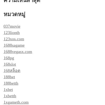
ความเห็นล่าสุด
หมวดหมู่
037movie
123lionth
123xos.com
1688sagame
1688vegasx.com
168pg
168slot
168สล็อต
188bet
188betth
1xbet
1xbetth
1xgameth.com