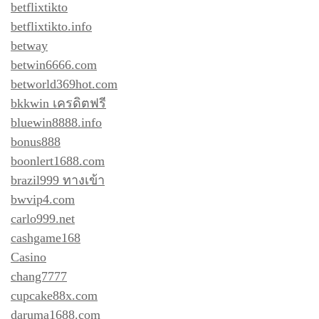
betflixtikto
betflixtikto.info
betway
betwin6666.com
betworld369hot.com
bkkwin เครดิตฟรี
bluewin8888.info
bonus888
boonlert1688.com
brazil999 ทางเข้า
bwvip4.com
carlo999.net
cashgame168
Casino
chang7777
cupcake88x.com
daruma1688.com