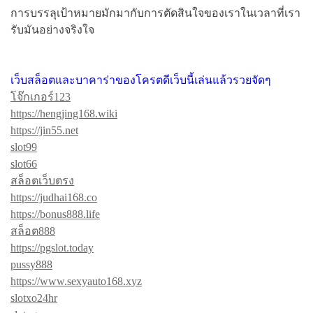
เ
การบรรลุเป้าหมายมักมากับการตัดสินใจของเราในเวลาที่เรา
รื่
รับมันอย่างจริงใจ
อ
ง
เว็บสล็อตและบาคาร่าของโครตดีเว็บนี้เล่นแล้วรวยจัดๆ
โจ๊กเกอร์123
https://hengjing168.wiki
https://jin55.net
slot99
slot66
สล็อตเว็บตรง
https://judhai168.co
https://bonus888.life
สล็อต888
https://pgslot.today
pussy888
https://www.sexyauto168.xyz
slotxo24hr