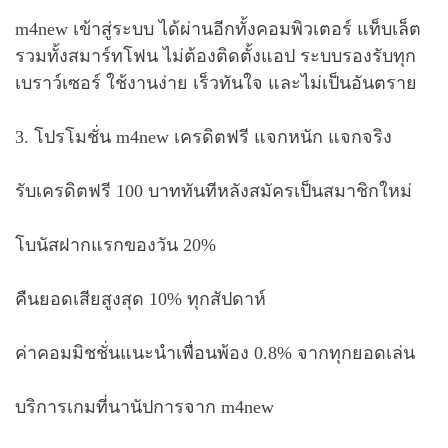
m4new เข้าสู่ระบบ ได้ผ่านอีกทั้งคอมพิวเตอร์ แท็บเล็ต
รวมทั้งสมาร์ทโฟน ไม่ต้องติดตั้งแอป ระบบรองรับทุก
เบราว์เซอร์ ใช้งานง่าย เร็วทันใจ และไม่เป็นอันตราย
3. โปรโมชั่น m4new เครดิตฟรี แจกหนัก แจกจริง
รับเครดิตฟรี 100 บาททันทีหลังสมัครเป็นสมาชิกใหม่
โบนัสฝากแรกของวัน 20%
คืนยอดเสียสูงสุด 10% ทุกสัปดาห์
ค่าคอมมิชชั่นแนะนำเพื่อนพ้อง 0.8% จากทุกยอดเล่น
บริการเกมที่นานัปการจาก m4new