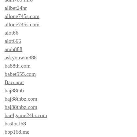
allbet24hr
allone745s.com
allone745s.com
alot66
alot666
amb888
askyouwin888
ba88th.com
babet555.com
Baccarat
baj88thb
baj88thbz.com
baj88thbz.com
bar4game24hr.com
baslot168
bbp168.me