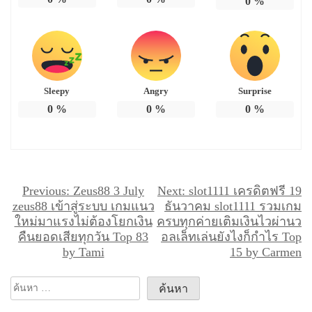
0
%
Sleepy
Angry
Surprise
0
%
0
%
0
%
แ
Previous:
Zeus88 3 July
Next:
slot1111 เครดิตฟรี 19
zeus88 เข้าสู่ระบบ เกมแนว
ธันวาคม slot1111 รวมเกม
น
ใหม่มาแรงไม่ต้องโยกเงิน
ครบทุกค่ายเติมเงินไวผ่านว
ะ
คืนยอดเสียทุกวัน Top 83
อลเล็ทเล่นยังไงก็กำไร Top
by Tami
15 by Carmen
แ
น
ค้นหา
ว
สำหรับ: