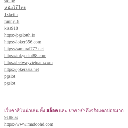
slotpg
หนังโป๊ไทย
1xbetth
funny18
kiss918
https://pgslotth.io
https://joker356.com
https://samurai777.net
https://tokyoslot88.com
https://betwayvietnam.com
https://jokerasia.net
pgslot
pgslot
เว็บคาสิโนน่าเล่น ทั้ง
สล็อต
และ
บาคาร่า
ตึงจริงแตกบ่อยมาก
918kiss
https://www.madoohd.com