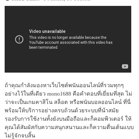
ถ้าคุณกำลังมองหาเว็บไซต์พนันออนไลน์ที่รวมทุกๆ
อย่างไว้ในที่เดียว mono1688 คือคำตอบที่เยี่ยมที่สุด ไม่
ว่าจะเป็นเกมคาสิโน สล็อต หรือพนันบอลออนไลน์ ที่นี่
พร้อมให้บริการอย่างครบถ้วนด้วยระบบที่นำสมัย
รองรับการใช้งานทั้งยังบนมือถือและก็คอมพิวเตอร์ ให้
คุณได้สัมผัสกับความสนุกสนานและก็ความตื่นเต้นแบบ
ไม่รู้จักจบสิ้น