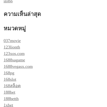
slot66
ความเห็นล่าสุด
หมวดหมู่
037movie
123lionth
123xos.com
1688sagame
1688vegasx.com
168pg
168slot
168สล็อต
188bet
188betth
1xbet