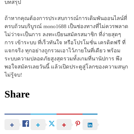
บทสรุป
ถ้าหากคุณต้องการประสบการณ์การเดิมพันออนไลน์ที่
ครบถ้วนบริบูรณ์ mono1688 เป็นช่องทางที่ไม่ควรพลาด
ไม่ว่าจะเป็นการ ลงทะเบียนสมัครสมาชิก ที่ง่ายสุดๆ
การ เข้าระบบ ที่เร็วทันใจ หรือโปรโมชั่น เครดิตฟรี ที่
แจกจริง ทุกอย่างถูกรวมเอาไว้ภายในที่เดียว พร้อม
ระบบความปลอดภัยสูงสุดรวมทั้งเกมที่นานัปการ พึง
พอใจสมัครเลยวันนี้ แล้วเปิดประตูสู่โลกของความสนุก
ไม่รู้จบ!
Share