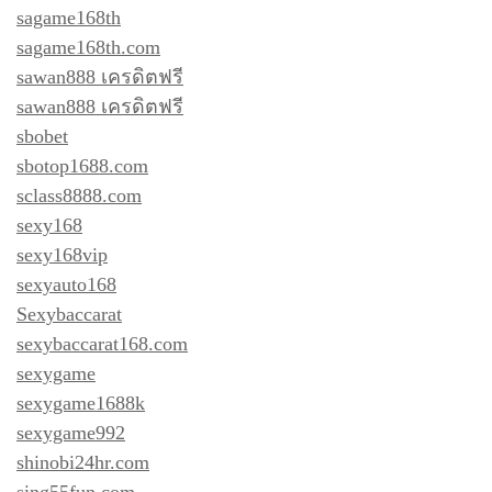
sagame168th
sagame168th.com
sawan888 เครดิตฟรี
sawan888 เครดิตฟรี
sbobet
sbotop1688.com
sclass8888.com
sexy168
sexy168vip
sexyauto168
Sexybaccarat
sexybaccarat168.com
sexygame
sexygame1688k
sexygame992
shinobi24hr.com
sing55fun.com