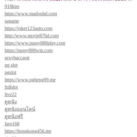
918kiss
https://www.madoohd.com
sagame
https://joker123auto.com
http://www.movie87hd.com
https://www.pussy888play.com
https://pussy888win.com
sexybaccarat
pg slot
pgslot
https://www.pgheng99.me
fullslot
live22
ดูหนัง
ดูหนังออนไลน์
ดูหนังฟรี
faro168
https://hongkong456.me