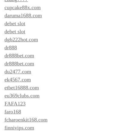
cupcake88x.com
daruma1688.com
debet slot
debet slot
dgb222hot.com
dr888
dr888bet.com
dr888bet.com
du2477.com
ek4567.com
etbet16888.com
eu369clubs.com
FAFA123
faro168
fcharoenkit168.com
finnivips.com