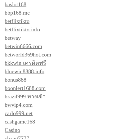
baslot168
bbp168.me
betflixtikto
betflixtikto.info
betway
betwin6666.com
betworld369hot.com
bkkwin เครดิตฟรี
bluewin8888.info
bonus888
boonlert1688.com
brazil999 ทางเข้า
bwvip4.com
carlo999.net
cashgame168
Casino
chang7777