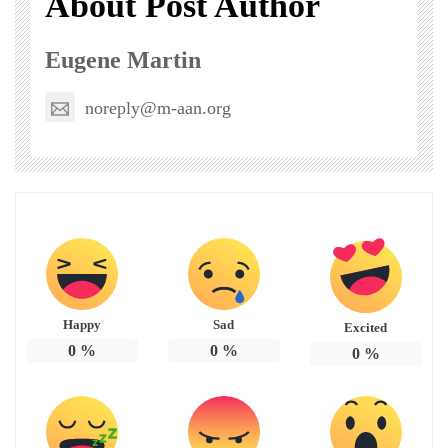
About Post Author
Eugene Martin
noreply@m-aan.org
Happy
Sad
Excited
0
%
0
%
0
%