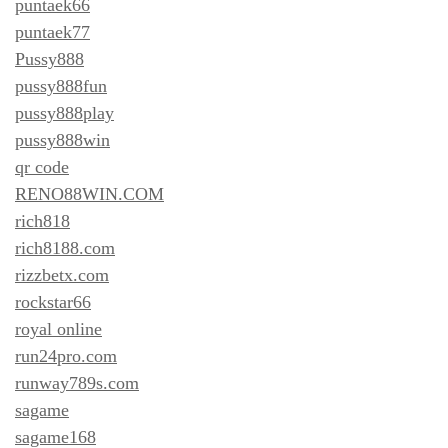
puntaek66
puntaek77
Pussy888
pussy888fun
pussy888play
pussy888win
qr code
RENO88WIN.COM
rich818
rich8188.com
rizzbetx.com
rockstar66
royal online
run24pro.com
runway789s.com
sagame
sagame168