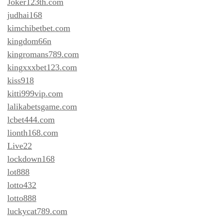
Joker123th.com
judhai168
kimchibetbet.com
kingdom66n
kingromans789.com
kingxxxbet123.com
kiss918
kitti999vip.com
lalikabetsgame.com
lcbet444.com
lionth168.com
Live22
lockdown168
lot888
lotto432
lotto888
luckycat789.com