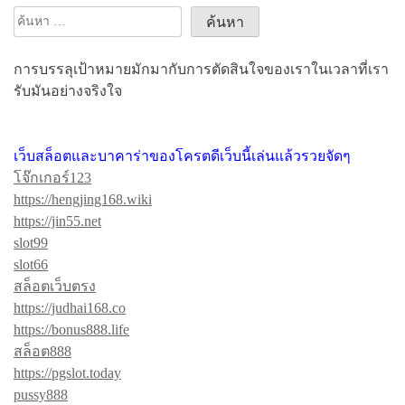
ง
ค้นหา
สำหรับ:
การบรรลุเป้าหมายมักมากับการตัดสินใจของเราในเวลาที่เรา
รับมันอย่างจริงใจ
เว็บสล็อตและบาคาร่าของโครตดีเว็บนี้เล่นแล้วรวยจัดๆ
โจ๊กเกอร์123
https://hengjing168.wiki
https://jin55.net
slot99
slot66
สล็อตเว็บตรง
https://judhai168.co
https://bonus888.life
สล็อต888
https://pgslot.today
pussy888