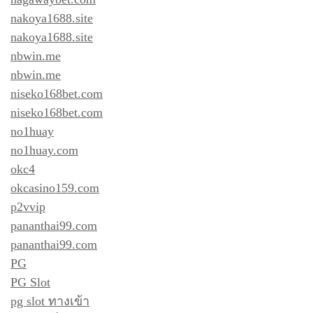
nakoya1688.site
nakoya1688.site
nbwin.me
nbwin.me
niseko168bet.com
niseko168bet.com
no1huay
no1huay.com
okc4
okcasino159.com
p2vvip
pananthai99.com
pananthai99.com
PG
PG Slot
pg slot ทางเข้า