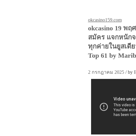
okcasino159.com
okcasino 19 พฤศ
สมัคร แจกหนักจน
ทุกค่ายในยูสเดี
Top 61 by Marib
2 กรกฎาคม 2025
/
by
E