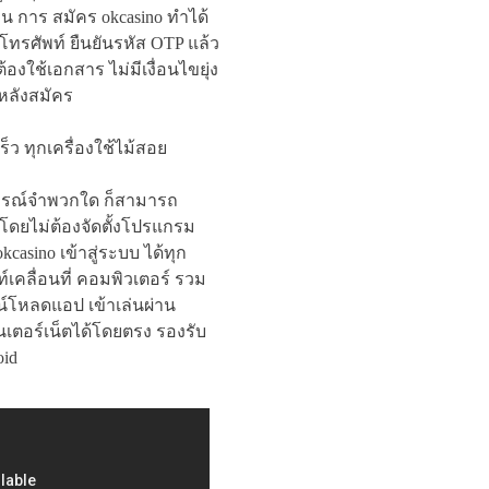
น การ สมัคร okcasino ทำได้
โทรศัพท์ ยืนยันรหัส OTP แล้ว
ต้องใช้เอกสาร ไม่มีเงื่อนไขยุ่ง
ีหลังสมัคร
เร็ว ทุกเครื่องใช้ไม้สอย
ุปกรณ์จำพวกใด ก็สามารถ
ี โดยไม่ต้องจัดตั้งโปรแกรม
kcasino เข้าสู่ระบบ ได้ทุก
์เคลื่อนที่ คอมพิวเตอร์ รวม
วน์โหลดแอป เข้าเล่นผ่าน
เตอร์เน็ตได้โดยตรง รองรับ
oid