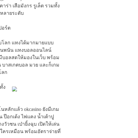
คาร่า เสือมังกร รูเล็ต รวมทั้ง
นหลายระดับ
ปอร์ต
ับโลก แทงได้มากมายแบบ
ก่อนพนัน แทงบอลออนไลน์
 มีบอลสดให้มองในเว็บ พร้อม
ช่น บาสเกตบอล มวย และก็เกม
งโลก
ั้ง
หลักแล้ว okcasino ยังมีเกม
น ป๊อกเด้ง ไพ่แคง น้ำเต้าปู
วัวชน เป่ายิ้งฉุบ เปิดให้เล่น
ีใครเหมือน พร้อมอัตราจ่ายที่