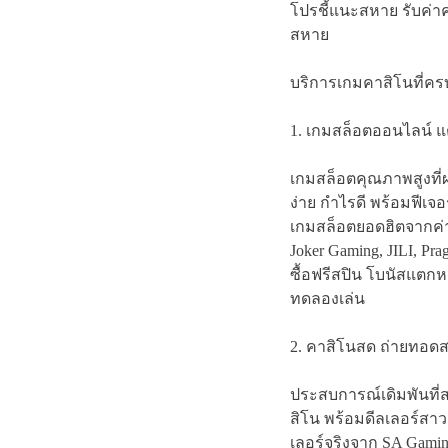
โปรชี้แนะสหาย รับค่
สหาย
บริการเกมคาสิโนที่ครบ
1. เกมสล็อตออนไลน์ แต
เกมสล็อตคุณภาพสูงที่
ง่าย กำไรดี พร้อมฟีเจอ
เกมสล็อตยอดฮิตจากค่าย
Joker Gaming, JILI, Pr
ซื้อฟรีสปิน โบนัสแตกห
ทดลองเล่น
2. คาสิโนสด ถ่ายทอด
ประสบการณ์เดิมพันที
สิโน พร้อมดีลเลอร์สา
เลอร์จริงจาก SA Gaming