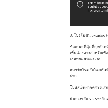
3. โปรโมชั่น okcasino เ
ข้อเสนอที่คุ้มที่สุดสำ
เพิ่มช่องทางสำหรับเพื
เล่นตลอดระยะเวลา
สมาชิกใหม่รับโดยทันที
ฝาก
โบนัสเงินฝากคราวแรก 
คืนยอดเสีย 5% รายสัปด