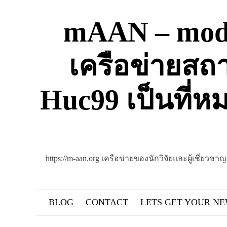
Skip
to
mAAN – mode
content
เครือข่ายสถ
Huc99 เป็นที่ห
https://m-aan.org เครือข่ายของนักวิจัยและผู้เชี่ยว
BLOG
CONTACT
LETS GET YOUR NE