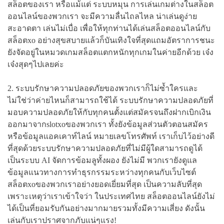
สล็อตของเรา หรือแม้แต่ ระบบหมุน การเล่นเกมต่างในสล็อต
ออนไลน์ของพวกเรา จะมีความลื่นไถลไหล น่าเล่นดูง่าย
สะอาดตา เล่นไม่เบื่อ เพื่อให้ทุกท่านได้เล่นสล็อตออนไลน์กับ
สล็อตxo อย่างสุขสบายแล้วก็บันเทิงใจที่สุดแถมอัตราการชนะ
ยังจัดอยู่ในหมวดเกมสล็อตแตกหนักทุกเกมในค่ายอีกด้วย เจ๋ง
เจ๋งสุดๆไปเลยค่ะ
2. ระบบรักษาความปลอดภัยของพวกเราก็ไม่ซ้ำใครและ
ไม่ใช่ว่าค่ายไหนก็สามารถใช้ได้ ระบบรักษาความปลอดภัยที่
มอบความปลอดภัยให้กับทุกคนตั้งแต่สมัครจนถึงฝากเบิกเงิน
ออกมาจากslotxoของพวกเรา ทั้งยังข้อมูลส่วนตัวตอนสมัคร
หรือข้อมูลแอคเคาท์ไลน์ หมายเลขโทรศัพท์ เราเก็บไว้อย่างดี
ที่สุดด้วยระบบรักษาความปลอดภัยที่ไม่มีผู้ใดสามารถดูได้
เป็นระบบ AI จัดการข้อมลูทั้งผอง ยังไม่มี พวกเรายังดูแล
ข้อมูลแนวทางการทำธุรกรรมระหว่างทุกคนกับเว็บไซต์
สล็อตxoของพวกเราอย่างยอดเยี่ยมที่สุด เป็นความลับที่สุด
เพราะเหตุว่าเราเข้าใจว่า ในประเทศไทย สล็อตออนไลน์ยังไม่
ได้เป็นที่ยอมรับกันอย่างมากมายรวมทั้งมีความเสี่ยง ดังนั้น
เล่นกับเราปราศจากภับแน่ๆแรง!