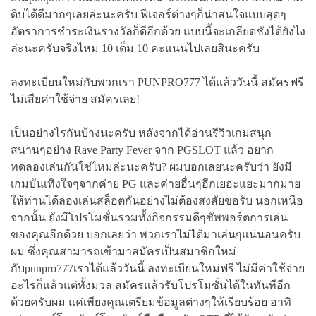
ดิบได้ดีมากๆเลยล่ะนะครับ ฟีเจอร์ต่างๆก็น่าสนใจแบบสุดๆ
อัตราการชำระเงินรางวัลก็ดีอีกด้วย แบบนี้จะเกลียดชังได้ยังไง
ล่ะนะครับจริงไหม 10 เต็ม 10 คะแนนไปเลยสินะครับ
ลงทะเบียนใหม่กับพวกเรา PUNPRO777 ได้แล้ววันนี้ สมัครฟรี
ไม่เสียค่าใช้จ่าย สมัครเลย!
เป็นอย่างไรกันบ้างนะครับ หลังจากได้อ่านรีวิวเกมสนุก
สนานๆอย่าง Rave Party Fever จาก PGSLOT แล้ว อยาก
ทดลองเล่นกันใช่ไหมล่ะนะครับ? ผมบอกเลยนะครับว่า ยังมี
เกมบันเทิงใจๆจากค่าย PG และค่ายอื่นๆอีกเยอะแยะมากมาย
ให้ท่านได้ลองเล่นสล็อตกันอย่างไม่ต้องสงสัยขอรับ นอกเหนือ
จากนั้น ยังมีโปรโมชั่นรวมทั้งกิจกรรมดีๆซัพพอร์ตการเล่น
ของคุณอีกด้วย บอกเลยว่า พวกเราไม่ได้มาเล่นๆแน่นอนครับ
ผม ซึ่งคุณสามารถเข้ามาสมัครเป็นสมาชิกใหม่
กับpunpro777เราได้แล้ววันนี้ ลงทะเบียนใหม่ฟรี ไม่มีค่าใช้จ่าย
อะไรก็แล้วแต่ทั้งมวล สมัครแล้วรับโปรโมชั่นได้ในทันทีอีก
ด้วยครับผม แค่เพียงคุณเตรียมข้อมูลต่างๆให้เรียบร้อย อาทิ