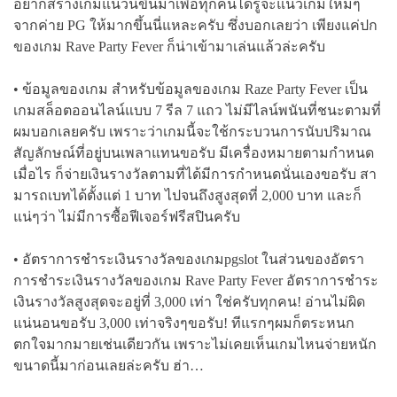
อยากสร้างเกมแนวนี้ขึ้นมาเพื่อทุกคนได้รู้จะแนวเกมใหม่ๆ
จากค่าย PG ให้มากขึ้นนี่แหละครับ ซึ่งบอกเลยว่า เพียงแค่ปก
ของเกม Rave Party Fever ก็น่าเข้ามาเล่นแล้วล่ะครับ
• ข้อมูลของเกม สำหรับข้อมูลของเกม Raze Party Fever เป็น
เกมสล็อตออนไลน์แบบ 7 รีล 7 แถว ไม่มีไลน์พนันที่ชนะตามที่
ผมบอกเลยครับ เพราะว่าเกมนี้จะใช้กระบวนการนับปริมาณ
สัญลักษณ์ที่อยู่บนเพลาแทนขอรับ มีเครื่องหมายตามกำหนด
เมื่อไร ก็จ่ายเงินรางวัลตามที่ได้มีการกำหนดนั่นเองขอรับ สา
มารถเบทได้ตั้งแต่ 1 บาท ไปจนถึงสูงสุดที่ 2,000 บาท และก็
แน่ๆว่า ไม่มีการซื้อฟีเจอร์ฟรีสปินครับ
• อัตราการชำระเงินรางวัลของเกมpgslot ในส่วนของอัตรา
การชำระเงินรางวัลของเกม Rave Party Fever อัตราการชำระ
เงินรางวัลสูงสุดจะอยู่ที่ 3,000 เท่า ใช่ครับทุกคน! อ่านไม่ผิด
แน่นอนขอรับ 3,000 เท่าจริงๆขอรับ! ทีแรกๆผมก็ตระหนก
ตกใจมากมายเช่นเดียวกัน เพราะไม่เคยเห็นเกมไหนจ่ายหนัก
ขนาดนี้มาก่อนเลยล่ะครับ ฮ่า…