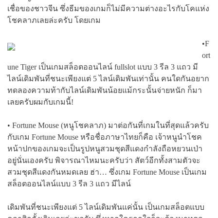
เชื่อของชาวจีน ซึ่งธีมของเกมก็ไม่มีความต่างอะไรกับโคแห่ง
โชคลาภเลยล่ะครับ โดยเกม
•F
ort
une Tiger เป็นเกมสล็อตออนไลน์ fullslot แบบ 3 รีล 3 แถว มี
ไลน์เดิมพันที่ชนะเพียงแต่ 5 ไลน์เดิมพันเท่านั้น คนใดกันอยาก
ทดลองความท้ากับไลน์เดิมพันน้อยแม้กระนั้นจ่ายหนัก ก็มา
เลยครับผมกับเกมนี้!
• Fortune Mouse (หนูโชคลาภ) มาต่อกันที่เกมในที่สุดแล้วครับ
กับเกม Fortune Mouse หรือชื่อภาษาไทยก็คือ เจ้าหนูนำโชค
หน้าปกของเกมจะเป็นรูปหนูสวมชุดสีแดงกำลังถือหยวนเป่า
อยู่นั่นเองครับ พิจารณาไหมนะครับว่า สัตว์อีกทั้งสามตัวจะ
สวมชุดสีแดงกันหมดเลย ฮ่า… ซึ่งเกม Fortune Mouse เป็นเกม
สล็อตออนไลน์แบบ 3 รีล 3 แถว มีไลน์
เดิมพันที่ชนะเพียงแต่ 5 ไลน์เดิมพันแค่นั้น เป็นเกมสล็อตแบบ