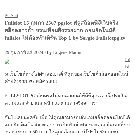
PGSlot
Fullslot 15 กุมภา 2567 pgslot ฟลูสล็อตพีจีเว็บจริง
สล็อตสาวถ้ำ ชวนเพื่อนยิ่งรวยฝาก-ถอนอัตโนมัติ
fullslot ไม่ต้องทำเทิร์น Top 1 by Sergio Fullslotpg.tv
29 กุมภาพันธ์ 2024
/
by
Eugene Martin
ful
lsl
ot
เว็บไซต์ตรงไม่ผ่านเอเย่นต์ ที่สุดของเว็บไซต์สล็อตออนไลน์
ค่ายดังจาก PG สมัครเลย!
FULLSLOTPG เว็บตรงไม่ผ่านเอเย่นต์ที่ดีที่สุดเวลานี้ ประกัน
ความแตกง่าย แตกหนัก และก็แตกจริงจากเรา
กันไปเลยนะครับ เพื่อให้คุณสามารถเล่นเกมสล็อตออนไลน์ได้
แบบจัดเต็ม ไม่พลาดทุกการเดิมพันสำคัญของคุณ มีเกมสล็อต
เยอะแยะกว่า 500 เกมให้คุณเลือกเล่น มีโปรโมชั่นและก็