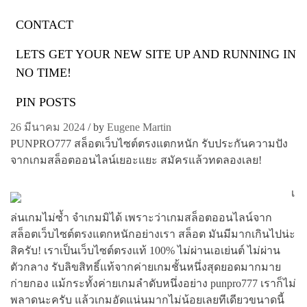
CONTACT
PunPro777
LETS GET YOUR NEW SITE UP AND RUNNING IN
Punpro777 เว็บPUNPRO คาสิโนออนไลน์เว็บแม่
NO TIME!
punpro777 ทดลองเล่น Top 61 by Candida สล็อต
Punpro777.work 19 March 24
PIN POSTS
26 มีนาคม 2024
/
by
Eugene Martin
PUNPRO777 สล็อตเว็บไซต์ตรงแตกหนัก รับประกันความปัง
จากเกมสล็อตออนไลน์เยอะแยะ สมัครแล้วทดลองเลย!
เ
ล่นเกมไม่ซ้ำ จำเกมมิได้ เพราะว่าเกมสล็อตออนไลน์จาก
สล็อตเว็บไซต์ตรงแตกหนักอย่างเรา สล็อต มันมีมากเกินไปน่ะ
สิครับ! เราเป็นเว็บไซต์ตรงแท้ 100% ไม่ผ่านเอเย่นต์ ไม่ผ่าน
ตัวกลาง รับลิขสิทธิ์แท้จากค่ายเกมชั้นหนึ่งสุดยอดมากมาย
ก่ายกอง แม้กระทั้งค่ายเกมลำดับหนึ่งอย่าง punpro777 เราก็ไม่
พลาดนะครับ แล้วเกมอัดแน่นมากไม่น้อยเลยทีเดียวขนาดนี้