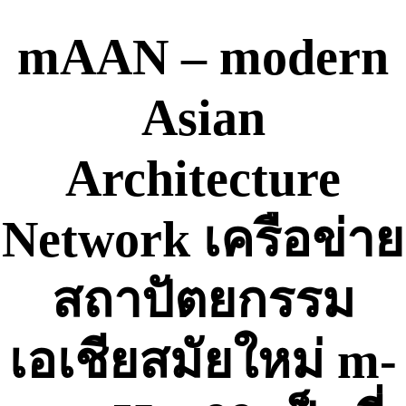
Skip
to
mAAN – modern
content
Asian
Architecture
Network เครือข่าย
สถาปัตยกรรม
เอเชียสมัยใหม่ m-