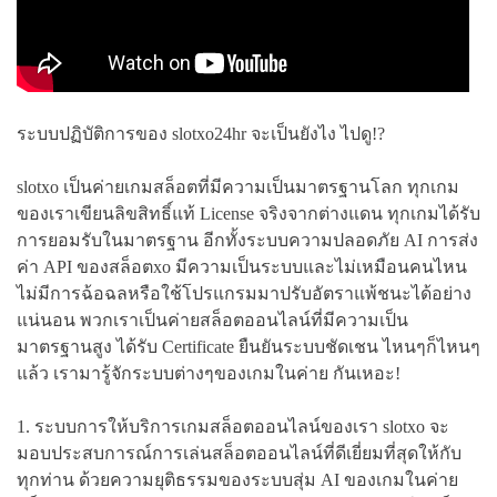
ระบบปฏิบัติการของ slotxo24hr จะเป็นยังไง ไปดู!?
slotxo เป็นค่ายเกมสล็อตที่มีความเป็นมาตรฐานโลก ทุกเกม
ของเราเขียนลิขสิทธิ์แท้ License จริงจากต่างแดน ทุกเกมได้รับ
การยอมรับในมาตรฐาน อีกทั้งระบบความปลอดภัย AI การส่ง
ค่า API ของสล็อตxo มีความเป็นระบบและไม่เหมือนคนไหน
ไม่มีการฉ้อฉลหรือใช้โปรแกรมมาปรับอัตราแพ้ชนะได้อย่าง
แน่นอน พวกเราเป็นค่ายสล็อตออนไลน์ที่มีความเป็น
มาตรฐานสูง ได้รับ Certificate ยืนยันระบบชัดเชน ไหนๆก็ไหนๆ
แล้ว เรามารู้จักระบบต่างๆของเกมในค่าย กันเหอะ!
1. ระบบการให้บริการเกมสล็อตออนไลน์ของเรา slotxo จะ
มอบประสบการณ์การเล่นสล็อตออนไลน์ที่ดีเยี่ยมที่สุดให้กับ
ทุกท่าน ด้วยความยุติธรรมของระบบสุ่ม AI ของเกมในค่าย