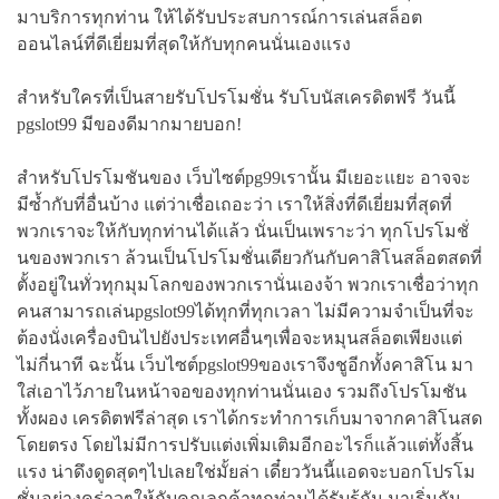
มาบริการทุกท่าน ให้ได้รับประสบการณ์การเล่นสล็อต
ออนไลน์ที่ดีเยี่ยมที่สุดให้กับทุกคนนั่นเองแรง
สำหรับใครที่เป็นสายรับโปรโมชั่น รับโบนัสเครดิตฟรี วันนี้
pgslot99 มีของดีมากมายบอก!
สำหรับโปรโมชันของ เว็บไซต์pg99เรานั้น มีเยอะแยะ อาจจะ
มีซ้ำกับที่อื่นบ้าง แต่ว่าเชื่อเถอะว่า เราให้สิ่งที่ดีเยี่ยมที่สุดที่
พวกเราจะให้กับทุกท่านได้แล้ว นั่นเป็นเพราะว่า ทุกโปรโมชั่
นของพวกเรา ล้วนเป็นโปรโมชั่นเดียวกันกับคาสิโนสล็อตสดที่
ตั้งอยู่ในทั่วทุกมุมโลกของพวกเรานั่นเองจ้า พวกเราเชื่อว่าทุก
คนสามารถเล่นpgslot99ได้ทุกที่ทุกเวลา ไม่มีความจำเป็นที่จะ
ต้องนั่งเครื่องบินไปยังประเทศอื่นๆเพื่อจะหมุนสล็อตเพียงแต่
ไม่กี่นาที ฉะนั้น เว็บไซต์pgslot99ของเราจึงชูอีกทั้งคาสิโน มา
ใส่เอาไว้ภายในหน้าจอของทุกท่านนั่นเอง รวมถึงโปรโมชัน
ทั้งผอง เครดิตฟรีล่าสุด เราได้กระทำการเก็บมาจากคาสิโนสด
โดยตรง โดยไม่มีการปรับแต่งเพิ่มเติมอีกอะไรก็แล้วแต่ทั้งสิ้น
แรง น่าดึงดูดสุดๆไปเลยใช่มั้ยล่า เดี๋ยววันนี้แอดจะบอกโปรโม
ชั่นอย่างคร่าวๆให้กับคุณลูกค้าทุกท่านได้รับรู้กัน มาเริ่มกัน