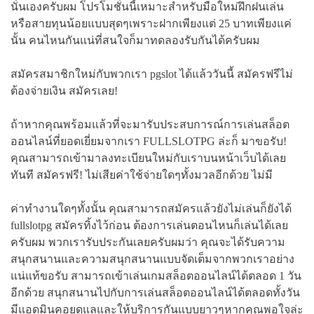
นั่นเองครับผม โปรโมชั่นนี้เหมาะสำหรับมือใหม่ฝึกฝนเล่น
หรือสายทุนน้อยแบบสุดๆเพราะฝากเพียงแต่ 25 บาทเพียงแค่
นั้น คนไหนกันแน่ที่สนใจก็มาทดลองรับกันได้ครับผม
สมัครสมาชิกใหม่กับพวกเรา pgslot ได้แล้ววันนี้ สมัครฟรีไม่
ต้องจ่ายเงิน สมัครเลย!
ถ้าหากคุณพร้อมแล้วที่จะมารับประสบการณ์การเล่นสล็อต
ออนไลน์ที่ยอดเยี่ยมจากเรา FULLSLOTPG ล่ะก็ มาขอรับ!
คุณสามารถเข้ามาลงทะเบียนใหม่กับเราบนหน้าเว็บได้เลย
ทันที สมัครฟรี! ไม่เสียค่าใช้จ่ายใดๆทั้งมวลอีกด้วย ไม่มี
ค่าทำงานใดๆทั้งนั้น คุณสามารถสมัครแล้วยังไม่เล่นก็ยังได้
fullslotpg สมัครทิ้งไว้ก่อน ต้องการเล่นตอนไหนก็เล่นได้เลย
ครับผม พวกเรารับประกันเลยครับผมว่า คุณจะได้รับความ
สนุกสนานและความสนุกสนานแบบจัดเต็มจากพวกเราอย่าง
แน่แท้ขอรับ สามารถเข้าเล่นเกมสล็อตออนไลน์ได้ตลอด 1 วัน
อีกด้วย สนุกสนานไปกับการเล่นสล็อตออนไลน์ได้ตลอดทั้งวัน
มีแอดมินคอยดูแลและให้บริการกันแบบยาวๆหากคุณพอใจล่ะ