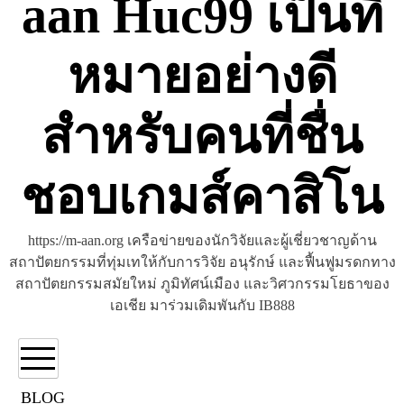
aan Huc99 เป็นที่
หมายอย่างดี
สำหรับคนที่ชื่น
ชอบเกมส์คาสิโน
https://m-aan.org เครือข่ายของนักวิจัยและผู้เชี่ยวชาญด้าน
สถาปัตยกรรมที่ทุ่มเทให้กับการวิจัย อนุรักษ์ และฟื้นฟูมรดกทาง
สถาปัตยกรรมสมัยใหม่ ภูมิทัศน์เมือง และวิศวกรรมโยธาของ
เอเชีย มาร่วมเดิมพันกับ IB888
BLOG