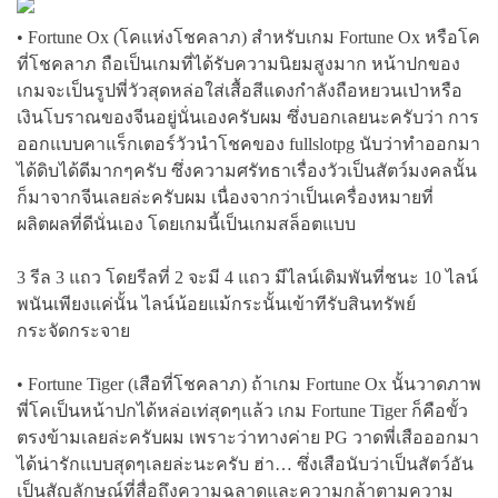
• Fortune Ox (โคแห่งโชคลาภ) สำหรับเกม Fortune Ox หรือโค
ที่โชคลาภ ถือเป็นเกมที่ได้รับความนิยมสูงมาก หน้าปกของ
เกมจะเป็นรูปพี่วัวสุดหล่อใส่เสื้อสีแดงกำลังถือหยวนเป่าหรือ
เงินโบราณของจีนอยู่นั่นเองครับผม ซึ่งบอกเลยนะครับว่า การ
ออกแบบคาแร็กเตอร์วัวนำโชคของ fullslotpg นับว่าทำออกมา
ได้ดิบได้ดีมากๆครับ ซึ่งความศรัทธาเรื่องวัวเป็นสัตว์มงคลนั้น
ก็มาจากจีนเลยล่ะครับผม เนื่องจากว่าเป็นเครื่องหมายที่
ผลิตผลที่ดีนั่นเอง โดยเกมนี้เป็นเกมสล็อตแบบ
3 รีล 3 แถว โดยรีลที่ 2 จะมี 4 แถว มีไลน์เดิมพันที่ชนะ 10 ไลน์
พนันเพียงแค่นั้น ไลน์น้อยแม้กระนั้นเข้าทีรับสินทรัพย์
กระจัดกระจาย
• Fortune Tiger (เสือที่โชคลาภ) ถ้าเกม Fortune Ox นั้นวาดภาพ
พี่โคเป็นหน้าปกได้หล่อเท่สุดๆแล้ว เกม Fortune Tiger ก็คือขั้ว
ตรงข้ามเลยล่ะครับผม เพราะว่าทางค่าย PG วาดพี่เสือออกมา
ได้น่ารักแบบสุดๆเลยล่ะนะครับ ฮ่า… ซึ่งเสือนับว่าเป็นสัตว์อัน
เป็นสัญลักษณ์ที่สื่อถึงความฉลาดและความกล้าตามความ