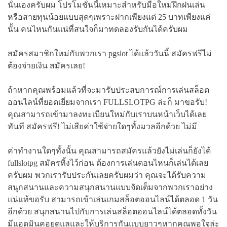
นั่นเองครับผม โปรโมชั่นนี้เหมาะสำหรับมือใหม่ฝึกฝนเล่น
หรือสายทุนน้อยแบบสุดๆเพราะฝากเพียงแต่ 25 บาทเพียงแค่
นั้น คนไหนกันแน่ที่สนใจก็มาทดลองรับกันได้ครับผม
สมัครสมาชิกใหม่กับพวกเรา pgslot ได้แล้ววันนี้ สมัครฟรีไม่
ต้องจ่ายเงิน สมัครเลย!
ถ้าหากคุณพร้อมแล้วที่จะมารับประสบการณ์การเล่นสล็อต
ออนไลน์ที่ยอดเยี่ยมจากเรา FULLSLOTPG ล่ะก็ มาขอรับ!
คุณสามารถเข้ามาลงทะเบียนใหม่กับเราบนหน้าเว็บได้เลย
ทันที สมัครฟรี! ไม่เสียค่าใช้จ่ายใดๆทั้งมวลอีกด้วย ไม่มี
ค่าทำงานใดๆทั้งนั้น คุณสามารถสมัครแล้วยังไม่เล่นก็ยังได้
fullslotpg สมัครทิ้งไว้ก่อน ต้องการเล่นตอนไหนก็เล่นได้เลย
ครับผม พวกเรารับประกันเลยครับผมว่า คุณจะได้รับความ
สนุกสนานและความสนุกสนานแบบจัดเต็มจากพวกเราอย่าง
แน่แท้ขอรับ สามารถเข้าเล่นเกมสล็อตออนไลน์ได้ตลอด 1 วัน
อีกด้วย สนุกสนานไปกับการเล่นสล็อตออนไลน์ได้ตลอดทั้งวัน
มีแอดมินคอยดูแลและให้บริการกันแบบยาวๆหากคุณพอใจล่ะ