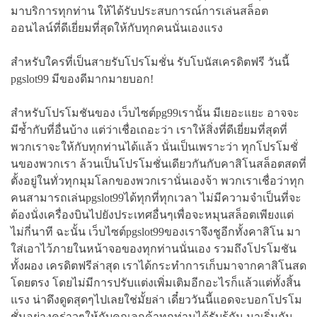
มาบริการทุกท่าน ให้ได้รับประสบการณ์การเล่นสล็อต
ออนไลน์ที่ดีเยี่ยมที่สุดให้กับทุกคนนั่นเองแรง
สำหรับใครที่เป็นสายรับโปรโมชั่น รับโบนัสเครดิตฟรี วันนี้
pgslot99 มีของดีมากมายบอก!
สำหรับโปรโมชันของ เว็บไซต์pg99เรานั้น มีเยอะแยะ อาจจะ
มีซ้ำกับที่อื่นบ้าง แต่ว่าเชื่อเถอะว่า เราให้สิ่งที่ดีเยี่ยมที่สุดที่
พวกเราจะให้กับทุกท่านได้แล้ว นั่นเป็นเพราะว่า ทุกโปรโมชั่
นของพวกเรา ล้วนเป็นโปรโมชั่นเดียวกันกับคาสิโนสล็อตสดที่
ตั้งอยู่ในทั่วทุกมุมโลกของพวกเรานั่นเองจ้า พวกเราเชื่อว่าทุก
คนสามารถเล่นpgslot99ได้ทุกที่ทุกเวลา ไม่มีความจำเป็นที่จะ
ต้องนั่งเครื่องบินไปยังประเทศอื่นๆเพื่อจะหมุนสล็อตเพียงแต่
ไม่กี่นาที ฉะนั้น เว็บไซต์pgslot99ของเราจึงชูอีกทั้งคาสิโน มา
ใส่เอาไว้ภายในหน้าจอของทุกท่านนั่นเอง รวมถึงโปรโมชัน
ทั้งผอง เครดิตฟรีล่าสุด เราได้กระทำการเก็บมาจากคาสิโนสด
โดยตรง โดยไม่มีการปรับแต่งเพิ่มเติมอีกอะไรก็แล้วแต่ทั้งสิ้น
แรง น่าดึงดูดสุดๆไปเลยใช่มั้ยล่า เดี๋ยววันนี้แอดจะบอกโปรโม
ชั่นอย่างคร่าวๆให้กับคุณลูกค้าทุกท่านได้รับรู้กัน มาเริ่มกัน