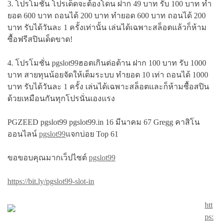
3. โปรโมชั่น โปรเด็ดจะต้องโดน ฝาก 49 บาท รับ 100 บาท ทำ
ยอด 600 บาท ถอนได้ 200 บาท ทำยอด 600 บาท ถอนได้ 200
บาท รับได้วันละ 1 ครั้งเท่านั้น เล่นได้เฉพาะสล็อตแล้วก็ห้าม
ซื้อฟรีสปินเด็ดขาด!
4. โปรโมชั่น pgslot99ฮอตเกินต่อต้าน ฝาก 100 บาท รับ 1000
บาท สายทุนน้อยจัดให้เต็มระบบ ทำยอด 10 เท่า ถอนได้ 1000
บาท รับได้วันละ 1 ครั้ง เล่นได้เฉพาะสล็อตและก็ห้ามซื้อสปิน
ด้วยเหมือนกันทุกโปรนั่นเองแรง
PGZEED pgslot99 pgslot99.in 16 มีนาคม 67 Gregg คาสิโน
ออนไลน์
pgslot99
แจกบ่อย Top 61
ขอขอบคุณมากเว็ปไซต์
pgslot99
https://bit.ly/pgslot99-slot-in
htt
ps: