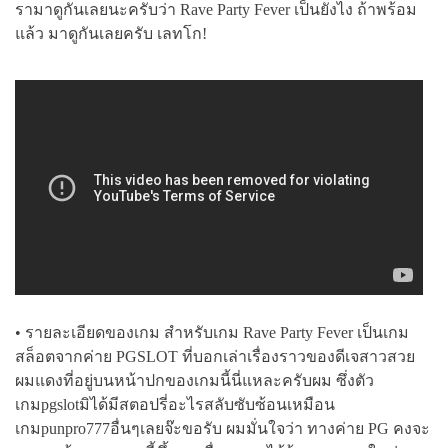
รามาดูกันเลยนะครับว่า Rave Party Fever เป็นยังไง ถ้าพร้อม
แล้ว มาดูกันเลยครับ เลทโก!
• รายละเอียดของเกม สำหรับเกม Rave Party Fever เป็นเกม
สล็อตจากค่าย PGSLOT ที่บอกเล่าเรื่องราวของดีเจสาวสวย
ผมแดงที่อยู่บนหน้าปกของเกมนี้นี่แหละครับผม ซึ่งตัว
เกมpgslotมิได้มีสตอปรี่อะไรสลับซับซ้อนเหมือน
เกมpunpro777อื่นๆเลยจ๊ะขอรับ ผมมั่นใจว่า ทางค่าย PG คงจะ