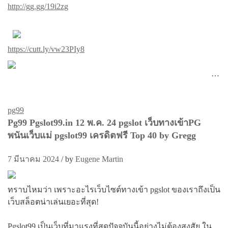
http://gg.gg/19i2zg
https://cutt.ly/vw23PIy8
…
pg99
Pg99 Pgslot99.in 12 พ.ค. 24 pgslot เว็บทางเข้าPG
พนันเว็บแม่ pgslot99 เครดิตฟรี Top 40 by Gregg
7 มีนาคม 2024
/
by
Eugene Martin
ทราบไหมว่า เพราะอะไรเว็บไซต์ทางเข้า pgslot ของเราถึงเป็น
เว็บสล็อตน่าเล่นเยอะที่สุด!
Pgslot99 เป็นเว็บที่มาแรงที่สุดปัจจุบันนี้อย่างไม่ต้องสงสัย ใน