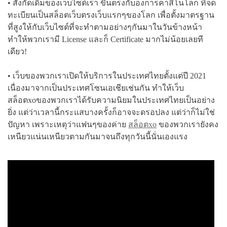
• สังกัดเดิมของเว็บไซต์เรา ขึ้นตรงกับองการคาสิโนโลก ที่จด
ทะเบียนเป็นสล็อตเว็บตรงเว็บแรกๆของโลก เพื่อตั้งมาตรฐาน
ที่สูงให้กับเว็บไซต์ที่จะทำตามอย่างๆกันมาในวันข้างหน้า
ทำให้พวกเรามี License และก็ Certificate มากไม่น้อยเลยที
เดียว!
• เว็บของพวกเราเปิดให้บริการในประเทศไทยตั้งแต่ปี 2021
เนื่องมาจากเป็นประเทศโซนเอเชียเช่นกัน ทำให้เว็บ
สล็อตxoของพวกเราได้รับความนิยมในประเทศไทยเป็นอย่าง
ยิ่ง แต่ว่าเวลานี้กระแสบางครั้งก็อาจจะดรอปลง แต่ว่าก็ไม่ใช่
ปัญหา เพราะเหตุว่าแฟนๆของค่าย
สล็อตxo
ของพวกเรายังคง
เหนียวแน่นเหนียวตามกันมาจนถึงทุกวันนี้นั่นเองแรง