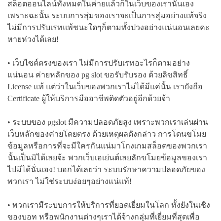
สล็อตออนไลน์ทั้งหมดในค่ายแล้วก็ในเว็บของเรานั่นเอง
เพราะฉะนั้น ระบบการสุ่มของเราจะเป็นการสุ่มอย่างแท้จริง
ไม่มีการปรับเรทแพ้ชนะใดๆก็ตามทั้งปวงอย่างแน่นอนเลยคะ
หายห่วงได้เลย!
• เว็บไซต์ตรงของเรา ไม่มีการปรับเรทอะไรก็ตามอย่าง
แน่นอน ค่ายหลักของ pg slot ขอรับรับรอง ด้วยลิขสิทธิ์
License แท้ แต่ว่าในเว็บของพวกเราไม่ได้มีแค่นั้น เรายังถือ
Certificate ผู้ให้บริการมืออาชีพติดตัวอยู่อีกด้วยจ้า
• ระบบของ pgslot มีความปลอดภัยสูง เพราะพวกเราเล่นผ่าน
เว็บหลักของค่ายโดยตรง ด้วยเหตุผลดังกล่าว การโดนขโมย
ข้อมูลหรือการที่จะมีใครกันแน่มาโกงเกมสล็อตของพวกเรา
นั้นเป็นมิได้เลยจ้ะ พวกเว็บเอเย่นต์เลยลักขโมยข้อมูลของเรา
ไปมิได้นั่นเอง! บอกได้เลยว่า ระบบรักษาความปลอดภัยของ
พวกเรา ไม่ใช่ระบบง่อยๆอย่างแน่แท้!
• พวกเรามีระบบการให้บริการที่ยอดเยี่ยมในโลก ทั้งยังในเชิง
ของบอท หรือพนักงานต่างๆเราได้จ้างกลุ่มที่เยี่ยมที่สุดเพื่อ