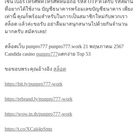
เช่น เบอร์โทรศัพท์โทรศัพท์มือถือ รหัส OTP ที่ได้รับ รหัสผ่าน
ที่อยากได้ใช้งาน บัญชีธนาคารพร้อมเลขบัญชีธนาคาร เพียง
เท่านี้ คุณก็พร้อมสำหรับในการเป็นสมาชิกใหม่กับพวกเรา
สล็อต แล้วล่ะขอรับ อย่าลืมมาสนุกสนานไปด้วยกันจำนวน
มากครับ สมัครเลย!
สล็อตเว็บ punpro777 punpro777.work 21 พฤษภาคม 2567
Candida casino
punpro777
แตกง่าย Top 53
ขอขอบพระคุณอ้างอิง
สล็อต
https://bit.ly/punpro777-work
https://rebrand.ly/punpro777-work
https://wow.in.th/punpro777-work
https://t.co/XCaii4pSmq