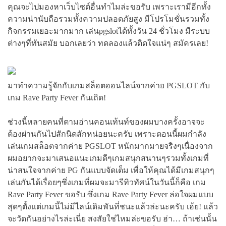
คุณจะไปมองหาเว็บไซต์อื่นทำไมล่ะขอรับ เพราะเรามีอีกทั้ง
ความน่านับถือรวมทั้งความปลอดภัยสูง มีโปรโมชั่นรวมทั้ง
กิจกรรมเยอะมากมาก เล่นpgslotได้ทั้งวัน 24 ชั่วโมง มีระบบ
ต่างๆที่ทันสมัย บอกเลยว่า ทดลองแล้วติดใจแน่ๆ สมัครเลย!
มาทำความรู้จักกับเกมสล็อตออนไลน์จากค่าย PGSLOT กับ
เกม Rave Party Fever กันเถิด!
ช่วงนี้หลายคนที่ตามอ่านคอนเท้นท์ของผมบางครั้งอาจจะ
ต้องผ่านกันไปสักนิดสักหน่อยนะครับ เพราะตอนนี้ผมกำลัง
เล่นเกมสล็อตจากค่าย PGSLOT หนักมากมายจริงๆเนื่องจาก
ผมอยากจะมาเสนอแนะเกมดีๆเกมสนุกสนานๆรวมทั้งเกมที่
น่าสนใจจากค่าย PG กันแบบจัดเต็ม เพื่อให้คุณได้มีเกมสนุกๆ
เล่นกันได้เรื่อยๆซึ่งเกมที่ผมจะมารีทิวทัศน์ในวันนี้ก็คือ เกม
Rave Party Fever ขอรับ ซึ่งเกม Rave Party Fever ล่อใจผมแบบ
สุดๆตั้งแต่เกมนี้ไม่มีไลน์เดิมพันที่ชนะแล้วล่ะนะครับ เฮ้ย! แล้ว
จะวัดกันอย่างไรล่ะเนี่ย สงสัยใช่ไหมล่ะขอรับ ฮ่า… ถ้าเช่นนั้น