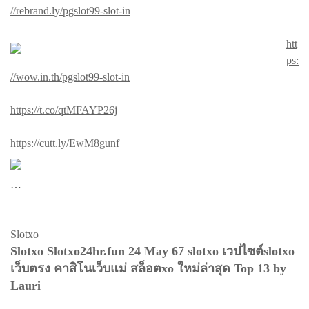
//rebrand.ly/pgslot99-slot-in
htt
ps:
//wow.in.th/pgslot99-slot-in
https://t.co/qtMFAYP26j
https://cutt.ly/EwM8gunf
…
Slotxo
Slotxo Slotxo24hr.fun 24 May 67 slotxo เวปไซต์slotxo
เว็บตรง คาสิโนเว็บแม่ สล็อตxo ใหม่ล่าสุด Top 13 by
Lauri