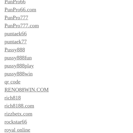
PunPro66
PunPro66.com
PunPro777
PunPro777.com
puntaek66
puntaek77
Pussy888
pussy888fun
pussy888play
pussy888win
qr code
RENO88WIN.COM
rich818
rich8188.com
rizzbetx.com
rockstar66
royal online