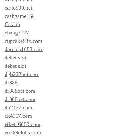
carlo999.net
cashgame168
Casino
chang7777
cupcake88x.com
daruma1688.com
debet slot
debet slot
dgb222hot.com
dr888
dr888bet.com
dr888bet.com
du2477.com
ek4567.com
etbet16888.com
eu369clubs.com