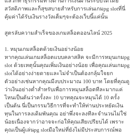
แล้วก็ทำธุรกรรมทางด้านการเงินผ่านระบบได้โดย
สวัสดิภาพและก็สุขสบายสำหรับการเล่นเกมpg slotที่นี่
คุ้มค่าได้รับเงินรางวัลเต็มๆจะต้องเว็บนี้แค่นั้น
สูตรลับความสำเร็จของเกมสล็อตออนไลน์ 2025
1. หมุนเกมสล็อตด้วยเงินอย่างน้อย
หากคุณเล่นเกมสล็อตแบบคลาสสิค จะมีการหมุนเกมpg
slot ด้วยเหตุนั้นคุณเพิ่มเงินอย่างน้อย เพื่อคุณเล่นเกมpg
slotได้อย่างง่ายดายและไม่จำเป็นต้องกลุ้มใจยก
ตัวอย่างเช่นหากคุณมีงบประมาณ 100 บาท โดยที่คุณดู
ว่าเงินอย่างต่ำสำหรับเพื่อการหมุนสล็อตทีละมากแค่
ไหนเป็นต้นว่าครั้งละ 10 บาทคุณจะหมุนได้ 10 ครั้ง
เป็นต้น นี่เป็นกรรมวิธีการที่จะทำให้ท่านประหยัดเงิน
ทุนในการลงเดิมพันคุณ อย่าพึ่งจะลงทีละจำนวนไม่ใช่
น้อยเนื่องจากว่าอาจจะก่อให้คุณเสียเปรียบได้ เพราะ
คุณเป็นผู้เล่นpg slotมือใหม่ที่ยังไม่มีประสบการณ์พอ