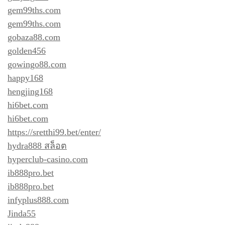
gem99ths.com
gem99ths.com
gobaza88.com
golden456
gowingo88.com
happy168
hengjing168
hi6bet.com
hi6bet.com
https://sretthi99.bet/enter/
hydra888 สล็อต
hyperclub-casino.com
ib888pro.bet
ib888pro.bet
infyplus888.com
Jinda55