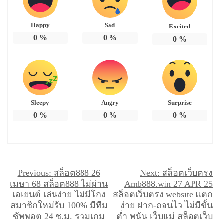
Happy
Sad
Excited
0
%
0
%
0
%
Sleepy
Angry
Surprise
0
%
0
%
0
%
แ
Previous:
สล็อต888 26
Next:
สล็อตเว็บตรง
เมษา 68 สล็อต888 ไม่ผ่าน
Amb888.win 27 APR 25
น
เอเย่นต์ เล่นง่าย ไม่มีโกง
สล็อตเว็บตรง website แตก
ะ
สมาชิกใหม่รับ 100% มีทีม
ง่าย ฝาก-ถอนไว ไม่มีขั้น
ซัพพอต 24 ช.ม. รวมเกม
ต่ำ พนัน เว็บแม่ สล็อตเว็บ
แ