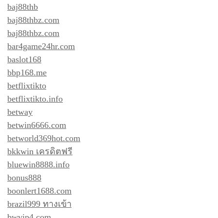
baj88thb
baj88thbz.com
baj88thbz.com
bar4game24hr.com
baslot168
bbp168.me
betflixtikto
betflixtikto.info
betway
betwin6666.com
betworld369hot.com
bkkwin เครดิตฟรี
bluewin8888.info
bonus888
boonlert1688.com
brazil999 ทางเข้า
bwvip4.com