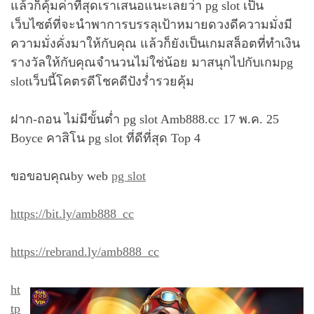
แล้วก็คุ้มค่าที่สุดเราเสนอแนะเลยว่า pg slot เป็น
เว็บไซต์ที่จะนำพาการบรรลุเป้าหมายดวงดีความมั่งมี
ความมั่งคั่งมาให้กับคุณ แล้วก็ยังเป็นเกมสล็อตที่ทำเงิน
รางวัลให้กับคุณจำนวนไม่ใช่น้อย มาสนุกไปกับเกมpg
slotเว็บนี้โคตรดีโชคดีปังร่ำรวยคุ้ม
ฝาก-ถอน ไม่มีขั้นต่ำ pg slot Amb888.cc 17 พ.ค. 25
Boyce คาสิโน pg slot ที่ดีที่สุด Top 4
ขอขอบคุณby web
pg slot
https://bit.ly/amb888_cc
https://rebrand.ly/amb888_cc
ht
tp