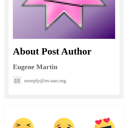
About Post Author
Eugene Martin
noreply@m-aan.org