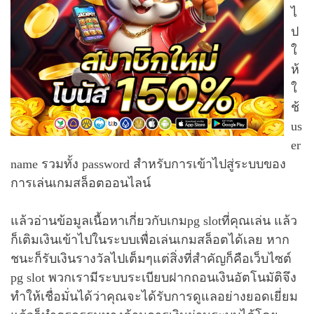
ไ
ป
ใ
ห้
ใ
ช้
us
er
name รวมทั้ง password สำหรับการเข้าไปสู่ระบบของ
การเล่นเกมสล็อตออนไลน์
แล้วอ่านข้อมูลเนื้อหาเกี่ยวกับเกมpg slotที่คุณเล่น แล้ว
ก็เติมเงินเข้าไปในระบบเพื่อเล่นเกมสล็อตได้เลย หาก
ชนะก็รับเงินรางวัลไปเต็มๆแต่สิ่งที่สำคัญก็คือเว็บไซต์
pg slot พวกเรามีระบบระเบียบฝากถอนเงินอัตโนมัติจึง
ทำให้เชื่อมั่นได้ว่าคุณจะได้รับการดูแลอย่างยอดเยี่ยม