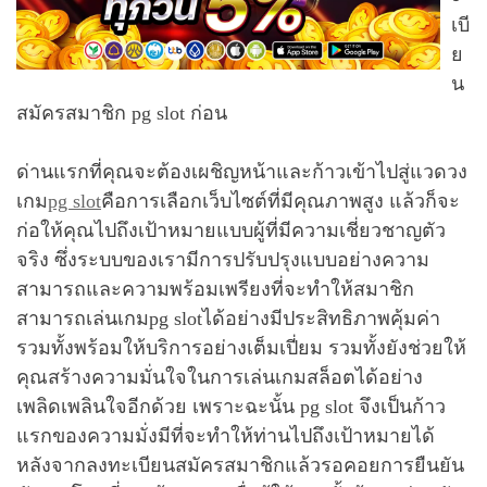
เบี
ย
น
สมัครสมาชิก pg slot ก่อน
ด่านแรกที่คุณจะต้องเผชิญหน้าและก้าวเข้าไปสู่แวดวง
เกม
pg slot
คือการเลือกเว็บไซต์ที่มีคุณภาพสูง แล้วก็จะ
ก่อให้คุณไปถึงเป้าหมายแบบผู้ที่มีความเชี่ยวชาญตัว
จริง ซึ่งระบบของเรามีการปรับปรุงแบบอย่างความ
สามารถและความพร้อมเพรียงที่จะทำให้สมาชิก
สามารถเล่นเกมpg slotได้อย่างมีประสิทธิภาพคุ้มค่า
รวมทั้งพร้อมให้บริการอย่างเต็มเปี่ยม รวมทั้งยังช่วยให้
คุณสร้างความมั่นใจในการเล่นเกมสล็อตได้อย่าง
เพลิดเพลินใจอีกด้วย เพราะฉะนั้น pg slot จึงเป็นก้าว
แรกของความมั่งมีที่จะทำให้ท่านไปถึงเป้าหมายได้
หลังจากลงทะเบียนสมัครสมาชิกแล้วรอคอยการยืนยัน