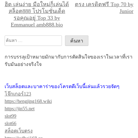
ฮิต เล่นง่าย มือใหม่ก็เล่นได้
ตรง เครดิตฟรี Top 70 by
น
สล็อต888 โปรโมชั่นเด็ด
Junior
ว
รอคุณอยู่ Top 33 by
Emmanuel amb888.bio
เ
รื่
ค้นหา
อ
สำหรับ:
ง
การบรรลุเป้าหมายมักมากับการตัดสินใจของเราในเวลาที่เรา
รับมันอย่างจริงใจ
เว็บสล็อตและบาคาร่าของโครตดีเว็บนี้เล่นแล้วรวยจัดๆ
โจ๊กเกอร์123
https://hengjing168.wiki
https://jin55.net
slot99
slot66
สล็อตเว็บตรง