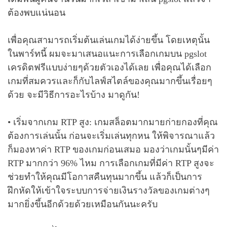
ต้องพบแน่นอน
เพื่อคุณสามารถเริ่มต้นเล่นเกมได้ง่ายขึ้น โดยเหตุนั้น
ในพาร์ทนี้ ผมจะมาเสนอแนะการเลือกเกมบน pgslot
เครดิตฟรีแบบง่ายๆด้วยตัวเองได้เลย เพื่อคุณได้เลือก
เกมที่สมควรและก็กับไลฟ์สไตล์ของคุณมากขึ้นเรื่อยๆ
ด้วย จะมีวิธีการอะไรบ้าง มาดูกัน!
• เริ่มจากเกม RTP สูง: เกมสล็อตมากมายก่ายกองที่คุณ
ต้องการเล่นนั้น ก่อนจะเริ่มเล่นทุกหน ให้พิจารณาแล้ว
ก็มองหาค่า RTP ของเกมก่อนเสมอ มองว่าเกมนั้นๆมีค่า
RTP มากกว่า 96% ไหม การเลือกเกมที่มีค่า RTP สูงจะ
ช่วยทำให้คุณมีโอกาสคืนทุนมากขึ้น แล้วก็เป็นการ
ฝึกหัดให้เข้าใจระบบการจ่ายเงินรางวัลของเกมต่างๆ
มากยิ่งขึ้นอีกด้วยด้วยเหมือนกันนะครับ