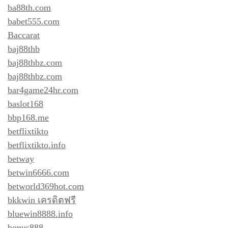
ba88th.com
babet555.com
Baccarat
baj88thb
baj88thbz.com
baj88thbz.com
bar4game24hr.com
baslot168
bbp168.me
betflixtikto
betflixtikto.info
betway
betwin6666.com
betworld369hot.com
bkkwin เครดิตฟรี
bluewin8888.info
bonus888