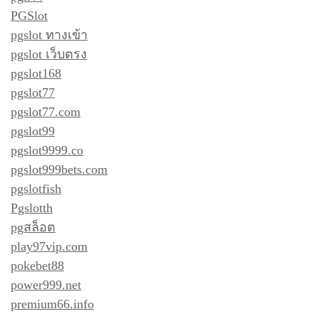
PGSlot
pgslot ทางเข้า
pgslot เว็บตรง
pgslot168
pgslot77
pgslot77.com
pgslot99
pgslot9999.co
pgslot999bets.com
pgslotfish
Pgslotth
pgสล็อต
play97vip.com
pokebet88
power999.net
premium66.info