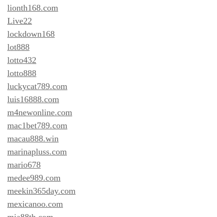
lionth168.com
Live22
lockdown168
lot888
lotto432
lotto888
luckycat789.com
luis16888.com
m4newonline.com
mac1bet789.com
macau888.win
marinapluss.com
mario678
medee989.com
meekin365day.com
mexicanoo.com
mia88th.com