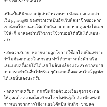
การใช้แรงงานออโต้
สปินเป็นที่นิยมจากผู้เล่นจำนวนมาก ซึ่งผมบอกเลยว่า
เว็บ pgheng99 ของพวกเราเป็นอีกเว็บที่สมาชิกของพวก
เรานิยมใช้งานออโต้สปินกันมากมาย หากคุณยังไม่เคย
ใช้ล่ะก็ มาลองอ่านรีวิวการใช้งานออโต้สปินได้เลยนะ
ครับ
• สะดวกสบาย: หลายท่านถูกใจการใช้ออโต้สปินเพราะ
ว่าไม่ต้องกดเองในทุกรอบ ทำให้สามารถนั่งพัก หรือ
เล่นแบบครึ่งออโต้ได้เลย ไม่สิ้นเปลืองแรง สะดวกสบาย
สามารถทำอันอื่นไปพร้อมๆกับเล่นสล็อตออนไลน์ pgslot
ได้เลยนั่นเองนะครับ
• ลดความเครียด: กดสปินด้วยตัวเองเรื่อยๆอาจจะก่อ
ให้คุณเกิดความตึงเครียดโดยไม่ทันรู้สึกตัว เพียงพอมี
การเบรกจากการใช้งานออโต้สปิน มันก็จะช่วยลด