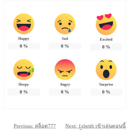
Happy
Sad
Excited
0
%
0
%
0
%
Sleepy
Angry
Surprise
0
%
0
%
0
%
แ
Previous:
สล็อต777
Next:
1xbetth เข้าเล่นตอนนี้