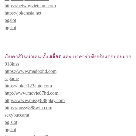
https://betwayvietnam.com
https://jokerasia.net
pgslot
pgslot
เว็บคาสิโนน่าเล่น ทั้ง
สล็อต
และ
บาคาร่า
ตึงจริงแตกบ่อยมาก
918kiss
https://www.madoohd.com
sagame
https://joker123auto.com
http://www.movie87hd.com
https://www.pussy888play.com
https://pussy888win.com
sexybaccarat
pg slot
pgslot