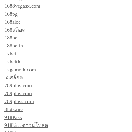
1688vegasx.com
168pg
168slot
168สล็อต
188bet
188betth
1xbet
1xbetth
1xgameth.com
55สล็อต
789plus.com
789plus.com
789pluss.com
8lots.me
918Kiss
918kiss ดาวน์โหลด