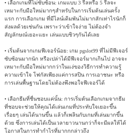
• เลือกเกมที่ไม่ซับซ้อน: เกมแบบ 3 รีลหรือ 5 รีลจะ
เหมาะกับมือใหม่มากๆสำหรับในการเริ่มต้นเล่นครั้ง
แรก การเลือกเกม ที่มีไลน์เดิมพันไม่มากสักเท่าไรนักก็
ส่งผลด้วยเช่นกัน เพราะว่าเข้าใจง่าย ไม่ต้องจำ
สัญลักษณ์เยอะแยะ เล่นแบบชิวๆกันได้เลย
• เริ่มต้นจากเกมฟีเจอร์น้อย: เกม pgslot99 ที่ไม่มีฟีเจอร์
ซับซ้อนมากนัก หรือเปล่าได้มีฟีเจอร์มากเกินไป อาจจะ
เหมาะกับมือใหม่มากกว่าในแง่ของวิธีการทำความรู้
ความเข้าใจ โฟกัสเพียงแค่การสปิน การเอาชนะ หรือ
การเล่นพื้นฐานโดยไม่ต้องพึงพอใจฟีเจอร์ได้
• เลือกธีมที่ชื่นชอบแค่นั้น: การเริ่มต้นเลือกเกมจากธีม
ที่ชอบจะช่วยให้คุณได้เล่นเกมที่ประทับใจเยอะขึ้น
เรื่อยๆ เล่นได้นานขึ้น แล้วก็เพลินกับเกมที่เล่นมากขึ้น
ด้วย ซึ่งการเล่นได้เป็นเวลายาวนานกว่าก็จะมีผลให้ได้
โอกาสในการทำกำไรที่มากกกล่าวถึง