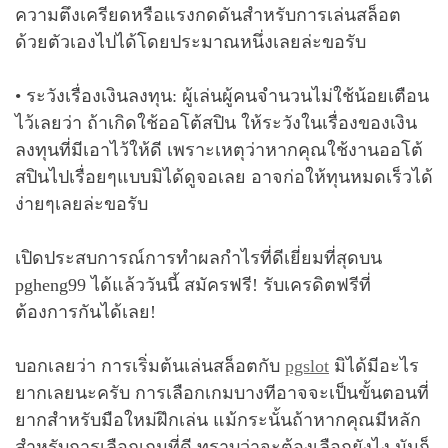
ความตึงเครียดหรือแรงกดดันสำหรับการเล่นสล็อต
ด้วยตัวเองไปได้โดยประมาณหนึ่งเลยล่ะขอรับ
• ระวังเรื่องเงินลงทุน: ผู้เล่นผู้คนจำนวนไม่ใช้น้อยเตือน
ไว้เลยว่า ถ้าเกิดใช้ออโต้สปิน ให้ระวังในเรื่องของเงิน
ลงทุนที่มีเอาไว้ให้ดี เพราะเหตุว่าหากคุณใช้งานออโต้
สปินไปเรื่อยๆแบบมิได้ดูจอเลย อาจก่อให้ทุนหมดเร็วได้
ง่ายๆเลยล่ะขอรับ
เปิดประสบการณ์การทำผลกำไรที่ดีเยี่ยมที่สุดบน
pgheng99 ได้แล้ววันนี้ สมัครฟรี! รับเครดิตฟรีที่
ต้องการกันได้เลย!
บอกเลยว่า การเริ่มต้นเล่นสล็อตกับ
pgslot
มิได้มีอะไร
ยากเลยนะครับ การเลือกเกมบางทีอาจจะเป็นขั้นตอนที่
ยากสำหรับมือใหม่ฝึกเล่น แม้กระนั้นถ้าหากคุณมีหลัก
สำหรับการเลือกเกมที่ดี ทราบว่าจะต้องเลือกยังไง มันก็