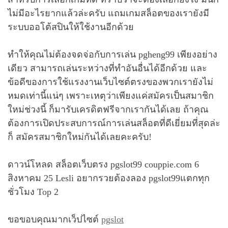
ไม่มีอะไรยากแล้วล่ะครับ แถมเกมสล็อตของเรายังมี
ระบบออโต้สปินให้ใช้งานอีกด้วย
ทำให้คุณไม่ต้องจดจ่อกับการเล่น pgheng99 เพียงอย่าง
เดียว สามารถเล่นระหว่างที่ทำอันอื่นได้อีกด้วย และ
ข้อดีของการใช้แรงงานเว็บไซต์ตรงของพวกเรายังไม่
หมดเท่านี้แน่ๆ เพราะเหตุว่าเพียงแค่สมัครเป็นสมาชิก
ใหม่ช่วงนี้ ก็มารับเครดิตฟรีจากเรากันได้เลย ถ้าคุณ
ต้องการเปิดประสบการณ์การเล่นสล็อตที่ดีเยี่ยมที่สุดล่ะ
ก็ สมัครสมาชิกใหม่กันได้เลยคะครับ!
ดาวน์โหลด สล็อตเว็บตรง pgslot99 couppie.com 6
สิงหาคม 25 Lesli อยากรวยต้องลอง pgslot99แตกทุก
ชั่วโมง Top 2
ขอขอบคุณมากเว็ปไซต์
pgslot