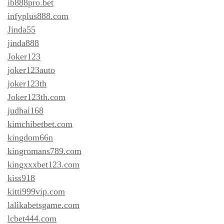
ib888pro.bet
infyplus888.com
Jinda55
jinda888
Joker123
joker123auto
joker123th
Joker123th.com
judhai168
kimchibetbet.com
kingdom66n
kingromans789.com
kingxxxbet123.com
kiss918
kitti999vip.com
lalikabetsgame.com
lcbet444.com