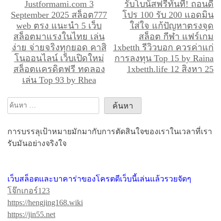
Justformami.com 3
รับโบนัสฟรีทันที! ถอนดี
น
September 2025 สล็อต777
โปร 100 รับ 200 แอดมิน
ะ
web ตรง แนะนำ 5 เว็บ
ใส่ใจ แก้ปัญหาตรงจุด
สล็อตมาแรงในไทย เล่น
สล็อต กีฬา แฟร์เกม
แ
ง่าย จ่ายจริงทุกยอด คาสิ
1xbetth รีวิวบอก ควรค่าแก่
น
โนออนไลน์ เว็บเปิดใหม่
การลงทุน Top 15 by Raina
ว
สล็อตเเครดิตฟรี ทดลอง
1xbetth.life 12 สิงหา 25
เล่น Top 93 by Rhea
เ
รื่
ค้นหา
อ
สำหรับ:
ง
การบรรลุเป้าหมายมักมากับการตัดสินใจของเราในเวลาที่เรา
รับมันอย่างจริงใจ
เว็บสล็อตและบาคาร่าของโครตดีเว็บนี้เล่นแล้วรวยจัดๆ
โจ๊กเกอร์123
https://hengjing168.wiki
https://jin55.net