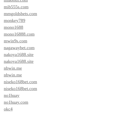
mib555s.com
mmgoldsbets.com
monkey789
mono1688
mono16888.com
mwin9s.com
nagawaybet.com
nakoya1688.site
nakoya1688.site
nbwin.me
nbwin.me
niseko168bet.com
niseko168bet.com
no1huay
no1huay.com
okc4