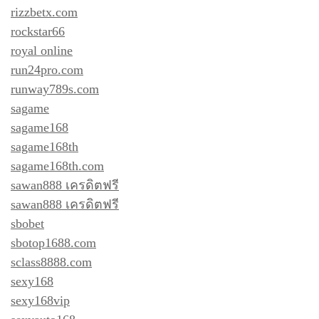
rizzbetx.com
rockstar66
royal online
run24pro.com
runway789s.com
sagame
sagame168
sagame168th
sagame168th.com
sawan888 เครดิตฟรี
sawan888 เครดิตฟรี
sbobet
sbotop1688.com
sclass8888.com
sexy168
sexy168vip