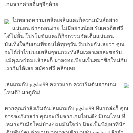
เกมจากค่ายอื่นๆอีกด้วย
ไม่พลาดความเพลิดเพลินและก็ความมันส์อย่าง
แน่นอน ฝากถอนง่าย ไม่มีอย่างน้อย รับเครดิตฟรี
ได้ไม่อั้น โปรโมชั่นและก็กิจกรรมจัดเต็มแน่นอน
บันเทิงใจกับเกมที่ชอบได้ทุกๆวัน รับประกันเลยว่า คุณ
จะได้กำไรแบบเพลินๆจนกระทั่งลืมเวลาเลยล่ะขอรับ
แม้คุณพร้อมแล้วล่ะก็ มาลงทะเบียนเป็นสมาชิกใหม่กับ
เรากันได้เลย สมัครฟรี คลิกเลย!
เล่นเกมกับ pgslot99 คราวแรก ควรเริ่มต้นจากเกม
ไหนดี? มาดูกัน!
หากคุณกำลังเริ่มต้นเล่นเกมกับ pgslot99 ทีแรกล่ะก็ คุณ
อาจจะกังวลว่า คุณจะเริ่มจากเกมไหนดี? มีเกมไหน ที่
เหมาะกับมือใหม่บ้าง? ผมมั่นใจว่า นี่จะเป็นปัญหาที่นัก
เดิมพันผู้คนจำนวนมากเวลาเข้ามาเล่น pgslot แล้วจำ