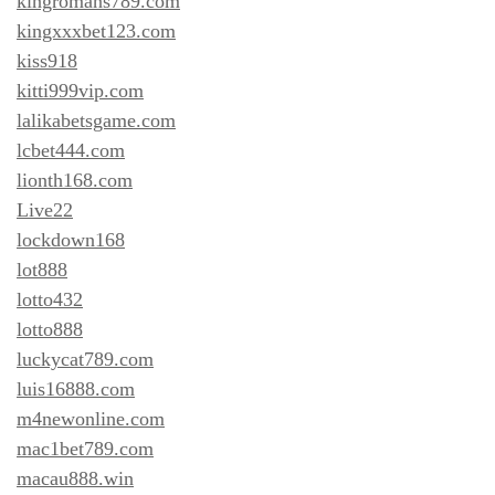
kingromans789.com
kingxxxbet123.com
kiss918
kitti999vip.com
lalikabetsgame.com
lcbet444.com
lionth168.com
Live22
lockdown168
lot888
lotto432
lotto888
luckycat789.com
luis16888.com
m4newonline.com
mac1bet789.com
macau888.win