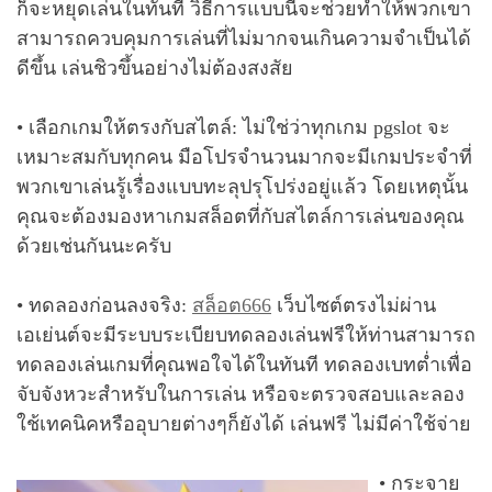
ก็จะหยุดเล่นในทันที วิธีการแบบนี้จะช่วยทำให้พวกเขา
สามารถควบคุมการเล่นที่ไม่มากจนเกินความจำเป็นได้
ดีขึ้น เล่นชิวขึ้นอย่างไม่ต้องสงสัย
• เลือกเกมให้ตรงกับสไตล์: ไม่ใช่ว่าทุกเกม pgslot จะ
เหมาะสมกับทุกคน มือโปรจำนวนมากจะมีเกมประจำที่
พวกเขาเล่นรู้เรื่องแบบทะลุปรุโปร่งอยู่แล้ว โดยเหตุนั้น
คุณจะต้องมองหาเกมสล็อตที่กับสไตล์การเล่นของคุณ
ด้วยเช่นกันนะครับ
• ทดลองก่อนลงจริง:
สล็อต666
เว็บไซต์ตรงไม่ผ่าน
เอเย่นต์จะมีระบบระเบียบทดลองเล่นฟรีให้ท่านสามารถ
ทดลองเล่นเกมที่คุณพอใจได้ในทันที ทดลองเบทต่ำเพื่อ
จับจังหวะสำหรับในการเล่น หรือจะตรวจสอบและลอง
ใช้เทคนิคหรืออุบายต่างๆก็ยังได้ เล่นฟรี ไม่มีค่าใช้จ่าย
• กระจาย