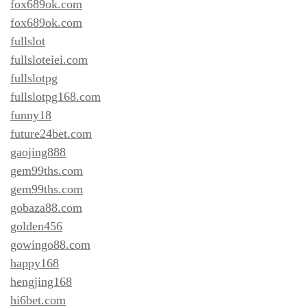
fox689ok.com
fox689ok.com
fullslot
fullsloteiei.com
fullslotpg
fullslotpg168.com
funny18
future24bet.com
gaojing888
gem99ths.com
gem99ths.com
gobaza88.com
golden456
gowingo88.com
happy168
hengjing168
hi6bet.com