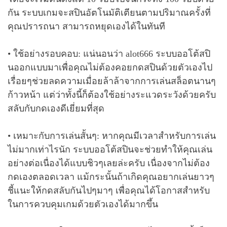
กัน ระบบเกมจะสปินอัตโนมัติเตียนตามปริมาณครั้งที่
คุณปรารถนา สามารถหยุดเองได้ในทันที
• ใช้อย่างรอบคอบ: แน่นอนว่า alot666 ระบบออโต้สปิ
นออกแบบมาเพื่อคุณไม่ต้องคอยกดสปินด้วยตัวเองไป
เรื่อยๆช่วยลดความเมื่อยล้าล้าจากการเล่นสล็อตนานๆ
ก้าวหน้า แต่ว่าทั้งนี้ก็ต้องใช้อย่างระแวดระวังด้วยครับ
สลับกับกดเองดีเยี่ยมที่สุด
• เหมาะกับการเล่นสั้นๆ: หากคุณมีเวลาสำหรับการเล่น
ไม่มากเท่าไรนัก ระบบออโต้สปินจะช่วยทำให้คุณเล่น
อย่างต่อเนื่องได้แบบชิวๆเลยล่ะครับ เนื่องจากไม่ต้อง
กดเองตลอดเวลา แม้กระนั้นถ้าเกิดคุณอยากเล่นยาวๆ
ชี้แนะให้กดสลับกันไปๆมาๆ เพื่อคุณได้โอกาสสำหรับ
ในการควบคุมเกมด้วยตัวเองได้มากขึ้น