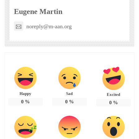
Eugene Martin
noreply@m-aan.org
Happy
Sad
Excited
0
%
0
%
0
%