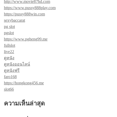
http://www.movie87hd.com
https://www.pussy888play.com
https://pussy888win.com
sexybaccarat
pg slot
pgslot
https://www.pgheng99.me
fullslot
live22
ดูหนัง
ดูหนังออนไลน์
ดูหนังฟรี
faro168
https://hongkong456.me
slot66
ความเห็นล่าสุด