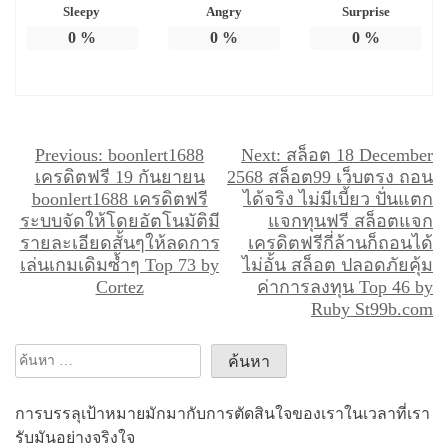
Sleepy
Angry
Surprise
0
%
0
%
0
%
แ
Previous:
boonlert1688
Next:
สล็อต 18 December
เครดิตฟรี 19 กันยายน
2568 สล็อต99 เว็บตรง ถอน
น
boonlert1688 เครดิตฟรี
ได้จริง ไม่มีเบี้ยว ปั่นแตก
ะ
ระบบจัดให้โดยอัตโนมัติมี
แจกทุนฟรี สล็อตแจก
รายละเอียดสั้นๆให้ลดการ
เครดิตฟรีกี่ล้านก็ถอนได้
แ
เล่นเกมเดิมซ้ำๆ Top 73 by
ไม่อั้น สล็อต ปลอดภัยคุ้ม
น
Cortez
ค่าการลงทุน Top 46 by
ว
Ruby St99b.com
เ
ค้นหา
รื่
สำหรับ:
อ
การบรรลุเป้าหมายมักมากับการตัดสินใจของเราในเวลาที่เรา
ง
รับมันอย่างจริงใจ