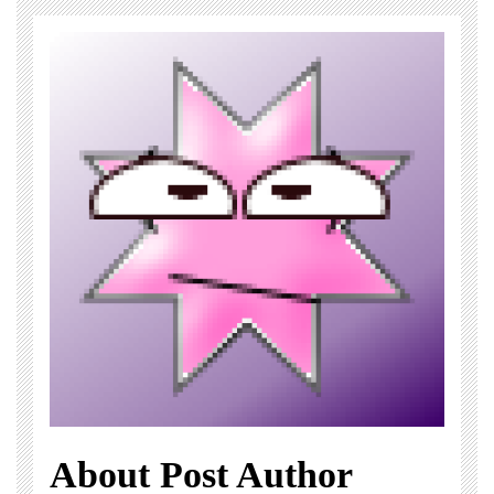
About Post Author