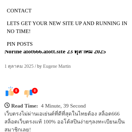
CONTACT
สล็อต666
LETS GET YOUR NEW SITE UP AND RUNNING IN
Pgslot บริการ คาสิโนออนไลน์ แตกง่ายทั่วโลก
NO TIME!
ชวนเพื่อน รับ100 ลิขสิทธิ์แท้ เทรดบิทคอยน์
สล็อต666 รีบสมัคร แจ็ตพอตกำลังขึ้น Top 48 by
PIN POSTS
Norine alot666.alott.site 23 ตุลาคม 2025
1 ตุลาคม 2025
/
by
Eugene Martin
0
0
Read Time:
4 Minute, 39 Second
เว็บตรงไม่ผ่านเอเย่นต์ที่ดีที่สุดในไทยต้อง สล็อต666
สล็อตเว็บตรงแท้ 100% ออโต้สปินง่ายๆลงทะเบียนเป็น
สมาชิกเลย!