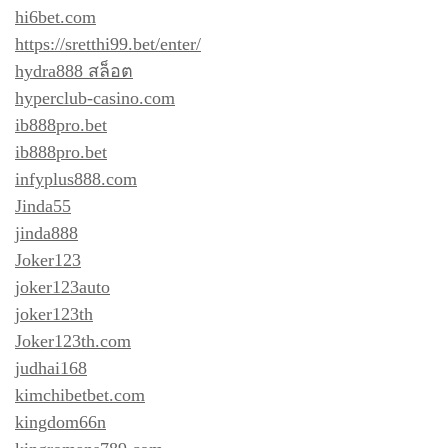
hi6bet.com
https://sretthi99.bet/enter/
hydra888 สล็อต
hyperclub-casino.com
ib888pro.bet
ib888pro.bet
infyplus888.com
Jinda55
jinda888
Joker123
joker123auto
joker123th
Joker123th.com
judhai168
kimchibetbet.com
kingdom66n