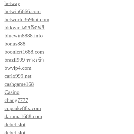
betway
betwin6666.com
betworld369hot.com
bkkwin เครดิตฟรี
bluewin8888.info
bonus888
boonlert1688.com
brazil999 ทางเข้า
bwvip4.com
carlo999.net
cashgame168
Casino
chang7777
cupcake88x.com
daruma1688.com
debet slot
debet slot