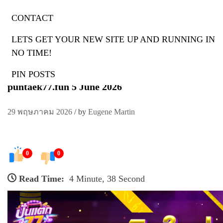
CONTACT
ปั่นแตก77
LETS GET YOUR NEW SITE UP AND RUNNING IN
Puntaek77 เว็บไซต์แตกง่าย เว็บสล็อตน่าเล่น รวม
NO TIME!
ค่ายดัง ทดลองเล่นได้จริง พร้อมเครดิตฟรีเริ่มต้น
พนัน เว็บเปิดใหม่ ใหม่ล่าสุด Top 24 by Claribel
PIN POSTS
puntaek77.fun 5 June 2026
29 พฤษภาคม 2026
/
by
Eugene Martin
0
0
Read Time:
4 Minute, 38 Second