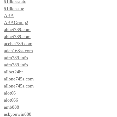
918kissauto
918kissme
ABA
ABAGroup2
abbet789.com
abbet789.com
acebet789.com
aden168ss.com
adm789.info
adm789.info
allbet24hr
allone745s.com
allone745s.com
alot66
alot666
amb888
askyouwin888