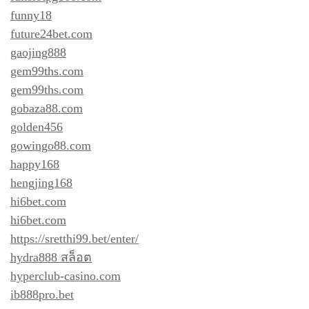
funny18
future24bet.com
gaojing888
gem99ths.com
gem99ths.com
gobaza88.com
golden456
gowingo88.com
happy168
hengjing168
hi6bet.com
hi6bet.com
https://sretthi99.bet/enter/
hydra888 สล็อต
hyperclub-casino.com
ib888pro.bet