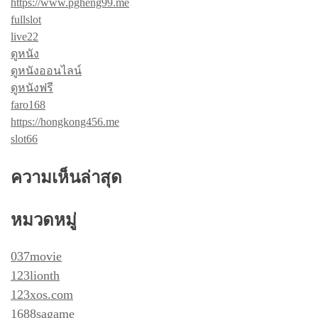
https://www.pgheng99.me
fullslot
live22
ดูหนัง
ดูหนังออนไลน์
ดูหนังฟรี
faro168
https://hongkong456.me
slot66
ความเห็นล่าสุด
หมวดหมู่
037movie
123lionth
123xos.com
1688sagame