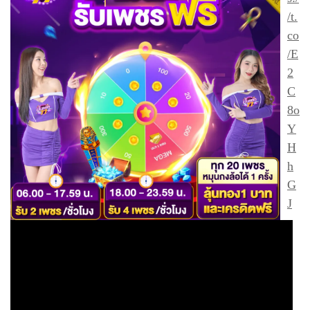
/t.
co
/E
2
C
8o
Y
H
h
G
J