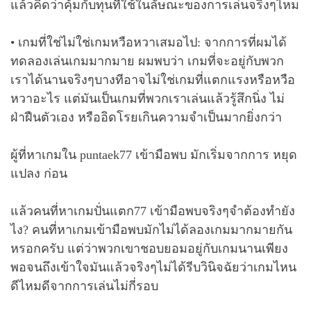
แล้วคิดว่าคุ้มกับทุนที่ใช้ในลัษณะของการเล่นจริงๆไหม
• เกมที่ใช่ไม่ใช่เกมหวือหวาเสมอไป: จากการที่ผมได้
ทดลองเล่นเกมมากมาย ผมพบว่า เกมที่จะอยู่กับพวก
เราได้นานจริงๆบางทีอาจไม่ใช่เกมที่แตกแรงหรือหวือ
หวาอะไร แต่มันเป็นเกมที่พวกเราเล่นแล้วรู้สึกนิ่ง ไม่
ฝ่าฝืนตัวเอง หรืออิดโรยเกินความจำเป็นมากยิ่งกว่า
ผู้ที่หาเกมใน puntaek77 เข้ามือพบ มักเริ่มจากการ หยุด
แปลง ก่อน
แล้วคนที่หาเกมปั่นแตก77 เข้ามือพบจริงๆจำต้องทำยัง
ไง? คนที่หาเกมเข้ามือพบมักไม่ได้ลองเกมมากมายกัน
หรอกครับ แต่ว่าพวกเขาชอบยอมอยู่กับเกมนานเพียง
พอจนถึงเข้าใจมันแล้วจริงๆไม่ได้รีบวินิจฉัยว่าเกมไหน
ดีไหมดีจากการเล่นไม่กี่รอบ