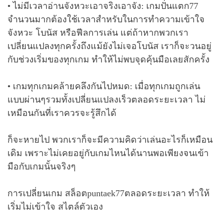
• ไม่มีเวลาอ่านจังหวะเอาจริงเอาจัง: เกมปั่นแตก77
จำนวนมากต้องใช้เวลาสำหรับในการทำความเข้าใจ
จังหวะ โบนัส หรือฟีลการเล่น แต่ถ้าหากพวกเรา
เปลี่ยนแปลงทุกครั้งถึงแม้ยังไม่เจอโบนัส เราก็จะวนอยู่
กับช่วงเริ่มของทุกเกม ทำให้ไม่พบจุดคุ้นมือเลยสักครั้ง
• เกมทุกเกมคล้ายคลึงกันไปหมด: เมื่อทุกเกมถูกเล่น
แบบผ่านๆรวมทั้งเปลี่ยนแปลงเร็วตลอดระยะเวลา ไม่
เหมือนกันที่เราควรจะรู้สึกได้
ก็จะหายไป พวกเราก็จะมีความคิดว่าเล่นอะไรก็เหมือน
เดิม เพราะไม่เคยอยู่กับเกมไหนได้นานพอเพียงจนเข้า
มือกับเกมนั้นจริงๆ
การเปลี่ยนเกม สล็อตpuntaek77ตลอดระยะเวลา ทำให้
เริ่มไม่เข้าใจ สไตล์ตัวเอง