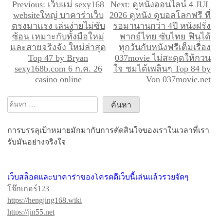
แ
Previous:
เว็บแม่ sexy168
Next:
ดูหนังออนไลน์ 4 JUL
websiteใหญ่ บาคาร่าเว็บ
2026 ดูหนัง ดูบอลโลกฟรี ที่
น
ตรงมาแรง เล่นง่ายไม่ซับ
รอมานานกว่า 4ปี หนังฝรั่ง
ะ
ซ้อน เหมาะกับทั้งมือใหม่
พากย์ไทย ซับไทย ฟินได้
และสายจริงจัง ใหม่ล่าสุด
ทุกวันกับหนังฟรีเต็มเรื่อง
แ
Top 47 by Bryan
037movie ไม่สะดุดให้กวน
น
sexy168b.com 6 ก.ค. 26
ใจ ชมได้เพลินๆ Top 84 by
ว
casino online
Von 037movie.net
เ
ค้นหา
รื่
สำหรับ:
อ
การบรรลุเป้าหมายมักมากับการตัดสินใจของเราในเวลาที่เรา
ง
รับมันอย่างจริงใจ
เว็บสล็อตและบาคาร่าของโครตดีเว็บนี้เล่นแล้วรวยจัดๆ
โจ๊กเกอร์123
https://hengjing168.wiki
https://jin55.net