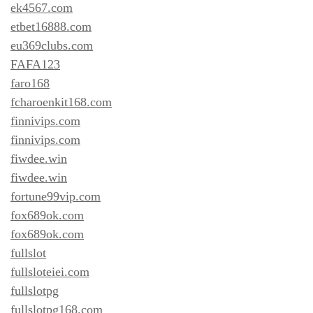
ek4567.com
etbet16888.com
eu369clubs.com
FAFA123
faro168
fcharoenkit168.com
finnivips.com
finnivips.com
fiwdee.win
fiwdee.win
fortune99vip.com
fox689ok.com
fox689ok.com
fullslot
fullsloteiei.com
fullslotpg
fullslotpg168.com