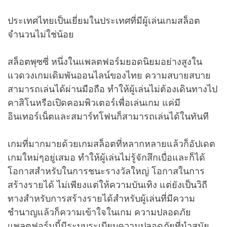
ประเทศไทยเป็นเยี่ยมในประเทศที่มีผู้เล่นเกมสล็อต
จำนวนไม่ใช่น้อย
สล็อตพุซซี่ หนึ่งในแพลตฟอร์มยอดนิยมอย่างสูงใน
แวดวงเกมเดิมพันออนไลน์ของไทย ความสบายสบาย
สามารถเล่นได้ผ่านมือถือ ทำให้ผู้เล่นไม่ต้องเดินทางไป
คาสิโนหรือเปิดคอมพิวเตอร์เพื่อเล่นเกม แค่มี
อินเทอร์เน็ตและสมาร์ทโฟนก็สามารถเล่นได้ในทันที
เกมที่มากมายด้วยเกมสล็อตที่หลากหลายแล้วก็อัปเดต
เกมใหม่ๆอยู่เสมอ ทำให้ผู้เล่นไม่รู้จักสึกเบื่อและก็ได้
โอกาสสำหรับในการชนะรางวัลใหญ่ โอกาสในการ
สร้างรายได้ ไม่เพียงแต่ให้ความบันเทิง แต่ยังเป็นวิถี
ทางสำหรับการสร้างรายได้สำหรับผู้เล่นที่มีความ
ชำนาญแล้วก็ความเข้าใจในเกม ความปลอดภัย
แพลตฟอร์มนี้มีระบบระเบียบความปลอดภัยที่นำสมัย