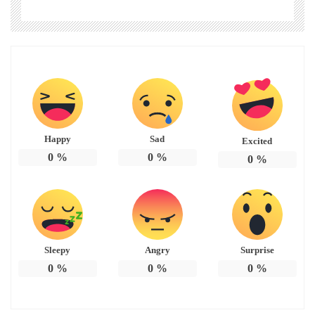
Happy
Sad
Excited
0
%
0
%
0
%
Sleepy
Angry
Surprise
0
%
0
%
0
%