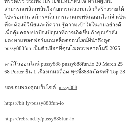
ที่รวดเร็ว รวมทั้งโปรโมชันที่น่าสนใจ ทำให้ผู้เล่น
สามารถเพลิดเพลินใจกับการเล่นเกมแล้วก็สร้างรายได้
ไปพร้อมกัน แม้กระนั้น การเล่นเกมพนันออนไลน์จำเป็น
ที่จะต้องมีวินัยและก็ความรู้ความเข้าใจในเกมอย่างดี
เพื่อคุ้มครองปกป้องปัญหาที่อาจเกิดขึ้น ถ้าคุณกำลัง
มองหาแพลตฟอร์มเกมสล็อตออนไลน์ที่น่าดึงดูด
pussy888fun เป็นตัวเลือกที่คุณไม่ควรพลาดในปี 2025
คาสิโนออนไลน์
pussy888
pussy888fun.io 20 March 25
68 Porter ยืน 1 เรื่องเกมสล็อต พุซซี่888สมัครฟรี Top 28
ขอขอบพระคุณเว็ปไซต์
pussy888
https://bit.ly/pussy888fun-io
https://rebrand.ly/pussy888fun-io