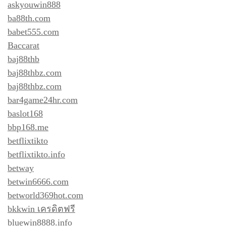
askyouwin888
ba88th.com
babet555.com
Baccarat
baj88thb
baj88thbz.com
baj88thbz.com
bar4game24hr.com
baslot168
bbp168.me
betflixtikto
betflixtikto.info
betway
betwin6666.com
betworld369hot.com
bkkwin เครดิตฟรี
bluewin8888.info