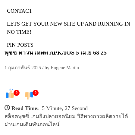
CONTACT
สล็อตพุซซี่
LETS GET YOUR NEW SITE UP AND RUNNING IN
Pussy888 บริการสล็อตออนไลน์ใช้งานง่าย Top
NO TIME!
16 by Porter pussy888fun.io หารายได้เสริม ไม่มี
ขั้นต่ำ บาคาร่า สล็อต เกมคาสิโน ยิงปลา สล็อต
PIN POSTS
พุซซี่ ดาวน์โหลด APK/IOS 5 เม.ย 68 25
1 กุมภาพันธ์ 2025
/
by
Eugene Martin
0
0
Read Time:
5 Minute, 27 Second
สล็อตพุซซี่ เกมยิงปลายอดนิยม วิถีทางการผลิตรายได้
ผ่านเกมเดิมพันออนไลน์