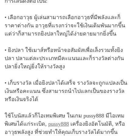
การเล่นดังต่อไปนี้:
• เลือกอาวุธ ผู้เล่นสามารถเลือกอาวุธที่มีพลังและก็
ราคาต่างกัน อาวุธที่แรงกว่าจะใช้เงินเดิมพันมากขึ้น
แต่ว่าก็สามารถยิงปลาใหญ่ได้ง่ายดายมากยิ่งขึ้น
• ยิงปลา ใช้เมาส์หรือหน้าจอสัมผัสเพื่อเล็งรวมทั้งยิง
ปลา ปลาแต่ละประเภทมีคะแนนและก็รางวัลต่างกัน
ปลายิ่งใหญ่ยิ่งให้รางวัลสูง
• เก็บรางวัล เมื่อยิงปลาได้เสร็จ รางวัลจะถูกแปลงเป็น
เงินหรือคะแนน ซึ่งสามารถนำไปแลกเป็นของรางวัล
หรือเงินจริงได้
ใช้โบนัสแล้วก็ไอเทมพิเศษ ในเกม pussy888 มีไอเทม
พิเศษได้แก่ระเบิด,
pussy888
เครื่องยิงอัตโนมัติ, หรือ
อาวุธพลังสูง ที่ช่วยทำให้คุณเก็บรางวัลได้มากขึ้น