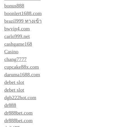
bonus888
boonlert1688.com
brazil999 ทางเข้า
bwvip4.com
carlo999.net
cashgame168
Casino
chang7777
cupcake88x.com
daruma1688.com
debet slot
debet slot
dgb222hot.com
dr888
dr888bet.com
dr888bet.com