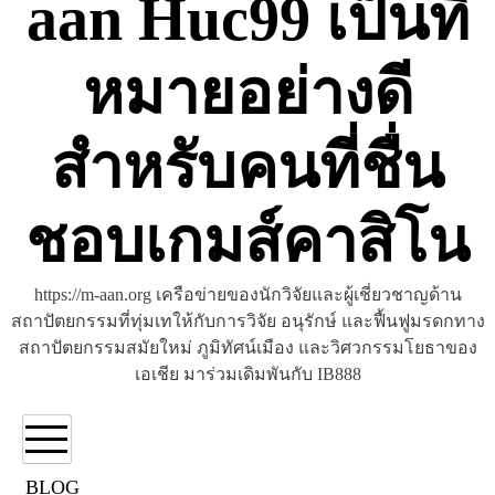
aan Huc99 เป็นที่
หมายอย่างดี
สำหรับคนที่ชื่น
ชอบเกมส์คาสิโน
https://m-aan.org เครือข่ายของนักวิจัยและผู้เชี่ยวชาญด้าน
สถาปัตยกรรมที่ทุ่มเทให้กับการวิจัย อนุรักษ์ และฟื้นฟูมรดกทาง
สถาปัตยกรรมสมัยใหม่ ภูมิทัศน์เมือง และวิศวกรรมโยธาของ
เอเชีย มาร่วมเดิมพันกับ IB888
BLOG