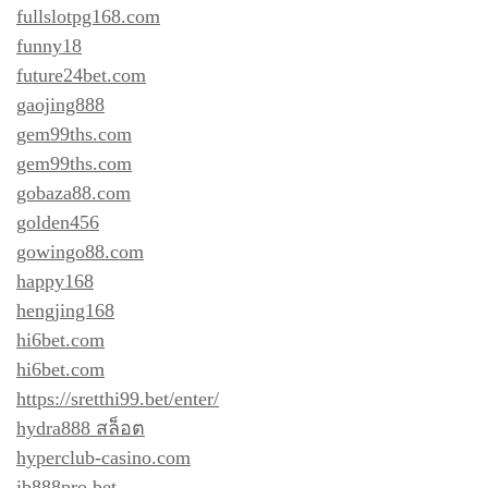
fullslotpg168.com
funny18
future24bet.com
gaojing888
gem99ths.com
gem99ths.com
gobaza88.com
golden456
gowingo88.com
happy168
hengjing168
hi6bet.com
hi6bet.com
https://sretthi99.bet/enter/
hydra888 สล็อต
hyperclub-casino.com
ib888pro.bet