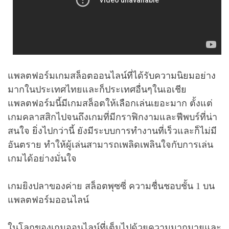
แพลตฟอร์มเกมสล็อตออนไลน์ที่ได้รับความนิยมอย่าง
มากในประเทศไทยและก็ประเทศอื่นๆในเอเชีย
แพลตฟอร์มนี้มีเกมสล็อตให้เลือกเล่นเยอะมาก ตั้งแต่
เกมคลาสสิกไปจนถึงเกมที่มีกราฟิกงามและฟีพบร์ที่น่า
สนใจ ยิ่งไปกว่านี้ ยังมีระบบการทำงานที่เร็วและก็ไม่มี
อันตราย ทำให้ผู้เล่นสามารถเพลิดเพลินใจกับการเล่น
เกมได้อย่างมั่นใจ
เกมยิงปลาของค่าย สล็อตพุซซี่ ความชื่นชอบชั้น 1 บน
แพลตฟอร์มออนไลน์
ในโลกของเกมออนไลน์ที่เต็มไปด้วยความมากมายและ