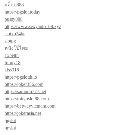
สล็อต888
https://pgslot.today
pussy888
https://www.sexyauto168.xyz
slotxo24hr
slotpg
หนังโป๊ไทย
1xbetth
funny18
kiss918
https://pgslotth.io
https://joker356.com
https://samurai777.net
https://tokyoslot88.com
https://betwayvietnam.com
https://jokerasia.net
pgslot
pgslot