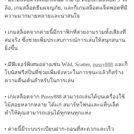
ล้อ, เกมสล็อตธีมผจญภัย, และก็เกมสล็อตแจ็คพอตที่มี
ความมากมายหลายและน่าสนใจ
• เกมสล็อตจากค่ายนี้มีกราฟิกที่สวยงามรวมทั้งเสียงที่
สมจริง ซึ่งช่วยเพิ่มประสบการณ์การเล่นให้สนุกสนาน
ยิ่งขึ้น
• มีฟีเจอร์พิเศษอย่างเช่น Wild, Scatter,
pussy888
และก็
โบนัสฟรีสปินที่ช่วยเพิ่มจังหวะในการชนะแล้วก็สร้าง
ความตื่นเต้นสำหรับในการเล่น
• เกมสล็อตจาก Pussy888 สามารถเล่นได้บนเครื่องใช้
ไม้สอยหลากหลาย ได้แก่ สมาร์ทโฟนและแท็บเล็ต
ทำให้คุณสามารถเล่นได้ทุกหนทุกแห่ง
• ค่ายนี้มีระบบระเบียบฝาก-ถอนที่สะดวกและเร็ว