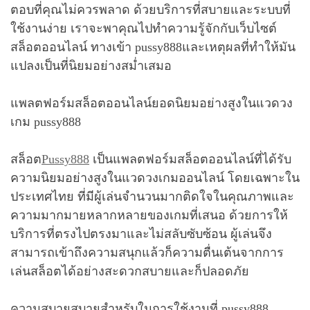
ตอบที่คุณไม่ควรพลาด ด้วยบริการที่สบายและระบบที่
ใช้งานง่าย เราจะพาคุณไปทำความรู้จักกับเว็บไซต์
สล็อตออนไลน์ ทางเข้า pussy888และเหตุผลที่ทำให้มัน
แปลงเป็นที่นิยมอย่างสม่ำเสมอ
แพลตฟอร์มสล็อตออนไลน์ยอดนิยมอย่างสูงในแวดวง
เกม pussy888
สล็อต
Pussy888
เป็นแพลตฟอร์มสล็อตออนไลน์ที่ได้รับ
ความนิยมอย่างสูงในแวดวงเกมออนไลน์ โดยเฉพาะใน
ประเทศไทย ที่มีผู้เล่นจำนวนมากติดใจในคุณภาพและ
ความมากมายหลากหลายของเกมที่เสนอ ด้วยการให้
บริการที่ตรงไปตรงมาและไม่สลับซับซ้อน ผู้เล่นจึง
สามารถเข้าถึงความสนุกแล้วก็ความตื่นเต้นจากการ
เล่นสล็อตได้อย่างสะดวกสบายและก็ปลอดภัย
ความสบายสบายสำหรับในการใช้งานที่ pussy888