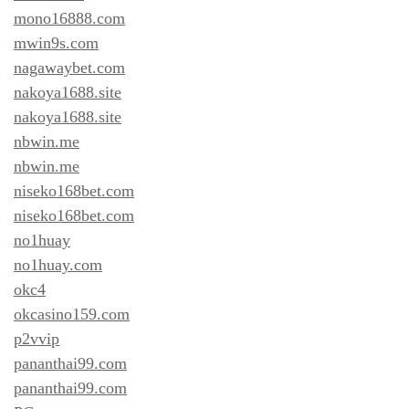
mono16888.com
mwin9s.com
nagawaybet.com
nakoya1688.site
nakoya1688.site
nbwin.me
nbwin.me
niseko168bet.com
niseko168bet.com
no1huay
no1huay.com
okc4
okcasino159.com
p2vvip
pananthai99.com
pananthai99.com