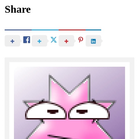
Share