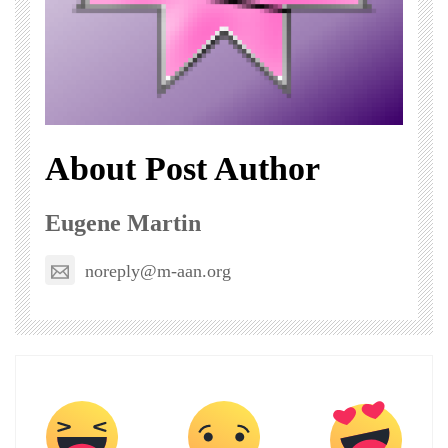
About Post Author
Eugene Martin
noreply@m-aan.org