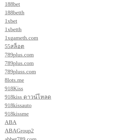
188bet
188betth
1xbet
1xbetth
1xgameth.com
55สล็อต
789plus.com
789plus.com
789pluss.com
8lots.me
918Kiss
918kiss ดาวน์โหลด
918kissauto
918kissme
ABA
ABAGroup2
abbet789.com