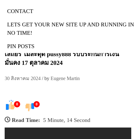
CONTACT
พุซซี่888
LETS GET YOUR NEW SITE UP AND RUNNING IN
Pussy888 ศูนย์รวมเกมสล็อตออนไลน์ของไทย
NO TIME!
Top 34 by Edmundo pussy888fun.asia หลักแสน
หลักล้าน จ่ายทุกบิล ฝาก-ถอน ภายใน 10วิระบบ
PIN POSTS
เสถียร ไม่สะดุด pussy888 รับประกันการเงิน
มั่นคง 17 ตุลาคม 2024
30 สิงหาคม 2024
/
by
Eugene Martin
0
0
Read Time:
5 Minute, 14 Second