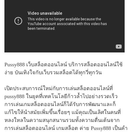
Pussy888 เว็บสล็อตออนไลน์ บริการสล็อตออนไลน์ใช้
ง่าย บันเทิงใจกับเว็บรวมสล็อตได้ทุกวี่ทุกวัน
เปิดประสบการณ์ใหม่กับการเล่นสล็อตออนไลน์ที่
pussy888 ในยุคที่เทคโนโลยีก้าวล้ำไปอย่างรวดเร็ว
การเล่นเกมสล็อตออนไลน์ก็ได้รับการพัฒนาและก็
แก้ไขให้นำสมัยเพิ่มขึ้นเรื่อยๆ แม้คุณเป็นเลิศในคนที่
หลงใหลในความสนุกสนานรวมทั้งความตื่นเต้นจาก
การเล่นสล็อตออนไลน์ เกมสล็อต ค่าย Pussy888 เป็นคำ