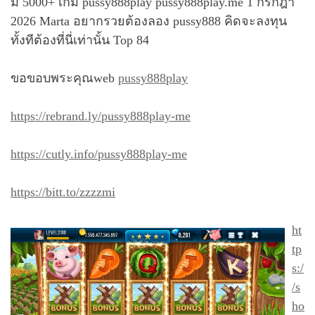
มี 5000+ เกม pussy888play pussy888play.me 1 กรกฎา
2026 Marta อยากรวยต้องลอง pussy888 คิดจะลงทุน
ทั้งทีต้องที่นี่เท่านั้น Top 84
ขอขอบพระคุณweb
pussy888play
https://rebrand.ly/pussy888play-me
https://cutly.info/pussy888play-me
https://bitt.to/zzzzmi
ht
tp
s:/
/s
ho