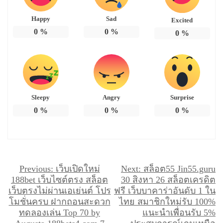
Happy
Sad
Excited
0
%
0
%
0
%
Sleepy
Angry
Surprise
0
%
0
%
0
%
แ
Previous:
เว็บเปิดใหม่
Next:
สล็อต55 Jin55.guru
188bet เว็บไซต์ตรง สล็อต
30 สิงหา 26 สล็อตเครดิต
น
เว็บตรงไม่ผ่านเอเย่นต์ โปร
ฟรี เว็บบาคาร่าอันดับ 1 ใน
ะ
โมชั่นครบ ฝากถอนสะดวก
ไทย สมาชิกใหม่รับ 100%
ทดลองเล่น Top 70 by
แนะนำเพื่อนรับ 5%
แ