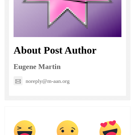
About Post Author
Eugene Martin
noreply@m-aan.org