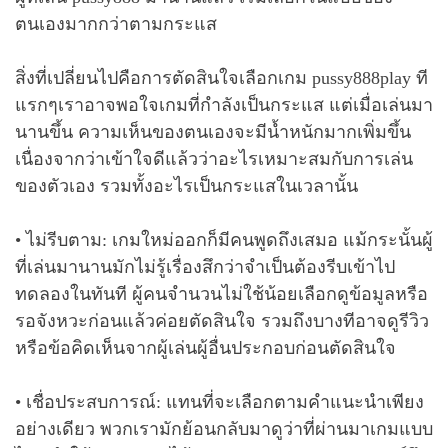
ตนเองมากกว่าตามกระแส
สิ่งที่เปลี่ยนไปคือการตัดสินใจเลือกเกม pussy888play ที
แรกๆเราอาจพอใจเกมที่กำลังเป็นกระแส แต่เมื่อเล่นมา
นานขึ้น ความเห็นของตนเองจะมีน้ำหนักมากเพิ่มขึ้น
เนื่องจากว่าเข้าใจดีแล้วว่าอะไรเหมาะสมกับการเล่น
ของตัวเอง รวมทั้งอะไรเป็นกระแสในเวลานั้น
• ไม่รีบตาม: เกมใหม่ออกก็มีคนพูดถึงเสมอ แม้กระนั้นผู้
ที่เล่นมานานมักไม่รู้เรื่องสึกว่าจำเป็นต้องรีบเข้าไป
ทดลองในทันที ผู้คนจำนวนไม่ใช้น้อยเลือกดูข้อมูลหรือ
รอจังหวะก่อนแล้วค่อยตัดสินใจ รวมถึงบางทีอาจดูรีวิว
หรือข้อคิดเห็นจากผู้เล่นผู้อื่นประกอบก่อนตัดสินใจ
• เชื่อประสบการณ์: แทนที่จะเลือกตามคำแนะนำเพียง
อย่างเดียว พวกเรามักย้อนกลับมาดูว่าที่ผ่านมาเกมแบบ