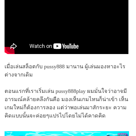
เมื่อเล่นสล็อตกับ pussy888 มานาน ผู้เล่นมองหาอะไร
ต่างจากเดิม
ตอนแรกที่เราเริ่มเล่น pussy888play ผมมั่นใจว่าอาจมี
อารมณ์คล้ายคลึงกันคือ มองเห็นเกมไหนก็น่าเข้า เห็น
เกมใหม่ก็ต้องการลอง แต่ว่าพอเล่นมาสักระยะ ความ
คิดแบบนั้นจะค่อยๆแปรไปโดยไม่ได้คาดคิด