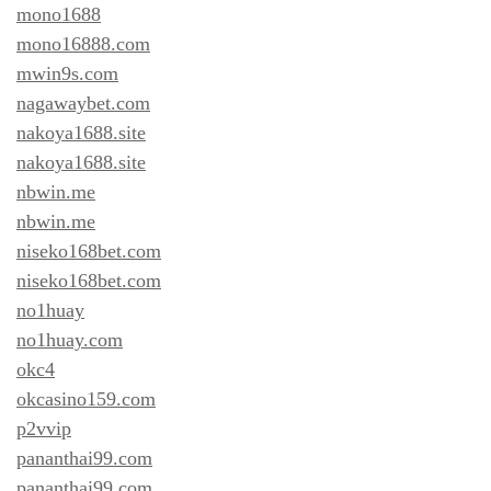
mono1688
mono16888.com
mwin9s.com
nagawaybet.com
nakoya1688.site
nakoya1688.site
nbwin.me
nbwin.me
niseko168bet.com
niseko168bet.com
no1huay
no1huay.com
okc4
okcasino159.com
p2vvip
pananthai99.com
pananthai99.com