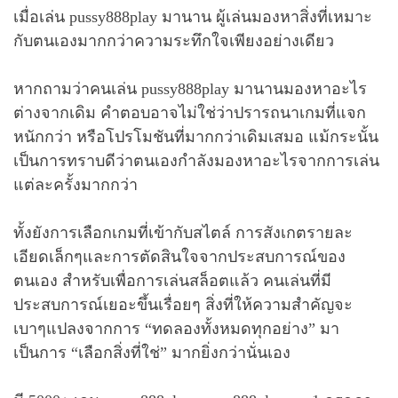
เมื่อเล่น pussy888play มานาน ผู้เล่นมองหาสิ่งที่เหมาะ
กับตนเองมากกว่าความระทึกใจเพียงอย่างเดียว
หากถามว่าคนเล่น pussy888play มานานมองหาอะไร
ต่างจากเดิม คำตอบอาจไม่ใช่ว่าปรารถนาเกมที่แจก
หนักกว่า หรือโปรโมชันที่มากกว่าเดิมเสมอ แม้กระนั้น
เป็นการทราบดีว่าตนเองกำลังมองหาอะไรจากการเล่น
แต่ละครั้งมากกว่า
ทั้งยังการเลือกเกมที่เข้ากับสไตล์ การสังเกตรายละ
เอียดเล็กๆและการตัดสินใจจากประสบการณ์ของ
ตนเอง สำหรับเพื่อการเล่นสล็อตแล้ว คนเล่นที่มี
ประสบการณ์เยอะขึ้นเรื่อยๆ สิ่งที่ให้ความสำคัญจะ
เบาๆแปลงจากการ “ทดลองทั้งหมดทุกอย่าง” มา
เป็นการ “เลือกสิ่งที่ใช่” มากยิ่งกว่านั่นเอง