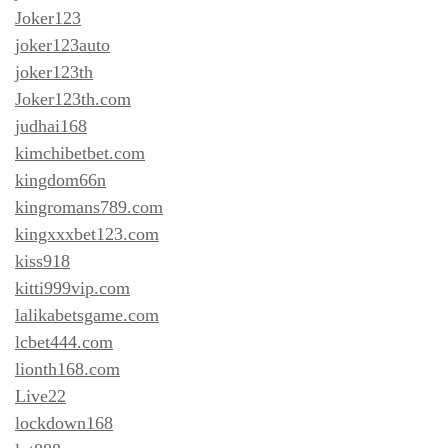
Joker123
joker123auto
joker123th
Joker123th.com
judhai168
kimchibetbet.com
kingdom66n
kingromans789.com
kingxxxbet123.com
kiss918
kitti999vip.com
lalikabetsgame.com
lcbet444.com
lionth168.com
Live22
lockdown168