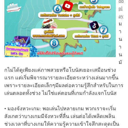
88
pl
ay
ม
า
น
า
น
มั
กไม่ได้ดูเพียงแค่ภาพสวยหรือโบนัสเยอะเสมือนช่วง
แรก แต่เริ่มพิจารณารายละเอียดระหว่างเล่นมากขึ้น
เพราะรายละเอียดเล็กๆมีผลต่อความรู้สึกสำหรับในการ
เล่นตลอดทั้งช่วง ไม่ใช่แค่ตอนที่เกมกำลังแจกโบนัส
• มองจังหวะเกม: พอเล่นไปหลายเกม พวกเราจะเริ่ม
สังเกตว่าบางเกมมีจังหวะที่ลื่น เล่นต่อได้เพลิดเพลิน
ช่วงเวลาที่บางเกมให้ความรู้ความเข้าใจสึกสะดุดเป็น