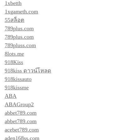
1xbetth
1xgameth.com
55สล็อต
789plus.com
789plus.com
789pluss.com
8lots.me
918Kiss
918kiss ดาวน์โหลด
918kissauto
918kissme
ABA
ABAGroup2
abbet789.com
abbet789.com
acebet789.com
aden168ss.com