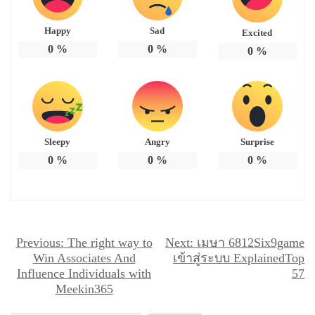
Happy
Sad
Excited
0
%
0
%
0
%
Sleepy
Angry
Surprise
0
%
0
%
0
%
แ
Previous:
The right way to
Next:
เมษา 6812Six9game
Win Associates And
เข้าสู่ระบบ ExplainedTop
น
Influence Individuals with
57
ะ
Meekin365
แ