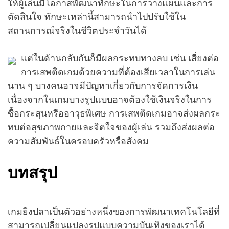
ให้ผู้เล่นมีโอกาสพัฒนาทักษะในการวางแผนและการ
ตัดสินใจ ทักษะเหล่านี้สามารถนำไปปรับใช้ใน
สถานการณ์จริงในชีวิตประจำวันได้
แต่ในด้านกลับกันก็มีผลกระทบทางลบ เช่น เสี่ยงต่อ
การเสพติดเกมด้วยความที่ต้องเสียเวลาในการเล่น
นาน ๆ บางคนอาจมีปัญหาเกี่ยวกับการจัดการเงิน
เนื่องจากในเกมบางรูปแบบอาจต้องใช้เงินจริงในการ
ซื้อกระสุนหรืออาวุธพิเศษ การเสพติดเกมอาจส่งผลกระ
ทบต่อสุขภาพกายและจิตใจของผู้เล่น รวมถึงส่งผลต่อ
ความสัมพันธ์ในครอบครัวหรือสังคม
บทสรุป
เกมยิงปลาเป็นตัวอย่างหนึ่งของการพัฒนาเทคโนโลยีที่
สามารถเปลี่ยนแปลงรูปแบบความบันเทิงของเราได้