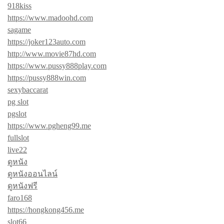
918kiss
https://www.madoohd.com
sagame
https://joker123auto.com
http://www.movie87hd.com
https://www.pussy888play.com
https://pussy888win.com
sexybaccarat
pg slot
pgslot
https://www.pgheng99.me
fullslot
live22
ดูหนัง
ดูหนังออนไลน์
ดูหนังฟรี
faro168
https://hongkong456.me
slot66