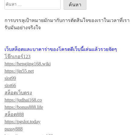
ค้นหา
น
สำหรับ:
ว
การบรรลุเป้าหมายมักมากับการตัดสินใจของเราในเวลาที่เรา
เ
รับมันอย่างจริงใจ
รื่
อ
เว็บสล็อตและบาคาร่าของโครตดีเว็บนี้เล่นแล้วรวยจัดๆ
ง
โจ๊กเกอร์123
https://hengjing168.wiki
https://jin55.net
slot99
slot66
สล็อตเว็บตรง
https://judhai168.co
https://bonus888.life
สล็อต888
https://pgslot.today
pussy888