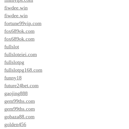
fiwdee.win
fiwdee.win
fortune99vip.com
fox689ok.com
fox689ok.com
fullslot
fullsloteiei.com
fullslotpg
fullslotpg168.com
funny18
future24bet.com
gaojing888
gem99ths.com
gem99ths.com
gobaza88.com
golden456