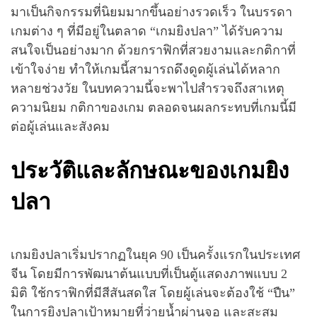
มาเป็นกิจกรรมที่นิยมมากขึ้นอย่างรวดเร็ว ในบรรดา
เกมต่าง ๆ ที่มีอยู่ในตลาด “เกมยิงปลา” ได้รับความ
สนใจเป็นอย่างมาก ด้วยกราฟิกที่สวยงามและกติกาที่
เข้าใจง่าย ทำให้เกมนี้สามารถดึงดูดผู้เล่นได้หลาก
หลายช่วงวัย ในบทความนี้จะพาไปสำรวจถึงสาเหตุ
ความนิยม กติกาของเกม ตลอดจนผลกระทบที่เกมนี้มี
ต่อผู้เล่นและสังคม
ประวัติและลักษณะของเกมยิง
ปลา
เกมยิงปลาเริ่มปรากฏในยุค 90 เป็นครั้งแรกในประเทศ
จีน โดยมีการพัฒนาต้นแบบที่เป็นตู้แสดงภาพแบบ 2
มิติ ใช้กราฟิกที่มีสีสันสดใส โดยผู้เล่นจะต้องใช้ “ปืน”
ในการยิงปลาเป้าหมายที่ว่ายน้ำผ่านจอ และสะสม