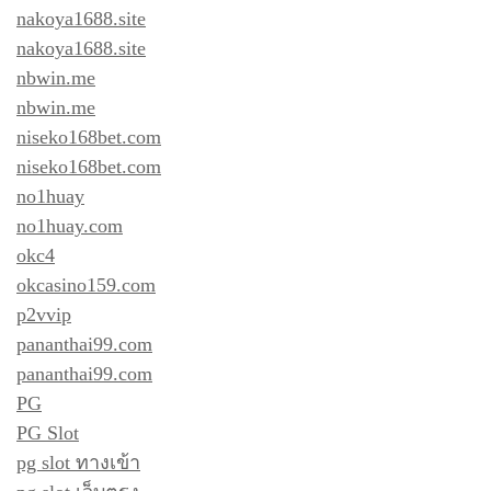
nakoya1688.site
nakoya1688.site
nbwin.me
nbwin.me
niseko168bet.com
niseko168bet.com
no1huay
no1huay.com
okc4
okcasino159.com
p2vvip
pananthai99.com
pananthai99.com
PG
PG Slot
pg slot ทางเข้า