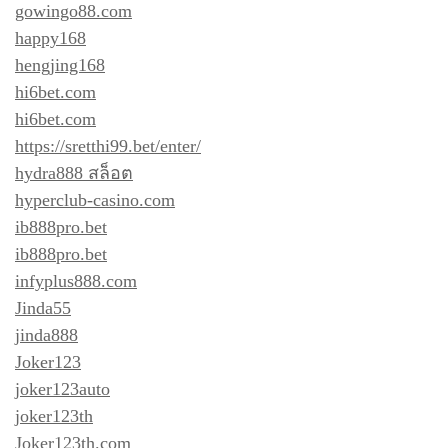
gowingo88.com
happy168
hengjing168
hi6bet.com
hi6bet.com
https://sretthi99.bet/enter/
hydra888 สล็อต
hyperclub-casino.com
ib888pro.bet
ib888pro.bet
infyplus888.com
Jinda55
jinda888
Joker123
joker123auto
joker123th
Joker123th.com