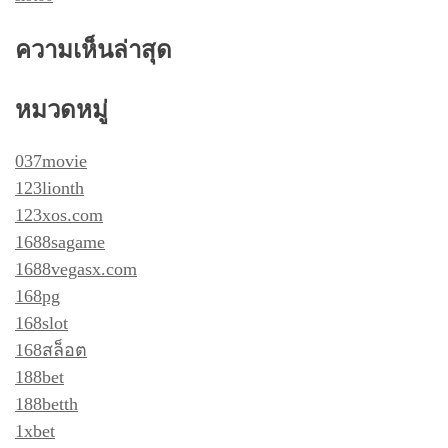
ความเห็นล่าสุด
หมวดหมู่
037movie
123lionth
123xos.com
1688sagame
1688vegasx.com
168pg
168slot
168สล็อต
188bet
188betth
1xbet