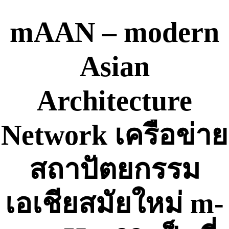
Skip
to
mAAN – modern
content
Asian
Architecture
Network เครือข่าย
สถาปัตยกรรม
เอเชียสมัยใหม่ m-