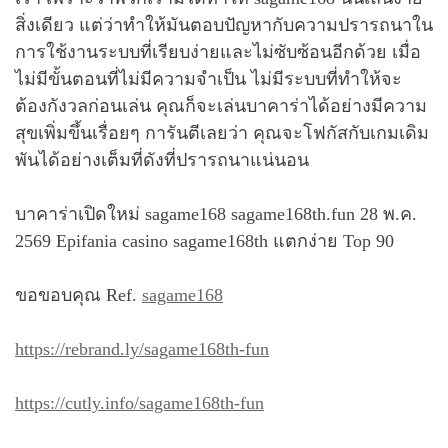
สิ่งเดียว แต่ว่าทำให้มันตอบปัญหากับความปรารถนาใน
การใช้งานระบบที่เรียบง่ายและไม่ซับซ้อนอีกด้วย เมื่อ
ไม่มีขั้นตอนที่ไม่มีความจำเป็น ไม่มีระบบที่ทำให้จะ
ต้องกังวลก่อนเล่น คุณก็จะเล่นบาคาร่าได้อย่างมีความ
สุขเพิ่มขึ้นเรื่อยๆ การันตีเลยว่า คุณจะโฟกัสกับเกมเดิม
พันได้อย่างเต็มที่ดังที่ปรารถนาแน่นอน
บาคาร่าเปิดใหม่ sagame168 sagame168th.fun 28 พ.ค.
2569 Epifania casino sagame168th แตกง่าย Top 90
ขอขอบคุณ Ref.
sagame168
https://rebrand.ly/sagame168th-fun
https://cutly.info/sagame168th-fun