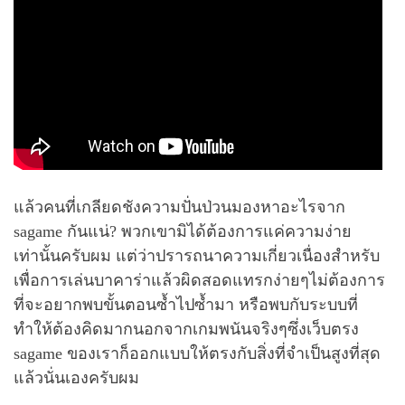
แล้วคนที่เกลียดชังความปั่นป่วนมองหาอะไรจาก
sagame กันแน่? พวกเขามิได้ต้องการแค่ความง่าย
เท่านั้นครับผม แต่ว่าปรารถนาความเกี่ยวเนื่องสำหรับ
เพื่อการเล่นบาคาร่าแล้วผิดสอดแทรกง่ายๆไม่ต้องการ
ที่จะอยากพบขั้นตอนซ้ำไปซ้ำมา หรือพบกับระบบที่
ทำให้ต้องคิดมากนอกจากเกมพนันจริงๆซึ่งเว็บตรง
sagame ของเราก็ออกแบบให้ตรงกับสิ่งที่จำเป็นสูงที่สุด
แล้วนั่นเองครับผม