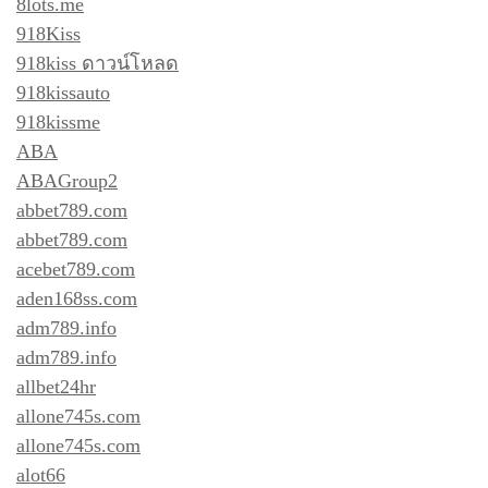
8lots.me
918Kiss
918kiss ดาวน์โหลด
918kissauto
918kissme
ABA
ABAGroup2
abbet789.com
abbet789.com
acebet789.com
aden168ss.com
adm789.info
adm789.info
allbet24hr
allone745s.com
allone745s.com
alot66