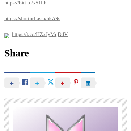
https://bitt.to/x51lth
https://shorturl.asia/hkA9s
https://t.co/HZxJyMqDdV
Share