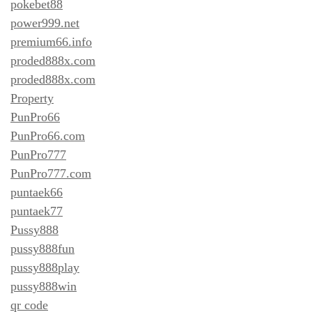
pokebet88
power999.net
premium66.info
proded888x.com
proded888x.com
Property
PunPro66
PunPro66.com
PunPro777
PunPro777.com
puntaek66
puntaek77
Pussy888
pussy888fun
pussy888play
pussy888win
qr code