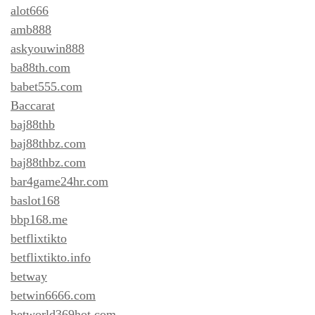
alot666
amb888
askyouwin888
ba88th.com
babet555.com
Baccarat
baj88thb
baj88thbz.com
baj88thbz.com
bar4game24hr.com
baslot168
bbp168.me
betflixtikto
betflixtikto.info
betway
betwin6666.com
betworld369hot.com