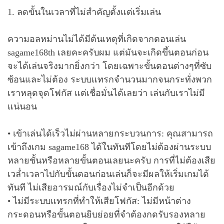
1. ลดขั้นในเวลาที่ไม่สำคัญตั้งแต่เริ่มเล่น
ความอลหม่านไม่ได้มีต้นเหตุที่เกิดจากตอนเล่น
sagame168th เลยคะครับผม แต่มันจะเกิดขึ้นตอนก่อน
จะได้เล่นจริงมากยิ่งกว่า โดยเฉพาะขั้นตอนต่างๆที่ซับ
ซ้อนและไม่ต้อง ระบบแทรกจำนวนมากจนกระทั่งพวก
เราหลุดจุดโฟกัส แต่เชื่อมั่นได้เลยว่า เล่นกับเราไม่มี
แน่นอน
• เข้าเล่นได้เร็วไม่ผ่านหลายกระบวนการ: คุณสามารถ
เข้าถึงเกม sagame168 ได้ในทันทีโดยไม่ต้องผ่านระบบ
หลายชั้นหรือหลายขั้นตอนเลยนะครับ การที่ไม่ต้องเสีย
เวล่ำเวลาไปกับขั้นตอนก่อนเล่นก็จะมีผลให้เริ่มเกมได้
ทันที ไม่เสียอารมณ์กับเรื่องไม่จำเป็นอีกด้วย
• ไม่มีระบบแทรกที่ทำให้เสียโฟกัส: ไม่มีหน้าต่าง
กระดอนหรือขั้นตอนยิบย่อยที่จำต้องกดรับรองหลาย