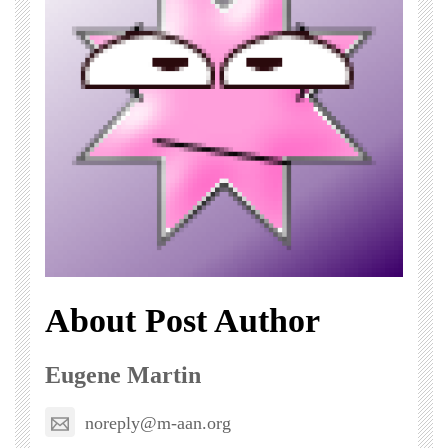
About Post Author
Eugene Martin
noreply@m-aan.org