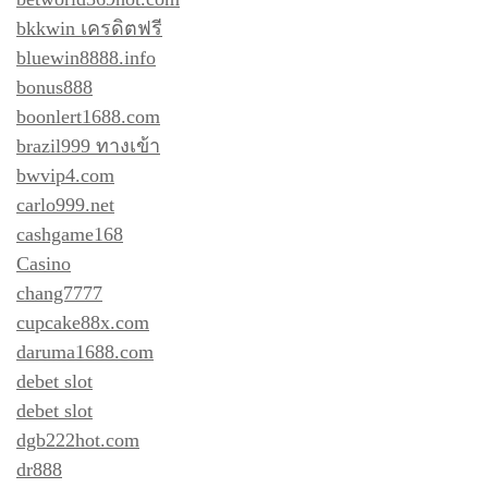
bkkwin เครดิตฟรี
bluewin8888.info
bonus888
boonlert1688.com
brazil999 ทางเข้า
bwvip4.com
carlo999.net
cashgame168
Casino
chang7777
cupcake88x.com
daruma1688.com
debet slot
debet slot
dgb222hot.com
dr888