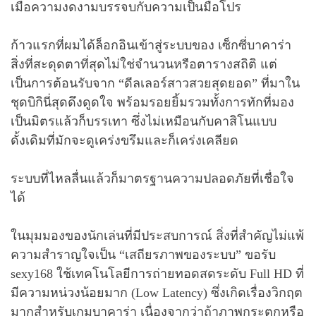
เมื่อความงดงามบรรจบกับความเป็นมือโปร
ก้าวแรกที่ผมได้ล็อกอินเข้าสู่ระบบของ เซ็กซี่บาคาร่า
สิ่งที่สะดุดตาที่สุดไม่ใช่จำนวนหรือตารางสถิติ แต่
เป็นการต้อนรับจาก “ดีลเลอร์สาวสวยสุดยอด” ที่มาใน
ชุดบิกินี่สุดดึงดูดใจ พร้อมรอยยิ้มรวมทั้งการทักที่มอง
เป็นมิตรแล้วก็บรรเทา ซึ่งไม่เหมือนกับคาสิโนแบบ
ดั้งเดิมที่มักจะดูเคร่งขรึมและก็เคร่งเคลียด
ระบบที่ไหลลื่นแล้วก็มาตรฐานความปลอดภัยที่เชื่อใจ
ได้
ในมุมมองของนักเล่นที่มีประสบการณ์ สิ่งที่สำคัญไม่แพ้
ความสำราญใจเป็น “เสถียรภาพของระบบ” ขอรับ
sexy168 ใช้เทคโนโลยีการถ่ายทอดสดระดับ Full HD ที่
มีความหน่วงน้อยมาก (Low Latency) ซึ่งเกิดเรื่องวิกฤต
มากสำหรับเกมบาคาร่า เนื่องจากว่าถ้าภาพกระตุกหรือ