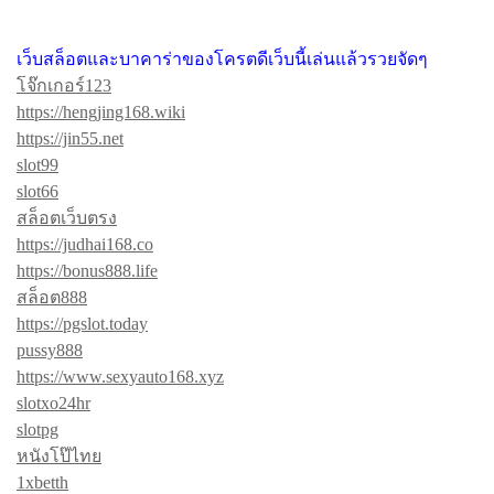
เว็บสล็อตและบาคาร่าของโครตดีเว็บนี้เล่นแล้วรวยจัดๆ
โจ๊กเกอร์123
https://hengjing168.wiki
https://jin55.net
slot99
slot66
สล็อตเว็บตรง
https://judhai168.co
https://bonus888.life
สล็อต888
https://pgslot.today
pussy888
https://www.sexyauto168.xyz
slotxo24hr
slotpg
หนังโป๊ไทย
1xbetth