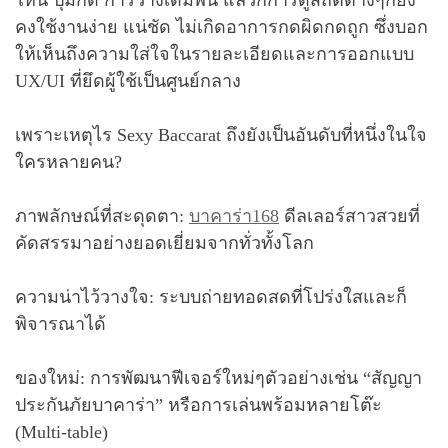
คงใช้งานง่าย แน่ชัด ไม่เกิดอาการกดผิดกดถูก ซึ่งบอก
ให้เห็นถึงความใส่ใจในรายละเอียดและการออกแบบ
UX/UI ที่ยึดผู้ใช้เป็นศูนย์กลาง
เพราะเหตุไร Sexy Baccarat ถึงยังเป็นอันดับที่หนึ่งในใจ
ใครหลายคน?
ภาพลักษณ์ที่สะดุดตา:
บาคาร่า168
ดีลเลอร์สาวสวยที่
คัดสรรมาอย่างยอดเยี่ยมจากทั่วทั้งโลก
ความน่าไว้วางใจ: ระบบถ่ายทอดสดที่โปร่งใสและก็
พิจารณาได้
ของใหม่: การพัฒนาฟีเจอร์ใหม่ๆตัวอย่างเช่น “สัญญา
ประกันภัยบาคาร่า” หรือการเล่นพร้อมหลายโต๊ะ
(Multi-table)