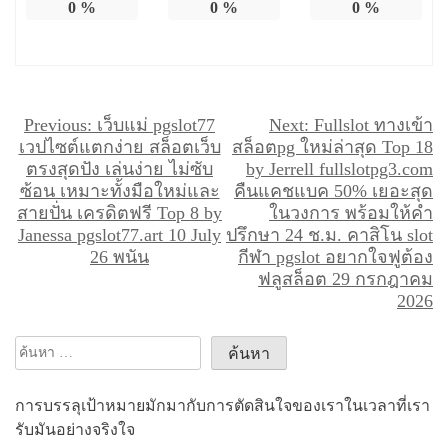
0
%
0
%
0
%
แ
Previous:
เว็บแม่ pgslot77
Next:
Fullslot ทางเข้า
เวปไซต์แตกง่าย สล็อตเว็บ
สล็อตpg ใหม่ล่าสุด Top 18
น
ตรงสุดปัง เล่นง่าย ไม่ซับ
by Jerrell fullslotpg3.com
ะ
ซ้อน เหมาะทั้งมือใหม่และ
คืนแคชแบค 50% เยอะสุด
สายปั่น เครดิตฟรี Top 8 by
ในวงการ พร้อมให้คำ
แ
Janessa pgslot77.art 10 July
ปรึกษา 24 ช.ม. คาสิโน slot
น
26 พนัน
กีฬา pgslot อยากใจฟูต้อง
ว
ฟลูสล็อต 29 กรกฎาคม
2026
เ
รื่
ค้นหา
อ
สำหรับ:
ง
การบรรลุเป้าหมายมักมากับการตัดสินใจของเราในเวลาที่เรา
รับมันอย่างจริงใจ