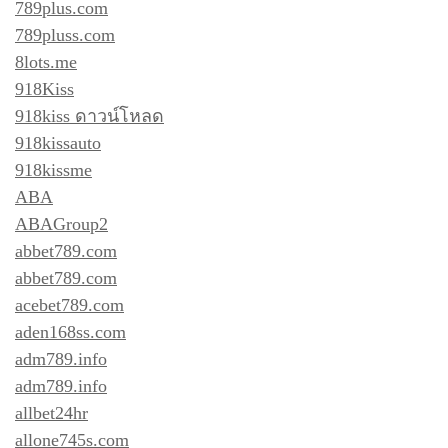
789plus.com
789pluss.com
8lots.me
918Kiss
918kiss ดาวน์โหลด
918kissauto
918kissme
ABA
ABAGroup2
abbet789.com
abbet789.com
acebet789.com
aden168ss.com
adm789.info
adm789.info
allbet24hr
allone745s.com