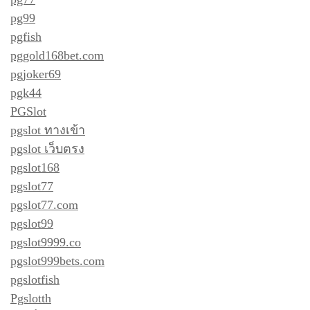
pg99
pgfish
pggold168bet.com
pgjoker69
pgk44
PGSlot
pgslot ทางเข้า
pgslot เว็บตรง
pgslot168
pgslot77
pgslot77.com
pgslot99
pgslot9999.co
pgslot999bets.com
pgslotfish
Pgslotth