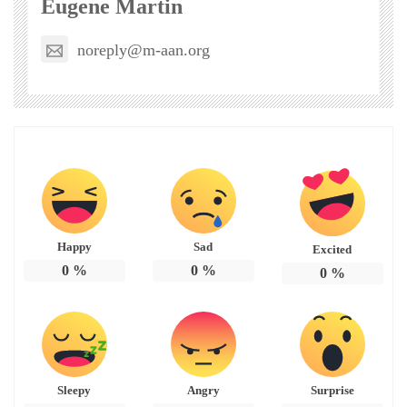
Eugene Martin
noreply@m-aan.org
Happy
Sad
Excited
0
%
0
%
0
%
Sleepy
Angry
Surprise