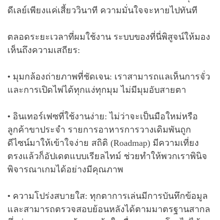
ดีเลย์เพียงแค่เสี้ยววินาที ความมั่นใจจะหายไปทันที
ตลอดระยะเวลาที่ผมใช้งาน ระบบของที่นี่พิสูจน์ให้มอง
เห็นถึงความเสถียร:
• มุมกล้องถ่ายภาพที่ชัดเจน: เราสามารถแลเห็นการจั่ว
และการเปิดไพ่ได้ทุกแง่ทุกมุม ไม่มีมุมอับสายตา
• อินเทอร์เฟซที่ใช้งานง่าย: ไม่ว่าจะเป็นมือใหม่หรือ
ลูกค้าขาประจำ รายการอาหารการวางเดิมพันถูก
ดีไซน์มาให้เข้าใจง่าย สถิติ (Roadmap) มีความเที่ยง
ตรงแล้วก็อัปเดตแบบเรียลไทม์ ช่วยทำให้พวกเราพินิจ
พิจารณาเกมได้อย่างมีคุณภาพ
• ความโปร่งสบายใส: ทุกตาการเล่นมีการบันทึกข้อมูล
และสามารถตรวจสอบย้อนหลังได้ตามมาตรฐานสากล