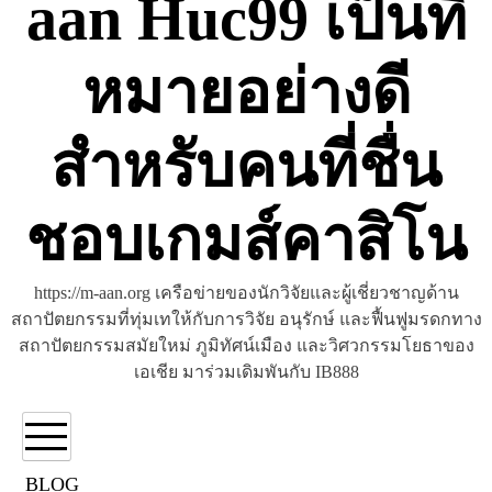
aan Huc99 เป็นที่
หมายอย่างดี
สำหรับคนที่ชื่น
ชอบเกมส์คาสิโน
https://m-aan.org เครือข่ายของนักวิจัยและผู้เชี่ยวชาญด้าน
สถาปัตยกรรมที่ทุ่มเทให้กับการวิจัย อนุรักษ์ และฟื้นฟูมรดกทาง
สถาปัตยกรรมสมัยใหม่ ภูมิทัศน์เมือง และวิศวกรรมโยธาของ
เอเชีย มาร่วมเดิมพันกับ IB888
BLOG