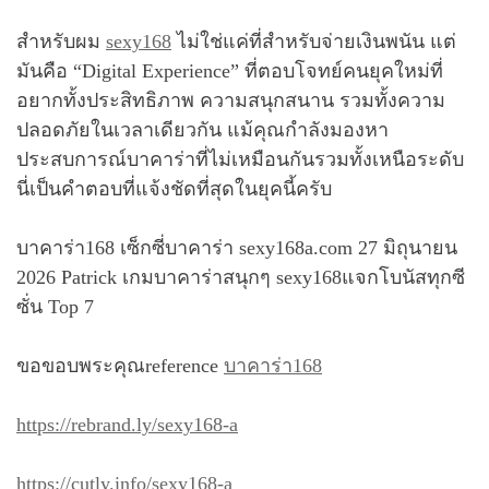
สำหรับผม
sexy168
ไม่ใช่แค่ที่สำหรับจ่ายเงินพนัน แต่
มันคือ “Digital Experience” ที่ตอบโจทย์คนยุคใหม่ที่
อยากทั้งประสิทธิภาพ ความสนุกสนาน รวมทั้งความ
ปลอดภัยในเวลาเดียวกัน แม้คุณกำลังมองหา
ประสบการณ์บาคาร่าที่ไม่เหมือนกันรวมทั้งเหนือระดับ
นี่เป็นคำตอบที่แจ้งชัดที่สุดในยุคนี้ครับ
บาคาร่า168 เซ็กซี่บาคาร่า sexy168a.com 27 มิถุนายน
2026 Patrick เกมบาคาร่าสนุกๆ sexy168แจกโบนัสทุกซี
ซั่น Top 7
ขอขอบพระคุณreference
บาคาร่า168
https://rebrand.ly/sexy168-a
https://cutly.info/sexy168-a