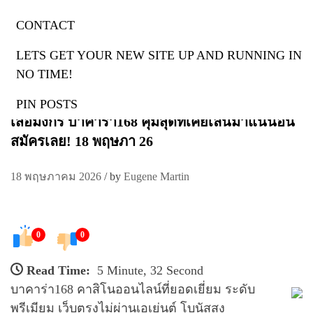
CONTACT
บาคาร่า168
LETS GET YOUR NEW SITE UP AND RUNNING IN
Sexy168 บริการบาคาร่า ดีที่สุด มาตรฐาน ความ
NO TIME!
มั่นคง Top 15 by Patrick Sexy168a.com ห้องเยอะ
ดีลเลอร์มืออาชีพ สาวสวย บาคาร่า รูเล็ต สล็อต
PIN POSTS
เสือมังกร บาคาร่า168 คุ้มสุดที่เคยเล่นมาแน่นอน
สมัครเลย! 18 พฤษภา 26
18 พฤษภาคม 2026
/
by
Eugene Martin
0
0
Read Time:
5 Minute, 32 Second
บาคาร่า168 คาสิโนออนไลน์ที่ยอดเยี่ยม ระดับ
พรีเมียม เว็บตรงไม่ผ่านเอเย่นต์ โบนัสสูง