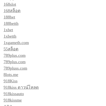
168slot
168สล็อต
188bet
188betth
1xbet
1xbetth
1xgameth.com
55สล็อต
789plus.com
789plus.com
789pluss.com
8lots.me
918Kiss
918kiss ดาวน์โหลด
918kissauto
918kissme