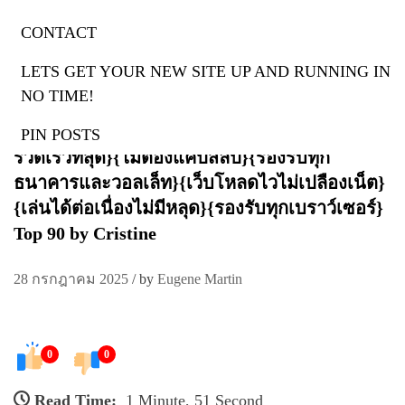
CONTACT
shinobi24hr.com
LETS GET YOUR NEW SITE UP AND RUNNING IN
shinobi24 สมัคร 19 สิงหาคม shinobi24 สมัคร
NO TIME!
{โปรโมชั่นจัดเต็มทั้งวัน}{รับโบนัสได้ทุกยอด
ฝาก}{ไม่ต้องทำเทิร์นหลายเท่า}{ฝากถอนออโต้
PIN POSTS
รวดเร็วที่สุด}{ไม่ต้องแคปสลิป}{รองรับทุก
ธนาคารและวอลเล็ท}{เว็บโหลดไวไม่เปลืองเน็ต}
{เล่นได้ต่อเนื่องไม่มีหลุด}{รองรับทุกเบราว์เซอร์}
Top 90 by Cristine
28 กรกฎาคม 2025
/
by
Eugene Martin
0
0
Read Time:
1 Minute, 51 Second