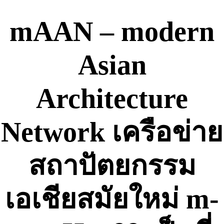
Skip
to
mAAN – modern
content
Asian
Architecture
Network เครือข่าย
สถาปัตยกรรม
เอเชียสมัยใหม่ m-