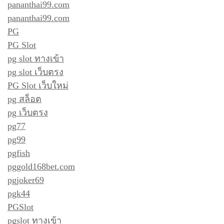
pananthai99.com
pananthai99.com
PG
PG Slot
pg slot ทางเข้า
pg slot เว็บตรง
PG Slot เว็บใหม่
pg สล็อต
pg เว็บตรง
pg77
pg99
pgfish
pggold168bet.com
pgjoker69
pgk44
PGSlot
pgslot ทางเข้า