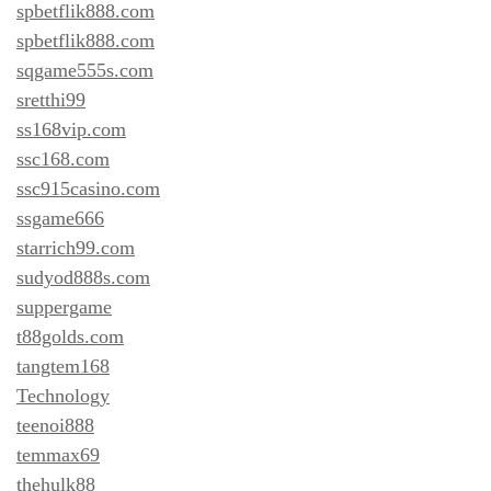
spbetflik888.com
spbetflik888.com
sqgame555s.com
sretthi99
ss168vip.com
ssc168.com
ssc915casino.com
ssgame666
starrich99.com
sudyod888s.com
suppergame
t88golds.com
tangtem168
Technology
teenoi888
temmax69
thehulk88