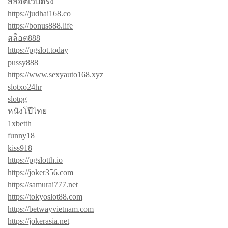
สล็อตเว็บตรง
https://judhai168.co
https://bonus888.life
สล็อต888
https://pgslot.today
pussy888
https://www.sexyauto168.xyz
slotxo24hr
slotpg
หนังโป๊ไทย
1xbetth
funny18
kiss918
https://pgslotth.io
https://joker356.com
https://samurai777.net
https://tokyoslot88.com
https://betwayvietnam.com
https://jokerasia.net