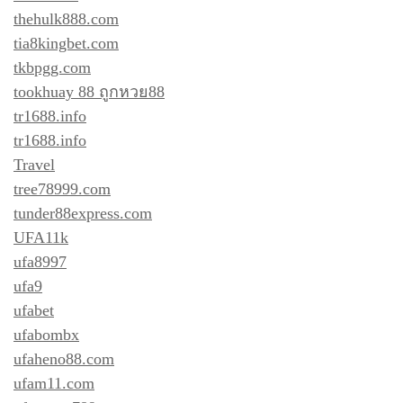
thehulk888.com
tia8kingbet.com
tkbpgg.com
tookhuay 88 ถูกหวย88
tr1688.info
tr1688.info
Travel
tree78999.com
tunder88express.com
UFA11k
ufa8997
ufa9
ufabet
ufabombx
ufaheno88.com
ufam11.com