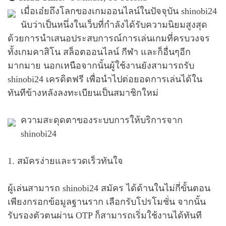
เมื่อเอ๋ยถึงโลกของเกมออนไลน์ในปัจจุบัน shinobi24
นับว่าเป็นหนึ่งในเว็บที่กำลังได้รับความนิยมสูงสุด
ด้วยการนำเสนอประสบการณ์การเล่นเกมที่ครบวงจร
ทั้งเกมคาสิโน สล็อตออนไลน์ กีฬา และก็อื่นๆอีก
มากมาย นอกเหนือจากนั้นผู้ใช้งานยังสามารถรับ
shinobi24 เครดิตฟรี เพื่อนำไปต่อยอดการเล่นได้ใน
ทันทีข้างหลังลงทะเบียนเป็นสมาชิกใหม่
ความสะดุดตาของระบบการให้บริการจาก
shinobi24
1. สมัครง่ายและรวดเร็วทันใจ
ผู้เล่นสามารถ shinobi24 สมัคร ได้ด้านในไม่กี่ขั้นตอน
เพียงกรอกข้อมูลฐานราก เลือกรับโปรโมชั่น จากนั้น
รับรองตัวตนผ่าน OTP ก็สามารถเริ่มใช้งานได้ทันที