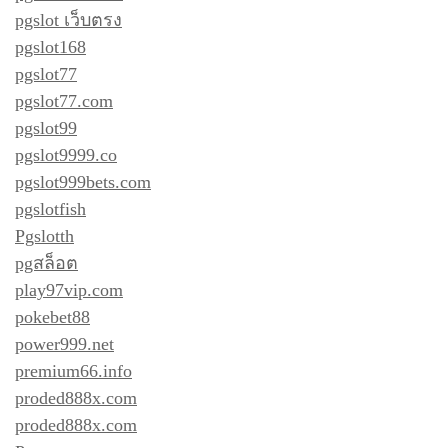
pgslot เว็บตรง
pgslot168
pgslot77
pgslot77.com
pgslot99
pgslot9999.co
pgslot999bets.com
pgslotfish
Pgslotth
pgสล็อต
play97vip.com
pokebet88
power999.net
premium66.info
proded888x.com
proded888x.com