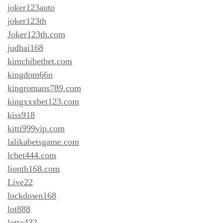
joker123auto
joker123th
Joker123th.com
judhai168
kimchibetbet.com
kingdom66n
kingromans789.com
kingxxxbet123.com
kiss918
kitti999vip.com
lalikabetsgame.com
lcbet444.com
lionth168.com
Live22
lockdown168
lot888
lotto432