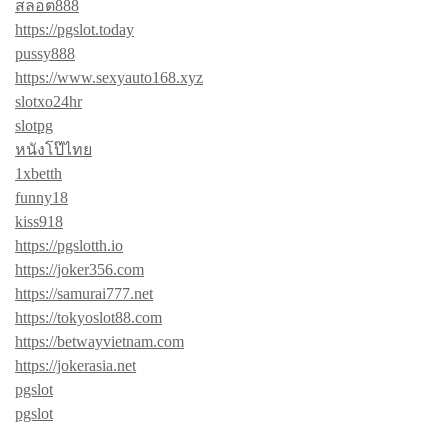
สล็อต888
https://pgslot.today
pussy888
https://www.sexyauto168.xyz
slotxo24hr
slotpg
หนังโป๊ไทย
1xbetth
funny18
kiss918
https://pgslotth.io
https://joker356.com
https://samurai777.net
https://tokyoslot88.com
https://betwayvietnam.com
https://jokerasia.net
pgslot
pgslot