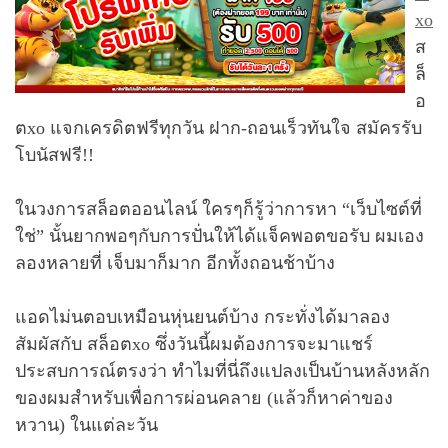
xo
ส
ล็
อ
ตxo แจกเครดิตฟรีทุกวัน ฝาก-ถอนเร็วทันใจ สมัครรับ
โบนัสฟรี!!
ในวงการสล็อตออนไลน์ ใครๆก็รู้ว่าการหา “เว็บไซต์ที่
ใช่” นั้นยากพอๆกับการปั่นให้ได้แจ็คพอตขอรับ ผมเอง
ลองหลายที่ เจ็บมาก็มาก อีกทั้งถอนช้าบ้าง
แอดไม่นตอบเหมือนหุ่นยนต์บ้าง กระทั่งได้มาลอง
สัมผัสกับ สล็อตxo ซึ่งวันนี้ผมต้องการจะมาแชร์
ประสบการณ์ตรงว่า ทำไมที่นี่ถึงแปลงเป็นบ้านหลังหลัก
ของผมสำหรับเพื่อการผ่อนคลาย (แล้วก็หาค่าของ
หวาน) ในแต่ละวัน