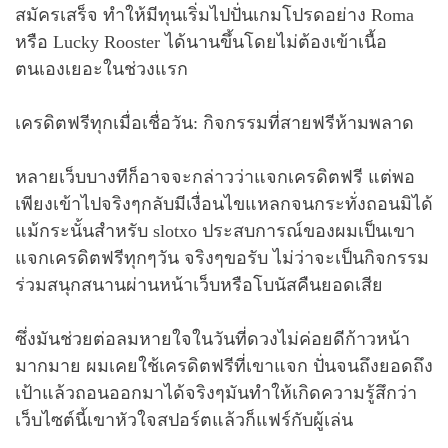
สมัครเสร็จ ทำให้มีทุนเริ่มไปปั่นเกมโปรดอย่าง Roma
หรือ Lucky Rooster ได้นานขึ้นโดยไม่ต้องเข้าเนื้อ
ตนเองเยอะในช่วงแรก
เครดิตฟรีทุกเมื่อเชื่อวัน: กิจกรรมที่สายฟรีห้ามพลาด
หลายเว็บบางทีก็อาจจะกล่าวว่าแจกเครดิตฟรี แต่พอ
เพียงเข้าไปจริงๆกลับมีเงื่อนไขแหลกจนกระทั่งถอนมิได้
แม้กระนั้นสำหรับ slotxo ประสบการณ์ของผมเป็นเขา
แจกเครดิตฟรีทุกๆวัน จริงๆขอรับ ไม่ว่าจะเป็นกิจกรรม
ร่วมสนุกสนานผ่านหน้าเว็บหรือโบนัสคืนยอดเสีย
ซึ่งมันช่วยต่อลมหายใจในวันที่ดวงไม่ค่อยดีก้าวหน้า
มากมาย ผมเคยใช้เครดิตฟรีที่เขาแจก ปั่นจนถึงยอดถึง
เป้าแล้วถอนออกมาได้จริงๆมันทำให้เกิดความรู้สึกว่า
เว็บไซต์นี้เขาหัวใจสปอร์ตแล้วก็แฟร์กับผู้เล่น