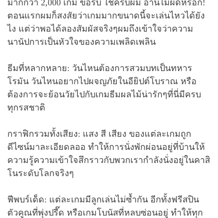
มากกว่า 2,000 เกม ขอรับ ใช่ครับผม อ่านไม่ผิดหรอก!
ตอนแรกผมก็สงสัยว่าเกมมากขนาดนี้จะเล่นไหวได้ยัง
ไง แต่ว่าพอได้ลองสัมผัสจริงๆผมถึงเข้าใจว่าความ
นานัปการเป็นหัวใจของความเพลิดเพลิน
ธีมที่หลากหลาย: วันไหนต้องการสวมบทเป็นทหาร
โรมัน วันไหนอยากไปผจญภัยในอียิปต์โบราณ หรือ
ต้องการจะย้อนวัยไปกับเกมธีมผลไม้น่ารักๆที่นี่มีครบ
ทุกรสชาติ
กราฟิกรวมทั้งเสียง: แสง สี เสียง ของแต่ละเกมถูก
ดีไซน์มาละเอียดลออ ทำให้การนั่งพักผ่อนอยู่ที่บ้านให้
ความรู้ความเข้าใจสึกราวกับพวกเรากำลังนั่งอยู่ในคาสิ
โนระดับโลกจริงๆ
ฟีพบร์เด็ด: แต่ละเกมมีลูกเล่นไม่ซ้ำกัน อีกทั้งฟรีสปิน
ตัวคูณที่พุ่งปรี๊ด หรือเกมโบนัสที่หลบซ่อนอยู่ ทำให้ทุก