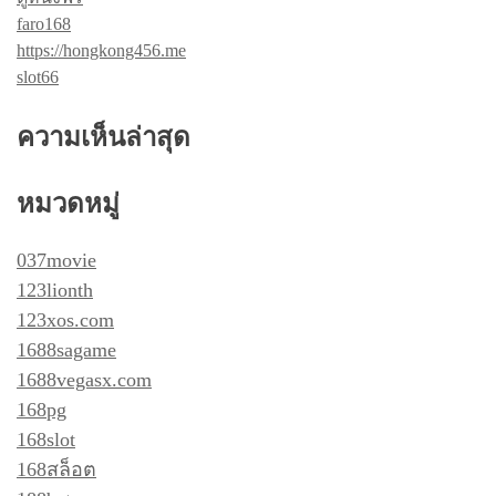
faro168
https://hongkong456.me
slot66
ความเห็นล่าสุด
หมวดหมู่
037movie
123lionth
123xos.com
1688sagame
1688vegasx.com
168pg
168slot
168สล็อต