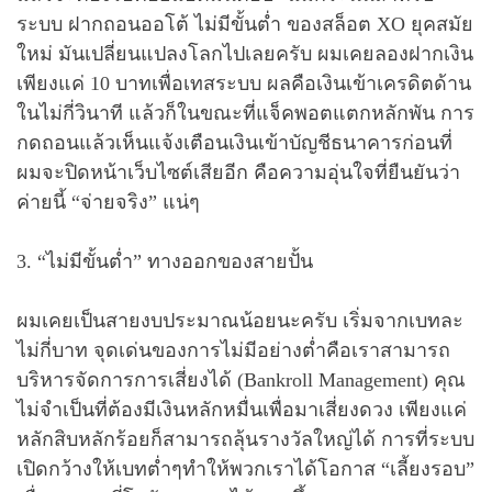
ระบบ ฝากถอนออโต้ ไม่มีขั้นต่ำ ของสล็อต XO ยุคสมัย
ใหม่ มันเปลี่ยนแปลงโลกไปเลยครับ ผมเคยลองฝากเงิน
เพียงแค่ 10 บาทเพื่อเทสระบบ ผลคือเงินเข้าเครดิตด้าน
ในไม่กี่วินาที แล้วก็ในขณะที่แจ็คพอตแตกหลักพัน การ
กดถอนแล้วเห็นแจ้งเตือนเงินเข้าบัญชีธนาคารก่อนที่
ผมจะปิดหน้าเว็บไซต์เสียอีก คือความอุ่นใจที่ยืนยันว่า
ค่ายนี้ “จ่ายจริง” แน่ๆ
3. “ไม่มีขั้นต่ำ” ทางออกของสายปั้น
ผมเคยเป็นสายงบประมาณน้อยนะครับ เริ่มจากเบทละ
ไม่กี่บาท จุดเด่นของการไม่มีอย่างต่ำคือเราสามารถ
บริหารจัดการการเสี่ยงได้ (Bankroll Management) คุณ
ไม่จำเป็นที่ต้องมีเงินหลักหมื่นเพื่อมาเสี่ยงดวง เพียงแค่
หลักสิบหลักร้อยก็สามารถลุ้นรางวัลใหญ่ได้ การที่ระบบ
เปิดกว้างให้เบทต่ำๆทำให้พวกเราได้โอกาส “เลี้ยงรอบ”