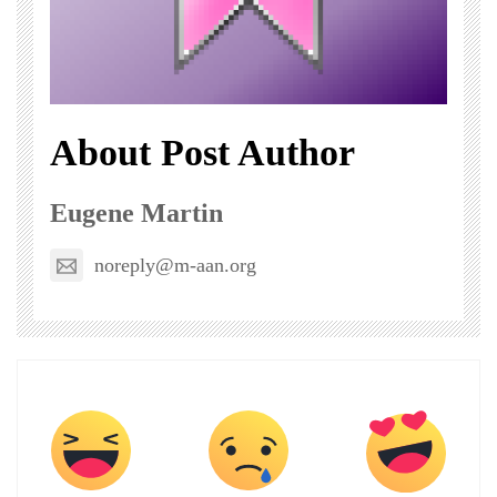
About Post Author
Eugene Martin
noreply@m-aan.org