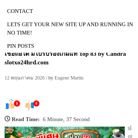
CONTACT
slotxo24hr
LETS GET YOUR NEW SITE UP AND RUNNING IN
Slotxo24hr 9 พ.ค. 26 slotxo บริการ ป๊อกเด้ง หวย
NO TIME!
สล็อต ยิงปลา ไฮโล และกีฬา ค่าคอม 0.9% ไม่
ผ่านเอเย่นต์ เว็บสล็อตออนไลน์อันดับ 1 สล็อตxo
PIN POSTS
เชื่อถือได้ มีใบรับรองเกมแท้ Top 83 by Candra
slotxo24hrd.com
12 พฤษภาคม 2026
/
by
Eugene Martin
0
0
Read Time:
6 Minute, 37 Second
sl
ot