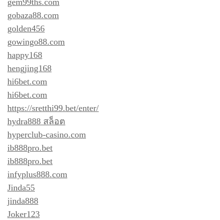
gem99ths.com
gobaza88.com
golden456
gowingo88.com
happy168
hengjing168
hi6bet.com
hi6bet.com
https://sretthi99.bet/enter/
hydra888 สล็อต
hyperclub-casino.com
ib888pro.bet
ib888pro.bet
infyplus888.com
Jinda55
jinda888
Joker123