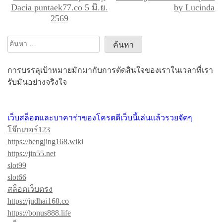
ว
Dacia puntaek77.co 5 มิ.ย.
by Lucinda
2569
เ
รื่
ค้นหา
อ
สำหรับ:
ง
การบรรลุเป้าหมายมักมากับการตัดสินใจของเราในเวลาที่เรา
รับมันอย่างจริงใจ
เว็บสล็อตและบาคาร่าของโครตดีเว็บนี้เล่นแล้วรวยจัดๆ
โจ๊กเกอร์123
https://hengjing168.wiki
https://jin55.net
slot99
slot66
สล็อตเว็บตรง
https://judhai168.co
https://bonus888.life