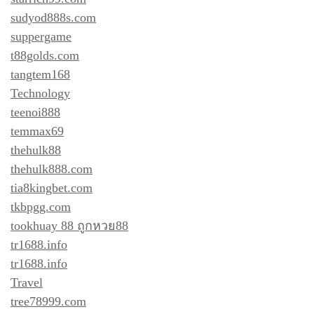
sudyod888s.com
suppergame
t88golds.com
tangtem168
Technology
teenoi888
temmax69
thehulk88
thehulk888.com
tia8kingbet.com
tkbpgg.com
tookhuay 88 ถูกหวย88
tr1688.info
tr1688.info
Travel
tree78999.com