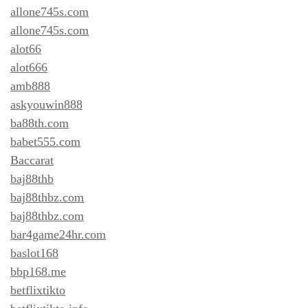
allone745s.com
allone745s.com
alot66
alot666
amb888
askyouwin888
ba88th.com
babet555.com
Baccarat
baj88thb
baj88thbz.com
baj88thbz.com
bar4game24hr.com
baslot168
bbp168.me
betflixtikto