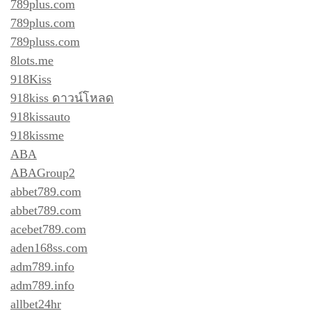
789plus.com
789plus.com
789pluss.com
8lots.me
918Kiss
918kiss ดาวน์โหลด
918kissauto
918kissme
ABA
ABAGroup2
abbet789.com
abbet789.com
acebet789.com
aden168ss.com
adm789.info
adm789.info
allbet24hr