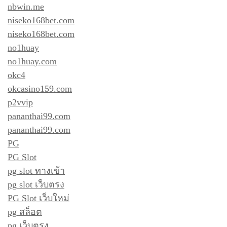
nbwin.me
niseko168bet.com
niseko168bet.com
no1huay
no1huay.com
okc4
okcasino159.com
p2vvip
pananthai99.com
pananthai99.com
PG
PG Slot
pg slot ทางเข้า
pg slot เว็บตรง
PG Slot เว็บใหม่
pg สล็อต
pg เว็บตรง