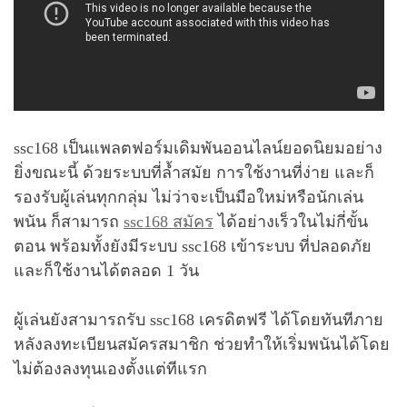
ssc168 เป็นแพลตฟอร์มเดิมพันออนไลน์ยอดนิยมอย่าง
ยิ่งขณะนี้ ด้วยระบบที่ล้ำสมัย การใช้งานที่ง่าย และก็
รองรับผู้เล่นทุกกลุ่ม ไม่ว่าจะเป็นมือใหม่หรือนักเล่น
พนัน ก็สามารถ
ssc168 สมัคร
ได้อย่างเร็วในไม่กี่ขั้น
ตอน พร้อมทั้งยังมีระบบ ssc168 เข้าระบบ ที่ปลอดภัย
และก็ใช้งานได้ตลอด 1 วัน
ผู้เล่นยังสามารถรับ ssc168 เครดิตฟรี ได้โดยทันทีภาย
หลังลงทะเบียนสมัครสมาชิก ช่วยทำให้เริ่มพนันได้โดย
ไม่ต้องลงทุนเองตั้งแต่ทีแรก