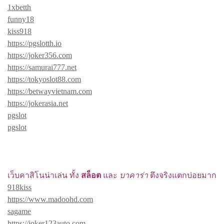
1xbetth
funny18
kiss918
https://pgslotth.io
https://joker356.com
https://samurai777.net
https://tokyoslot88.com
https://betwayvietnam.com
https://jokerasia.net
pgslot
pgslot
เว็บคาสิโนน่าเล่น ทั้ง
สล็อต
และ
บาคาร่า
ตึงจริงแตกบ่อยมาก
918kiss
https://www.madoohd.com
sagame
https://joker123auto.com