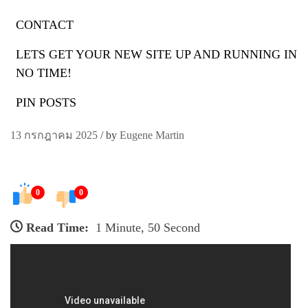
CONTACT
ssc168.com
LETS GET YOUR NEW SITE UP AND RUNNING IN
ssc168 เข้าสู่ระบบ 27 พฤศจิกายน ssc168 เครดิต
NO TIME!
ฟรี แตกหนักจ่ายจริง ใช้งานง่าย ถอนเงินง่าย ยิ่ง
ชวนยิ่งได้ Top 97 by Marjorie
PIN POSTS
13 กรกฎาคม 2025
/
by
Eugene Martin
0
0
Read Time:
1 Minute, 50 Second