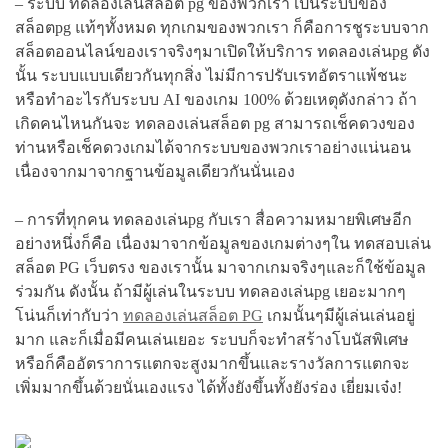
– ระบบ ทดลองเล่นสล็อต pg ของพวกเรา เป็นระบบของ
สล็อตpg แท้ๆทั้งหมด ทุกเกมของพวกเรา ก็คือการชูระบบจาก
สล็อตออนไลน์ของเราจริงๆมาเปิดให้บริการ ทดลองเล่นpg ดัง
นั้น ระบบแบบเดียวกันทุกสิ่ง ไม่มีการปรับเรทอัตราแพ้ชนะ
หรือทำอะไรกับระบบ AI ของเกม 100% ด้วยเหตุดังกล่าว ถ้า
เกิดคนไหนกันจะ ทดลองเล่นสล็อต pg สามารถเช็คดวงของ
ท่านหรือเช็คดวงเกมได้จากระบบของพวกเราอย่างแน่นอน
เนื่องจากมาจากฐานข้อมูลเดียวกันนั่นเอง
– การที่ทุกคน ทดลองเล่นpg กับเรา สื่อความหมายพิเศษอีก
อย่างหนึ่งก็คือ เนื่องมาจากข้อมูลของเกมต่างๆใน ทดสอบเล่น
สล็อต PG เว็บตรง ของเรานั้น มาจากเกมจริงๆและก็ใช้ข้อมูล
ร่วมกัน ดังนั้น ถ้ามีผู้เล่นในระบบ ทดลองเล่นpg เยอะมากๆ
โน่นก็เท่ากับว่า
ทดลองเล่นสล็อต PG
เกมนั้นๆมีผู้เล่นเล่นอยู่
มาก และก็เมื่อมีคนเล่นเยอะ ระบบก็จะทำสร้างโบนัสพิเศษ
หรือก็คืออัตราการแตกจะสูงมากขึ้นและรางวัลการแตกจะ
เพิ่มมากขึ้นด้วยนั่นเองแรง ได้ทั้งยังขึ้นทั้งยังร่อง เยี่ยมเจ๋ง!