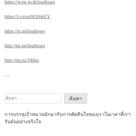
https://wow.in.th/losdioses
https://t.co/uz0EhSkiLY
https://is.gd/losdioses
http://gg.gg/losdioses
http://rlu.ru/3jBbn
…
ค้นหา
สำหรับ:
การบรรลุเป้าหมายมักมากับการตัดสินใจของเราในเวลาที่เรา
รับมันอย่างจริงใจ