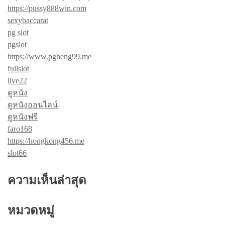
https://pussy888win.com
sexybaccarat
pg slot
pgslot
https://www.pgheng99.me
fullslot
live22
ดูหนัง
ดูหนังออนไลน์
ดูหนังฟรี
faro168
https://hongkong456.me
slot66
ความเห็นล่าสุด
หมวดหมู่