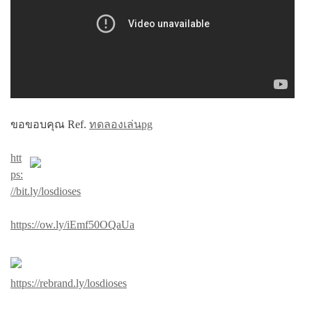
ขอขอบคุณ Ref.
ทดลองเล่นpg
htt
ps:
//bit.ly/losdioses
https://ow.ly/iEmf50OQaUa
https://rebrand.ly/losdioses