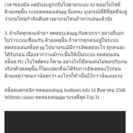
เวลาของมัน แต่มันจะถูกปรับไปตามระบบ AI ของเว็บไซต์
ด้วยเหตุนั้น ระบบทดลองเล่นpg นี่แหละ อุปกรณ์ที่ดีที่สุดที่จะดู
ว่าเกมไหนกำลังเดินทางมาเกมไหนถ้าหากเล่นแล้วปัง
3. ถ้าเกิดทุกคนเข้ามา ทดสอบเล่นpg กับพวกเรา อย่างที่บอก
ไปว่าระบบเชื่อมกัน ด้วยเหตุนั้น ถ้าหากทุกคนอยู่ในระบบ
ทดลองเล่นสล็อต pg ไปนานๆแม้มีการอัพเดทอะไร ทุกคนจะ
ได้รับก่อน เนื่องจากว่าแม้กระนั้นให้เป็นระบบ ทดสอบเล่น
สล็อต PG เว็บไซต์ตรง ก็ตาม อย่างไรก็มีคนเล่นไม่พอๆกับเกม
จริงๆด้วยเหตุนั้น ก็ไม่แปลกที่จะได้รับการอัพเดทอะไรก่อน
ด้วยเหตุว่าคนเราน้อยกว่า อะไรๆก็ทำเป็นไว้กว่านั่นเองแรง
สล็อตแตกหนัก ทดลองเล่นpg losdioses.info 14 สิงหาคม 2566
Wilfredo casino ทดลองเล่นpgมาแรงที่สุด Top 31