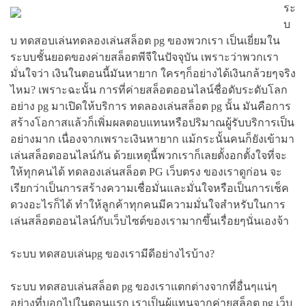
ระ
บ
บ ทดสอบเล่นทดลองเล่นสล็อต pg ของพวกเรา เป็นเยี่ยมใน
ระบบชั้นยอดของค่ายสล็อตพีจีในปัจจุบัน เพราะว่าพวกเรา
มั่นใจว่า เงินในตอนนี้มันหายาก ใครๆก็อย่างได้เงินกล้วยๆจริง
ไหม? เพราะฉะนั้น การที่ค่ายสล็อตออนไลน์ชื่อดับระดับโลก
อย่าง pg มาเปิดให้บริการ ทดลองเล่นสล็อต pg นั้น มันคือการ
สร้างโอกาสแล้วก็เพิ่มผลตอบแทนหรือปริมาณผู้รับบริการเป็น
อย่างมาก เนื่องจากเพราะเงินหายาก แม้กระนั้นคนก็ยังเข้ามา
เล่นสล็อตออนไลน์กัน ด้วยเหตุนี้พวกเราก็เลยตั้งอกตั้งใจที่จะ
ให้ทุกคนได้ ทดลองเล่นสล็อต PG เว็บตรง ของเราดูก่อน จะ
เรียกว่าเป็นการสร้างความเชื่อมั่นและมั่นใจหรือเป็นการเช็ค
ดวงอะไรก็ได้ ทำให้ลูกค้าทุกคนมีความมั่นใจสำหรับในการ
เล่นสล็อตออนไลน์กับเว็บไซต์ของเรามากขึ้นเรื่อยๆนั่นเองจ้า
ระบบ ทดสอบเล่นpg ของเรามีดีอย่างไรบ้าง?
ระบบ ทดสอบเล่นสล็อต pg ของเราแตกต่างจากที่อื่นๆแน่ๆ
อย่างที่บอกไปในตอนแรก เราเป็นผู้แทนจากค่ายสล็อต pg เว็บ