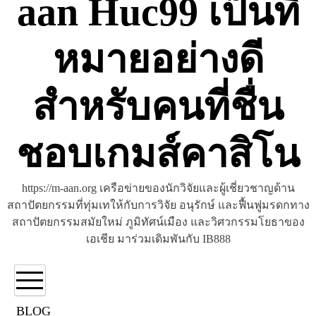
aan Huc99 เป็นที่
หมายอย่างดี
สำหรับคนที่ชื่น
ชอบเกมส์คาสิโน
https://m-aan.org เครือข่ายของนักวิจัยและผู้เชี่ยวชาญด้าน
สถาปัตยกรรมที่ทุ่มเทให้กับการวิจัย อนุรักษ์ และฟื้นฟูมรดกทาง
สถาปัตยกรรมสมัยใหม่ ภูมิทัศน์เมือง และวิศวกรรมโยธาของ
เอเชีย มาร่วมเดิมพันกับ IB888
BLOG