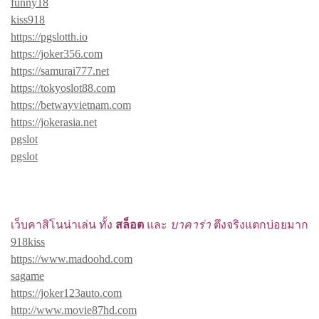
funny18
kiss918
https://pgslotth.io
https://joker356.com
https://samurai777.net
https://tokyoslot88.com
https://betwayvietnam.com
https://jokerasia.net
pgslot
pgslot
เว็บคาสิโนน่าเล่น ทั้ง
สล็อต
และ
บาคาร่า
ตึงจริงแตกบ่อยมาก
918kiss
https://www.madoohd.com
sagame
https://joker123auto.com
http://www.movie87hd.com