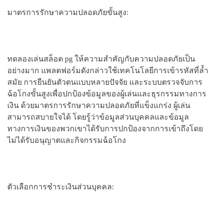
มาตรการรักษาความปลอดภัยขั้นสูง:
ทดลองเล่นสล็อต pg ให้ความสำคัญกับความปลอดภัยเป็น
อย่างมาก แพลตฟอร์มดังกล่าวใช้เทคโนโลยีการเข้ารหัสที่ล้ำ
สมัย การยืนยันตัวตนแบบหลายปัจจัย และระบบตรวจจับการ
ฉ้อโกงขั้นสูงเพื่อปกป้องข้อมูลของผู้เล่นและธุรกรรมทางการ
เงิน ด้วยมาตรการรักษาความปลอดภัยที่แข็งแกร่ง ผู้เล่น
สามารถสบายใจได้ โดยรู้ว่าข้อมูลส่วนบุคคลและข้อมูล
ทางการเงินของพวกเขาได้รับการปกป้องจากการเข้าถึงโดย
ไม่ได้รับอนุญาตและกิจกรรมฉ้อโกง
ตัวเลือกการชำระเงินส่วนบุคคล: