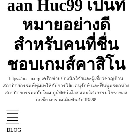
aan Huc99 เป็นที่
หมายอย่างดี
สำหรับคนที่ชื่น
ชอบเกมส์คาสิโน
https://m-aan.org เครือข่ายของนักวิจัยและผู้เชี่ยวชาญด้าน
สถาปัตยกรรมที่ทุ่มเทให้กับการวิจัย อนุรักษ์ และฟื้นฟูมรดกทาง
สถาปัตยกรรมสมัยใหม่ ภูมิทัศน์เมือง และวิศวกรรมโยธาของ
เอเชีย มาร่วมเดิมพันกับ IB888
BLOG