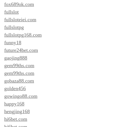
fox689ok.com
fullslot
fullsloteiei.com
fullslotpg
fullslotpg168.com
funny18
future24bet.com
gaojing888
gem99ths.com
gem99ths.com
gobaza88.com
golden456
gowingo88.com
happy168
hengjing168
hi6bet.com
hi6bet.com