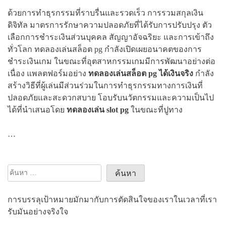
ด้วยการทำธุรกรรมที่ราบรื่นและรวดเร็ว การรวมสกุลเงิน
ดิจิทัล มาตรการรักษาความปลอดภัยที่ได้รับการปรับปรุง ตัว
เลือกการชำระเงินส่วนบุคคล สัญญาอัจฉริยะ และการเข้าถึง
ทั่วโลก ทดลองเล่นสล็อต pg กำลังเปิดเผยอนาคตของการ
ชำระเงินเกม ในขณะที่อุตสาหกรรมเกมมีการพัฒนาอย่างต่อ
เนื่อง แพลตฟอร์มอย่าง
ทดลองเล่นสล็อต pg ได้เงินจริง
กำลัง
สร้างวิธีที่ผู้เล่นมีส่วนร่วมในการทำธุรกรรมทางการเงินที่
ปลอดภัยและสะดวกสบาย โอบรับนวัตกรรมและความเป็นไป
ได้ที่นำเสนอโดย
ทดลองเล่น slot pg
ในขณะที่ปูทาง
…
ค้นหา
สำหรับ:
การบรรลุเป้าหมายมักมากับการตัดสินใจของเราในเวลาที่เรา
รับมันอย่างจริงใจ