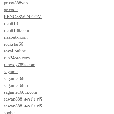
pussy888win
qr code
RENO88WIN.COM
rich818
rich8188.com
rizzbetx.com
rockstar66
royal online
run24pro.com
runway789s.com
sagame
sagame168
sagame168th
sagame168th.com
sawan888 เครดิตฟรี
sawan888 เครดิตฟรี
sbobet