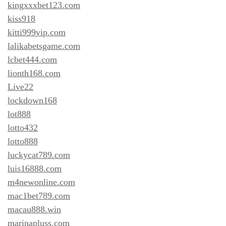
kingxxxbet123.com
kiss918
kitti999vip.com
lalikabetsgame.com
lcbet444.com
lionth168.com
Live22
lockdown168
lot888
lotto432
lotto888
luckycat789.com
luis16888.com
m4newonline.com
mac1bet789.com
macau888.win
marinapluss.com