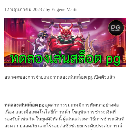
12 พฤษภาคม 2023
/
by
Eugene Martin
อนาคตของการจ่ายเกม: ทดลองเล่นสล็อต pg เปิดตัวแล้ว
ทดลองเล่นสล็อต pg
อุตสาหกรรมเกมมีการพัฒนาอย่างต่อ
เนื่อง และเมื่อเทคโนโลยีก้าวหน้า โซลูชันการชำระเงินที่
รองรับก็เช่นกัน ในยุคดิจิทัลนี้ ผู้เล่นแสวงหาวิธีการชำระเงินที่
สะดวก ปลอดภัย และไร้รอยต่อซึ่งช่วยยกระดับประสบการณ์