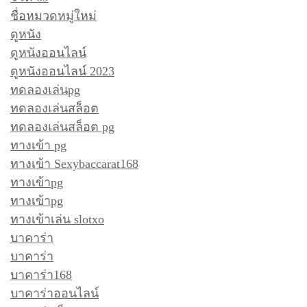
ชื่อหมวดหมู่ใหม่
ดูหนัง
ดูหนังออนไลน์
ดูหนังออนไลน์ 2023
ทดลองเล่นpg
ทดลองเล่นสล็อต
ทดลองเล่นสล็อต pg
ทางเข้า pg
ทางเข้า Sexybaccarat168
ทางเข้าpg
ทางเข้าpg
ทางเข้าเล่น slotxo
บาคาร่า
บาคาร่า
บาคาร่า168
บาคาร่าออนไลน์