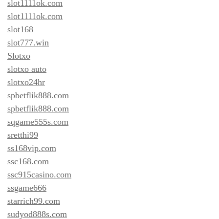
slot1111ok.com
slot1111ok.com
slot168
slot777.win
Slotxo
slotxo auto
slotxo24hr
spbetflik888.com
spbetflik888.com
sqgame555s.com
sretthi99
ss168vip.com
ssc168.com
ssc915casino.com
ssgame666
starrich99.com
sudyod888s.com