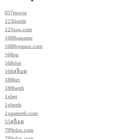
037movie
123lionth
123xos.com
1688sagame
1688vegasx.com
168pg
168slot
168สล็อต
188bet
188betth
1xbet
1xbetth
1xgameth.com
55สล็อต
789plus.com
789plus.com