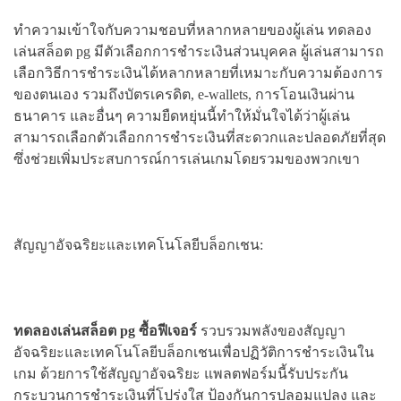
ทำความเข้าใจกับความชอบที่หลากหลายของผู้เล่น ทดลอง
เล่นสล็อต pg มีตัวเลือกการชำระเงินส่วนบุคคล ผู้เล่นสามารถ
เลือกวิธีการชำระเงินได้หลากหลายที่เหมาะกับความต้องการ
ของตนเอง รวมถึงบัตรเครดิต, e-wallets, การโอนเงินผ่าน
ธนาคาร และอื่นๆ ความยืดหยุ่นนี้ทำให้มั่นใจได้ว่าผู้เล่น
สามารถเลือกตัวเลือกการชำระเงินที่สะดวกและปลอดภัยที่สุด
ซึ่งช่วยเพิ่มประสบการณ์การเล่นเกมโดยรวมของพวกเขา
สัญญาอัจฉริยะและเทคโนโลยีบล็อกเชน:
ทดลองเล่นสล็อต pg ซื้อฟีเจอร์
รวบรวมพลังของสัญญา
อัจฉริยะและเทคโนโลยีบล็อกเชนเพื่อปฏิวัติการชำระเงินใน
เกม ด้วยการใช้สัญญาอัจฉริยะ แพลตฟอร์มนี้รับประกัน
กระบวนการชำระเงินที่โปร่งใส ป้องกันการปลอมแปลง และ