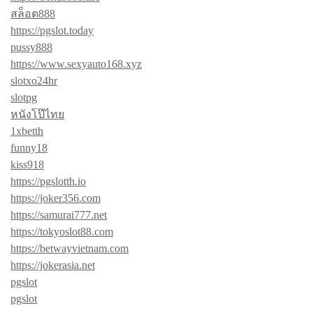
สล็อต888
https://pgslot.today
pussy888
https://www.sexyauto168.xyz
slotxo24hr
slotpg
หนังโป๊ไทย
1xbetth
funny18
kiss918
https://pgslotth.io
https://joker356.com
https://samurai777.net
https://tokyoslot88.com
https://betwayvietnam.com
https://jokerasia.net
pgslot
pgslot