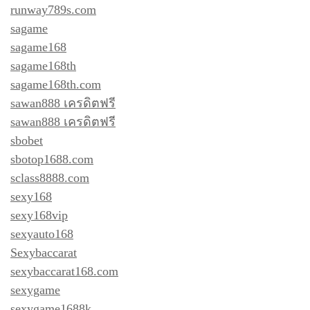
runway789s.com
sagame
sagame168
sagame168th
sagame168th.com
sawan888 เครดิตฟรี
sawan888 เครดิตฟรี
sbobet
sbotop1688.com
sclass8888.com
sexy168
sexy168vip
sexyauto168
Sexybaccarat
sexybaccarat168.com
sexygame
sexygame1688k