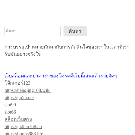
…
ค้นหา
สำหรับ:
การบรรลุเป้าหมายมักมากับการตัดสินใจของเราในเวลาที่เรา
รับมันอย่างจริงใจ
เว็บสล็อตและบาคาร่าของโครตดีเว็บนี้เล่นแล้วรวยจัดๆ
โจ๊กเกอร์123
https://hengjing168.wiki
https://jin55.net
slot99
slot66
สล็อตเว็บตรง
https://judhai168.co
https://bonus888.life