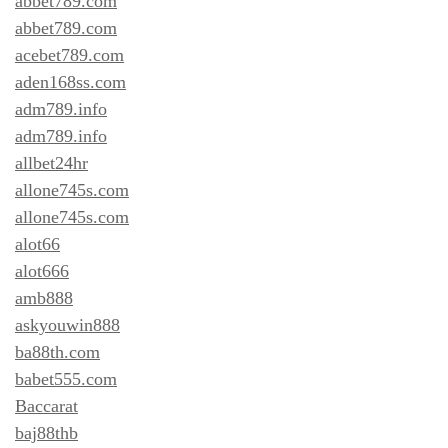
abbet789.com
abbet789.com
acebet789.com
aden168ss.com
adm789.info
adm789.info
allbet24hr
allone745s.com
allone745s.com
alot66
alot666
amb888
askyouwin888
ba88th.com
babet555.com
Baccarat
baj88thb