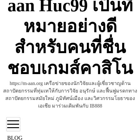
aan Huc99 เป็นที่
หมายอย่างดี
สำหรับคนที่ชื่น
ชอบเกมส์คาสิโน
https://m-aan.org เครือข่ายของนักวิจัยและผู้เชี่ยวชาญด้าน
สถาปัตยกรรมที่ทุ่มเทให้กับการวิจัย อนุรักษ์ และฟื้นฟูมรดกทาง
สถาปัตยกรรมสมัยใหม่ ภูมิทัศน์เมือง และวิศวกรรมโยธาของ
เอเชีย มาร่วมเดิมพันกับ IB888
BLOG