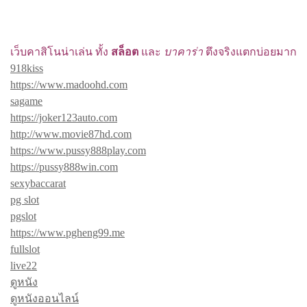
เว็บคาสิโนน่าเล่น ทั้ง
สล็อต
และ
บาคาร่า
ตึงจริงแตกบ่อยมาก
918kiss
https://www.madoohd.com
sagame
https://joker123auto.com
http://www.movie87hd.com
https://www.pussy888play.com
https://pussy888win.com
sexybaccarat
pg slot
pgslot
https://www.pgheng99.me
fullslot
live22
ดูหนัง
ดูหนังออนไลน์