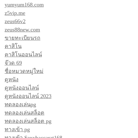
yumyum168.com
z5vip.me
zeus66v2
zeus88new.com
ขายทะเบียนรถ
คาสิโน
คาสิโนออนไลน์
จ๊วด 69
ชื่อหมวดหมู่ใหม่
ดูหนัง
ดูหนังออนไลน์
ดูหนังออนไลน์ 2023
ทดลองเล่นpg
ทดลองเล่นสล็อต
ทดลองเล่นสล็อต pg
ทางเข้า pg
ทางเข้า Sexybaccarat168