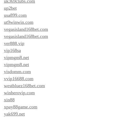
uk369clubs.com
up2bet
usa899.com
ut9winwin.com
vegasisland168bet.com
vegasisland168bet.com
ver888.vip
vip168sa
vipmgm8.net
vipmgm8.net
visdomm.com
vvip16688.com
westbluez168bet.com
winherovip.com
xin88
xpay88game.com
yak699.net