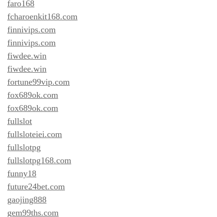
faro168
fcharoenkit168.com
finnivips.com
finnivips.com
fiwdee.win
fiwdee.win
fortune99vip.com
fox689ok.com
fox689ok.com
fullslot
fullsloteiei.com
fullslotpg
fullslotpg168.com
funny18
future24bet.com
gaojing888
gem99ths.com