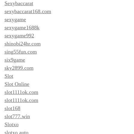
Sexybaccarat
sexybaccarat168.com
sexygame
sexygame1688k
sexygame992
shinobi24hr.com
sing55fun.com
six9game
sky2899.com
Slot
Slot Online
slot1111ok.com
slot1111ok.com
slot168
slot777.win
Slotxo
slotxo auto