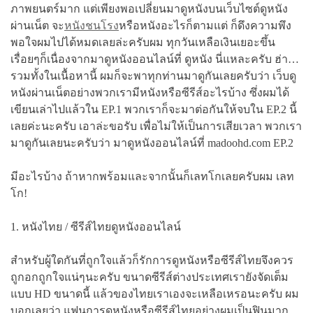
ภาพยนตร์มาก แต่เพียงพอเปลี่ยนมาดูหนังบนเว็บไซต์ดูหนัง
ผ่านเน็ต จะ
หนังชนโรง
หรือหนังอะไรก็ตามแต่ ก็ดึงความพึง
พอใจผมไปได้หมดเลยล่ะครับผม ทุกวันเหลือเงินเยอะขึ้น
เรื่อยๆก็เนื่องจากมาดูหนังออนไลน์ที่ ดูหนัง นี่แหละครับ ฮ่า…
รวมทั้งในเนื้อหานี้ ผมก็จะพาทุกท่านมาดูกันเลยครับว่า เว็บดู
หนังผ่านเน็ตอย่างพวกเรามีหนังหรือซีรีส์อะไรบ้าง ซึ่งผมได้
เขียนเล่าไปแล้วใน EP.1 พวกเราก็จะมาต่อกันให้จบใน EP.2 นี้
เลยค่ะนะครับ เอาล่ะขอรับ เพื่อไม่ให้เป็นการเสียเวลา พวกเรา
มาดูกันเลยนะครับว่า มาดูหนังออนไลน์ที่ madoohd.com EP.2
มีอะไรบ้าง ถ้าหากพร้อมและจากนั้นก็เลทโกเลยครับผม เลท
โก!
1. หนังไทย / ซีรีส์ไทยดูหนังออนไลน์
สำหรับผู้ใดกันที่ถูกใจแล้วก็รักการดูหนังหรือซีรีส์ไทยจึงควร
ถูกอกถูกใจแน่ๆนะครับ ขนาดซีรีส์ต่างประเทศเรายังจัดเต็ม
แบบ HD ขนาดนี้ แล้วของไทยเราเองจะเหลือเหรอนะครับ ผม
บอกเลยว่า แฟนการดูหนังหรือซีรีส์ไทยอย่างผมเป็นฟินมาก