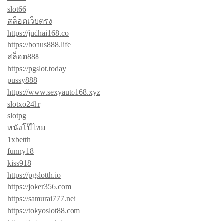
slot66
สล็อตเว็บตรง
https://judhai168.co
https://bonus888.life
สล็อต888
https://pgslot.today
pussy888
https://www.sexyauto168.xyz
slotxo24hr
slotpg
หนังโป๊ไทย
1xbetth
funny18
kiss918
https://pgslotth.io
https://joker356.com
https://samurai777.net
https://tokyoslot88.com