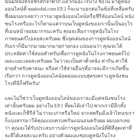
นั้นมีหนังหรือซีรีส์กี่จำพวก แล้วก็มีอะไรบ้าง ซึ่งใน มาดูหนัง
ออนไลน์ที่ madoohd.com EP.2 ก็จะมาบอกต่อในข้อที่เหลือครับ
ซึ่งผมบอกเลยว่า การมาดูหนังออนไลน์หรือซีรีส์ออนไลน์ หนัง
ชนโรงหรืออะไรก็ตามแต่ว่าบนเว็บดูหนังของเรานั้นเป็นอะไร
ที่เอนหน้าจอยมากๆนะครับ คุณจะลืมการดูหนังในโรง
ภาพยนตร์ไปเลยล่ะครับผม ซึ่งจุดเด่นของการดูหนังออนไลน์
กับเราก็มีมากมายมากมายก่ายกอง แน่นอนว่า คุณจะได้
ประหยัดค่าใช้สอยสำหรับเพื่อการดูหนังในโรงภาพยนตร์ไป
เยอะแยะเลยล่ะครับผม ไม่ว่าจะเป็นค่าตั๋วหนัง ค่ากิน ค่าใช้
จ่ายสำหรับพาหนะ หรือค่าใช้จ่ายอื่นๆที่อาจจะมีการเกิดขึ้น
เรียกว่า การดูหนังออนไลน์อดออมแบบสุดๆเพราะดูหนังชน
โรงที่นี่ก็ฟรีครับ!
และไม่ใช่ว่าเว็บดูหนังออนไลน์ของเราจะมีแค่หนังชนโรง
เท่านั้นครับผม อย่างใน EP.1 ที่ผมได้เล่าไป พวกเรามีอีกทั้ง
หนังและก็ซีรีส์ ไม่ว่าจะเก่าหรือใหม่ จากสตรีมมิ่งเจ้าไหนๆเรา
ก็แบ่งสรรมาให้คุณแบบครบครันแน่นอนครับผม ผมบอกเลย
ว่า คุณจะได้รับประสบการณ์การดูหนังออนไลน์ที่ดีที่สุดเท่าที่
จะดีได้เลยล่ะนะครับ อย่างตัวผมเองชอบดูหนังในโรง