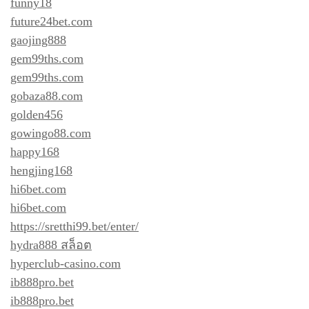
funny18
future24bet.com
gaojing888
gem99ths.com
gem99ths.com
gobaza88.com
golden456
gowingo88.com
happy168
hengjing168
hi6bet.com
hi6bet.com
https://sretthi99.bet/enter/
hydra888 สล็อต
hyperclub-casino.com
ib888pro.bet
ib888pro.bet