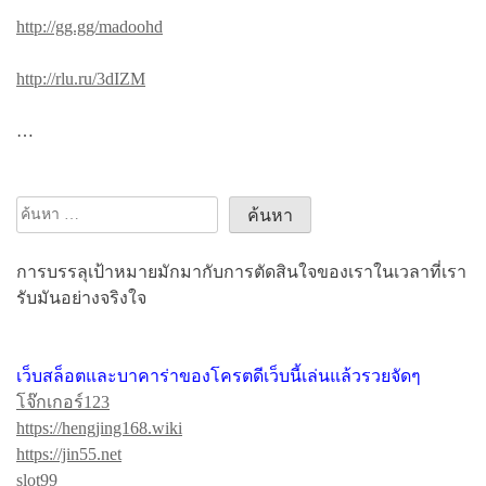
http://gg.gg/madoohd
http://rlu.ru/3dIZM
…
ค้นหา
สำหรับ:
การบรรลุเป้าหมายมักมากับการตัดสินใจของเราในเวลาที่เรา
รับมันอย่างจริงใจ
เว็บสล็อตและบาคาร่าของโครตดีเว็บนี้เล่นแล้วรวยจัดๆ
โจ๊กเกอร์123
https://hengjing168.wiki
https://jin55.net
slot99