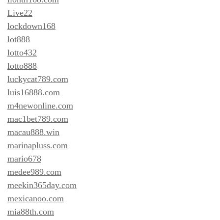
Live22
lockdown168
lot888
lotto432
lotto888
luckycat789.com
luis16888.com
m4newonline.com
mac1bet789.com
macau888.win
marinapluss.com
mario678
medee989.com
meekin365day.com
mexicanoo.com
mia88th.com