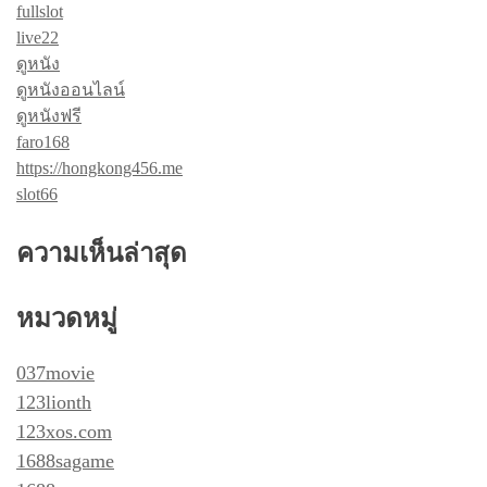
fullslot
live22
ดูหนัง
ดูหนังออนไลน์
ดูหนังฟรี
faro168
https://hongkong456.me
slot66
ความเห็นล่าสุด
หมวดหมู่
037movie
123lionth
123xos.com
1688sagame