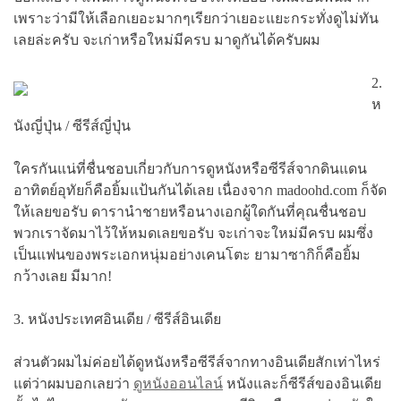
เพราะว่ามีให้เลือกเยอะมากๆเรียกว่าเยอะแยะกระทั่งดูไม่ทัน
เลยล่ะครับ จะเก่าหรือใหม่มีครบ มาดูกันได้ครับผม
2.
ห
นังญี่ปุ่น / ซีรีส์ญี่ปุ่น
ใครกันแน่ที่ชื่นชอบเกี่ยวกับการดูหนังหรือซีรีส์จากดินแดน
อาทิตย์อุทัยก็คือยิ้มแป้นกันได้เลย เนื่องจาก madoohd.com ก็จัด
ให้เลยขอรับ ดารานำชายหรือนางเอกผู้ใดกันที่คุณชื่นชอบ
พวกเราจัดมาไว้ให้หมดเลยขอรับ จะเก่าจะใหม่มีครบ ผมซึ่ง
เป็นแฟนของพระเอกหนุ่มอย่างเคนโตะ ยามาซากิก็คือยิ้ม
กว้างเลย มีมาก!
3. หนังประเทศอินเดีย / ซีรีส์อินเดีย
ส่วนตัวผมไม่ค่อยได้ดูหนังหรือซีรีส์จากทางอินเดียสักเท่าไหร่
แต่ว่าผมบอกเลยว่า
ดูหนังออนไลน์
หนังและก็ซีรีส์ของอินเดีย