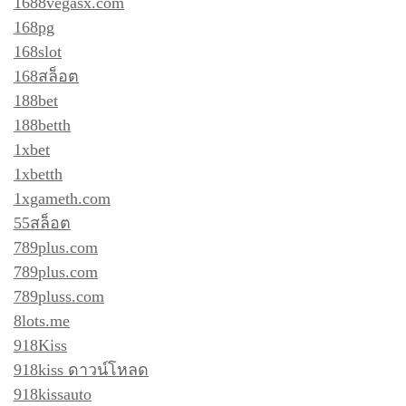
1688vegasx.com
168pg
168slot
168สล็อต
188bet
188betth
1xbet
1xbetth
1xgameth.com
55สล็อต
789plus.com
789plus.com
789pluss.com
8lots.me
918Kiss
918kiss ดาวน์โหลด
918kissauto