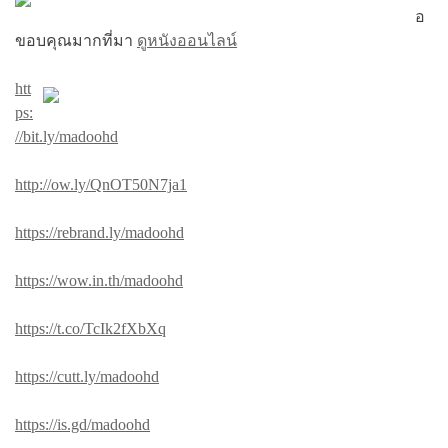
อ
ขอบคุณมากที่มา
ดูหนังออนไลน์
htt
ps:
//bit.ly/madoohd
http://ow.ly/QnOT50N7ja1
https://rebrand.ly/madoohd
https://wow.in.th/madoohd
https://t.co/TcIk2fXbXq
https://cutt.ly/madoohd
https://is.gd/madoohd