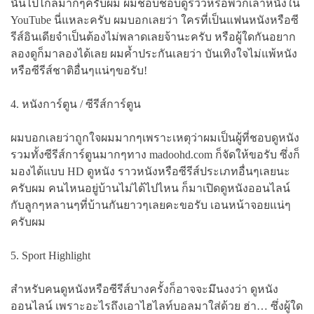
นั้นไปไกลมากๆครับผม ผมชอบชอบดูรีวิวหรือพวกเล่าหนังใน
YouTube นี่แหละครับ ผมบอกเลยว่า ใครที่เป็นแฟนหนังหรือซี
รีส์อินเดียจำเป็นต้องไม่พลาดเลยจ้านะครับ หรือผู้ใดกันอยาก
ลองดูก็มาลองได้เลย ผมค้ำประกันเลยว่า บันเทิงใจไม่แพ้หนัง
หรือซีรีส์ชาติอื่นๆแน่ๆขอรับ!
4. หนังการ์ตูน / ซีรีส์การ์ตูน
ผมบอกเลยว่าถูกใจผมมากๆเพราะเหตุว่าผมเป็นผู้ที่ชอบดูหนัง
รวมทั้งซีรีส์การ์ตูนมากๆทาง madoohd.com ก็จัดให้ขอรับ ซึ่งก็
มองได้แบบ HD ดูหนัง ราวหนังหรือซีรีส์ประเภทอื่นๆเลยนะ
ครับผม คนไหนอยู่บ้านไม่ได้ไปไหน ก็มาเปิดดูหนังออนไลน์
กับลูกๆหลานๆที่บ้านกันยาวๆเลยคะขอรับ เอนหน้าจอยแน่ๆ
ครับผม
5. Sport Highlight
สำหรับคนดูหนังหรือซีรีส์บางครั้งก็อาจจะมึนงงว่า ดูหนัง
ออนไลน์ เพราะอะไรถึงเอาไฮไลท์บอลมาใส่ด้วย ฮ่า… ซึ่งผู้ใด