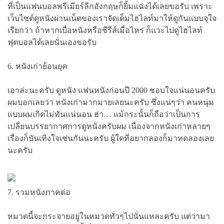
ที่เป็นแฟนบอลพรีเมียร์ลีกอังกฤษก็ยิ้มแฉ่งได้เลยขอรับ เพราะ
เว็บไซต์ดูหนังผ่านเน็ตของเราจัดเต็มไฮไลท์มาให้ดูกันแบบจุใจ
เรียกว่า ถ้าหากเบื่อหนังหรือซีรีส์เมื่อไหร่ ก็แวะไปดูไฮไลท์
ฟุตบอลได้เลยนั่นเองขอรับ
6. หนังเก่าย้อนยุค
เอาล่ะนะครับ ดูหนัง แฟนหนังก่อนปี 2000 ชอบใจแน่นอนครับ
ผมบอกเลยว่า หนังเก่ามากมายเลยนะครับ ซึ่งแน่ๆว่า คนหนุ่ม
แบบผมเกิดไม่ทันแน่นอน ฮ่า… แม้กระนั้นก็ถือว่าเป็นการ
เปลี่ยนบรรยากาศการดูหนังครับผม เนื่องจากหนังเก่าหลายๆ
เรื่องก็บันเทิงใจเช่นกันนะครับ ผู้ใดที่อยากลองก็มาทดลองเลย
นะครับ
7. รวมหนังภาคต่อ
หมวดนี้จะกระจายอยู่ในหมวดทั่วๆไปนั่นแหละครับ แต่ว่ามา