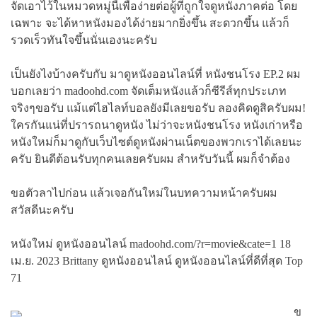
จัดเอาไว้ในหมวดหมู่นี้เพื่อง่ายต่อผู้ที่ถูกใจดูหนังภาคต่อ โดย
เฉพาะ จะได้หาหนังมองได้ง่ายมากยิ่งขึ้น สะดวกขึ้น แล้วก็
รวดเร็วทันใจขึ้นนั่นเองนะครับ
เป็นยังไงบ้างครับกับ มาดูหนังออนไลน์ที่ หนังชนโรง EP.2 ผม
บอกเลยว่า madoohd.com จัดเต็มหนังแล้วก็ซีรีส์ทุกประเภท
จริงๆขอรับ แม้แต่ไฮไลท์บอลยังมีเลยขอรับ ลองคิดดูสิครับผม!
ใครกันแน่ที่ปรารถนาดูหนัง ไม่ว่าจะหนังชนโรง หนังเก่าหรือ
หนังใหม่ก็มาดูกับเว็บไซต์ดูหนังผ่านเน็ตของพวกเราได้เลยนะ
ครับ ยินดีต้อนรับทุกคนเลยครับผม สำหรับวันนี้ ผมก็จำต้อง
ขอตัวลาไปก่อน แล้วเจอกันใหม่ในบทความหน้าครับผม
สวัสดีนะครับ
หนังใหม่ ดูหนังออนไลน์ madoohd.com/?r=movie&cate=1 18
เม.ย. 2023 Brittany ดูหนังออนไลน์ ดูหนังออนไลน์ที่ดีที่สุด Top
71
ข