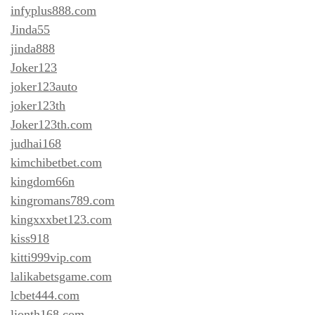
infyplus888.com
Jinda55
jinda888
Joker123
joker123auto
joker123th
Joker123th.com
judhai168
kimchibetbet.com
kingdom66n
kingromans789.com
kingxxxbet123.com
kiss918
kitti999vip.com
lalikabetsgame.com
lcbet444.com
lionth168.com