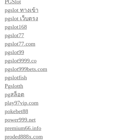
PGSlot
pgslot ทางเข้า
pgslot เว็บตรง
pgslot168
pgslot77
pgslot77.com
pgslot99
pgslot9999.co
pgslot999bets.com
pgslotfish
Pgslotth
pgสล็อต
play97vip.com
pokebet88
power999.net
premium66.info
proded888x.com