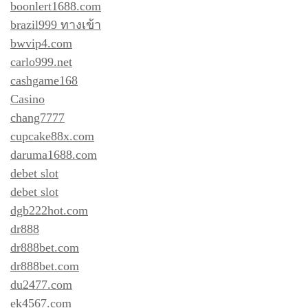
boonlert1688.com
brazil999 ทางเข้า
bwvip4.com
carlo999.net
cashgame168
Casino
chang7777
cupcake88x.com
daruma1688.com
debet slot
debet slot
dgb222hot.com
dr888
dr888bet.com
dr888bet.com
du2477.com
ek4567.com