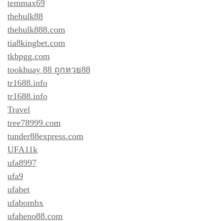
temmax69
thehulk88
thehulk888.com
tia8kingbet.com
tkbpgg.com
tookhuay 88 ถูกหวย88
tr1688.info
tr1688.info
Travel
tree78999.com
tunder88express.com
UFA11k
ufa8997
ufa9
ufabet
ufabombx
ufaheno88.com