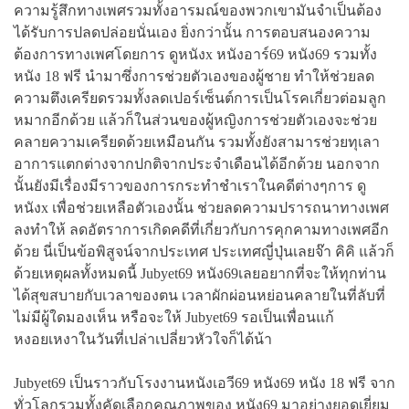
ความรู้สึกทางเพศรวมทั้งอารมณ์ของพวกเขามันจำเป็นต้อง
ได้รับการปลดปล่อยนั่นเอง ยิ่งกว่านั้น การตอบสนองความ
ต้องการทางเพศโดยการ ดูหนังx หนังอาร์69 หนัง69 รวมทั้ง
หนัง 18 ฟรี นำมาซึ่งการช่วยตัวเองของผู้ชาย ทำให้ช่วยลด
ความตึงเครียดรวมทั้งลดเปอร์เซ็นต์การเป็นโรคเกี่ยวต่อมลูก
หมากอีกด้วย แล้วก็ในส่วนของผู้หญิงการช่วยตัวเองจะช่วย
คลายความเครียดด้วยเหมือนกัน รวมทั้งยังสามารช่วยทุเลา
อาการแตกต่างจากปกติจากประจำเดือนได้อีกด้วย นอกจาก
นั้นยังมีเรื่องมีราวของการกระทำชำเราในคดีต่างๆการ ดู
หนังx เพื่อช่วยเหลือตัวเองนั้น ช่วยลดความปรารถนาทางเพศ
ลงทำให้ ลดอัตราการเกิดคดีที่เกี่ยวกับการคุกคามทางเพศอีก
ด้วย นี่เป็นข้อพิสูจน์จากประเทศ ประเทศญี่ปุ่นเลยจ๊า คิคิ แล้วก็
ด้วยเหตุผลทั้งหมดนี้ Jubyet69 หนัง69เลยอยากที่จะให้ทุกท่าน
ได้สุขสบายกับเวลาของตน เวลาผักผ่อนหย่อนคลายในที่ลับที่
ไม่มีผู้ใดมองเห็น หรือจะให้ Jubyet69 รอเป็นเพื่อนแก้
หงอยเหงาในวันที่เปล่าเปลี่ยวหัวใจก็ได้น้า
Jubyet69 เป็นราวกับโรงงานหนังเอวี69 หนัง69 หนัง 18 ฟรี จาก
ทั่วโลกรวมทั้งคัดเลือกคุณภาพของ หนัง69 มาอย่างยอดเยี่ยม