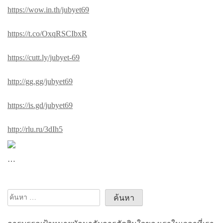
https://wow.in.th/jubyet69
https://t.co/OxqRSCIbxR
https://cutt.ly/jubyet-69
http://gg.gg/jubyet69
https://is.gd/jubyet69
http://rlu.ru/3dIh5
…
ค้นหา
สำหรับ: