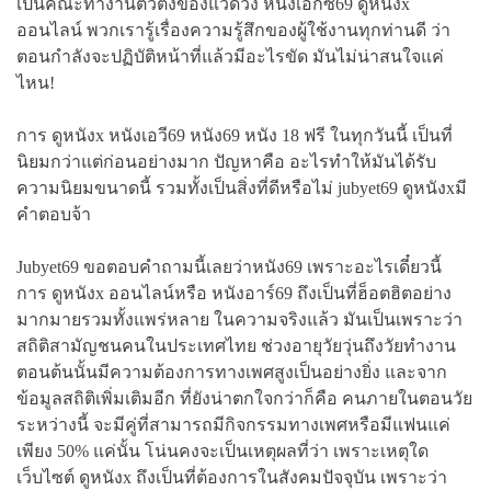
เป็นคณะทำงานตัวตึงของแวดวง หนังเอ็กซ์69 ดูหนังx
ออนไลน์ พวกเรารู้เรื่องความรู้สึกของผู้ใช้งานทุกท่านดี ว่า
ตอนกำลังจะปฏิบัติหน้าที่แล้วมีอะไรขัด มันไม่น่าสนใจแค่
ไหน!
การ ดูหนังx หนังเอวี69 หนัง69 หนัง 18 ฟรี ในทุกวันนี้ เป็นที่
นิยมกว่าแต่ก่อนอย่างมาก ปัญหาคือ อะไรทำให้มันได้รับ
ความนิยมขนาดนี้ รวมทั้งเป็นสิ่งที่ดีหรือไม่ jubyet69 ดูหนังxมี
คำตอบจ้า
Jubyet69 ขอตอบคำถามนี้เลยว่าหนัง69 เพราะอะไรเดี๋ยวนี้
การ ดูหนังx ออนไลน์หรือ หนังอาร์69 ถึงเป็นที่ฮ็อตฮิตอย่าง
มากมายรวมทั้งแพร่หลาย ในความจริงแล้ว มันเป็นเพราะว่า
สถิติสามัญชนคนในประเทศไทย ช่วงอายุวัยวุ่นถึงวัยทำงาน
ตอนต้นนั้นมีความต้องการทางเพศสูงเป็นอย่างยิ่ง และจาก
ข้อมูลสถิติเพิ่มเติมอีก ที่ยังน่าตกใจกว่าก็คือ คนภายในตอนวัย
ระหว่างนี้ จะมีคู่ที่สามารถมีกิจกรรมทางเพศหรือมีแฟนแค่
เพียง 50% แค่นั้น โน่นคงจะเป็นเหตุผลที่ว่า เพราะเหตุใด
เว็บไซต์ ดูหนังx ถึงเป็นที่ต้องการในสังคมปัจจุบัน เพราะว่า