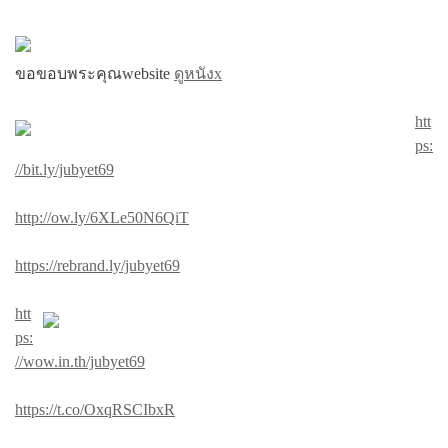
ขอขอบพระคุณwebsite
ดูหนังx
htt
ps:
//bit.ly/jubyet69
http://ow.ly/6XLe50N6QiT
https://rebrand.ly/jubyet69
htt
ps:
//wow.in.th/jubyet69
https://t.co/OxqRSCIbxR