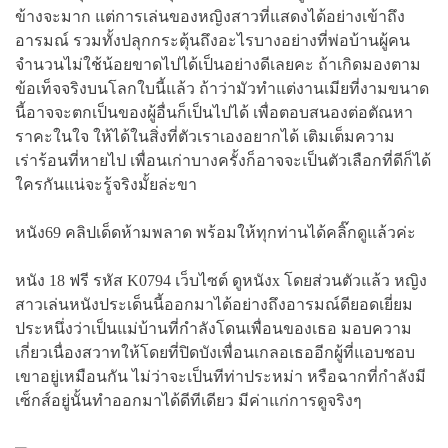
ข้างจะมาก แต่การเล่นของหญิงสาวที่แสดงได้อย่างเข้าถึง
อารมณ์ รวมทั้งปลุกกระตุ้นถึงอะไรบางอย่างที่พ่อบ้านผู้คน
จำนวนไม่ใช้น้อยขาดไปได้เป็นอย่างดีเลยคะ ถ้าเกิดมองตาม
ข้อเท็จจริงบนโลกใบนี้แล้ว ถ้าว่ามัวทำแต่งานเมียที่งามขนาด
นี้อาจจะตกเป็นของผู้อื่นก็เป็นไปได้ เพื่อตอบสนองต่อตัณหา
ราคะในใจ ให้ได้ในสิ่งที่ตัวเราเองอยากได้ เติมเต็มความ
เร่าร้อนที่หายไป เพื่อนเก่าบางครั้งก็อาจจะเป็นตัวเลือกที่ดีก็ได้
ใครกันแน่จะรู้จริงมั้ยล่ะขา
หนัง69 คลิปเด็ดห้ามพลาด พร้อมให้ทุกท่านได้คลิ๊กดูแล้วค่ะ
หนัง 18 ฟรี รหัส K0794 เว็บไซต์ ดูหนังx โดยส่วนตัวแล้ว หญิง
สาวเล่นหนังประเด็นนี้ออกมาได้อย่างถึงอารมณ์ดียอดเยี่ยม
ประหนึ่งว่าเป็นแม่บ้านที่กำลังโดนเพื่อนของเธอ มอบความ
เกี่ยวเนื่องสวาทให้โดยที่ปิดบังเพื่อนเกลอเธออีกผู้ที่แอบชอบ
เขาอยู่เหมือนกัน ไม่ว่าจะเป็นทีท่าประหม่า หรือฉากที่กำลังมี
เซ็กส์อยู่นั้นทำออกมาได้ดีทีเดียว มีค่าแก่การดูจริงๆ