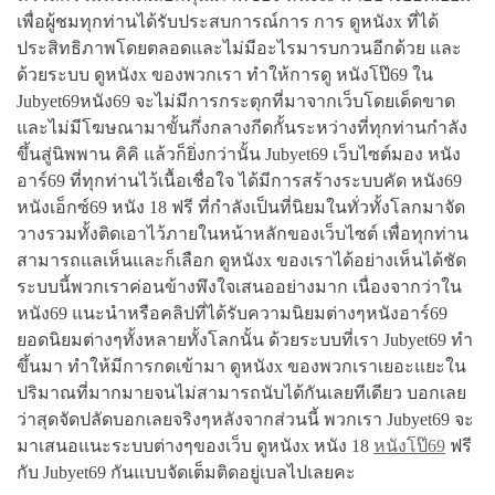
เพื่อผู้ชมทุกท่านได้รับประสบการณ์การ การ ดูหนังx ที่ได้
ประสิทธิภาพโดยตลอดและไม่มีอะไรมารบกวนอีกด้วย และ
ด้วยระบบ ดูหนังx ของพวกเรา ทำให้การดู หนังโป๊69 ใน
Jubyet69หนัง69 จะไม่มีการกระตุกที่มาจากเว็บโดยเด็ดขาด
และไม่มีโฆษณามาขั้นกึ่งกลางกีดกั้นระหว่างที่ทุกท่านกำลัง
ขึ้นสู่นิพพาน คิคิ แล้วก็ยิ่งกว่านั้น Jubyet69 เว็บไซต์มอง หนัง
อาร์69 ที่ทุกท่านไว้เนื้อเชื่อใจ ได้มีการสร้างระบบคัด หนัง69
หนังเอ็กซ์69 หนัง 18 ฟรี ที่กำลังเป็นที่นิยมในทั่วทั้งโลกมาจัด
วางรวมทั้งติดเอาไว้ภายในหน้าหลักของเว็บไซต์ เพื่อทุกท่าน
สามารถแลเห็นและก็เลือก ดูหนังx ของเราได้อย่างเห็นได้ชัด
ระบบนี้พวกเราค่อนข้างพึงใจเสนออย่างมาก เนื่องจากว่าใน
หนัง69 แนะนำหรือคลิปที่ได้รับความนิยมต่างๆหนังอาร์69
ยอดนิยมต่างๆทั้งหลายทั้งโลกนั้น ด้วยระบบที่เรา Jubyet69 ทำ
ขึ้นมา ทำให้มีการกดเข้ามา ดูหนังx ของพวกเราเยอะแยะใน
ปริมาณที่มากมายจนไม่สามารถนับได้กันเลยทีเดียว บอกเลย
ว่าสุดจัดปลัดบอกเลยจริงๆหลังจากส่วนนี้ พวกเรา Jubyet69 จะ
มาเสนอแนะระบบต่างๆของเว็บ ดูหนังx หนัง 18
หนังโป๊69
ฟรี
กับ Jubyet69 กันแบบจัดเต็มติดอยู่เบลไปเลยคะ