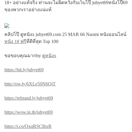
18+ อย่างแท้จริง ท่านจะไม่ผิดหวังกับเว็บโป๊ jubyet69หนังโป๊69
ของพวกเราอย่างแน่แท้
คลิปโป๊ ดูหนังx jubyet69.com 25 MAR 66 Naomi หนังออนไลน์
หนัง 18 ฟรี
ที่ดีที่สุด Top 100
ขอขอบคุณมากby
ดูหนังx
https://bit.ly/jubyet69
http://ow.ly/6XLe50N6QiT
https://rebrand.ly/jubyet69
https://wow.in.th/jubyet69
https://t.co/OxqRSCIbxR