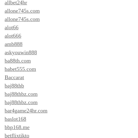
allbet24hr
allone745s.com
allone745s.com
alot66
alot666
amb888
askyouwin888
ba88th.com
babet555.com
Baccarat
baj88thb
baj88thbz.com
baj88thbz.com
bar4game24hr.com
baslot168
bbp168.me
betflixtikto