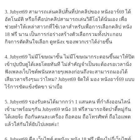
3. Jubyet69 สามารถเล่นคลิปสั้นที่ปกคลิปของ หนังอาร์69 ได้
อัตโนมัติ หรือก็คือปกคลิปสามารถเล่นวิดีโอได้นั่นเอง เพื่อ
ช่วยทำให้เหล่าสาวกที่ใช้เวลาสำหรับเพื่อการเลือกคลิป หนัง
18 ฟรี นาน เป็นการก่อร่างสร้างตัวเลือกรวมทั้งประกอบ
กิจการตัดสินใจเลือก ดูหนังx ของพวกเราได้ง่ายขึ้น
4. Jubyet69 ไม่มีโฆษณาขั้น ไม่มีโฆษณากระดอนขึ้นมาให้ปิด
เข้าปุบปับดูได้เลยโดยทันที ไม่สำคัญจำเป็นจะต้องรอเวลานั่ง
ฟังเพลงเว็บไซต์พนันหลายๆเพลงก่อนถึงจะสามารถมองได้
เสียเวลาจริงๆนะว่าไหม? Jubyet69 จัดให้ มอง หนังอาร์69 แบบ
ไร้การขัดแข้งขัดขา น่าเบื่อ
5. Jubyet69 รองรับคนได้มากกว่า 1 แสนคน ที่กำลังออนไลน์
เข้ามาพร้อมๆกัน Jubyet69 หนัง 18 ฟรีสามารถจัดปาตี้หมู่กัน
ได้เลยจ้ะ ถือกันคนละเครื่อง ถือคอม ถือโทรศัพท์ ถือไอแพต
แล้วใส่กันให้ยับไปเลยค่ะ!
6. Jubyet69 คือ เว็บไซต์ ดูหนังx หนัง 18 ฟรี เพียงไม่กี่เว็บไซต์