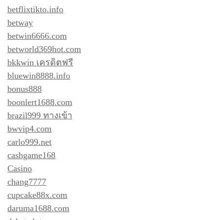
betflixtikto.info
betway
betwin6666.com
betworld369hot.com
bkkwin เครดิตฟรี
bluewin8888.info
bonus888
boonlert1688.com
brazil999 ทางเข้า
bwvip4.com
carlo999.net
cashgame168
Casino
chang7777
cupcake88x.com
daruma1688.com