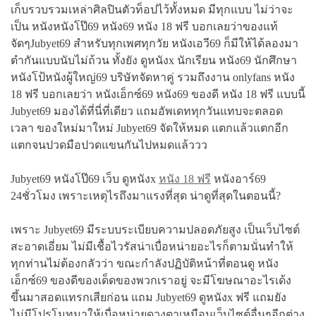
เก็บรวบรวมเหล่าศิลปินตัวท็อปไว้ทั้งหมด มีทุกแบบ ไม่ว่าจะ
เป็น หนังหนังโป๊69 หนัง69 หนัง 18 ฟรี บอกเลยว่าของแท้
จัดๆJubyet69 สำหรับทุกเพศทุกวัย หนังเอวี69 ก็มีให้ได้ลองมา
ตำกันแบบนับไม่ถ้วน ทั้งยัง ดูหนังx นักเรียน หนัง69 นักศึกษา
หนังโป้หนังผู้ใหญ่69 บริษัทจัดหาคู่ รวมถึงงาน onlyfans หนัง
18 ฟรี บอกเลยว่า หนังเอ็กซ์69 หนัง69 ของดี หนัง 18 ฟรี แบบนี้
Jubyet69 มองได้ที่นี่ที่เดียว แถมอัพเดททุกวันแทบจะตลอด
เวลา ของใหม่มาใหม่ Jubyet69 จัดให้หมด แตกแล้วแตกอีก
แตกจนปวดมือปวดแขนกันไปหมดแล้ววว
Jubyet69 หนังโป๊69 เว็บ ดูหนังx
หนัง 18 ฟรี
หนังอาร์69
24ชั่วโมง เพราะเหตุไรถึงมาแรงที่สุด น่าดูที่สุดในตอนนี้?
เพราะ Jubyet69 มีระบบระเบียบความปลอดภัยสูง เป็นเว็บไซต์
สะอาดเอี่ยม ไม่มีเชื้อไวรัสน่าเบื่อหน่ายอะไรก็ตามนั่นทำให้
ทุกท่านไม่ต้องกลัวว่า ขณะกำลังปฏิบัติหน้าที่ตอนดู หนัง
เอ็กซ์69 ของดีของเด็ดของพวกเราอยู่ จะมีโฆษณาอะไรเด้ง
ขึ้นมาสอดแทรกเสียก่อน แถม Jubyet69 ดูหนังx ฟรี แถมยัง
ไม่มีโปรโมทมาให้เบื่อหน่ายดวงตาเหมือนเว็บไซต์อื่นๆอีกต่าง