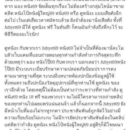
หาก มอง หนัง69 จัดเต็มทุกเรื่อง ไม่ต้องสร้างกลุ่มไลน์มาขาย
คลิด หนังโป้หนังผู้ใหญ่69 หนัง69 หรือ ดูหนังx แบบเสียตังอีก
ต่อไป เว้นแต่เสียเวลาสมัครแล้วย ยังจำต้องมานั่งเสียตัง ทั้งที่
Jubyet69 มีให้ ดูหนังx ฟรี ในทันที! ก็คนมันกำลังถึงที่กะไว้ จะ
พิธีรีตองอะไรนัก!
ดูหนังx กับพวกเรา Jubyet69 หนัง69 ไม่จำเป็นที่ต้องมานั่ละโม
บลัวเว็บแคมที่แอบถ่ายตอนทุกท่านกำลังทำภารกิจสุดระทึก
ด้วยเหตุว่า มอง หนังโป๊69 กับพวกเรา บอกเลยว่า Jubyet69หนัง
โป๊69 มีระบบระเบียบรักษาความปลอดภัยป้อมปราการคง
ตามมาตรฐานที่สุด ระบบมีบทบาทต้องปกป้องข้อมูลผู้ใช้
ทั้งหมดรวมถึงปกป้องวัสดุอุปกรณ์ที่ทุกท่านใช้ ดูหนังx ของ
เราอีกด้วย โดยเหตุนี้ไม่ต้องเป็นห่วงว่าระหว่างที่ท่านกำลัง ดู
หนัง69 หนัง 18 ฟรี ของพวกเรา จะไม่มีใครสามารถถ่ายคลิป
ของทุกท่านไปเผยแพร่แน่นอนจ้า แล้วก็นอกจากนี้ Jubyet69 ยัง
มีหน้าเว็บที่มองไม่รกหูรกตา ประชาสัมพันธ์ถูกจัดไว้อย่างมี
ความเรียบร้อยไม่เกะกะ ไม่มีการยัดประชาสัมพันธ์ลงในคลิป
แค่คิดว่ากำลัง ดูหนังx หนังโป้หนังผู้ใหญ่69 อยู่ดีๆก็มีโฆษณา