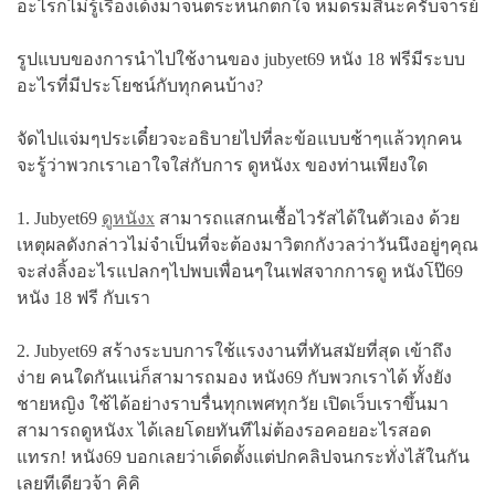
อะไรก็ไม่รู้เรื่องเด้งมาจนตระหนกตกใจ หมดรมสินะครับจารย์
รูปแบบของการนำไปใช้งานของ jubyet69 หนัง 18 ฟรีมีระบบ
อะไรที่มีประโยชน์กับทุกคนบ้าง?
จัดไปแจ่มๆประเดี๋ยวจะอธิบายไปที่ละข้อแบบช้าๆแล้วทุกคน
จะรู้ว่าพวกเราเอาใจใส่กับการ ดูหนังx ของท่านเพียงใด
1. Jubyet69
ดูหนังx
สามารถแสกนเชื้อไวรัสได้ในตัวเอง ด้วย
เหตุผลดังกล่าวไม่จำเป็นที่จะต้องมาวิตกกังวลว่าวันนึงอยู่ๆคุณ
จะส่งลิ้งอะไรแปลกๆไปพบเพื่อนๆในเฟสจากการดู หนังโป๊69
หนัง 18 ฟรี กับเรา
2. Jubyet69 สร้างระบบการใช้แรงงานที่ทันสมัยที่สุด เข้าถึง
ง่าย คนใดกันแน่ก็สามารถมอง หนัง69 กับพวกเราได้ ทั้งยัง
ชายหญิง ใช้ได้อย่างราบรื่นทุกเพศทุกวัย เปิดเว็บเราขึ้นมา
สามารถดูหนังx ได้เลยโดยทันทีไม่ต้องรอคอยอะไรสอด
แทรก! หนัง69 บอกเลยว่าเด็ดตั้งแต่ปกคลิปจนกระทั่งไส้ในกัน
เลยทีเดียวจ้า คิคิ