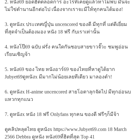
2. หนัง69 ยอดฮิตตลอดการ อะไรที่เคยดูแล้วหาไม่พบ มันจะ
ไม่ใข่ตำนานอีกต่อไป เนื่องจากเราจะมีให้ทุกคนได้มอง!
3. ดูหนังx ประเทศญี่ปุ่น uncencored ของดี มีทุกที่ แต่ดีเยี่ยม
ที่สุดจำเป็นต้องมอง หนัง 18 ฟรี กับเราเท่านั้น
4. หนังโป๊69 ฉบับ ฝรั่ง คนใดกันชอบสายขาวจั๊วะ ชมพูอ่อน
เรียนเชิญจ้า
5. หนัง69 ของ ไทย หนังอาร์69 ของไทยที่หาดูได้ยาก
Jubyet69ดูหนังx มีมากไม่น้อยเลยทีเดียว มาลองตำ!
6. ดูหนังx H-anime uncencored สายโอตาลุกจัดไป มีทุกอ่อนบ
แหวกทุกแนว
7. ดูหนังx หนัง 18 ฟรี Onlyfans ทุกคน ของดี ฟรีๆก็มีจ้า
ดูคลิปหลุดไทย ดูหนังx https://www.Jubyet69.com 18 March
2566 Debbra ดูหนัง หนัง69ที่ฮิตที่สุด Top 41