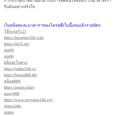
การบรรลุเป้าหมายมักมากับการตัดสินใจของเราในเวลาที่เรา
รับมันอย่างจริงใจ
เว็บสล็อตและบาคาร่าของโครตดีเว็บนี้เล่นแล้วรวยจัดๆ
โจ๊กเกอร์123
https://hengjing168.wiki
https://jin55.net
slot99
slot66
สล็อตเว็บตรง
https://judhai168.co
https://bonus888.life
สล็อต888
https://pgslot.today
pussy888
https://www.sexyauto168.xyz
slotxo24hr
slotpg