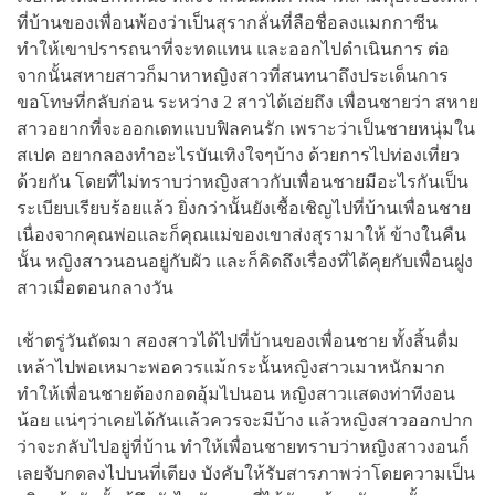
ที่บ้านของเพื่อนพ้องว่าเป็นสุรากลั่นที่ลือชื่อลงแมกกาซีน
ทำให้เขาปรารถนาที่จะทดแทน และออกไปดำเนินการ ต่อ
จากนั้นสหายสาวก็มาหาหญิงสาวที่สนทนาถึงประเด็นการ
ขอโทษที่กลับก่อน ระหว่าง 2 สาวได้เอ่ยถึง เพื่อนชายว่า สหาย
สาวอยากที่จะออกเดทแบบฟิลคนรัก เพราะว่าเป็นชายหนุ่มใน
สเปค อยากลองทำอะไรบันเทิงใจๆบ้าง ด้วยการไปท่องเที่ยว
ด้วยกัน โดยที่ไม่ทราบว่าหญิงสาวกับเพื่อนชายมีอะไรกันเป็น
ระเบียบเรียบร้อยแล้ว ยิ่งกว่านั้นยังเชื้อเชิญไปที่บ้านเพื่อนชาย
เนื่องจากคุณพ่อและก็คุณแม่ของเขาส่งสุรามาให้ ข้างในคืน
นั้น หญิงสาวนอนอยู่กับผัว และก็คิดถึงเรื่องที่ได้คุยกับเพื่อนฝูง
สาวเมื่อตอนกลางวัน
เช้าตรู่วันถัดมา สองสาวได้ไปที่บ้านของเพื่อนชาย ทั้งสิ้นดื่ม
เหล้าไปพอเหมาะพอควรแม้กระนั้นหญิงสาวเมาหนักมาก
ทำให้เพื่อนชายต้องกอดอุ้มไปนอน หญิงสาวแสดงท่าทีงอน
น้อย แน่ๆว่าเคยได้กันแล้วควรจะมีบ้าง แล้วหญิงสาวออกปาก
ว่าจะกลับไปอยู่ที่บ้าน ทำให้เพื่อนชายทราบว่าหญิงสาวงอนก็
เลยจับกดลงไปบนที่เตียง บังคับให้รับสารภาพว่าโดยความเป็น