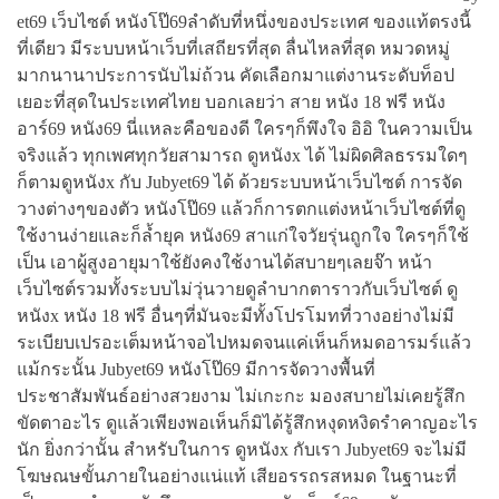
et69 เว็บไซต์ หนังโป๊69ลำดับที่หนึ่งของประเทศ ของแท้ตรงนี้
ที่เดียว มีระบบหน้าเว็บที่เสถียรที่สุด ลื่นไหลที่สุด หมวดหมู่
มากนานาประการนับไม่ถ้วน คัดเลือกมาแต่งานระดับท็อป
เยอะที่สุดในประเทศไทย บอกเลยว่า สาย หนัง 18 ฟรี หนัง
อาร์69 หนัง69 นี่แหละคือของดี ใครๆก็พึงใจ อิอิ ในความเป็น
จริงแล้ว ทุกเพศทุกวัยสามารถ ดูหนังx ได้ ไม่ผิดศิลธรรมใดๆ
ก็ตามดูหนังx กับ Jubyet69 ได้ ด้วยระบบหน้าเว็บไซต์ การจัด
วางต่างๆของตัว หนังโป๊69 แล้วก็การตกแต่งหน้าเว็บไซต์ที่ดู
ใช้งานง่ายและก็ล้ำยุค หนัง69 สาแก่ใจวัยรุ่นถูกใจ ใครๆก็ใช้
เป็น เอาผู้สูงอายุมาใช้ยังคงใช้งานได้สบายๆเลยจ๊า หน้า
เว็บไซต์รวมทั้งระบบไม่วุ่นวายดูลำบากตาราวกับเว็บไซต์ ดู
หนังx หนัง 18 ฟรี อื่นๆที่มันจะมีทั้งโปรโมทที่วางอย่างไม่มี
ระเบียบเปรอะเต็มหน้าจอไปหมดจนแค่เห็นก็หมดอารมร์แล้ว
แม้กระนั้น Jubyet69 หนังโป๊69 มีการจัดวางพื้นที่
ประชาสัมพันธ์อย่างสวยงาม ไม่เกะกะ มองสบายไม่เคยรู้สึก
ขัดตาอะไร ดูแล้วเพียงพอเห็นก็มิได้รู้สึกหงุดหงิดรำคาญอะไร
นัก ยิ่งกว่านั้น สำหรับในการ ดูหนังx กับเรา Jubyet69 จะไม่มี
โฆษณษขั้นภายในอย่างแน่แท้ เสียอรรถรสหมด ในฐานะที่