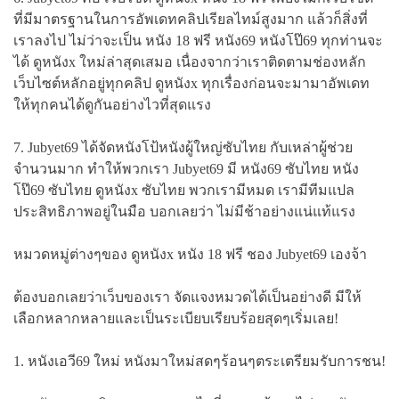
ที่มีมาตรฐานในการอัพเดทคลิปเรียลไทม์สูงมาก แล้วก็สิ่งที่
เราลงไป ไม่ว่าจะเป็น หนัง 18 ฟรี หนัง69 หนังโป๊69 ทุกท่านจะ
ได้ ดูหนังx ใหม่ล่าสุดเสมอ เนื่องจากว่าเราติดตามช่องหลัก
เว็บไซต์หลักอยู่ทุกคลิป ดูหนังx ทุกเรื่องก่อนจะมามาอัพเดท
ให้ทุกคนได้ดูกันอย่างไวที่สุดแรง
7. Jubyet69 ได้จัดหนังโป้หนังผู้ใหญ่ซับไทย กับเหล่าผู้ช่วย
จำนวนมาก ทำให้พวกเรา Jubyet69 มี หนัง69 ซับไทย หนัง
โป๊69 ซับไทย ดูหนังx ซับไทย พวกเรามีหมด เรามีทีมแปล
ประสิทธิภาพอยู่ในมือ บอกเลยว่า ไม่มีช้าอย่างแน่แท้แรง
หมวดหมู่ต่างๆของ ดูหนังx หนัง 18 ฟรี ชอง Jubyet69 เองจ้า
ต้องบอกเลยว่าเว็บของเรา จัดแจงหมวดได้เป็นอย่างดี มีให้
เลือกหลากหลายและเป็นระเบียบเรียบร้อยสุดๆเริ่มเลย!
1. หนังเอวี69 ใหม่ หนังมาใหม่สดๆร้อนๆตระเตรียมรับการชน!