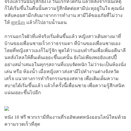
จริงแล้ววันนั้นรู้สึกยังไง วันแรกที่ได้กัน แล้วหลังจากนั้นเหตุ
ก็ได้เริ่มขึ้นในคืนนั้นความรู้สึกผิดต่อสามีปะทุอยู่ในใจ คุณนั่ง
หลับคอยสามีกลับมาจากการทำงาน สามีได้ขออภัยที่ไม่ว่าง
ให้
ดูหนังx
แล้วก็ไปอาบน้ำนอน
การนอกใจผัวที่แท้จริงเริ่มต้นขึ้นแล้ว หญิงสาวเดินทางมาที่
บ้านของเพื่อนชายเร็วกว่าธรรมดา ที่บ้านของเพื่อนชายเอง
โดยที่หญิงสาวเองก็ไม่รู้จัก พูดได้ว่าแอบทำกันเพื่อเพิ่มอดีนาลี
นหลั่งไหลให้ตื่นเต้นเยอะขึ้นแค่นั้น ยังไม่เพียงพอยังแฮปปี้
อย่างสม่ำเสมอในทุกๆสถานที่แบบจัดหนัก ไม่ว่าจะเป็นห้องนั่ง
เล่น หรือ ห้องน้ำ เมื่อหญิงสาวส่งสามีไปทำงานต่างจังหวัด
เสร็จ แนวทางการทำกิจกรรมของสหาย เพื่อเติมเต็มความ
สบายได้เริ่มขึ้นแล้ว แล้วก็ครั้งนี้เพื่อนชาย เพื่อความรู้สึกสนิท
แน่นเยอะขึ้นไปอีก
หนัง 18 ฟรี พวกเรามีทีมงานที่รออัพเดตหนังออนไลน์ใหม่ด้วย
ความรวดเร็วที่สุด