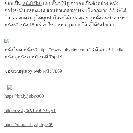
ขยับเป็น
หนังโป๊69
แบบสั้นๆให้ดู ราวกับเป็นตัวอย่าง หนัง
อาร์69 นั่นแหละแรง ส่วนตัวแอดชอบระบบี้มากมาย อิอิ จะได้
ต้องลองกดไปดู ไม่ถูกหัวใจจะได้แปลงเลย ดูหนังx หนังอาร์69
หนัง69 หนัง 18 ฟรี จะให้ลำบากวุ่นวายโอ้เอ้ได้ยังไงเล่า!
หนังใหม่ หนัง69 https://www.jubyet69.com 23 มีนา 23 Luella
หนัง ดูหนังxเว็บไหนดี Top 19
ขอขอบคุณby web
หนังโป๊69
https://bit.ly/jubyet69
http://ow.ly/6XLe50N6QiT
https://rebrand.ly/jubyet69