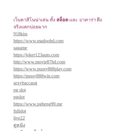
เว็บคาสิโนน่าเล่น ทั้ง
สล็อต
และ
บาคาร่า
ตึง
จริงแตกบ่อยมาก
918kiss
https://www.madoohd.com
sagame
https://joker123auto.com
http://www.movie87hd.com
https://www.pussy888play.com
https://pussy888win.com
sexybaccarat
pg slot
pgslot
https://www.pgheng99.me
fullslot
live22
ดูหนัง