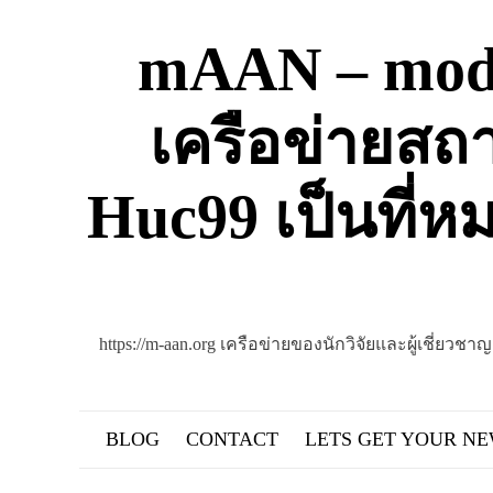
Skip
to
mAAN – mode
content
เครือข่ายสถ
Huc99 เป็นที่ห
https://m-aan.org เครือข่ายของนักวิจัยและผู้เชี่ยว
BLOG
CONTACT
LETS GET YOUR NE