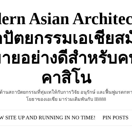
rn Asian Architec
าปัตยกรรมเอเชียสม
มายอย่างดีสำหรับคน
คาสิโน
ชาญด้านสถาปัตยกรรมที่ทุ่มเทให้กับการวิจัย อนุรักษ์ และฟื้นฟูมร
โยธาของเอเชีย มาร่วมเดิมพันกับ IB888
W SITE UP AND RUNNING IN NO TIME!
PIN POSTS