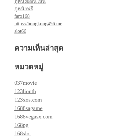
ดูหนังออนไลน์
ดูหนังฟรี
faro168
https://hongkong456.me
slot66
ความเห็นล่าสุด
หมวดหมู่
037movie
123lionth
123xos.com
1688sagame
1688vegasx.com
168pg
168slot