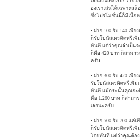
เลยถึง 40% เรียกว่ารั
องเราเล่นได้เฉพาะสล็
ซึ่งโปรโมชั่นนี้ก็มีเนื้
• ฝาก 100 รับ 140 เพีย
ก็รับโบนัสเครดิตฟรีเพิ
ทันที แต่ว่าคุณจำเป็นจ
ก็คือ 420 บาท ก็สามารถ
ครับ
• ฝาก 300 รับ 420 เพีย
รับโบนัสเครดิตฟรีเพิ่ม
ทันที แม้กระนั้นคุณจะต
คือ 1,260 บาท ก็สามาร
เลยนะครับ
• ฝาก 500 รับ 700 แค่เ
ก็รับโบนัสเครดิตฟรีเพิ
โดยทันที แต่ว่าคุณต้อง