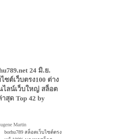
u789.net 24 มิ.ย.
บไซต์เว็บตรง100 ต่าง
ไลน์เว็บใหญ่ สล็อต
่าสุด Top 42 by
ugene Martin
borhu789 สล็อตเว็บไซต์ตรง