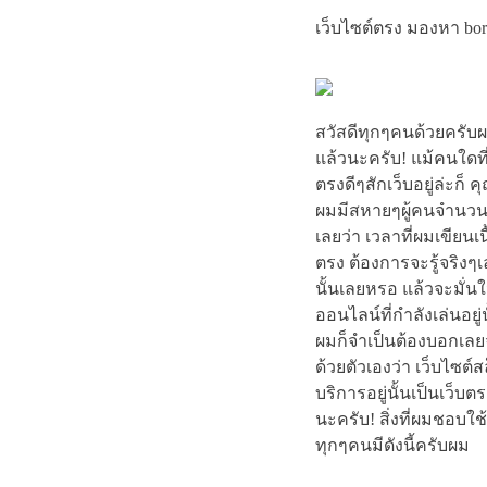
เว็บไซต์ตรง มองหา borh
สวัสดีทุกๆคนด้วยครับ
แล้วนะครับ! แม้คนใดที
ตรงดีๆสักเว็บอยู่ล่ะก็
ผมมีสหายๆผู้คนจำนวน
เลยว่า เวลาที่ผมเขียนเ
ตรง ต้องการจะรู้จริง
นั้นเลยหรอ แล้วจะมั่นใ
ออนไลน์ที่กำลังเล่นอยู่
ผมก็จำเป็นต้องบอกเลยจ
ด้วยตัวเองว่า เว็บไซต์
บริการอยู่นั้นเป็นเว็บต
นะครับ! สิ่งที่ผมชอบ
ทุกๆคนมีดังนี้ครับผม