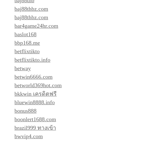
baj88thb
baj88thbz.com
baj88thbz.com
bar4game24hr.com
baslot168
bbp168.me
betflixtikto
betflixtikto.info
betway
betwin6666.com
betworld369hot.com
bkkwin เครดิตฟรี
bluewin8888.info
bonus888
boonlert1688.com
brazil999 ทางเข้า
bwvip4.com