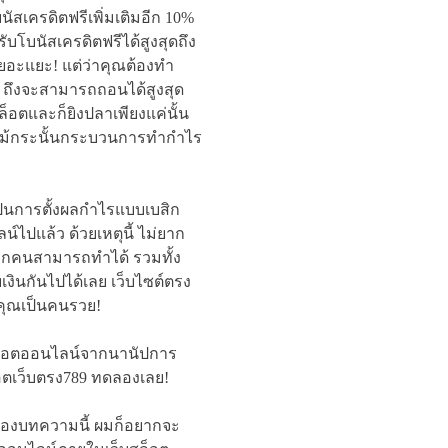
สเครดิตฟรีเพิ่มเติมอีก 10%
ับโบนัสเครดิตฟรีได้สูงสุดถึง
ยอะแยะ! แต่ว่าคุณต้องทำ
ม ถึงจะสามารถถอนได้สูงสุด
ล็อตและก็ยิงปลาเพียงแค่นั้น
แม้กระนั้นกระบวนการทำกำไร
เป็นการตั้งผลกำไรแบบเบสิก
์ไปแล้ว ด้วยเหตุนี้ ไม่ยาก
ทุกคนสามารถทำได้ รวมทั้ง
งินกันไปได้เลย เว็บไซต์ตรง
คุณเป็นคนรวย!
ล็อตออนไลน์จากนานัปการ
็อตเว็บตรง789 ทดลองเลย!
ของบทความนี้ ผมก็อยากจะ